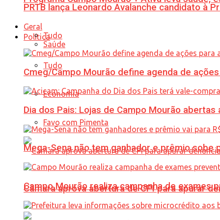
PRTB lança Leonardo Avalanche candidato à Pr
Geral
Tudo
Política
Saúde
Tudo
Cmeg/Campo Mourão define agenda de ações 
Economia
Dia dos Pais: Lojas de Campo Mourão abertas a
Favo com Pimenta
Mega-Sena não tem ganhador e prêmio sobe p
Campo Mourão realiza campanha de exames pre
Câmara aprova abertura de CPI para apurar d