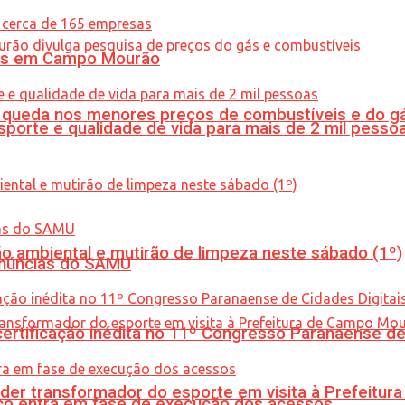
oras em Campo Mourão
queda nos menores preços de combustíveis e do gá
porte e qualidade de vida para mais de 2 mil pesso
ão ambiental e mutirão de limpeza neste sábado (1º)
enúncias do SAMU
tificação inédita no 11º Congresso Paranaense de C
er transformador do esporte em visita à Prefeitu
nico entra em fase de execução dos acessos