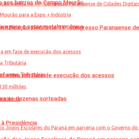
to aos bairros de Campo Mourão
siva para o setor metalmecânico
tificação inédita no 11º Congresso Paranaense de C
eforma Tributária
nico entra em fase de execução dos acessos
ira as dezenas sorteadas
 à Presidência