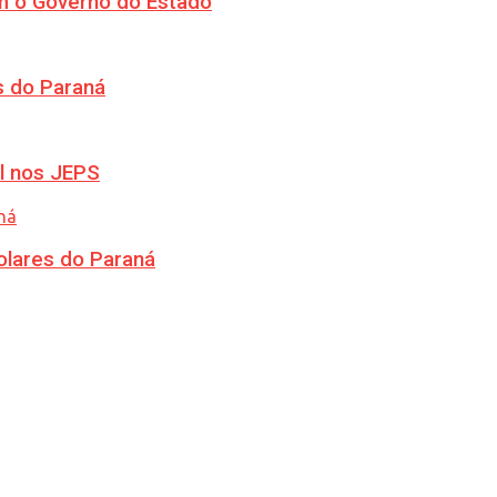
m o Governo do Estado
s do Paraná
l nos JEPS
olares do Paraná