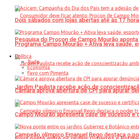
Dois sábados com lojas abertas até às 17 h
Pesquisa do Procon de Campo Mourão aponta 
Programa Campo Mourão + Ativa leva saúde, es
Política
Tudo
Economia
Favo com Pimenta
Jardim Paulista recebe ação de conscientizaç
Câmara aprova abertura de CPI para apurar d
Campo Mourão apresenta case de sucesso e cer
Campeão olímpico Emanuel Rego destaca o pod
Nova ponte entre os jardins Gutierrez e Botâ