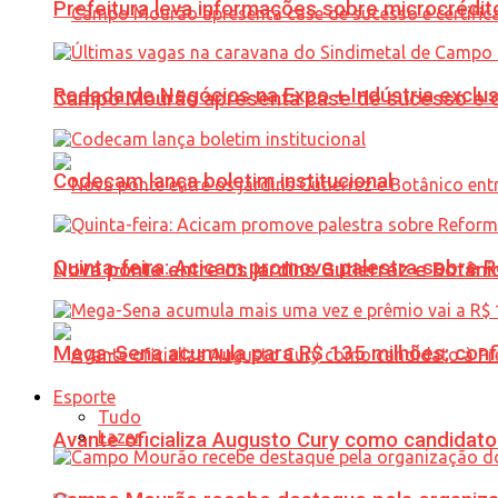
Prefeitura leva informações sobre microcrédi
Rodada de Negócios na Expo + Indústria exclu
Campo Mourão apresenta case de sucesso e cer
Codecam lança boletim institucional
Quinta-feira: Acicam promove palestra sobre R
Nova ponte entre os jardins Gutierrez e Botâ
Mega-Sena acumula para R$ 135 milhões; conf
Esporte
Tudo
Lazer
Avante oficializa Augusto Cury como candidato