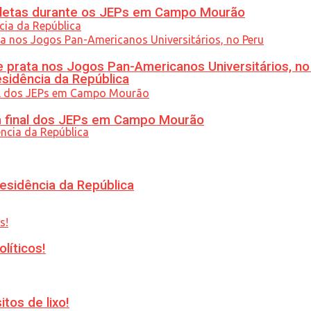
atletas durante os JEPs em Campo Mourão
 prata nos Jogos Pan-Americanos Universitários, no
esidência da República
am final dos JEPs em Campo Mourão
esidência da República
líticos!
tos de lixo!