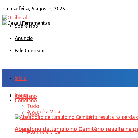
quinta-feira, 6 agosto, 2026
Sobre Nós
Anuncie
Fale Conosco
Início
Início
Cotidiano
Cotidiano
Tudo
Assim é a Vida
Tudo
Abandono de túmulo no Cemitério resulta na
Assim é a Vida