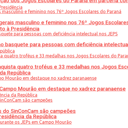
ção dos Jogos Escolares do Paraná em parceria co
gerais masculino e feminino nos 76º Jogos Escolare
to à Presidência
 basquete para pessoas com deficiência intelectua
uista quatro troféus e 33 medalhas nos Jogos Esc
 da República
ém Campo Mourão em destaque no xadrez paranaense
etas do SinConCam são campeões
residência da República