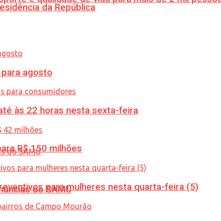
esidência da República
para agosto
té às 22 horas nesta sexta-feira
ara R$ 150 milhões
ventivos para mulheres nesta quarta-feira (5)
enúncias do SAMU