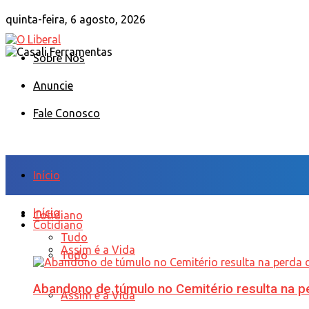
quinta-feira, 6 agosto, 2026
Sobre Nós
Anuncie
Fale Conosco
Início
Início
Cotidiano
Cotidiano
Tudo
Assim é a Vida
Tudo
Abandono de túmulo no Cemitério resulta na
Assim é a Vida