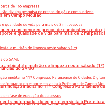
oras em Campo Mourão
queda nos menores preços de combustíveis e do gá
porte e qualidade de vida para mais de 2 mil pesso
ão ambiental e mutirão de limpeza neste sábado (1º)
enúncias do SAMU
tificação inédita no 11º Congresso Paranaense de C
er transformador do esporte em visita à Prefeitu
nico entra em fase de execução dos acessos