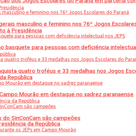
ção dos Jogos Escolares do Paraná em parceria co
gerais masculino e feminino nos 76º Jogos Escolare
to à Presidência
 basquete para pessoas com deficiência intelectua
uista quatro troféus e 33 medalhas nos Jogos Esc
 da República
ém Campo Mourão em destaque no xadrez paranaense
etas do SinConCam são campeões
residência da República