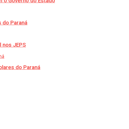
m o Governo do Estado
s do Paraná
l nos JEPS
olares do Paraná