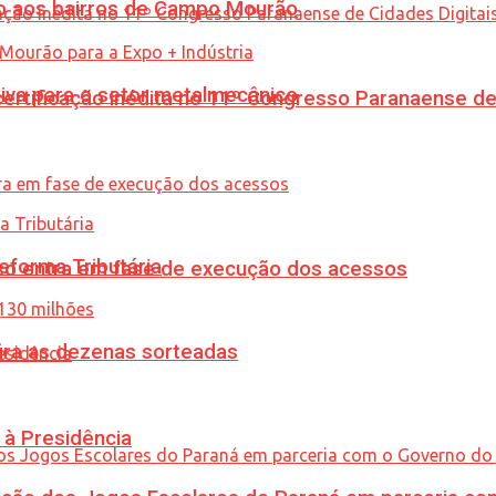
to aos bairros de Campo Mourão
siva para o setor metalmecânico
tificação inédita no 11º Congresso Paranaense de C
eforma Tributária
nico entra em fase de execução dos acessos
ira as dezenas sorteadas
 à Presidência