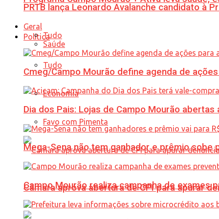
PRTB lança Leonardo Avalanche candidato à Pr
Geral
Tudo
Política
Saúde
Tudo
Cmeg/Campo Mourão define agenda de ações 
Economia
Dia dos Pais: Lojas de Campo Mourão abertas a
Favo com Pimenta
Mega-Sena não tem ganhador e prêmio sobe p
Campo Mourão realiza campanha de exames pre
Câmara aprova abertura de CPI para apurar d