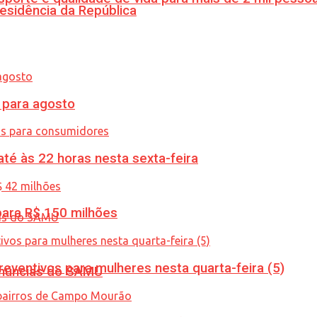
esidência da República
para agosto
té às 22 horas nesta sexta-feira
ara R$ 150 milhões
ventivos para mulheres nesta quarta-feira (5)
enúncias do SAMU