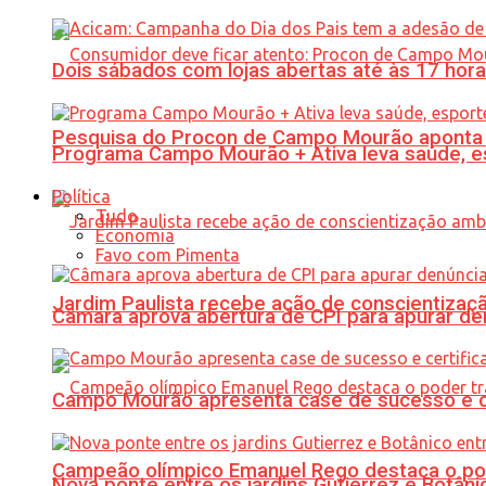
Dois sábados com lojas abertas até às 17 h
Pesquisa do Procon de Campo Mourão aponta 
Programa Campo Mourão + Ativa leva saúde, es
Política
Tudo
Economia
Favo com Pimenta
Jardim Paulista recebe ação de conscientizaç
Câmara aprova abertura de CPI para apurar d
Campo Mourão apresenta case de sucesso e cer
Campeão olímpico Emanuel Rego destaca o pod
Nova ponte entre os jardins Gutierrez e Botâ