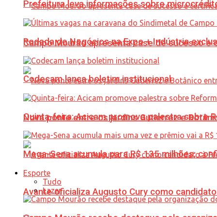
Prefeitura leva informações sobre microcrédi
Rodada de Negócios na Expo + Indústria exclu
Campo Mourão apresenta case de sucesso e cer
Codecam lança boletim institucional
Quinta-feira: Acicam promove palestra sobre R
Nova ponte entre os jardins Gutierrez e Botâ
Mega-Sena acumula para R$ 135 milhões; conf
Esporte
Tudo
Lazer
Avante oficializa Augusto Cury como candidato