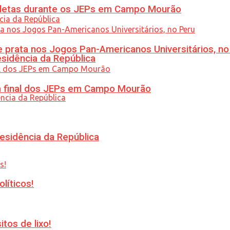
atletas durante os JEPs em Campo Mourão
 prata nos Jogos Pan-Americanos Universitários, no
esidência da República
am final dos JEPs em Campo Mourão
esidência da República
líticos!
tos de lixo!