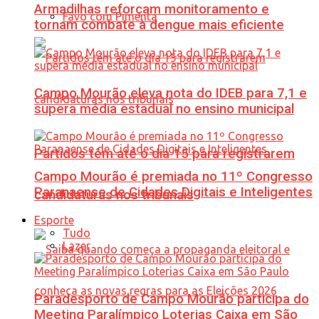
Armadilhas reforçam monitoramento e
Favo com Pimenta
tornam combate à dengue mais eficiente
Campo Mourão eleva nota do IDEB para 7,1 e
supera média estadual no ensino municipal
Partidos têm até o dia 15 para registrarem
Campo Mourão é premiada no 11º Congresso
Paranaense de Cidades Digitais e Inteligentes
candidaturas nos tribunais
Esporte
Tudo
Lazer
Paradesporto de Campo Mourão participa do
Meeting Paralímpico Loterias Caixa em São