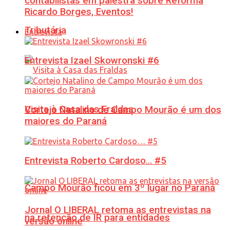
contabilistas em palestra sobre Reforma
Ricardo Borges, Eventos!
Tributária
Entrevista
Entrevista Izael Skowronski #6
Visita à Casa das Fraldas
Cortejo Natalino de Campo Mourão é um dos
maiores do Paraná
Entrevista Roberto Cardoso… #5
Campo Mourão ficou em 3º lugar no Paraná
Jornal O LIBERAL retoma as entrevistas na
na retenção de IR para entidades
versão online