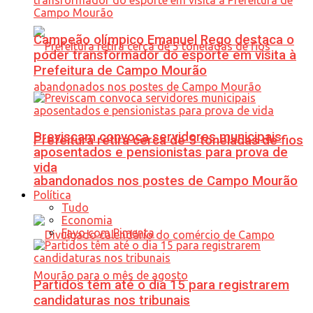
Campeão olímpico Emanuel Rego destaca o
poder transformador do esporte em visita à
Prefeitura de Campo Mourão
Previscam convoca servidores municipais
Prefeitura retira cerca de 5 toneladas de fios
aposentados e pensionistas para prova de
vida
abandonados nos postes de Campo Mourão
Política
Tudo
Economia
Favo com Pimenta
Partidos têm até o dia 15 para registrarem
candidaturas nos tribunais