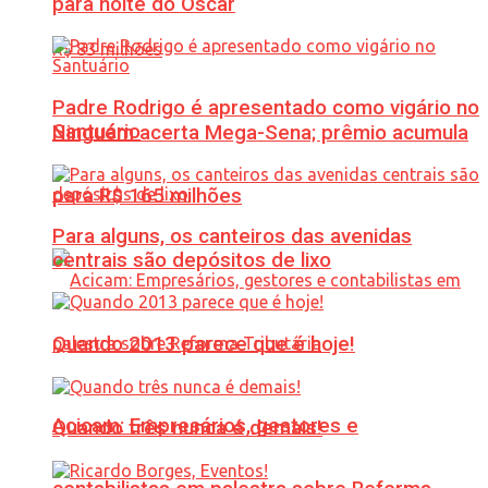
para noite do Oscar
Padre Rodrigo é apresentado como vigário no
Santuário
Ninguém acerta Mega-Sena; prêmio acumula
para R$ 165 milhões
Para alguns, os canteiros das avenidas
centrais são depósitos de lixo
Quando 2013 parece que é hoje!
Acicam: Empresários, gestores e
Quando três nunca é demais!