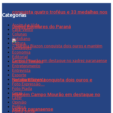
conquista quatro troféus e 33 medalhas nos
Categorias
Assim é a Vida
Jogos Escolares do Paraná
Cata-Vento
Colunas
Cotidiano
Cultura
Destaques
Economia
Editorial
Em Dois Tempos
Entretenimento
Entrevista
Esporte
Favo com Pimenta
Natália Biazon conquista dois ouros e
Foto Expressão…
Foto Piada
Geral
mantém Campo Mourão em destaque no
Lazer
Opinião
Política
xadrez paranaense
Ponto Social