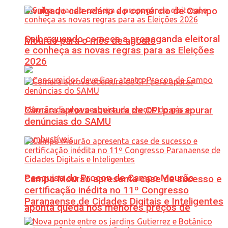
Divulgado calendário do comércio de Campo
Saiba quando começa a propaganda eleitoral
Mourão para o mês de agosto
e conheça as novas regras para as Eleições
2026
Câmara aprova abertura de CPI para apurar
denúncias do SAMU
Pesquisa do Procon de Campo Mourão
Campo Mourão apresenta case de sucesso e
certificação inédita no 11º Congresso
Paranaense de Cidades Digitais e Inteligentes
aponta queda nos menores preços de