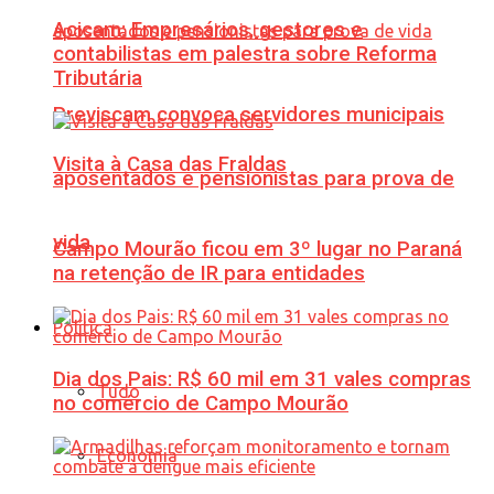
Acicam: Empresários, gestores e
contabilistas em palestra sobre Reforma
Tributária
Previscam convoca servidores municipais
Visita à Casa das Fraldas
aposentados e pensionistas para prova de
vida
Campo Mourão ficou em 3º lugar no Paraná
na retenção de IR para entidades
Política
Dia dos Pais: R$ 60 mil em 31 vales compras
Tudo
no comércio de Campo Mourão
Economia