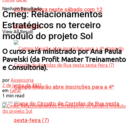
Nenhum Resultado
2026 começa neste sábado com 12
Cmeg: Relacionamentos
Estratégicos no terceiro
confrontos
View All Result
modulo do projeto Sol
O curso será ministrado por Ana Paula
Pavelski (da Profit Master Treinamento
e Consultoria).
por
Assessoria
2 de junho de 2025
Campo Mourão abre inscrições para a 4ª
em
Geral
1 min read
etapa do Circuito de Corridas de Rua nesta
sexta-feira (7)