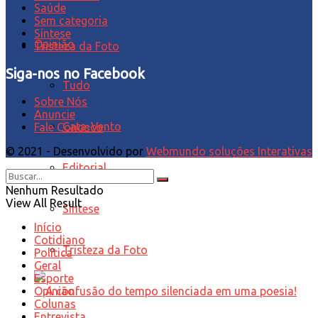
Saúde
Sem categoria
Síntese
Opinião
Tristeza da Foto
Siga-nos no Facebook
Tudo
Sobre Nós
Anuncie
Cata-Vento
Fale Conosco
© 2021 - Desenvolvido por
Webmundo soluções Interativas
Editorial
Nenhum Resultado
View All Result
Síntese
Início
Cotidiano
Tristeza da Foto
Política
Geral
Esporte
Opinião
Colunas
Entrevista