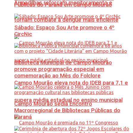
Armadilhas reforçam monitoramento e
Públicas do Paraná em Campo Mourão
tornam combate à dengue mais eficiente
Sábado: Espaço Sou Arte promove o 4º
CircNic
Biblioteca Municipal de Campo Mourão
promove programação especial em
comemoração ao Mês do Folclore
Campo Mourão eleva nota do IDEB para 7,1 e
supera média estadual no ensino municipal
Campo Mourão sedia Encontro
Macrorregional de Bibliotecas Públicas do
Paraná