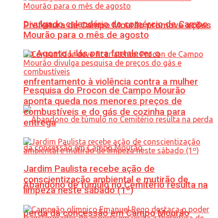
Divulgado calendário do comércio de Campo
Prefeitura de Campo Mourão promove ações
Mourão para o mês de agosto
do Agosto Lilás para fortalecer o
enfrentamento à violência contra a mulher
Pesquisa do Procon de Campo Mourão
aponta queda nos menores preços de
combustíveis e do gás de cozinha para
entrega
Jardim Paulista recebe ação de
conscientização ambiental e mutirão de
Abandono de túmulo no Cemitério resulta na
limpeza neste sábado (1º)
perda da concessão em Campo Mourão