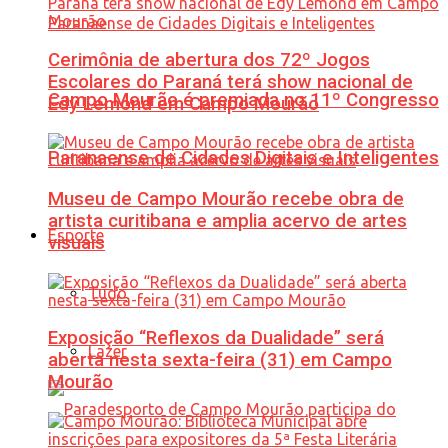
Cerimônia de abertura dos 72º Jogos
Escolares do Paraná terá show nacional de
Campo Mourão é premiada no 11º Congresso
Edy Lemond em Campo Mourão
Paranaense de Cidades Digitais e Inteligentes
Museu de Campo Mourão recebe obra de
artista curitibana e amplia acervo de artes
Esporte
visuais
Tudo
Exposição “Reflexos da Dualidade” será
Lazer
aberta nesta sexta-feira (31) em Campo
Mourão