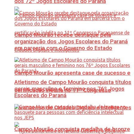
dos 72º Jogos Escolares do Paraná
Campo Mourão recebe destaque pela
organização dos Jogos Escolares do Paraná
em parceria com o Governo do Estado
Campo Mourão apresenta case de sucesso e
Atletismo de Campo Mourão conquista títulos
gerais masculino e feminino nos 76º Jogos
certificação inédita no 11º Congresso
Escolares do Paraná
Paranaense de Cidades Digitais e Inteligentes
Campo Mourão conquista medalha de bronze