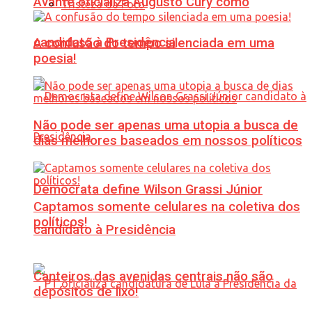
Avante oficializa Augusto Cury como
Tristeza da Foto
candidato à Presidência
A confusão do tempo silenciada em uma
poesia!
Não pode ser apenas uma utopia a busca de
dias melhores baseados em nossos políticos
Democrata define Wilson Grassi Júnior
Captamos somente celulares na coletiva dos
políticos!
candidato à Presidência
Canteiros das avenidas centrais não são
depósitos de lixo!