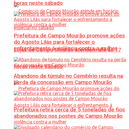
horas neste sábado
Prefeitura de Campo Mourão promove ações
do Agosto Lilás para fortalecer o
enfrentamento à violência contra a mulher
Lojas de Campo Mourão atendem até às 17
horas neste sábado
Abandono de túmulo no Cemitério resulta na
perda da concessão em Campo Mourão
Prefeitura retira cerca de 5 toneladas de fios
abandonados nos postes de Campo Mourão