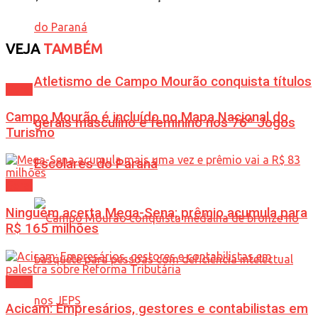
VEJA
TAMBÉM
Atletismo de Campo Mourão conquista títulos
Geral
Campo Mourão é incluído no Mapa Nacional do
gerais masculino e feminino nos 76º Jogos
Turismo
Escolares do Paraná
Geral
Ninguém acerta Mega-Sena; prêmio acumula para
R$ 165 milhões
Geral
Acicam: Empresários, gestores e contabilistas em