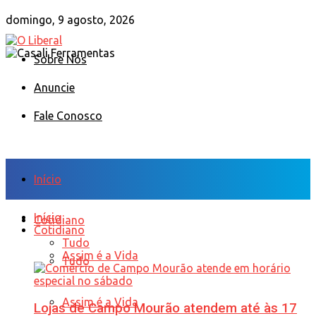
domingo, 9 agosto, 2026
Sobre Nós
Anuncie
Fale Conosco
Início
Início
Cotidiano
Cotidiano
Tudo
Assim é a Vida
Tudo
Assim é a Vida
Lojas de Campo Mourão atendem até às 17