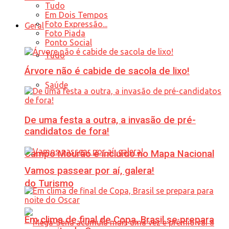
Tudo
Em Dois Tempos
Foto Expressão...
Geral
Foto Piada
Ponto Social
Tudo
Árvore não é cabide de sacola de lixo!
Saúde
De uma festa a outra, a invasão de pré-
candidatos de fora!
Campo Mourão é incluído no Mapa Nacional
Vamos passear por aí, galera!
do Turismo
Em clima de final de Copa, Brasil se prepara