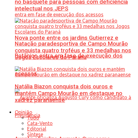
no basquete para pessoas com deficiência
intelectual nos JEPS
Nova ponte entre os jardins Gutierrez e
Natação paradesportiva de Campo Mourão
conquista quatro troféus e 33 medalhas nos
Botânico entra em fase de execução dos
Jogos Escolares do Paraná
acessos
Natália Biazon conquista dois ouros e
mantém Campo Mourão em destaque no
xadrez paranaense
Opinião
Tudo
Cata-Vento
Editorial
Síntese