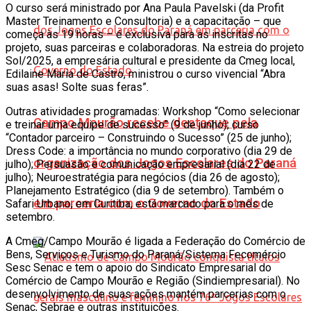
O curso será ministrado por Ana Paula Pavelski (da Profit
Master Treinamento e Consultoria) e a capacitação – que
começa às 19 horas – é exclusiva para as inscritas no
projeto, suas parceiras e colaboradoras. Na estreia do projeto
Sol/2025, a empresária cultural e presidente da Cmeg local,
Edilaine Maria de Castro, ministrou o curso vivencial “Abra
suas asas! Solte suas feras”.
Outras atividades programadas: Workshop “Como selecionar
Campo Mourão recebe destaque pela
e treinar uma equipe de sucesso” (9 de junho); curso
“Contador parceiro – Construindo o Sucesso” (25 de junho);
Dress Code: a importância no mundo corporativo (dia 29 de
organização dos Jogos Escolares do Paraná
julho); Persuasão e comunicação empresarial (dia 22 de
julho); Neuroestratégia para negócios (dia 26 de agosto);
Planejamento Estratégico (dia 9 de setembro). Também o
em parceria com o Governo do Estado
Safari Urbano, em Curitiba, está marcado para o mês de
setembro.
A Cmeg/Campo Mourão é ligada a Federação do Comércio de
Bens, Serviços e Turismo do Paraná/Sistema Fecomércio
Sesc Senac e tem o apoio do Sindicato Empresarial do
Comércio de Campo Mourão e Região (Sindiempresarial). No
desenvolvimento de suas ações mantém parcerias com o
Senac, Sebrae e outras instituições.