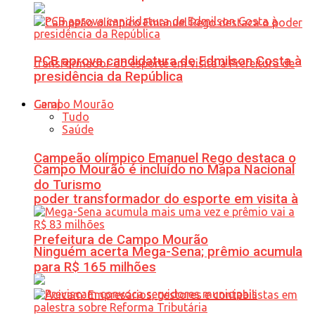
PCB aprova candidatura de Edmilson Costa à
presidência da República
Geral
Tudo
Saúde
Campeão olímpico Emanuel Rego destaca o
Campo Mourão é incluído no Mapa Nacional
do Turismo
poder transformador do esporte em visita à
Prefeitura de Campo Mourão
Ninguém acerta Mega-Sena; prêmio acumula
para R$ 165 milhões