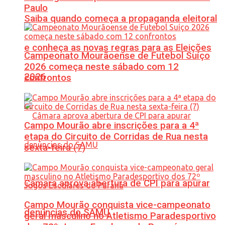
Paulo
Saiba quando começa a propaganda eleitoral
e conheça as novas regras para as Eleições
Campeonato Mourãoense de Futebol Suíço
2026 começa neste sábado com 12
2026
confrontos
Campo Mourão abre inscrições para a 4ª
etapa do Circuito de Corridas de Rua nesta
sexta-feira (7)
Câmara aprova abertura de CPI para apurar
Campo Mourão conquista vice-campeonato
denúncias do SAMU
geral masculino no Atletismo Paradesportivo