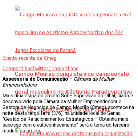
Evento recente da Cmeg
Compartilhar
Twittar
Compartilhar
Campo Mourão conquista vice-campeonato
Assessoria de Comunicação
–
Câmara da Mulher
Empreendedora
geral masculino no Atletismo Paradesportivo
Mais uma etapa do projeto Sol – Superação do Olhar, ciado e
desenvolvido pela Câmara da Mulher Empreendedora e
Gestora de Negócios de Campo Mourão (Cmeg), acontece na
dos 72º Jogos Escolares do Paraná
noite desta terça-feira (3/6), na unidade local do Senac.
“Gestão de Relacionamentos Estratégicos – Obtenha mais
sucesso com o autoconhecimento” será o tema do terceiro
módulo do projeto.