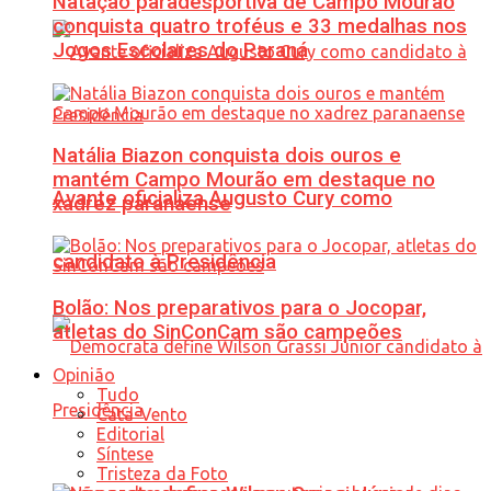
Natação paradesportiva de Campo Mourão
conquista quatro troféus e 33 medalhas nos
Jogos Escolares do Paraná
Natália Biazon conquista dois ouros e
mantém Campo Mourão em destaque no
Avante oficializa Augusto Cury como
xadrez paranaense
candidato à Presidência
Bolão: Nos preparativos para o Jocopar,
atletas do SinConCam são campeões
Opinião
Tudo
Cata-Vento
Editorial
Síntese
Tristeza da Foto