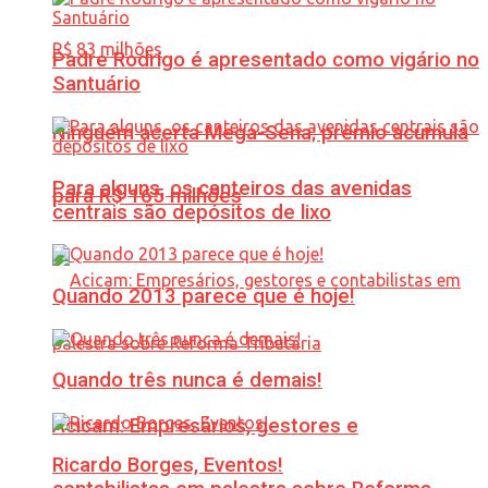
Padre Rodrigo é apresentado como vigário no
Santuário
Ninguém acerta Mega-Sena; prêmio acumula
Para alguns, os canteiros das avenidas
para R$ 165 milhões
centrais são depósitos de lixo
Quando 2013 parece que é hoje!
Quando três nunca é demais!
Acicam: Empresários, gestores e
Ricardo Borges, Eventos!