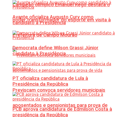
Campeão olímpico Emanuel Rego destaca o
Avante oficializa Augusto Cury como
poder transformador do esporte em visita à
candidato à Presidência
Prefeitura de Campo Mourão
Democrata define Wilson Grassi Júnior
candidato à Presidência
PT oficializa candidatura de Lula à
Presidência da República
Previscam convoca servidores municipais
aposentados e pensionistas para prova de
PCB aprova candidatura de Edmilson Costa à
presidência da República