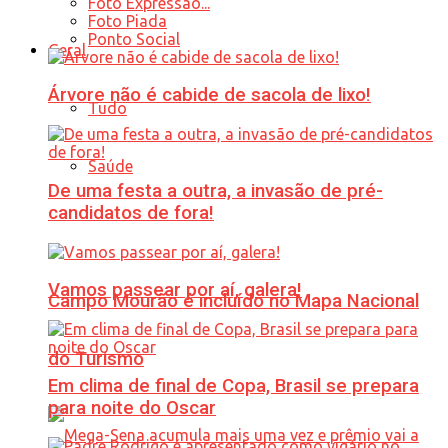
Foto Expressão...
Foto Piada
Ponto Social
Geral
Árvore não é cabide de sacola de lixo!
Tudo
Saúde
De uma festa a outra, a invasão de pré-
candidatos de fora!
Vamos passear por aí, galera!
Campo Mourão é incluído no Mapa Nacional
do Turismo
Em clima de final de Copa, Brasil se prepara
para noite do Oscar