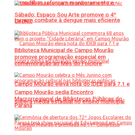
Armadilhas reforçam monitoramento e
Sábado: Espaço Sou Arte promove o 4º
tornam combate à dengue mais eficiente
CircNic
Biblioteca Municipal de Campo Mourão
promove programação especial em
comemoração ao Mês do Folclore
Campo Mourão eleva nota do IDEB para 7,1 e
Campo Mourão sedia Encontro
Macrorregional de Bibliotecas Públicas do
supera média estadual no ensino municipal
Paraná