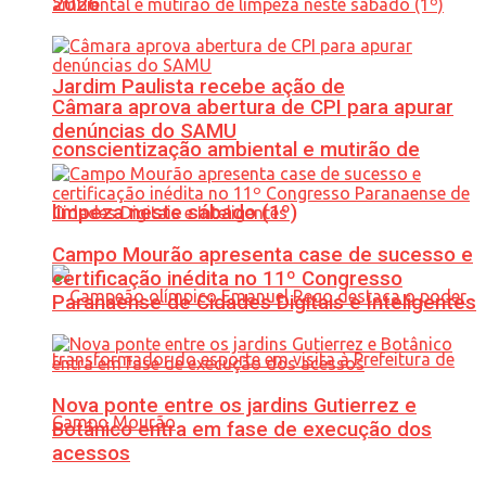
2026
Jardim Paulista recebe ação de
Câmara aprova abertura de CPI para apurar
denúncias do SAMU
conscientização ambiental e mutirão de
limpeza neste sábado (1º)
Campo Mourão apresenta case de sucesso e
certificação inédita no 11º Congresso
Paranaense de Cidades Digitais e Inteligentes
Nova ponte entre os jardins Gutierrez e
Botânico entra em fase de execução dos
acessos