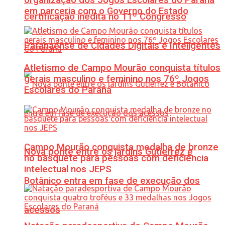
em parceria com o Governo do Estado
certificação inédita no 11º Congresso
Paranaense de Cidades Digitais e Inteligentes
Atletismo de Campo Mourão conquista títulos
gerais masculino e feminino nos 76º Jogos
Escolares do Paraná
Campo Mourão conquista medalha de bronze
Nova ponte entre os jardins Gutierrez e
no basquete para pessoas com deficiência
intelectual nos JEPS
Botânico entra em fase de execução dos
acessos