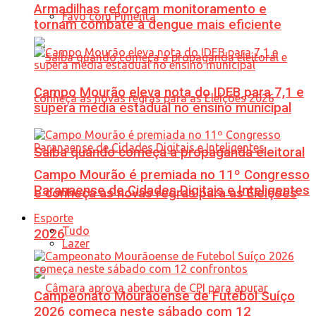
Armadilhas reforçam monitoramento e
Favo com Pimenta
tornam combate à dengue mais eficiente
Campo Mourão eleva nota do IDEB para 7,1 e
supera média estadual no ensino municipal
Saiba quando começa a propaganda eleitoral
Campo Mourão é premiada no 11º Congresso
Paranaense de Cidades Digitais e Inteligentes
e conheça as novas regras para as Eleições
Esporte
Tudo
2026
Lazer
Campeonato Mourãoense de Futebol Suíço
2026 começa neste sábado com 12