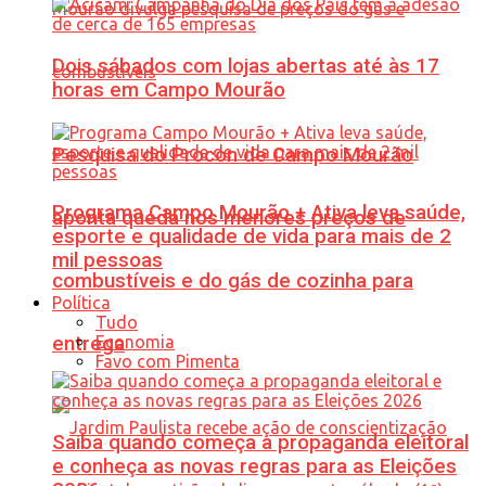
Dois sábados com lojas abertas até às 17
horas em Campo Mourão
Pesquisa do Procon de Campo Mourão
Programa Campo Mourão + Ativa leva saúde,
aponta queda nos menores preços de
esporte e qualidade de vida para mais de 2
mil pessoas
combustíveis e do gás de cozinha para
Política
Tudo
Economia
entrega
Favo com Pimenta
Saiba quando começa a propaganda eleitoral
e conheça as novas regras para as Eleições