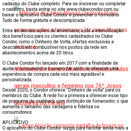
cadastro do Clube completo. Para se inscrever ou completar
o cadastro, basta entrar no site www.clubecondor.com ou
baixar o aplicativo Clube Condor e preencher o formulário.
Tudo de forma gratuita e descomplicada.
Entre as demais ações de aniversário, está a intensificação
dos benefícios para os clientes cadastrados no Clube
Condor, como o Dinheiro de Volta, ofertas exclusivas e
descontos em combustível nos postos da rede em
abastecimentos acima de 20 litros.
O Clube Condor foi lançado em 2017 com a finalidade de
Atletismo de Campo Mourão conquista títulos
ajudar o consumidor a economizar, além de oferecer uma
experiência de compra cada vez mais agradável e
personalizada.
gerais masculino e feminino nos 76º Jogos
Desde 2020, o Condor oferece “Dinheiro de volta” para os
membros do Clube. A rede foi a primeira a oferecer esse tipo
de programa de cashback com distinção de fornecedor, o que
Escolares do Paraná
aumenta o tamanho das vantagens e fideliza os
consumidores.
APLICATIVO
O aplicativo do Clube Condor surgiu para facilitar ainda mais a