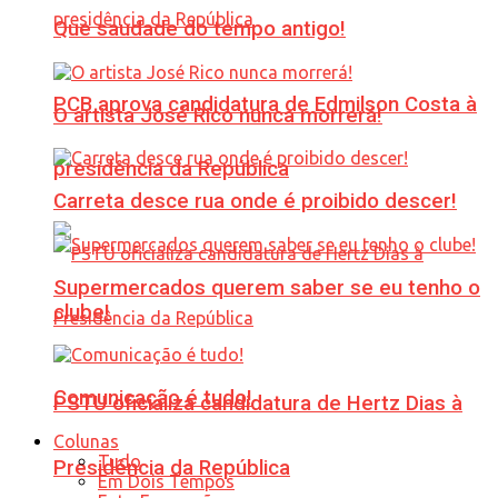
Que saudade do tempo antigo!
PCB aprova candidatura de Edmilson Costa à
O artista José Rico nunca morrerá!
presidência da República
Carreta desce rua onde é proibido descer!
Supermercados querem saber se eu tenho o
clube!
Comunicação é tudo!
PSTU oficializa candidatura de Hertz Dias à
Colunas
Tudo
Presidência da República
Em Dois Tempos