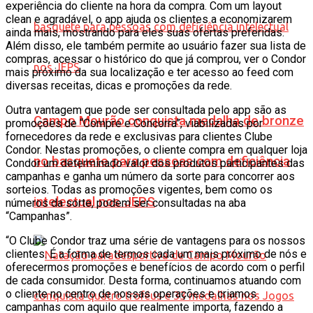
experiência do cliente na hora da compra. Com um layout
clean e agradável, o app ajuda os clientes a economizarem
ainda mais, mostrando para eles suas ofertas preferidas.
Além disso, ele também permite ao usuário fazer sua lista de
compras, acessar o histórico do que já comprou, ver o Condor
mais próximo da sua localização e ter acesso ao feed com
diversas receitas, dicas e promoções da rede.
Outra vantagem que pode ser consultada pelo app são as
Campo Mourão conquista medalha de bronze
promoções de “Compre e Concorra”, viabilizadas por
fornecedores da rede e exclusivas para clientes Clube
Condor. Nestas promoções, o cliente compra em qualquer loja
no basquete para pessoas com deficiência
Condor um determinado valor dos produtos participantes das
campanhas e ganha um número da sorte para concorrer aos
sorteios. Todas as promoções vigentes, bem como os
intelectual nos JEPS
números da sorte, podem ser consultadas na aba
“Campanhas”.
“O Clube Condor traz uma série de vantagens para os nossos
clientes. É a forma de termos cada um mais próximo de nós e
oferecermos promoções e benefícios de acordo com o perfil
de cada consumidor. Desta forma, continuamos atuando com
o cliente no centro de nossas operações e criamos
campanhas com aquilo que realmente importa, fazendo a