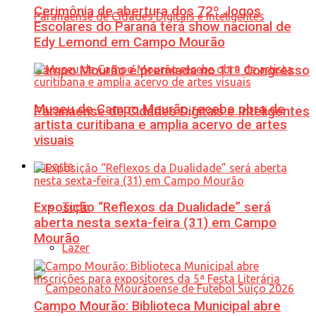
Cerimônia de abertura dos 72º Jogos
Escolares do Paraná terá show nacional de
Edy Lemond em Campo Mourão
Campo Mourão é premiada no 11º Congresso
Museu de Campo Mourão recebe obra de
Paranaense de Cidades Digitais e Inteligentes
artista curitibana e amplia acervo de artes
visuais
Esporte
Exposição “Reflexos da Dualidade” será
Tudo
aberta nesta sexta-feira (31) em Campo
Mourão
Lazer
Campo Mourão: Biblioteca Municipal abre