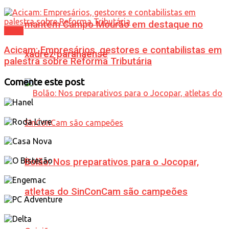
mantém Campo Mourão em destaque no
Geral
Acicam: Empresários, gestores e contabilistas em
xadrez paranaense
palestra sobre Reforma Tributária
Comente este post
Bolão: Nos preparativos para o Jocopar,
atletas do SinConCam são campeões