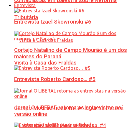
contabilistas em palestra sobre Reforma
Entrevista
Tributária
Entrevista Izael Skowronski #6
Cortejo Natalino de Campo Mourão é um dos
maiores do Paraná
Visita à Casa das Fraldas
Entrevista Roberto Cardoso… #5
Jornal O LIBERAL retoma as entrevistas na
Campo Mourão ficou em 3º lugar no Paraná
versão online
na retenção de IR para entidades