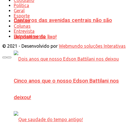
Cotidiano
Política
Geral
Esporte
Canteiros das avenidas centrais não são
Opinião
Colunas
Entrevista
Entretenimento
depósitos de lixo!
© 2021 - Desenvolvido por
Webmundo soluções Interativas
Cinco anos que o nosso Edson Battilani nos
deixou!