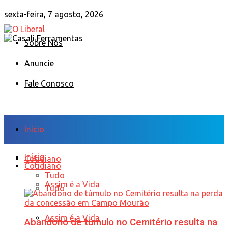
sexta-feira, 7 agosto, 2026
Sobre Nós
Anuncie
Fale Conosco
Início
Início
Cotidiano
Cotidiano
Tudo
Assim é a Vida
Tudo
Assim é a Vida
Abandono de túmulo no Cemitério resulta na