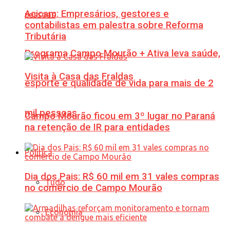
Acicam: Empresários, gestores e
contabilistas em palestra sobre Reforma
Tributária
Programa Campo Mourão + Ativa leva saúde,
Visita à Casa das Fraldas
esporte e qualidade de vida para mais de 2
mil pessoas
Campo Mourão ficou em 3º lugar no Paraná
na retenção de IR para entidades
Política
Dia dos Pais: R$ 60 mil em 31 vales compras
Tudo
no comércio de Campo Mourão
Economia