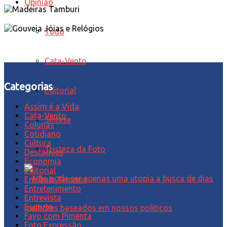
Opinião
Tudo
Cata-Vento
Categorias
Editorial
Assim é a Vida
Cata-Vento
Síntese
Colunas
Cotidiano
Cultura
Tristeza da Foto
Destaques
Economia
Editorial
Em Dois Tempos
Entretenimento
Entrevista
Esporte
Favo com Pimenta
Foto Expressão…