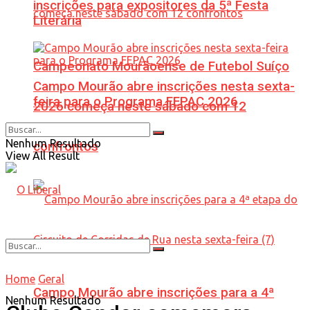
inscrições para expositores da 5ª Festa
Literária
Campeonato Mourãoense de Futebol Suíço
Campo Mourão abre inscrições nesta sexta-
feira para o Programa FEPAC 2026
2026 começa neste sábado com 12
Nenhum Resultado
confrontos
View All Result
Home
Geral
Campo Mourão abre inscrições para a 4ª
Nenhum Resultado