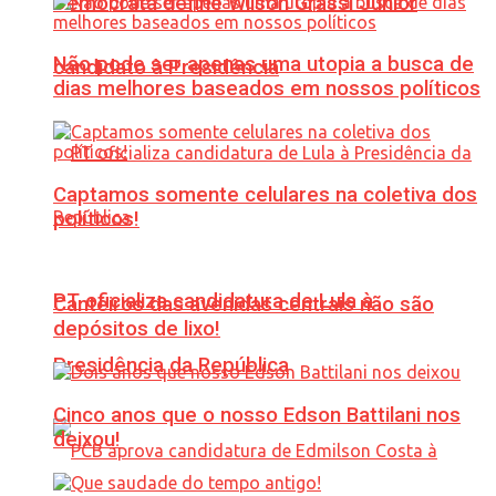
Democrata define Wilson Grassi Júnior
Não pode ser apenas uma utopia a busca de
candidato à Presidência
dias melhores baseados em nossos políticos
Captamos somente celulares na coletiva dos
políticos!
PT oficializa candidatura de Lula à
Canteiros das avenidas centrais não são
depósitos de lixo!
Presidência da República
Cinco anos que o nosso Edson Battilani nos
deixou!