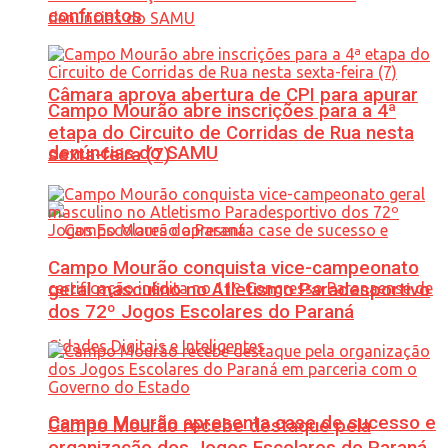
confrontos
Câmara aprova abertura de CPI para apurar
Campo Mourão abre inscrições para a 4ª
etapa do Circuito de Corridas de Rua nesta
denúncias do SAMU
sexta-feira (7)
Campo Mourão conquista vice-campeonato
geral masculino no Atletismo Paradesportivo
dos 72º Jogos Escolares do Paraná
Campo Mourão apresenta case de sucesso e
Campo Mourão recebe destaque pela
organização dos Jogos Escolares do Paraná