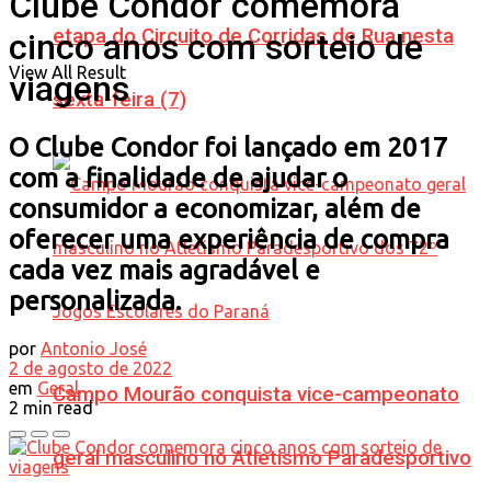
Clube Condor comemora
etapa do Circuito de Corridas de Rua nesta
cinco anos com sorteio de
View All Result
viagens
sexta-feira (7)
O Clube Condor foi lançado em 2017
com a finalidade de ajudar o
consumidor a economizar, além de
oferecer uma experiência de compra
cada vez mais agradável e
personalizada.
por
Antonio José
2 de agosto de 2022
em
Geral
Campo Mourão conquista vice-campeonato
2 min read
geral masculino no Atletismo Paradesportivo