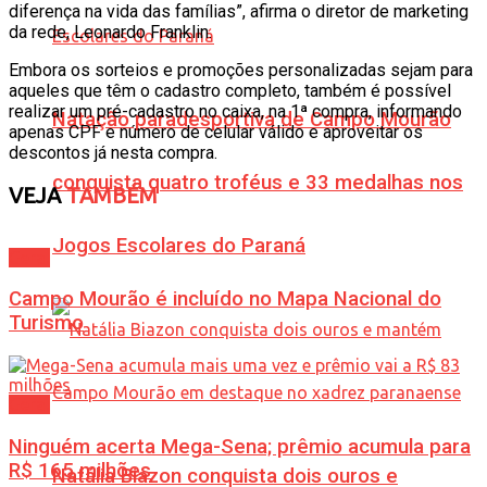
diferença na vida das famílias”, afirma o diretor de marketing
da rede, Leonardo Franklin.
Embora os sorteios e promoções personalizadas sejam para
aqueles que têm o cadastro completo, também é possível
realizar um pré-cadastro no caixa, na 1ª compra, informando
Natação paradesportiva de Campo Mourão
apenas CPF e número de celular válido e aproveitar os
descontos já nesta compra.
conquista quatro troféus e 33 medalhas nos
VEJA
TAMBÉM
Jogos Escolares do Paraná
Geral
Campo Mourão é incluído no Mapa Nacional do
Turismo
Geral
Ninguém acerta Mega-Sena; prêmio acumula para
R$ 165 milhões
Natália Biazon conquista dois ouros e