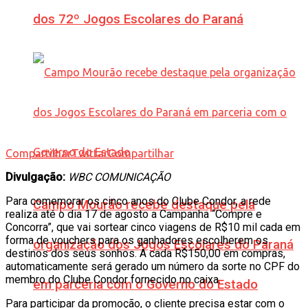
dos 72º Jogos Escolares do Paraná
Compartilhar
Twittar
Compartilhar
Divulgação:
WBC COMUNICAÇÃO
Para comemorar os cinco anos do Clube Condor, a rede
Campo Mourão recebe destaque pela
realiza até o dia 17 de agosto a Campanha “Compre e
Concorra”, que vai sortear cinco viagens de R$10 mil cada em
forma de vouchers para os ganhadores escolherem os
organização dos Jogos Escolares do Paraná
destinos dos seus sonhos. A cada R$150,00 em compras,
automaticamente será gerado um número da sorte no CPF do
membro do Clube Condor fornecido no caixa.
em parceria com o Governo do Estado
Para participar da promoção, o cliente precisa estar com o