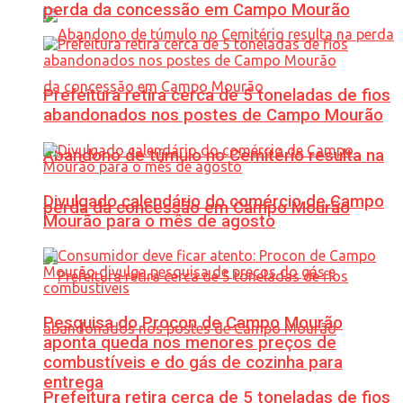
perda da concessão em Campo Mourão
Prefeitura retira cerca de 5 toneladas de fios
abandonados nos postes de Campo Mourão
Abandono de túmulo no Cemitério resulta na
Divulgado calendário do comércio de Campo
perda da concessão em Campo Mourão
Mourão para o mês de agosto
Pesquisa do Procon de Campo Mourão
aponta queda nos menores preços de
combustíveis e do gás de cozinha para
entrega
Prefeitura retira cerca de 5 toneladas de fios