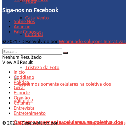
Tudo
Siga-nos no Facebook
Cata-Vento
Sobre Nós
Anuncie
Fale Conosco
Editorial
© 2021 - Desenvolvido por
Webmundo soluções Interativas
Síntese
Nenhum Resultado
View All Result
Tristeza da Foto
Início
Cotidiano
Política
Geral
Esporte
Opinião
Colunas
Entrevista
Entretenimento
Captamos somente celulares na coletiva dos
© 2021 - Desenvolvido por
Webmundo soluções Interativas