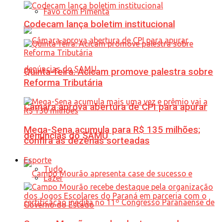
Favo com Pimenta
Codecam lança boletim institucional
Quinta-feira: Acicam promove palestra sobre
Reforma Tributária
Câmara aprova abertura de CPI para apurar
Mega-Sena acumula para R$ 135 milhões;
denúncias do SAMU
confira as dezenas sorteadas
Esporte
Tudo
Lazer