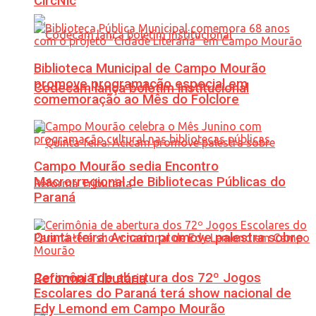
CircNic
Biblioteca Municipal de Campo Mourão
promove programação especial em
Codecam lança boletim institucional
comemoração ao Mês do Folclore
Campo Mourão sedia Encontro
Macrorregional de Bibliotecas Públicas do
Paraná
Quinta-feira: Acicam promove palestra sobre
Cerimônia de abertura dos 72º Jogos
Reforma Tributária
Escolares do Paraná terá show nacional de
Edy Lemond em Campo Mourão