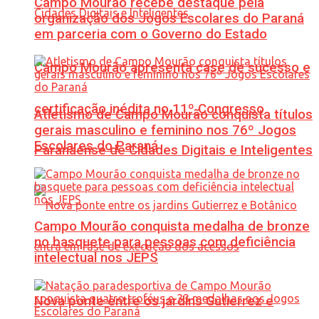
Campo Mourão recebe destaque pela
organização dos Jogos Escolares do Paraná
em parceria com o Governo do Estado
Campo Mourão apresenta case de sucesso e
certificação inédita no 11º Congresso
Atletismo de Campo Mourão conquista títulos
gerais masculino e feminino nos 76º Jogos
Escolares do Paraná
Paranaense de Cidades Digitais e Inteligentes
Campo Mourão conquista medalha de bronze
no basquete para pessoas com deficiência
intelectual nos JEPS
Nova ponte entre os jardins Gutierrez e