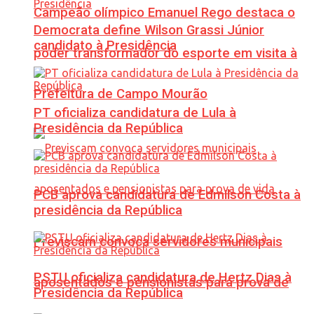
Campeão olímpico Emanuel Rego destaca o
Democrata define Wilson Grassi Júnior
candidato à Presidência
poder transformador do esporte em visita à
Prefeitura de Campo Mourão
PT oficializa candidatura de Lula à
Presidência da República
PCB aprova candidatura de Edmilson Costa à
presidência da República
Previscam convoca servidores municipais
PSTU oficializa candidatura de Hertz Dias à
aposentados e pensionistas para prova de
Presidência da República