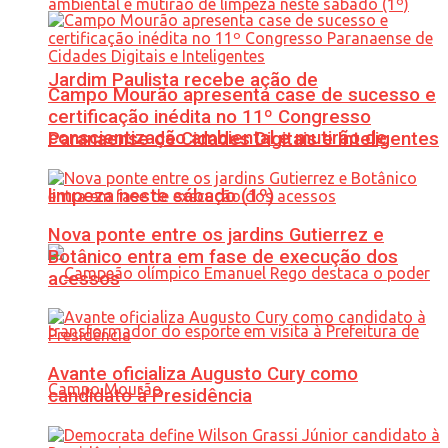
Jardim Paulista recebe ação de
Campo Mourão apresenta case de sucesso e
certificação inédita no 11º Congresso
conscientização ambiental e mutirão de
Paranaense de Cidades Digitais e Inteligentes
limpeza neste sábado (1º)
Nova ponte entre os jardins Gutierrez e
Botânico entra em fase de execução dos
acessos
Avante oficializa Augusto Cury como
candidato à Presidência