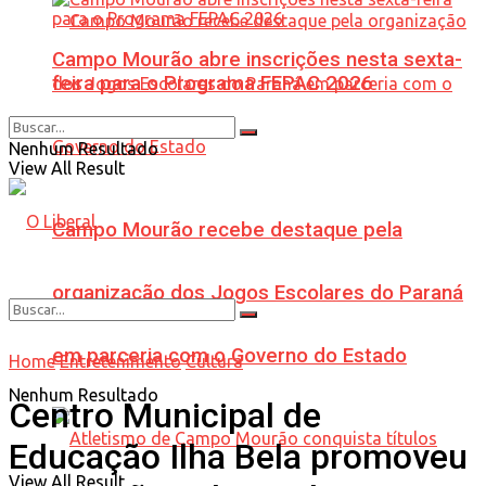
Campo Mourão abre inscrições nesta sexta-
feira para o Programa FEPAC 2026
Nenhum Resultado
View All Result
Campo Mourão recebe destaque pela
organização dos Jogos Escolares do Paraná
em parceria com o Governo do Estado
Home
Entretenimento
Cultura
Nenhum Resultado
Centro Municipal de
Educação Ilha Bela promoveu
View All Result