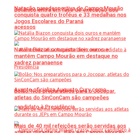
Natação paradesportiva de Campo Mourão
Botânico entra em fase de execução dos
conquista quatro troféus e 33 medalhas nos
Jogos Escolares do Paraná
acessos
Natália Biazon conquista dois ouros e
mantém Campo Mourão em destaque no
xadrez paranaense
Avante oficializa Augusto Cury como
Bolão: Nos preparativos para o Jocopar,
atletas do SinConCam são campeões
candidato à Presidência
Mais de 40 mil refeições serão servidas aos
atletas durante os JEPs em Campo Mourão