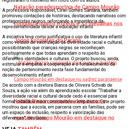
registraram o momento em fotos com os alunos.
Natação paradesportiva de Campo Mourão
A professora responsável, Cirlei Gomes Santana, também
promoveu contações de histórias, destacando narrativas com
protagonistas negros, reforçando a importância da
conquista quatro troféus e 33 medalhas nos
representatividade desde a educação infantil.
A iniciativa teve como justificativa o uso da literatura infantil
Jogos Escolares do Paraná
como veículo de valorização da diversidade racial e cultural,
possibilitando que crianças negras se reconheçam
positivamente e que todas aprendam o respeito às
diferentes identidades e culturas. O projeto buscou, ainda,
estimular a empatia, a cooperação e o fortalecimento da
noção de pertencimento nesta fase fundamental do
desenvolvimento infantil.
De acordo com a diretora Bianca de Oliveira Schvab de
Souza, a ação vai além do aprendizado escolar. “Trabalhar a
diversidade racial e cultural desde cedo é essencial para
Natália Biazon conquista dois ouros e
formar cidadãos mais conscientes e empáticos. Este projeto
mostrou que a escola, em parceria com as famílias, pode ser
um espaço de inclusão, respeito e valorização das
mantém Campo Mourão em destaque no
diferenças”, destacou.