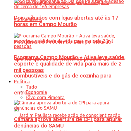
Dois sábados com lojas abertas até às 17
horas em Campo Mourão
Pesquisa do Procon de Campo Mourão
Programa Campo Mourão + Ativa leva saúde,
aponta queda nos menores preços de
esporte e qualidade de vida para mais de 2
mil pessoas
combustíveis e do gás de cozinha para
Política
Tudo
Economia
entrega
Favo com Pimenta
Câmara aprova abertura de CPI para apurar
denúncias do SAMU