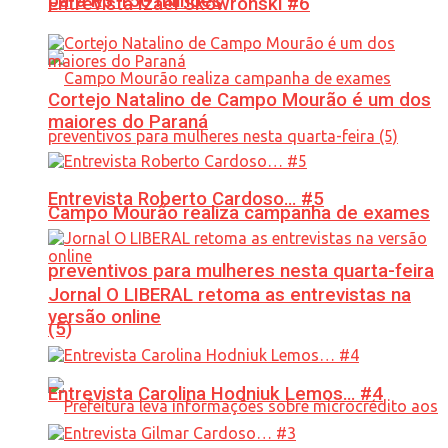
para R$ 150 milhões
Entrevista Izael Skowronski #6
Cortejo Natalino de Campo Mourão é um dos
maiores do Paraná
Entrevista Roberto Cardoso… #5
Campo Mourão realiza campanha de exames
preventivos para mulheres nesta quarta-feira
Jornal O LIBERAL retoma as entrevistas na
versão online
(5)
Entrevista Carolina Hodniuk Lemos… #4