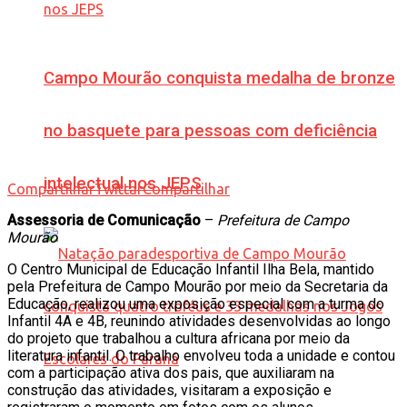
Campo Mourão conquista medalha de bronze
no basquete para pessoas com deficiência
intelectual nos JEPS
Compartilhar
Twittar
Compartilhar
Assessoria de Comunicação
–
Prefeitura de Campo
Mourão
O Centro Municipal de Educação Infantil Ilha Bela, mantido
pela Prefeitura de Campo Mourão por meio da Secretaria da
Educação, realizou uma exposição especial com a turma do
Infantil 4A e 4B, reunindo atividades desenvolvidas ao longo
do projeto que trabalhou a cultura africana por meio da
literatura infantil. O trabalho envolveu toda a unidade e contou
com a participação ativa dos pais, que auxiliaram na
construção das atividades, visitaram a exposição e