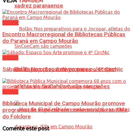
VEJA
TAMBÉM
xadrez paranaense
Cultura
Encontro Macrorregional de Bibliotecas Públicas
do Paraná em Campo Mourão
Cultura
Bolão: Nos preparativos para o Jocopar,
Sábado: Espaço Sou Arte promove o 4º CircNic
atletas do SinConCam são campeões
Cultura
Biblioteca Municipal de Campo Mourão promove
programação especial em comemoração ao Mês
do Folclore
Comente este post