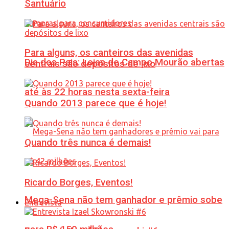
Santuário
Para alguns, os canteiros das avenidas
Dia dos Pais: Lojas de Campo Mourão abertas
centrais são depósitos de lixo
até às 22 horas nesta sexta-feira
Quando 2013 parece que é hoje!
Quando três nunca é demais!
Ricardo Borges, Eventos!
Mega-Sena não tem ganhador e prêmio sobe
Entrevista