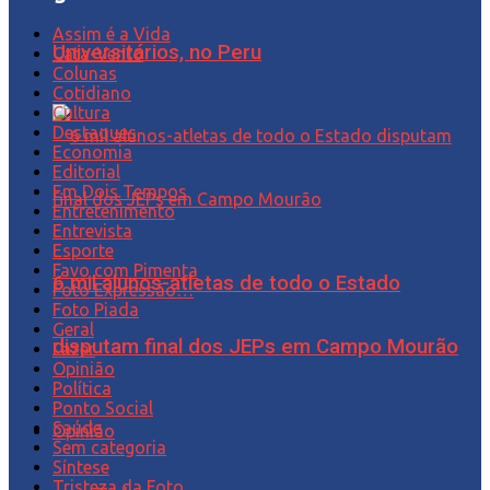
Assim é a Vida
Universitários, no Peru
Cata-Vento
Colunas
Cotidiano
Cultura
Destaques
Economia
Editorial
Em Dois Tempos
Entretenimento
Entrevista
Esporte
Favo com Pimenta
6 mil alunos-atletas de todo o Estado
Foto Expressão…
Foto Piada
Geral
disputam final dos JEPs em Campo Mourão
Lazer
Opinião
Política
Ponto Social
Saúde
Opinião
Sem categoria
Síntese
Tristeza da Foto