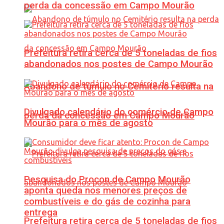
perda da concessão em Campo Mourão
Prefeitura retira cerca de 5 toneladas de fios
abandonados nos postes de Campo Mourão
Abandono de túmulo no Cemitério resulta na
Divulgado calendário do comércio de Campo
perda da concessão em Campo Mourão
Mourão para o mês de agosto
Pesquisa do Procon de Campo Mourão
aponta queda nos menores preços de
combustíveis e do gás de cozinha para
entrega
Prefeitura retira cerca de 5 toneladas de fios