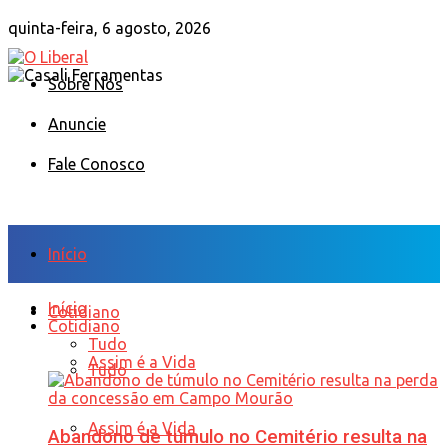
quinta-feira, 6 agosto, 2026
Sobre Nós
Anuncie
Fale Conosco
Início
Início
Cotidiano
Cotidiano
Tudo
Assim é a Vida
Tudo
Assim é a Vida
Abandono de túmulo no Cemitério resulta na