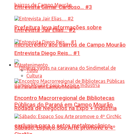
Entrevista Gilmar Cardoso… #3
Prefeitura leva informações sobre
Entrevista Jair Elias… #2
microcrédito aos bairros de Campo Mourão
Entrevista Diego Reis… #1
Entretenimento
Tudo
Cultura
Encontro Macrorregional de Bibliotecas
Públicas do Paraná em Campo Mourão
Rodada de Negócios na Expo + Indústria
exclusiva para o setor metalmecânico
Sábado: Espaço Sou Arte promove o 4º