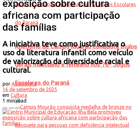
exposição sobre cultura
africana com participação
das famílias
A iniciativa teve como justificativa o
Atletismo de Campo Mourão conquista títulos
uso da literatura infantil como veículo
de valorização da diversidade racial e
gerais masculino e feminino nos 76º Jogos
cultural.
Escolares do Paraná
por
Assessoria
16 de setembro de 2025
em
Cultura
1 min read