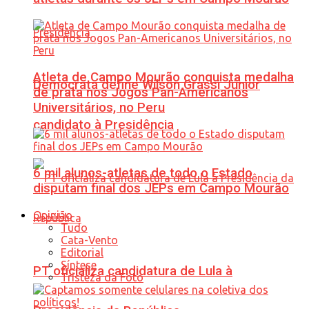
Atleta de Campo Mourão conquista medalha
Democrata define Wilson Grassi Júnior
de prata nos Jogos Pan-Americanos
Universitários, no Peru
candidato à Presidência
6 mil alunos-atletas de todo o Estado
disputam final dos JEPs em Campo Mourão
Opinião
Tudo
Cata-Vento
Editorial
Síntese
PT oficializa candidatura de Lula à
Tristeza da Foto