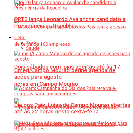
vida
PRTB lança Leonardo Avalanche candidato à
Presidência da República
Geral
Tudo
Saúde
Dois sábados com lojas abertas até às 17
Cmeg/Campo Mourão define agenda de
ações para agosto
horas em Campo Mourão
Dia dos Pais: Lojas de Campo Mourão abertas
até às 22 horas nesta sexta-feira