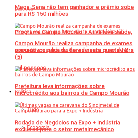
Mega-Sena não tem ganhador e prêmio sobe
para R$ 150 milhões
Programa Campo Mourão + Ativa leva saúde,
Campo Mourão realiza campanha de exames
esporte e qualidade de vida para mais de 2
preventivos para mulheres nesta quarta-feira
(5)
mil pessoas
Prefeitura leva informações sobre
Política
microcrédito aos bairros de Campo Mourão
Tudo
Rodada de Negócios na Expo + Indústria
Economia
exclusiva para o setor metalmecânico