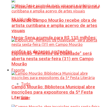
Museu de Campo Mourão recebe obra de
artista curitibana e amplia acervo de artes
visuais
Mega-Sena acumula para R$ 135 milhões;
confira as dezenas sorteadas
Exposição “Reflexos da Dualidade” será
aberta nesta sexta-feira (31) em Campo
Mourão
Esporte
Tudo
Campo Mourão: Biblioteca Municipal abre
inscrições para expositores da 5ª Festa
Literária
Lazer