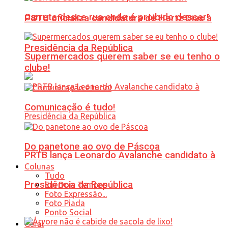
Carreta desce rua onde é proibido descer!
PSTU oficializa candidatura de Hertz Dias à
Presidência da República
Supermercados querem saber se eu tenho o
clube!
Comunicação é tudo!
Do panetone ao ovo de Páscoa
PRTB lança Leonardo Avalanche candidato à
Colunas
Tudo
Presidência da República
Em Dois Tempos
Foto Expressão...
Foto Piada
Ponto Social
Geral