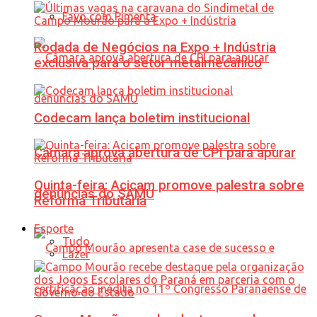
Favo com Pimenta
Rodada de Negócios na Expo + Indústria
exclusiva para o setor metalmecânico
Codecam lança boletim institucional
Câmara aprova abertura de CPI para apurar
Quinta-feira: Acicam promove palestra sobre
denúncias do SAMU
Reforma Tributária
Esporte
Tudo
Lazer