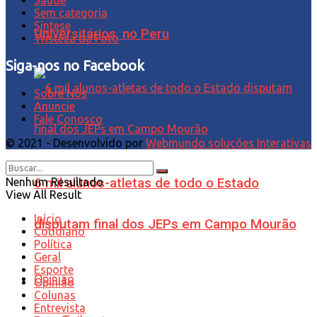
Saúde
Sem categoria
Síntese
Universitários, no Peru
Tristeza da Foto
Siga-nos no Facebook
Sobre Nós
Anuncie
Fale Conosco
© 2021 - Desenvolvido por
Webmundo soluções Interativas
6 mil alunos-atletas de todo o Estado
Nenhum Resultado
View All Result
Início
disputam final dos JEPs em Campo Mourão
Cotidiano
Política
Geral
Esporte
Opinião
Opinião
Colunas
Entrevista