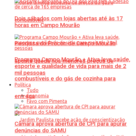
Dois sábados com lojas abertas até às 17
horas em Campo Mourão
Pesquisa do Procon de Campo Mourão
Programa Campo Mourão + Ativa leva saúde,
aponta queda nos menores preços de
esporte e qualidade de vida para mais de 2
mil pessoas
combustíveis e do gás de cozinha para
Política
Tudo
Economia
entrega
Favo com Pimenta
Câmara aprova abertura de CPI para apurar
denúncias do SAMU