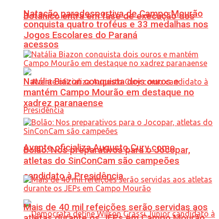
Natação paradesportiva de Campo Mourão
Botânico entra em fase de execução dos
conquista quatro troféus e 33 medalhas nos
Jogos Escolares do Paraná
acessos
Natália Biazon conquista dois ouros e
mantém Campo Mourão em destaque no
xadrez paranaense
Avante oficializa Augusto Cury como
Bolão: Nos preparativos para o Jocopar,
atletas do SinConCam são campeões
candidato à Presidência
Mais de 40 mil refeições serão servidas aos
atletas durante os JEPs em Campo Mourão