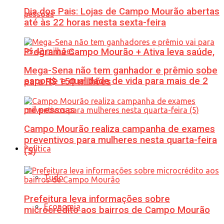
Dia dos Pais: Lojas de Campo Mourão abertas
até às 22 horas nesta sexta-feira
Programa Campo Mourão + Ativa leva saúde,
Mega-Sena não tem ganhador e prêmio sobe
esporte e qualidade de vida para mais de 2
para R$ 150 milhões
mil pessoas
Campo Mourão realiza campanha de exames
preventivos para mulheres nesta quarta-feira
Política
(5)
Tudo
Prefeitura leva informações sobre
Economia
microcrédito aos bairros de Campo Mourão