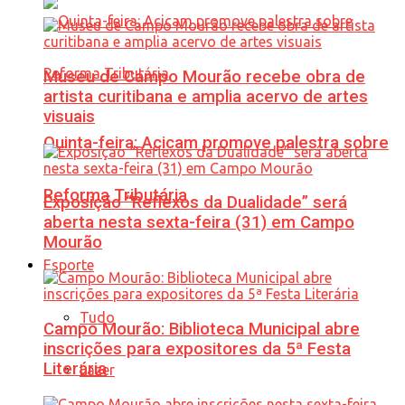
Museu de Campo Mourão recebe obra de
artista curitibana e amplia acervo de artes
visuais
Quinta-feira: Acicam promove palestra sobre
Reforma Tributária
Exposição “Reflexos da Dualidade” será
aberta nesta sexta-feira (31) em Campo
Mourão
Esporte
Tudo
Campo Mourão: Biblioteca Municipal abre
inscrições para expositores da 5ª Festa
Literária
Lazer