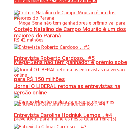
até às 22 horas nesta sexta-feira
Entrevista Izael Skowronski #6
Cortejo Natalino de Campo Mourão é um dos
maiores do Paraná
Entrevista Roberto Cardoso… #5
Mega-Sena não tem ganhador e prêmio sobe
para R$ 150 milhões
Jornal O LIBERAL retoma as entrevistas na
versão online
Entrevista Carolina Hodniuk Lemos… #4