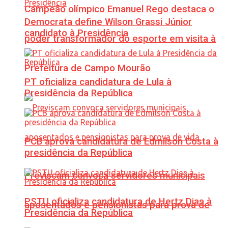
Campeão olímpico Emanuel Rego destaca o
Democrata define Wilson Grassi Júnior
candidato à Presidência
poder transformador do esporte em visita à
Prefeitura de Campo Mourão
PT oficializa candidatura de Lula à
Presidência da República
PCB aprova candidatura de Edmilson Costa à
presidência da República
Previscam convoca servidores municipais
PSTU oficializa candidatura de Hertz Dias à
aposentados e pensionistas para prova de
Presidência da República