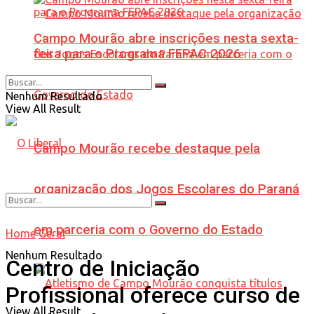
Campo Mourão abre inscrições nesta sexta-
feira para o Programa FEPAC 2026
Nenhum Resultado
View All Result
Campo Mourão recebe destaque pela
organização dos Jogos Escolares do Paraná
em parceria com o Governo do Estado
Home
Geral
Nenhum Resultado
Centro de Iniciação
Profissional oferece curso de
View All Result