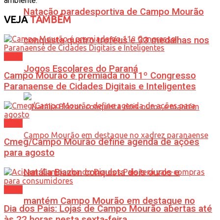
ambiente.
Natação paradesportiva de Campo Mourão
VEJA
TAMBÉM
conquista quatro troféus e 33 medalhas nos
Geral
Jogos Escolares do Paraná
Campo Mourão é premiada no 11º Congresso
Paranaense de Cidades Digitais e Inteligentes
Geral
Cmeg/Campo Mourão define agenda de ações
para agosto
Natália Biazon conquista dois ouros e
Geral
mantém Campo Mourão em destaque no
Dia dos Pais: Lojas de Campo Mourão abertas até
às 22 horas nesta sexta-feira