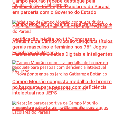
Campo Mourão recebe destaque pela
organização dos Jogos Escolares do Paraná
em parceria com o Governo do Estado
Campo Mourão apresenta case de sucesso e
certificação inédita no 11º Congresso
Atletismo de Campo Mourão conquista títulos
gerais masculino e feminino nos 76º Jogos
Escolares do Paraná
Paranaense de Cidades Digitais e Inteligentes
Campo Mourão conquista medalha de bronze
no basquete para pessoas com deficiência
intelectual nos JEPS
Nova ponte entre os jardins Gutierrez e