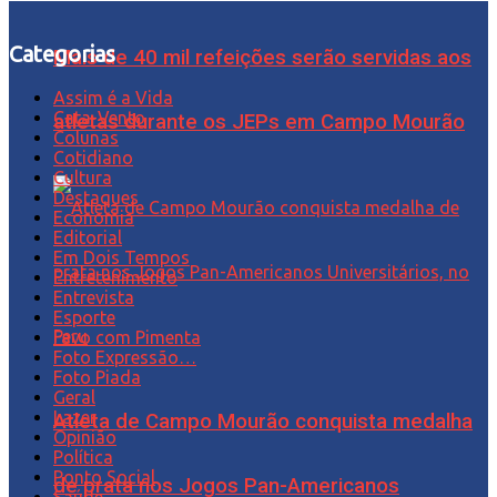
Categorias
Mais de 40 mil refeições serão servidas aos
Assim é a Vida
Cata-Vento
atletas durante os JEPs em Campo Mourão
Colunas
Cotidiano
Cultura
Destaques
Economia
Editorial
Em Dois Tempos
Entretenimento
Entrevista
Esporte
Favo com Pimenta
Foto Expressão…
Foto Piada
Geral
Lazer
Atleta de Campo Mourão conquista medalha
Opinião
Política
Ponto Social
de prata nos Jogos Pan-Americanos