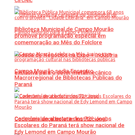
CircNic
Biblioteca Municipal de Campo Mourão
promove programação especial em
comemoração ao Mês do Folclore
Rodada de Negócios na Expo + Indústria
Campo Mourão sedia Encontro
exclusiva para o setor metalmecânico
Macrorregional de Bibliotecas Públicas do
Paraná
Cerimônia de abertura dos 72º Jogos
Codecam lança boletim institucional
Escolares do Paraná terá show nacional de
Edy Lemond em Campo Mourão