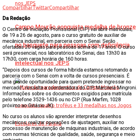
Compartilhar
Twittar
Compartilhar
Da Redação
Campo Mourão conquista medalha de bronze
O Centro de Iniciação Profissional (CIP) vai abrir matrículas,
de 19 a 26 de agosto, para o curso gratuito de auxiliar de
mecânica industrial, em parceria com o Senai. Serão
no basquete para pessoas com deficiência
ofertadas 20 vagas para pessoas acima de 17 anos. O curso
será presencial, nos laboratórios do Senai, das 13h30 às
17h30, com carga horária de 160 horas.
intelectual nos JEPS
“Depois dos cursos de forma híbrida estamos retomando a
parceria com o Senai com a volta de cursos presenciais. É
uma grande oportunidade para quem pretende ingressar no
mercado”, ressalta a coordenadora do CIP, Marcileia Mingroni.
Informações sobre os documentos exigidos para matrícula
pelo telefone 3529-1436 ou no CIP (Rua Marfim, 1028
próximo ao Ginásio JK).
No curso os alunos vão aprender interpretar desenhos
mecânicos, realizar operações de ajustagem, auxiliar no
processo de manutenção de máquinas industriais, de acordo
com normas técnicas de qualidade, saúde, segurança e meio