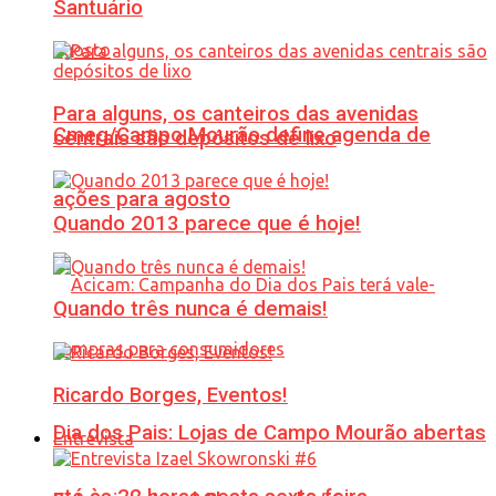
Santuário
Para alguns, os canteiros das avenidas
Cmeg/Campo Mourão define agenda de
centrais são depósitos de lixo
ações para agosto
Quando 2013 parece que é hoje!
Quando três nunca é demais!
Ricardo Borges, Eventos!
Dia dos Pais: Lojas de Campo Mourão abertas
Entrevista