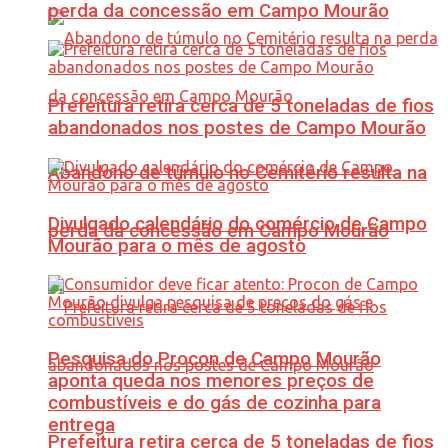
perda da concessão em Campo Mourão
Prefeitura retira cerca de 5 toneladas de fios
abandonados nos postes de Campo Mourão
Abandono de túmulo no Cemitério resulta na
Divulgado calendário do comércio de Campo
perda da concessão em Campo Mourão
Mourão para o mês de agosto
Pesquisa do Procon de Campo Mourão
aponta queda nos menores preços de
combustíveis e do gás de cozinha para
entrega
Prefeitura retira cerca de 5 toneladas de fios