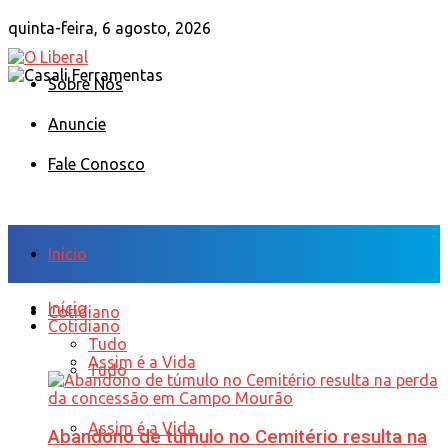
quinta-feira, 6 agosto, 2026
Sobre Nós
Anuncie
Fale Conosco
Início
Início
Cotidiano
Cotidiano
Tudo
Assim é a Vida
Tudo
Assim é a Vida
Abandono de túmulo no Cemitério resulta na