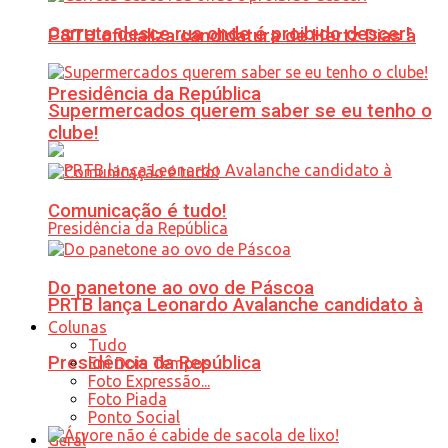
Carreta desce rua onde é proibido descer!
PSTU oficializa candidatura de Hertz Dias à
Presidência da República
Supermercados querem saber se eu tenho o
clube!
Comunicação é tudo!
Do panetone ao ovo de Páscoa
PRTB lança Leonardo Avalanche candidato à
Colunas
Tudo
Presidência da República
Em Dois Tempos
Foto Expressão...
Foto Piada
Ponto Social
Geral