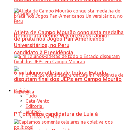
Atleta de Campo Mourão conquista medalha
Democrata define Wilson Grassi Júnior
de prata nos Jogos Pan-Americanos
Universitários, no Peru
candidato à Presidência
6 mil alunos-atletas de todo o Estado
disputam final dos JEPs em Campo Mourão
Opinião
Tudo
Cata-Vento
Editorial
Síntese
PT oficializa candidatura de Lula à
Tristeza da Foto