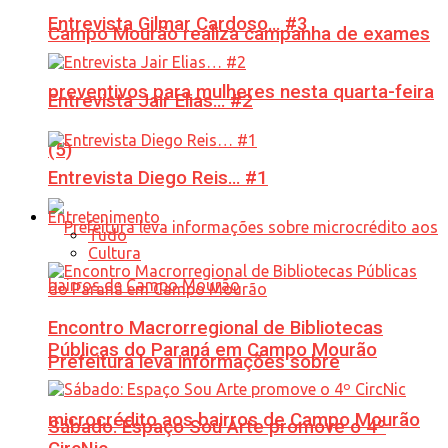
Entrevista Gilmar Cardoso… #3
Campo Mourão realiza campanha de exames
preventivos para mulheres nesta quarta-feira
Entrevista Jair Elias… #2
(5)
Entrevista Diego Reis… #1
Entretenimento
Tudo
Cultura
Encontro Macrorregional de Bibliotecas
Públicas do Paraná em Campo Mourão
Prefeitura leva informações sobre
microcrédito aos bairros de Campo Mourão
Sábado: Espaço Sou Arte promove o 4º