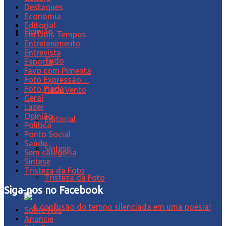
Destaques
Economia
Editorial
Opinião
Em Dois Tempos
Entretenimento
Entrevista
Tudo
Esporte
Favo com Pimenta
Foto Expressão…
Foto Piada
Cata-Vento
Geral
Lazer
Opinião
Editorial
Política
Ponto Social
Saúde
Síntese
Sem categoria
Síntese
Tristeza da Foto
Tristeza da Foto
Siga-nos no Facebook
Sobre Nós
Anuncie