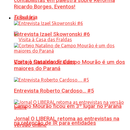
contabilistas em palestra sobre Reforma
Ricardo Borges, Eventos!
Tributária
Entrevista
Entrevista Izael Skowronski #6
Visita à Casa das Fraldas
Cortejo Natalino de Campo Mourão é um dos
maiores do Paraná
Entrevista Roberto Cardoso… #5
Campo Mourão ficou em 3º lugar no Paraná
Jornal O LIBERAL retoma as entrevistas na
na retenção de IR para entidades
versão online