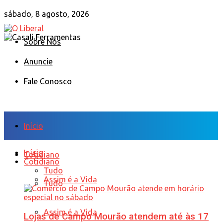
sábado, 8 agosto, 2026
Sobre Nós
Anuncie
Fale Conosco
Início
Início
Cotidiano
Cotidiano
Tudo
Assim é a Vida
Tudo
Assim é a Vida
Lojas de Campo Mourão atendem até às 17