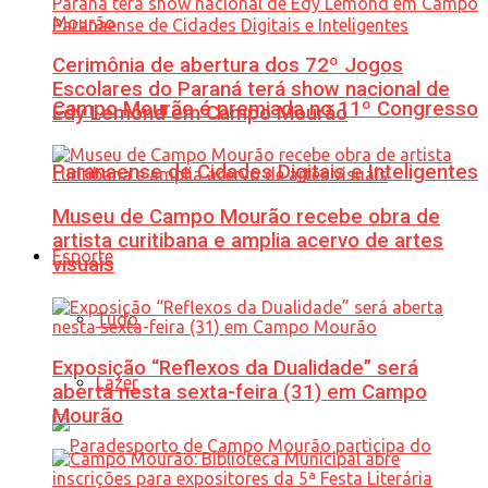
Cerimônia de abertura dos 72º Jogos
Escolares do Paraná terá show nacional de
Campo Mourão é premiada no 11º Congresso
Edy Lemond em Campo Mourão
Paranaense de Cidades Digitais e Inteligentes
Museu de Campo Mourão recebe obra de
artista curitibana e amplia acervo de artes
Esporte
visuais
Tudo
Exposição “Reflexos da Dualidade” será
Lazer
aberta nesta sexta-feira (31) em Campo
Mourão