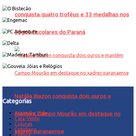
conquista quatro troféus e 33 medalhas nos
Jogos Escolares do Paraná
Natália Biazon conquista dois ouros e
Categorias
Assim é a Vida
mantém Campo Mourão em destaque no
Cata-Vento
Colunas
Cotidiano
xadrez paranaense
Cultura