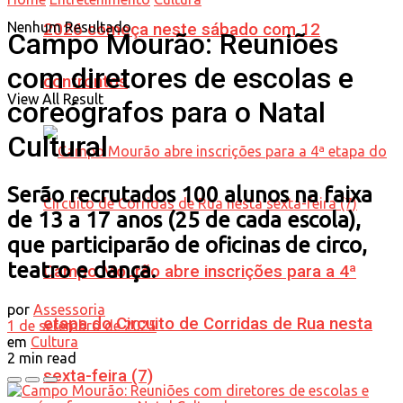
Nenhum Resultado
2026 começa neste sábado com 12
Campo Mourão: Reuniões
com diretores de escolas e
confrontos
View All Result
coreógrafos para o Natal
Cultural
Serão recrutados 100 alunos na faixa
de 13 a 17 anos (25 de cada escola),
que participarão de oficinas de circo,
teatro e dança.
Campo Mourão abre inscrições para a 4ª
por
Assessoria
etapa do Circuito de Corridas de Rua nesta
1 de setembro de 2025
em
Cultura
2 min read
sexta-feira (7)