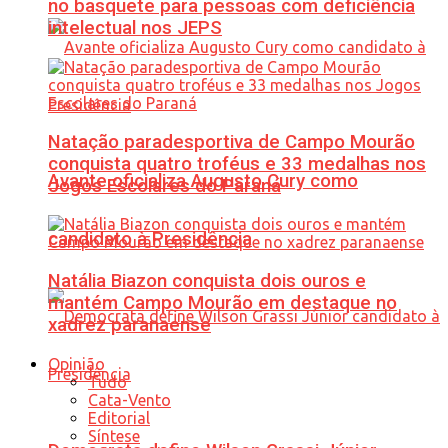
no basquete para pessoas com deficiência
intelectual nos JEPS
Natação paradesportiva de Campo Mourão
conquista quatro troféus e 33 medalhas nos
Avante oficializa Augusto Cury como
Jogos Escolares do Paraná
candidato à Presidência
Natália Biazon conquista dois ouros e
mantém Campo Mourão em destaque no
xadrez paranaense
Opinião
Tudo
Cata-Vento
Editorial
Síntese