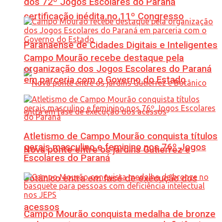
dos 72º Jogos Escolares do Paraná
certificação inédita no 11º Congresso
Paranaense de Cidades Digitais e Inteligentes
Campo Mourão recebe destaque pela
organização dos Jogos Escolares do Paraná
em parceria com o Governo do Estado
Atletismo de Campo Mourão conquista títulos
gerais masculino e feminino nos 76º Jogos
Nova ponte entre os jardins Gutierrez e
Escolares do Paraná
Botânico entra em fase de execução dos
acessos
Campo Mourão conquista medalha de bronze