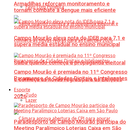
Armadilhas reforçam monitoramento e
Favo com Pimenta
tornam combate à dengue mais eficiente
Campo Mourão eleva nota do IDEB para 7,1 e
supera média estadual no ensino municipal
Saiba quando começa a propaganda eleitoral
Campo Mourão é premiada no 11º Congresso
Paranaense de Cidades Digitais e Inteligentes
e conheça as novas regras para as Eleições
Esporte
Tudo
2026
Lazer
Paradesporto de Campo Mourão participa do
Meeting Paralímpico Loterias Caixa em São