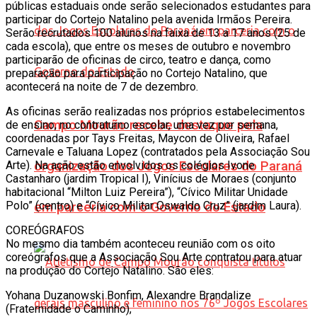
públicas estaduais onde serão selecionados estudantes para
participar do Cortejo Natalino pela avenida Irmãos Pereira.
Serão recrutados 100 alunos na faixa de 13 a 17 anos (25 de
cada escola), que entre os meses de outubro e novembro
participarão de oficinas de circo, teatro e dança, como
preparação para participação no Cortejo Natalino, que
acontecerá na noite de 7 de dezembro.
As oficinas serão realizadas nos próprios estabelecimentos
Campo Mourão recebe destaque pela
de ensino, no contraturno escolar, uma vez por semana,
coordenadas por Tays Freitas, Maycon de Oliveira, Rafael
Carnevale e Taluana Lopez (contratados pela Associação Sou
Arte). Na ação estão envolvidos os colégios Ivone
organização dos Jogos Escolares do Paraná
Castanharo (jardim Tropical I), Vinícius de Moraes (conjunto
habitacional “Milton Luiz Pereira”), “Cívico Militar Unidade
Polo” (centro) e “Cívico Militar Oswaldo Cruz” (jardim Laura).
em parceria com o Governo do Estado
COREÓGRAFOS
No mesmo dia também aconteceu reunião com os oito
coreógrafos que a Associação Sou Arte contratou para atuar
na produção do Cortejo Natalino. São eles:
Yohana Duzanowski Bonfim, Alexandre Brandalize
(Fraternidade o Caminho),