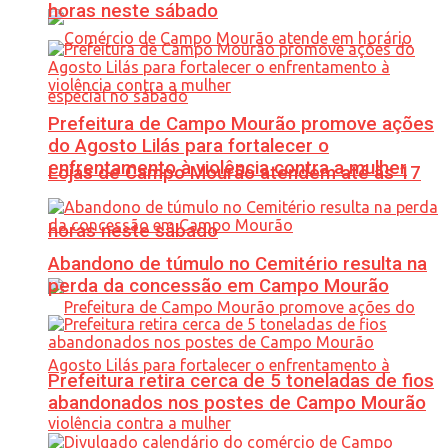
horas neste sábado
Prefeitura de Campo Mourão promove ações
do Agosto Lilás para fortalecer o
enfrentamento à violência contra a mulher
Lojas de Campo Mourão atendem até às 17
horas neste sábado
Abandono de túmulo no Cemitério resulta na
perda da concessão em Campo Mourão
Prefeitura retira cerca de 5 toneladas de fios
abandonados nos postes de Campo Mourão