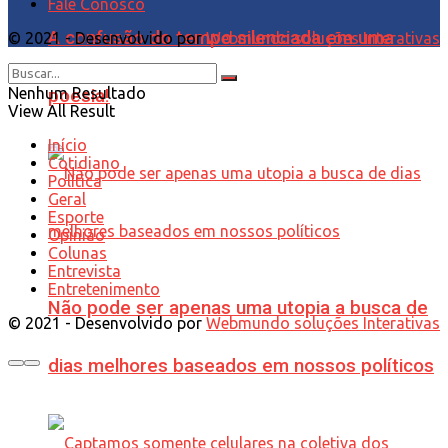
Fale Conosco
A confusão do tempo silenciada em uma
© 2021 - Desenvolvido por
Webmundo soluções Interativas
Nenhum Resultado
poesia!
View All Result
Início
Cotidiano
Política
Geral
Esporte
Opinião
Colunas
Entrevista
Entretenimento
Não pode ser apenas uma utopia a busca de
© 2021 - Desenvolvido por
Webmundo soluções Interativas
dias melhores baseados em nossos políticos