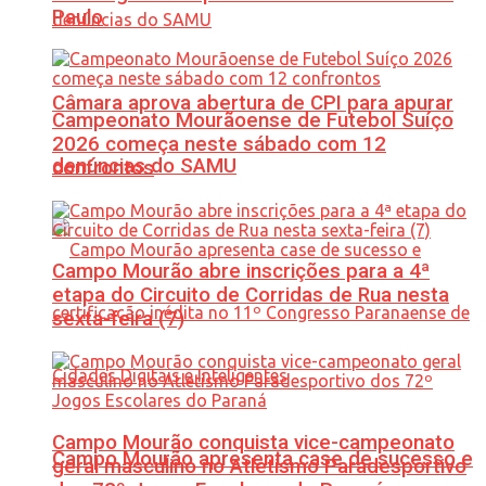
Paulo
Câmara aprova abertura de CPI para apurar
Campeonato Mourãoense de Futebol Suíço
2026 começa neste sábado com 12
denúncias do SAMU
confrontos
Campo Mourão abre inscrições para a 4ª
etapa do Circuito de Corridas de Rua nesta
sexta-feira (7)
Campo Mourão conquista vice-campeonato
Campo Mourão apresenta case de sucesso e
geral masculino no Atletismo Paradesportivo