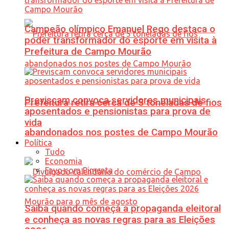
Campeão olímpico Emanuel Rego destaca o
poder transformador do esporte em visita à
Prefeitura de Campo Mourão
Previscam convoca servidores municipais
Prefeitura retira cerca de 5 toneladas de fios
aposentados e pensionistas para prova de
vida
abandonados nos postes de Campo Mourão
Política
Tudo
Economia
Favo com Pimenta
Saiba quando começa a propaganda eleitoral
e conheça as novas regras para as Eleições