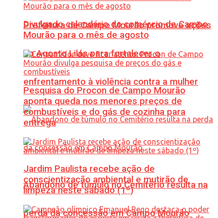
Divulgado calendário do comércio de Campo
Prefeitura de Campo Mourão promove ações
Mourão para o mês de agosto
do Agosto Lilás para fortalecer o
enfrentamento à violência contra a mulher
Pesquisa do Procon de Campo Mourão
aponta queda nos menores preços de
combustíveis e do gás de cozinha para
entrega
Jardim Paulista recebe ação de
conscientização ambiental e mutirão de
Abandono de túmulo no Cemitério resulta na
limpeza neste sábado (1º)
perda da concessão em Campo Mourão