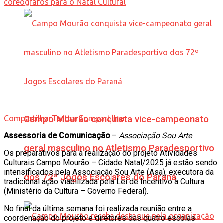
Compartilhar
Campo Mourão conquista vice-campeonato
Twittar
Compartilhar
Assessoria de Comunicação
–
Associação Sou Arte
geral masculino no Atletismo Paradesportivo
Os preparativos para a realização do projeto Atividades
Culturais Campo Mourão – Cidade Natal/2025 já estão sendo
intensificados pela Associação Sou Arte (Asa), executora da
dos 72º Jogos Escolares do Paraná
tradicional ação viabilizada pela Lei de Incentivo à Cultura
(Ministério da Cultura – Governo Federal).
No final da última semana foi realizada reunião entre a
coordenação do projeto e diretores das quatro escolas