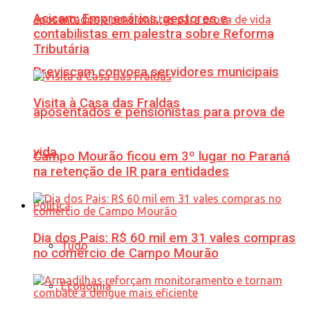
Acicam: Empresários, gestores e
contabilistas em palestra sobre Reforma
Tributária
Previscam convoca servidores municipais
Visita à Casa das Fraldas
aposentados e pensionistas para prova de
vida
Campo Mourão ficou em 3º lugar no Paraná
na retenção de IR para entidades
Política
Dia dos Pais: R$ 60 mil em 31 vales compras
Tudo
no comércio de Campo Mourão
Economia