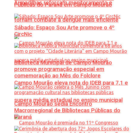
Armadilhas reforçam monitoramento e
Públicas do Paraná em Campo Mourão
tornam combate à dengue mais eficiente
Sábado: Espaço Sou Arte promove o 4º
CircNic
Biblioteca Municipal de Campo Mourão
promove programação especial em
comemoração ao Mês do Folclore
Campo Mourão eleva nota do IDEB para 7,1 e
supera média estadual no ensino municipal
Campo Mourão sedia Encontro
Macrorregional de Bibliotecas Públicas do
Paraná