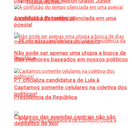
Democrata define Wilson Grassi Júnior
Tristeza da Foto
candidato à Presidência
A confusão do tempo silenciada em uma
poesia!
Não pode ser apenas uma utopia a busca de
dias melhores baseados em nossos políticos
PT oficializa candidatura de Lula à
Captamos somente celulares na coletiva dos
políticos!
Presidência da República
Canteiros das avenidas centrais não são
depósitos de lixo!