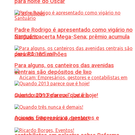
para noite do Oscar
Padre Rodrigo é apresentado como vigário no
Santuário
Ninguém acerta Mega-Sena; prêmio acumula
para R$ 165 milhões
Para alguns, os canteiros das avenidas
centrais são depósitos de lixo
Quando 2013 parece que é hoje!
Acicam: Empresários, gestores e
Quando três nunca é demais!