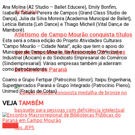
Ana Molina (A2 Studio – Ballet Educere), Emily Bonfim,
Isabelly Tatiane Pereira de Campos (Grand Class Studio de
Dança), Julia da Silva Moreira (Academia Municipal de Ballet),
Letícia Batista (Leh Dance) e Thiago Michell (Vital Danc,e de
Mamborê).
Atletismo de Campo Mourão conquista títulos
Esta será a oitava edição do Projeto Atividades Culturais
“Campo Mourão – Cidade Natal”, ação que tem o apoio do
gerais masculino e feminino nos 76º Jogos
Município de Campo Mourão, da Associação Comercial e
Industrial (Acicam) e do Sindicato Empresarial do Comércio
(Sindiempresarial). Várias empresas também já aderiram
Escolares do Paraná
como patrocinadoras:
Coamo e Grupo Fertipar (Patrocínio Sênior); Itaipu Engenharia,
Supermercados Paraná e Grupo Integrado (Patrocínio Pleno);
Unimed (Fração de Cotas).
VEJA
TAMBÉM
Cultura