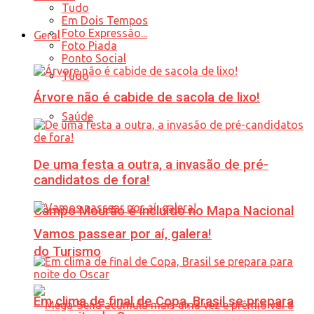
Tudo
Em Dois Tempos
Foto Expressão...
Geral
Foto Piada
Ponto Social
Tudo
Árvore não é cabide de sacola de lixo!
Saúde
De uma festa a outra, a invasão de pré-
candidatos de fora!
Campo Mourão é incluído no Mapa Nacional
Vamos passear por aí, galera!
do Turismo
Em clima de final de Copa, Brasil se prepara