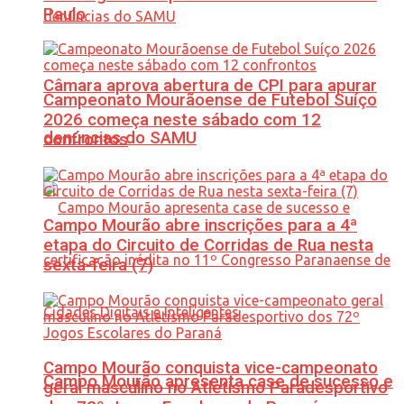
Paulo
Câmara aprova abertura de CPI para apurar
Campeonato Mourãoense de Futebol Suíço
2026 começa neste sábado com 12
denúncias do SAMU
confrontos
Campo Mourão abre inscrições para a 4ª
etapa do Circuito de Corridas de Rua nesta
sexta-feira (7)
Campo Mourão conquista vice-campeonato
Campo Mourão apresenta case de sucesso e
geral masculino no Atletismo Paradesportivo