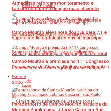
Armadilhas reforçam monitoramento e
Favo com Pimenta
tornam combate à dengue mais eficiente
Campo Mourão eleva nota do IDEB para 7,1 e
supera média estadual no ensino municipal
Saiba quando começa a propaganda eleitoral
Campo Mourão é premiada no 11º Congresso
Paranaense de Cidades Digitais e Inteligentes
e conheça as novas regras para as Eleições
Esporte
Tudo
2026
Lazer
Paradesporto de Campo Mourão participa do
Meeting Paralímpico Loterias Caixa em São