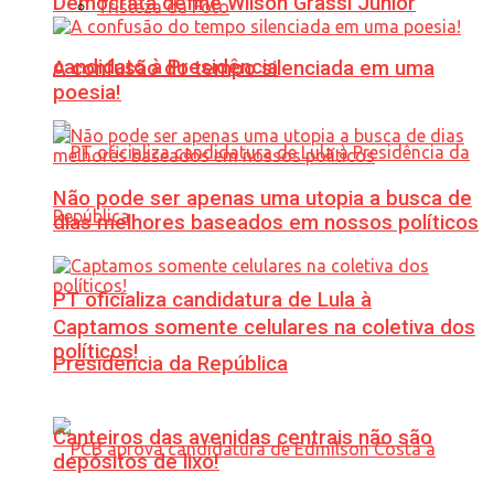
Democrata define Wilson Grassi Júnior
Tristeza da Foto
candidato à Presidência
A confusão do tempo silenciada em uma
poesia!
Não pode ser apenas uma utopia a busca de
dias melhores baseados em nossos políticos
PT oficializa candidatura de Lula à
Captamos somente celulares na coletiva dos
políticos!
Presidência da República
Canteiros das avenidas centrais não são
depósitos de lixo!