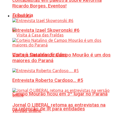
contabilistas em palestra sobre Reforma
Ricardo Borges, Eventos!
Tributária
Entrevista
Entrevista Izael Skowronski #6
Visita à Casa das Fraldas
Cortejo Natalino de Campo Mourão é um dos
maiores do Paraná
Entrevista Roberto Cardoso… #5
Campo Mourão ficou em 3º lugar no Paraná
Jornal O LIBERAL retoma as entrevistas na
na retenção de IR para entidades
versão online