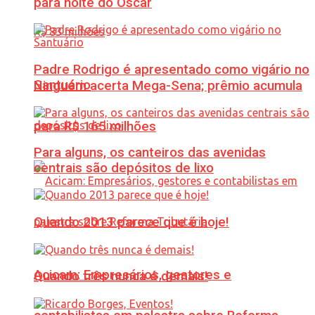
para noite do Oscar
Padre Rodrigo é apresentado como vigário no
Santuário
Ninguém acerta Mega-Sena; prêmio acumula
para R$ 165 milhões
Para alguns, os canteiros das avenidas
centrais são depósitos de lixo
Quando 2013 parece que é hoje!
Acicam: Empresários, gestores e
Quando três nunca é demais!