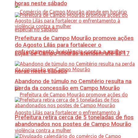
horas neste sábado
Prefeitura de Campo Mourão promove ações
do Agosto Lilás para fortalecer o
enfrentamento à violência contra a mulher
Lojas de Campo Mourão atendem até às 17
horas neste sábado
Abandono de túmulo no Cemitério resulta na
perda da concessão em Campo Mourão
Prefeitura retira cerca de 5 toneladas de fios
abandonados nos postes de Campo Mourão