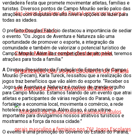
verdadeira festa que promete movimentar atletas, famílias e
turistas. Diversos pontos de Campo Mourão serão palco das
atrações, com disputas de alto nível e opções de lazer para
todas as idades.
O prefeito Douglas Fabrício destacou a importância de sediar
o evento. “Os Jogos de Aventura e Natureza são uma
oportunidade de promover o esporte, a integração da
comunidade e também de valorizar o potencial turístico de
Campo Mourão recebe destaque pela
Campo Mourão. Além das competições de alto nível, teremos
atrações para toda a família.”
A Diretora-Presidente da Fundação de Esportes de Campo
organização dos Jogos Escolares do Paraná
Mourão (Fecam), Karla Tureck, ressaltou que a realização dos
jogos traz benefícios que vão além do esporte. “Receber os
Jogos de Aventura e Natureza é motivo de grande orgulho
em parceria com o Governo do Estado
para Campo Mourão. Estamos falando de um evento que atrai
atletas e participantes de várias regiões do Paraná, o que
fortalece a economia local, movimenta o comércio, a rede
hoteleira e a gastronomia. Além disso, é uma vitrine
importante para divulgarmos nossos atrativos turísticos e
mostrarmos a força da nossa cidade.”
O evento é uma promoção do Governo do Estado do Paraná,