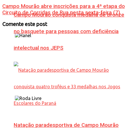
Campo Mourão abre inscrições para a 4ª etapa do
Circuito de Corridas de Rua nesta sexta-feira (7)
Campo Mourão conquista medalha de bronze
Comente este post
no basquete para pessoas com deficiência
intelectual nos JEPS
Natação paradesportiva de Campo Mourão