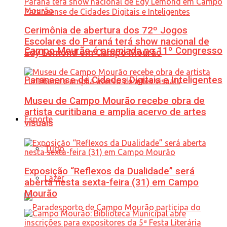
Cerimônia de abertura dos 72º Jogos
Escolares do Paraná terá show nacional de
Campo Mourão é premiada no 11º Congresso
Edy Lemond em Campo Mourão
Paranaense de Cidades Digitais e Inteligentes
Museu de Campo Mourão recebe obra de
artista curitibana e amplia acervo de artes
Esporte
visuais
Tudo
Exposição “Reflexos da Dualidade” será
Lazer
aberta nesta sexta-feira (31) em Campo
Mourão