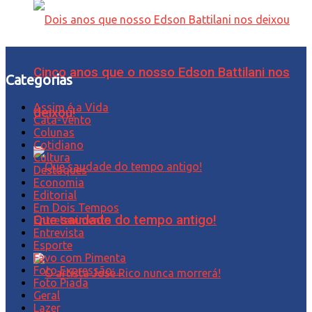
Cinco anos que o nosso Edson Battilani nos
Categorias
Assim é a Vida
deixou!
Cata-Vento
Colunas
Cotidiano
Cultura
Destaques
Economia
Editorial
Em Dois Tempos
Que saudade do tempo antigo!
Entretenimento
Entrevista
Esporte
Favo com Pimenta
Foto Expressão…
Foto Piada
Geral
Lazer