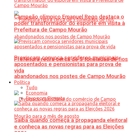
Campeão olímpico Emanuel Rego destaca o
poder transformador do esporte em visita à
Prefeitura de Campo Mourão
Previscam convoca servidores municipais
Prefeitura retira cerca de 5 toneladas de fios
aposentados e pensionistas para prova de
vida
abandonados nos postes de Campo Mourão
Política
Tudo
Economia
Favo com Pimenta
Saiba quando começa a propaganda eleitoral
e conheça as novas regras para as Eleições