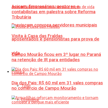
Acicam: Empresários, gestores e
contabilistas em palestra sobre Reforma
Tributária
Previscam convoca servidores municipais
Visita à Casa das Fraldas
aposentados e pensionistas para prova de
vida
Campo Mourão ficou em 3º lugar no Paraná
na retenção de IR para entidades
Política
Dia dos Pais: R$ 60 mil em 31 vales compras
Tudo
no comércio de Campo Mourão
Economia