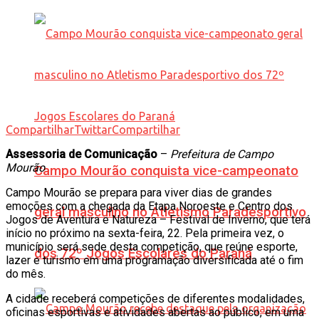
Compartilhar
Twittar
Compartilhar
Assessoria de Comunicação
–
Prefeitura de Campo
Mourão
Campo Mourão conquista vice-campeonato
Campo Mourão se prepara para viver dias de grandes
emoções com a chegada da Etapa Noroeste e Centro dos
geral masculino no Atletismo Paradesportivo
Jogos de Aventura e Natureza – Festival de Inverno, que terá
início no próximo na sexta-feira, 22. Pela primeira vez, o
município será sede desta competição, que reúne esporte,
dos 72º Jogos Escolares do Paraná
lazer e turismo em uma programação diversificada até o fim
do mês.
A cidade receberá competições de diferentes modalidades,
oficinas esportivas e atividades abertas ao público, em uma