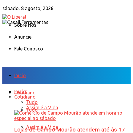
sábado, 8 agosto, 2026
Sobre Nós
Anuncie
Fale Conosco
Início
Início
Cotidiano
Cotidiano
Tudo
Assim é a Vida
Tudo
Assim é a Vida
Lojas de Campo Mourão atendem até às 17