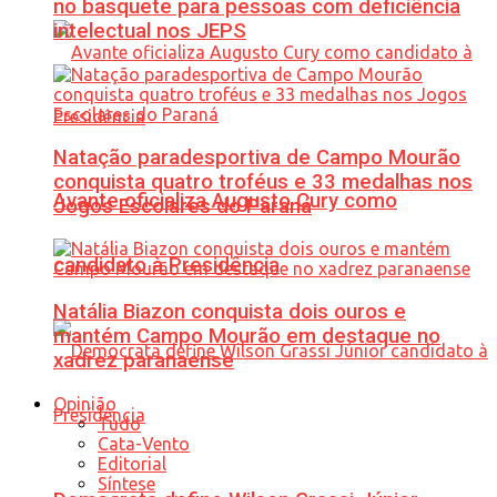
no basquete para pessoas com deficiência
intelectual nos JEPS
Natação paradesportiva de Campo Mourão
conquista quatro troféus e 33 medalhas nos
Avante oficializa Augusto Cury como
Jogos Escolares do Paraná
candidato à Presidência
Natália Biazon conquista dois ouros e
mantém Campo Mourão em destaque no
xadrez paranaense
Opinião
Tudo
Cata-Vento
Editorial
Síntese