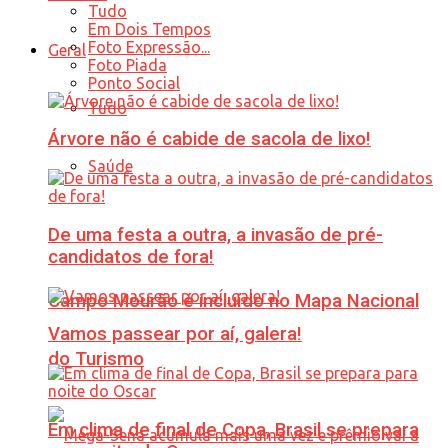
Tudo
Em Dois Tempos
Foto Expressão...
Geral
Foto Piada
Ponto Social
Tudo
Árvore não é cabide de sacola de lixo!
Saúde
De uma festa a outra, a invasão de pré-
candidatos de fora!
Campo Mourão é incluído no Mapa Nacional
Vamos passear por aí, galera!
do Turismo
Em clima de final de Copa, Brasil se prepara