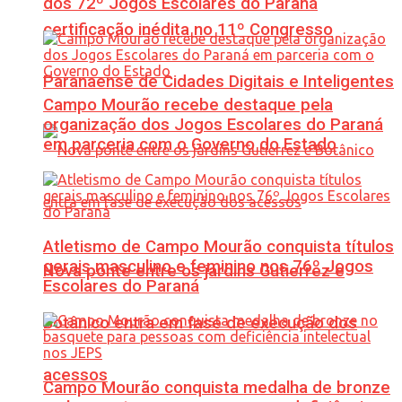
dos 72º Jogos Escolares do Paraná
certificação inédita no 11º Congresso
Paranaense de Cidades Digitais e Inteligentes
Campo Mourão recebe destaque pela
organização dos Jogos Escolares do Paraná
em parceria com o Governo do Estado
Atletismo de Campo Mourão conquista títulos
gerais masculino e feminino nos 76º Jogos
Nova ponte entre os jardins Gutierrez e
Escolares do Paraná
Botânico entra em fase de execução dos
acessos
Campo Mourão conquista medalha de bronze