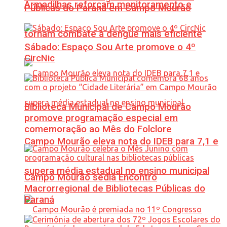
Armadilhas reforçam monitoramento e
Públicas do Paraná em Campo Mourão
tornam combate à dengue mais eficiente
Sábado: Espaço Sou Arte promove o 4º
CircNic
Biblioteca Municipal de Campo Mourão
promove programação especial em
comemoração ao Mês do Folclore
Campo Mourão eleva nota do IDEB para 7,1 e
supera média estadual no ensino municipal
Campo Mourão sedia Encontro
Macrorregional de Bibliotecas Públicas do
Paraná