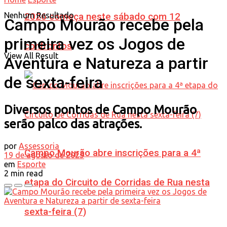
Nenhum Resultado
2026 começa neste sábado com 12
Campo Mourão recebe pela
primeira vez os Jogos de
confrontos
View All Result
Aventura e Natureza a partir
de sexta-feira
Diversos pontos de Campo Mourão
serão palco das atrações.
por
Assessoria
Campo Mourão abre inscrições para a 4ª
19 de agosto de 2025
em
Esporte
2 min read
etapa do Circuito de Corridas de Rua nesta
sexta-feira (7)