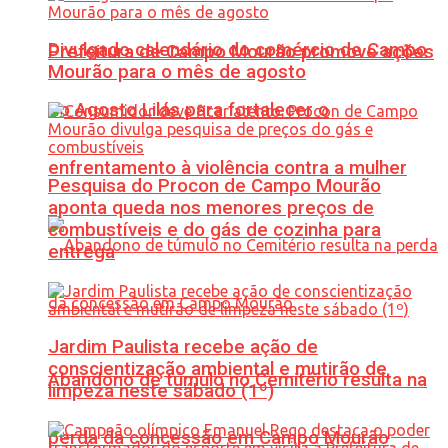
Divulgado calendário do comércio de Campo
Prefeitura de Campo Mourão promove ações
Mourão para o mês de agosto
do Agosto Lilás para fortalecer o
enfrentamento à violência contra a mulher
Pesquisa do Procon de Campo Mourão
aponta queda nos menores preços de
combustíveis e do gás de cozinha para
entrega
Jardim Paulista recebe ação de
conscientização ambiental e mutirão de
Abandono de túmulo no Cemitério resulta na
limpeza neste sábado (1º)
perda da concessão em Campo Mourão