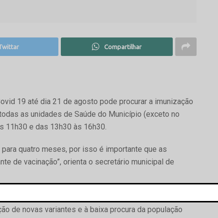
Twittar
Compartilhar
vid 19 até dia 21 de agosto pode procurar a imunização
m todas as unidades de Saúde do Município (exceto no
8 às 11h30 e das 13h30 às 16h30.
u para quatro meses, por isso é importante que as
e de vacinação”, orienta o secretário municipal de
o da dose de reforço de cinco para quatro meses é do
ção de novas variantes e à baixa procura da população