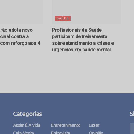
SAÚDE
ão adota novo
Profissionais da Saúde
inal contra a
participam de treinamento
e com reforço aos 4
sobre atendimento a crises e
urgências em saúde mental
Categorias
S
Assim É A Vida
Entretenimento
Lazer
Cata-Vento
Entrevista
Opinião