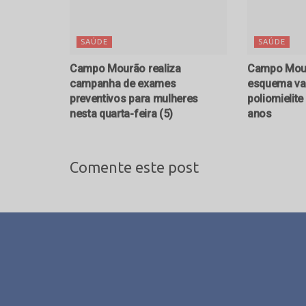
SAÚDE
SAÚDE
Campo Mourão realiza
Campo Mour
campanha de exames
esquema vac
preventivos para mulheres
poliomielit
nesta quarta-feira (5)
anos
Comente este post