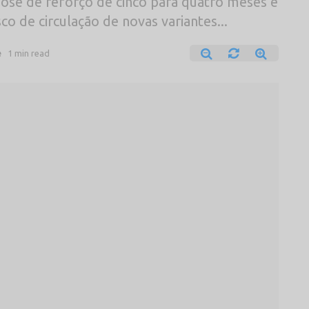
 dose de reforço de cinco para quatro meses é
co de circulação de novas variantes...
e
1 min read