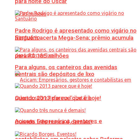
para noite do Oscar
Padre Rodrigo é apresentado como vigário no
Santuário
Ninguém acerta Mega-Sena; prêmio acumula
para R$ 165 milhões
Para alguns, os canteiros das avenidas
centrais são depósitos de lixo
Quando 2013 parece que é hoje!
Acicam: Empresários, gestores e
Quando três nunca é demais!