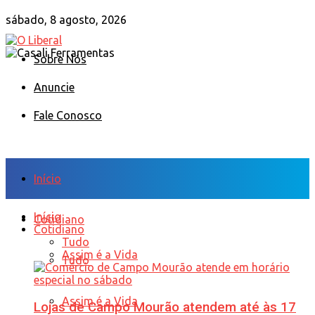
sábado, 8 agosto, 2026
Sobre Nós
Anuncie
Fale Conosco
Início
Início
Cotidiano
Cotidiano
Tudo
Assim é a Vida
Tudo
Assim é a Vida
Lojas de Campo Mourão atendem até às 17