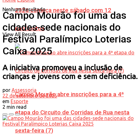
Nenhum Resultado
2026 começa neste sábado com 12
Campo Mourão foi uma das
cidades-sede nacionais do
confrontos
View All Result
Festival Paralímpico Loterias
Caixa 2025
A iniciativa promoveu a inclusão de
crianças e jovens com e sem deficiência.
por
Assessoria
Campo Mourão abre inscrições para a 4ª
22 de setembro de 2025
em
Esporte
2 min read
etapa do Circuito de Corridas de Rua nesta
sexta-feira (7)