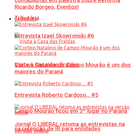
contabilistas em palestra sobre Reforma
Ricardo Borges, Eventos!
Tributária
Entrevista
Entrevista Izael Skowronski #6
Visita à Casa das Fraldas
Cortejo Natalino de Campo Mourão é um dos
maiores do Paraná
Entrevista Roberto Cardoso… #5
Campo Mourão ficou em 3º lugar no Paraná
Jornal O LIBERAL retoma as entrevistas na
na retenção de IR para entidades
versão online