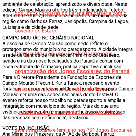
ambiente de celebração, aprendizado e diversidade. Nesta
edição, Campo Mourão ofertou três modalidades: Futebol,
Atletismo e Golf 7, reunindo participantes de municípios da
região como Barbosa Ferraz, Janiópolis, Campina da Lagoa,
Luiziana e da cidade-sede.
CAMPO MOURÃO NO CENÁRIO NACIONAL
A escolha de Campo Mourão como sede reflete o
protagonismo do município no paradesporto. A cidade integra
Campo Mourão recebe destaque pela
a rede de Centros de Referência Paralímpico Brasileiro,
sendo uma das nove localidades do Paraná a contar com
essa estrutura de formação, prática esportiva e inclusão.
organização dos Jogos Escolares do Paraná
Para a Diretora-Presidente da Fundação de Esportes de
Campo Mourão (Fecam), Karla Tureck, receber o evento
em parceria com o Governo do Estado
fortalece a representatividade local. “É uma honra para Campo
Mourão ser uma das sedes nacionais deste festival. O
evento reforça nosso trabalho no paradesporto e amplia a
integração com municípios da região. Mais do que uma
vivência esportiva, é um espaço de inclusão e valorização
das pessoas com deficiência”, destacou.
VOZES DA INCLUSÃO
Ana Maria dos Prazeres, da APAE de Barbosa Ferraz,