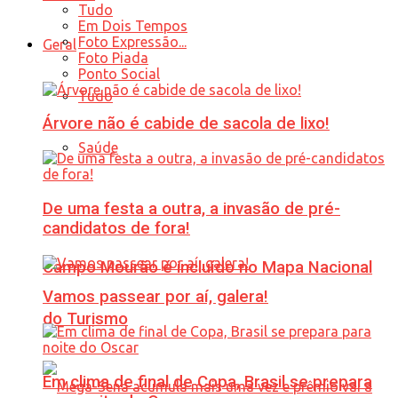
Tudo
Em Dois Tempos
Foto Expressão...
Geral
Foto Piada
Ponto Social
Tudo
Árvore não é cabide de sacola de lixo!
Saúde
De uma festa a outra, a invasão de pré-
candidatos de fora!
Campo Mourão é incluído no Mapa Nacional
Vamos passear por aí, galera!
do Turismo
Em clima de final de Copa, Brasil se prepara