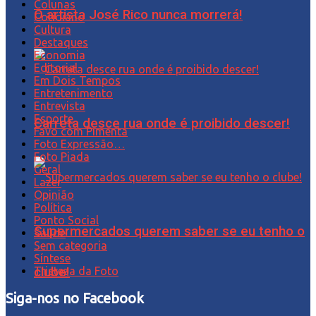
Colunas
O artista José Rico nunca morrerá!
Cotidiano
Cultura
Destaques
Economia
Editorial
Em Dois Tempos
Entretenimento
Entrevista
Esporte
Carreta desce rua onde é proibido descer!
Favo com Pimenta
Foto Expressão…
Foto Piada
Geral
Lazer
Opinião
Política
Ponto Social
Supermercados querem saber se eu tenho o
Saúde
Sem categoria
Síntese
clube!
Tristeza da Foto
Siga-nos no Facebook