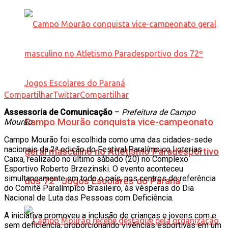
Compartilhar
Twittar
Compartilhar
Assessoria de Comunicação
–
Prefeitura de Campo
Campo Mourão conquista vice-campeonato
Mourão
Campo Mourão foi escolhida como uma das cidades-sede
nacionais da 2ª edição do Festival Paralímpico Loterias
geral masculino no Atletismo Paradesportivo
Caixa, realizado no último sábado (20) no Complexo
Esportivo Roberto Brzezinski. O evento aconteceu
simultaneamente em todo o país, nos centros de referência
dos 72º Jogos Escolares do Paraná
do Comitê Paralímpico Brasileiro, às vésperas do Dia
Nacional de Luta das Pessoas com Deficiência.
A iniciativa promoveu a inclusão de crianças e jovens com e
sem deficiência, proporcionando vivências esportivas em um