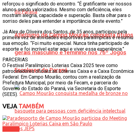
reforçou o significado do encontro. “É gratificante ver nossos
alunos sendo valorizados. Mesmo com deficiência, eles
mostram alegria, capacidade e superação. Basta olhar para o
sorriso deles para entender a importância deste evento.”
Já Alex de Oliveira dos Santos, de 35 anos, participou pela
Atletismo de Campo Mourão conquista títulos
primeira vez de atividades esportivas paralímpicas e resumiu
sua emoção. “Foi muito especial. Nunca tinha participado de
esporte e foi incrível estar aqui e viver essa experiência.”
gerais masculino e feminino nos 76º Jogos
PARCERIAS
O Festival Paralímpico Loterias Caixa 2025 teve como
Escolares do Paraná
patrocinadores oficiais as Loterias Caixa e a Caixa Econômica
Federal. Em Campo Mourão, contou com a realização da
Prefeitura Municipal, por meio da Fecam, e parceria do
Governo do Estado do Paraná, via Secretaria do Esporte
(SEES).
VEJA
TAMBÉM
Esporte