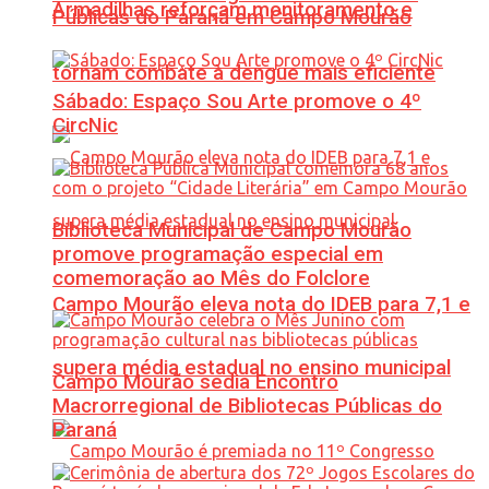
Armadilhas reforçam monitoramento e
Públicas do Paraná em Campo Mourão
tornam combate à dengue mais eficiente
Sábado: Espaço Sou Arte promove o 4º
CircNic
Biblioteca Municipal de Campo Mourão
promove programação especial em
comemoração ao Mês do Folclore
Campo Mourão eleva nota do IDEB para 7,1 e
supera média estadual no ensino municipal
Campo Mourão sedia Encontro
Macrorregional de Bibliotecas Públicas do
Paraná