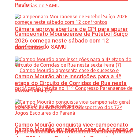
Paulo
Câmara aprova abertura de CPI para apurar
Campeonato Mourãoense de Futebol Suíço
2026 começa neste sábado com 12
denúncias do SAMU
confrontos
Campo Mourão abre inscrições para a 4ª
etapa do Circuito de Corridas de Rua nesta
sexta-feira (7)
Campo Mourão conquista vice-campeonato
Campo Mourão apresenta case de sucesso e
geral masculino no Atletismo Paradesportivo