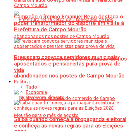
Campeão olímpico Emanuel Rego destaca o
poder transformador do esporte em visita à
Prefeitura de Campo Mourão
Previscam convoca servidores municipais
Prefeitura retira cerca de 5 toneladas de fios
aposentados e pensionistas para prova de
vida
abandonados nos postes de Campo Mourão
Política
Tudo
Economia
Favo com Pimenta
Saiba quando começa a propaganda eleitoral
e conheça as novas regras para as Eleições