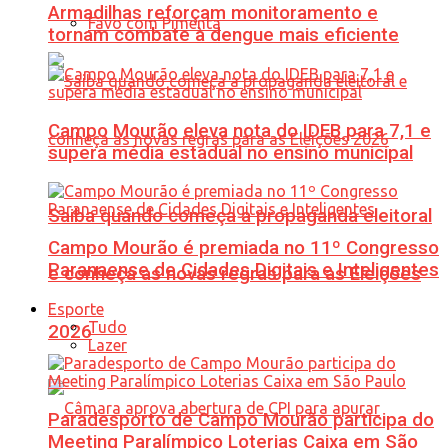
Armadilhas reforçam monitoramento e
Favo com Pimenta
tornam combate à dengue mais eficiente
Campo Mourão eleva nota do IDEB para 7,1 e
supera média estadual no ensino municipal
Saiba quando começa a propaganda eleitoral
Campo Mourão é premiada no 11º Congresso
Paranaense de Cidades Digitais e Inteligentes
e conheça as novas regras para as Eleições
Esporte
Tudo
2026
Lazer
Paradesporto de Campo Mourão participa do
Meeting Paralímpico Loterias Caixa em São