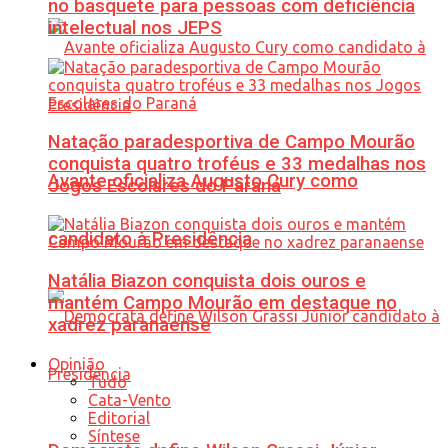
no basquete para pessoas com deficiência
intelectual nos JEPS
Natação paradesportiva de Campo Mourão
conquista quatro troféus e 33 medalhas nos
Avante oficializa Augusto Cury como
Jogos Escolares do Paraná
candidato à Presidência
Natália Biazon conquista dois ouros e
mantém Campo Mourão em destaque no
xadrez paranaense
Opinião
Tudo
Cata-Vento
Editorial
Síntese