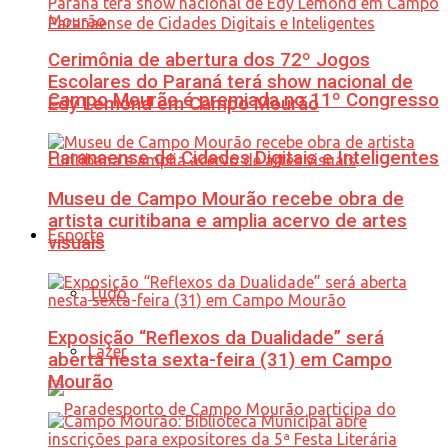
Cerimônia de abertura dos 72º Jogos
Escolares do Paraná terá show nacional de
Campo Mourão é premiada no 11º Congresso
Edy Lemond em Campo Mourão
Paranaense de Cidades Digitais e Inteligentes
Museu de Campo Mourão recebe obra de
artista curitibana e amplia acervo de artes
Esporte
visuais
Tudo
Exposição “Reflexos da Dualidade” será
Lazer
aberta nesta sexta-feira (31) em Campo
Mourão