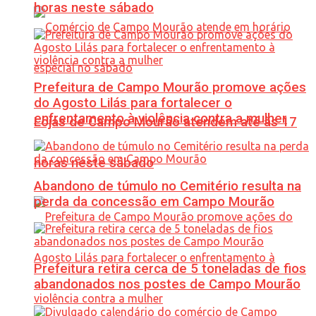
horas neste sábado
Prefeitura de Campo Mourão promove ações
do Agosto Lilás para fortalecer o
enfrentamento à violência contra a mulher
Lojas de Campo Mourão atendem até às 17
horas neste sábado
Abandono de túmulo no Cemitério resulta na
perda da concessão em Campo Mourão
Prefeitura retira cerca de 5 toneladas de fios
abandonados nos postes de Campo Mourão