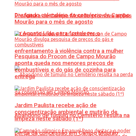
Divulgado calendário do comércio de Campo
Prefeitura de Campo Mourão promove ações
Mourão para o mês de agosto
do Agosto Lilás para fortalecer o
enfrentamento à violência contra a mulher
Pesquisa do Procon de Campo Mourão
aponta queda nos menores preços de
combustíveis e do gás de cozinha para
entrega
Jardim Paulista recebe ação de
conscientização ambiental e mutirão de
Abandono de túmulo no Cemitério resulta na
limpeza neste sábado (1º)
perda da concessão em Campo Mourão