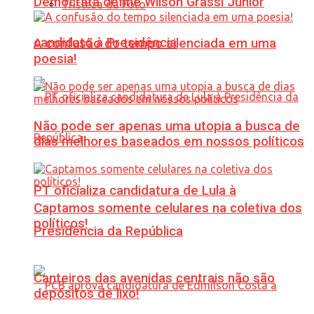
Democrata define Wilson Grassi Júnior
Tristeza da Foto
candidato à Presidência
A confusão do tempo silenciada em uma
poesia!
Não pode ser apenas uma utopia a busca de
dias melhores baseados em nossos políticos
PT oficializa candidatura de Lula à
Captamos somente celulares na coletiva dos
políticos!
Presidência da República
Canteiros das avenidas centrais não são
depósitos de lixo!