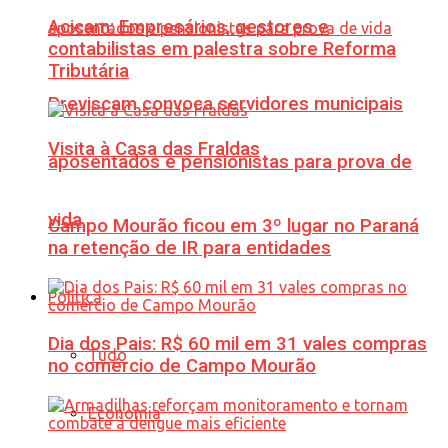
Acicam: Empresários, gestores e
contabilistas em palestra sobre Reforma
Tributária
Previscam convoca servidores municipais
Visita à Casa das Fraldas
aposentados e pensionistas para prova de
vida
Campo Mourão ficou em 3º lugar no Paraná
na retenção de IR para entidades
Política
Dia dos Pais: R$ 60 mil em 31 vales compras
Tudo
no comércio de Campo Mourão
Economia