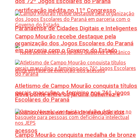
dos 72º Jogos Escolares do Paraná
certificação inédita no 11º Congresso
Paranaense de Cidades Digitais e Inteligentes
Campo Mourão recebe destaque pela
organização dos Jogos Escolares do Paraná
em parceria com o Governo do Estado
Atletismo de Campo Mourão conquista títulos
gerais masculino e feminino nos 76º Jogos
Nova ponte entre os jardins Gutierrez e
Escolares do Paraná
Botânico entra em fase de execução dos
acessos
Campo Mourão conquista medalha de bronze