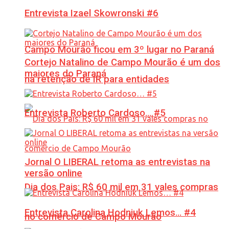
Entrevista Izael Skowronski #6
Campo Mourão ficou em 3º lugar no Paraná
Cortejo Natalino de Campo Mourão é um dos
maiores do Paraná
na retenção de IR para entidades
Entrevista Roberto Cardoso… #5
Jornal O LIBERAL retoma as entrevistas na
versão online
Dia dos Pais: R$ 60 mil em 31 vales compras
Entrevista Carolina Hodniuk Lemos… #4
no comércio de Campo Mourão