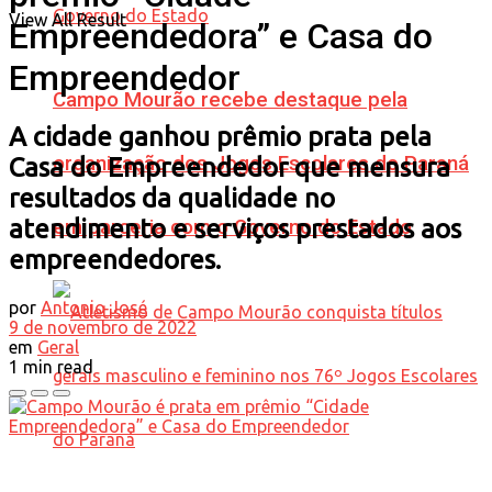
View All Result
Empreendedora” e Casa do
Empreendedor
Campo Mourão recebe destaque pela
A cidade ganhou prêmio prata pela
organização dos Jogos Escolares do Paraná
Casa do Empreendedor que mensura
resultados da qualidade no
atendimento e serviços prestados aos
em parceria com o Governo do Estado
empreendedores.
por
Antonio José
9 de novembro de 2022
em
Geral
1 min read