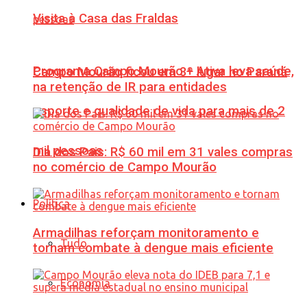
Visita à Casa das Fraldas
Programa Campo Mourão + Ativa leva saúde,
Campo Mourão ficou em 3º lugar no Paraná
na retenção de IR para entidades
esporte e qualidade de vida para mais de 2
mil pessoas
Dia dos Pais: R$ 60 mil em 31 vales compras
no comércio de Campo Mourão
Política
Armadilhas reforçam monitoramento e
Tudo
tornam combate à dengue mais eficiente
Economia