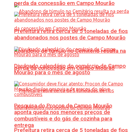
perda da concessão em Campo Mourão
Prefeitura retira cerca de 5 toneladas de fios
abandonados nos postes de Campo Mourão
Abandono de túmulo no Cemitério resulta na
Divulgado calendário do comércio de Campo
perda da concessão em Campo Mourão
Mourão para o mês de agosto
Pesquisa do Procon de Campo Mourão
aponta queda nos menores preços de
combustíveis e do gás de cozinha para
entrega
Prefeitura retira cerca de 5 toneladas de fios