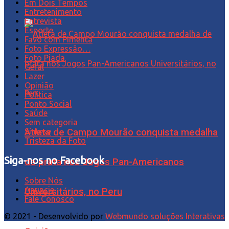
Em Dois Tempos
Entretenimento
Entrevista
Esporte
Favo com Pimenta
Foto Expressão…
Foto Piada
Geral
Lazer
Opinião
Política
Ponto Social
Saúde
Sem categoria
Síntese
Atleta de Campo Mourão conquista medalha
Tristeza da Foto
Siga-nos no Facebook
de prata nos Jogos Pan-Americanos
Sobre Nós
Anuncie
Universitários, no Peru
Fale Conosco
© 2021 - Desenvolvido por
Webmundo soluções Interativas