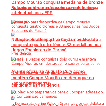
Campo Mourão conquista medalha de bronze
no basquete para pessoas com deficiência
Botânico entra em fase de execução dos
intelectual nos JEPS
acessos
Natação paradesportiva de Campo Mourão
conquista quatro troféus e 33 medalhas nos
Jogos Escolares do Paraná
Avante oficializa Augusto Cury como
Natália Biazon conquista dois ouros e
mantém Campo Mourão em destaque no
xadrez paranaense
candidato à Presidência
Bolão: Nos preparativos para o Jocopar,