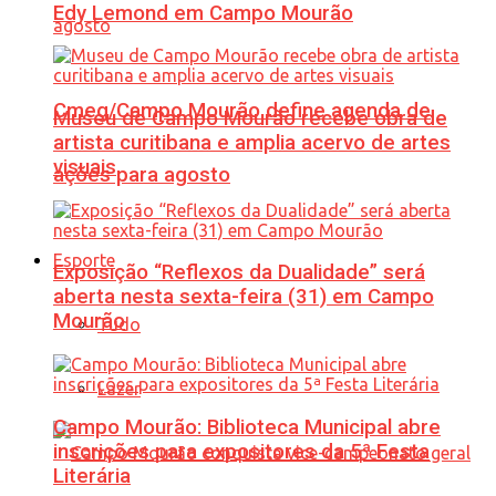
Edy Lemond em Campo Mourão
Cmeg/Campo Mourão define agenda de
Museu de Campo Mourão recebe obra de
artista curitibana e amplia acervo de artes
visuais
ações para agosto
Esporte
Exposição “Reflexos da Dualidade” será
aberta nesta sexta-feira (31) em Campo
Mourão
Tudo
Lazer
Campo Mourão: Biblioteca Municipal abre
inscrições para expositores da 5ª Festa
Literária