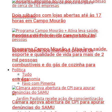
Dois sábados com lojas abertas até às 17
horas em Campo Mourão
Pesquisa do Procon de Campo Mourão
Programa Campo Mourão + Ativa leva saúde,
aponta queda nos menores preços de
esporte e qualidade de vida para mais de 2
mil pessoas
combustíveis e do gás de cozinha para
Política
Tudo
Economia
entrega
Favo com Pimenta
Câmara aprova abertura de CPI para apurar
denúncias do SAMU