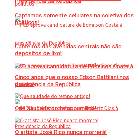
Presidência da República
Captamos somente celulares na coletiva dos
políticos!
Canteiros das avenidas centrais não são
depósitos de lixo!
PCB aprova candidatura de Edmilson Costa à
Cinco anos que o nosso Edson Battilani nos
deixou!
presidência da República
Que saudade do tempo antigo!
O artista José Rico nunca morrerá!