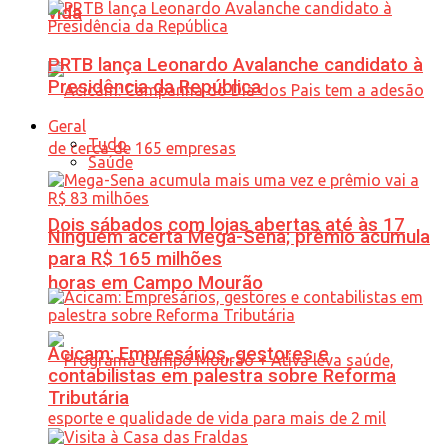
vida
PRTB lança Leonardo Avalanche candidato à
Presidência da República
Geral
Tudo
Saúde
Dois sábados com lojas abertas até às 17
Ninguém acerta Mega-Sena; prêmio acumula
para R$ 165 milhões
horas em Campo Mourão
Acicam: Empresários, gestores e
contabilistas em palestra sobre Reforma
Tributária