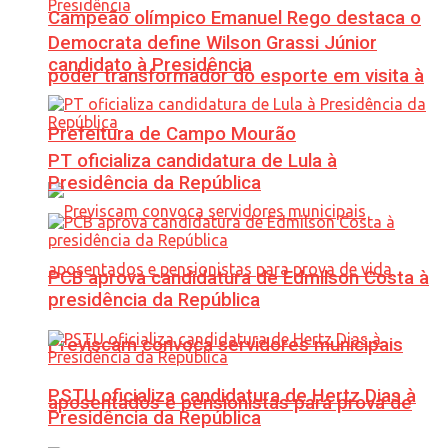
Campeão olímpico Emanuel Rego destaca o
Democrata define Wilson Grassi Júnior
candidato à Presidência
poder transformador do esporte em visita à
Prefeitura de Campo Mourão
PT oficializa candidatura de Lula à
Presidência da República
PCB aprova candidatura de Edmilson Costa à
presidência da República
Previscam convoca servidores municipais
PSTU oficializa candidatura de Hertz Dias à
aposentados e pensionistas para prova de
Presidência da República