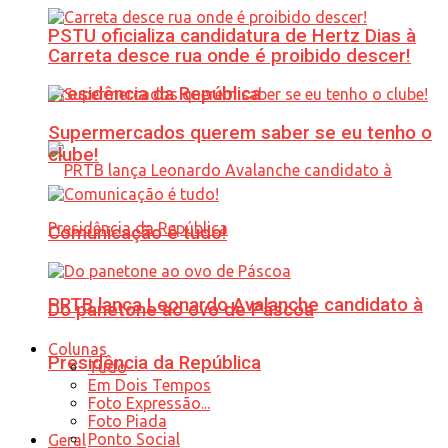
PSTU oficializa candidatura de Hertz Dias à
Carreta desce rua onde é proibido descer!
Presidência da República
Supermercados querem saber se eu tenho o
clube!
Comunicação é tudo!
PRTB lança Leonardo Avalanche candidato à
Do panetone ao ovo de Páscoa
Colunas
Presidência da República
Tudo
Em Dois Tempos
Foto Expressão...
Foto Piada
Ponto Social
Geral