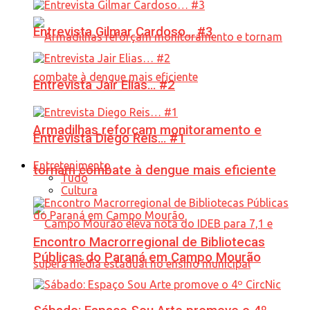
Entrevista Gilmar Cardoso… #3
Entrevista Jair Elias… #2
Armadilhas reforçam monitoramento e
Entrevista Diego Reis… #1
Entretenimento
tornam combate à dengue mais eficiente
Tudo
Cultura
Encontro Macrorregional de Bibliotecas
Públicas do Paraná em Campo Mourão