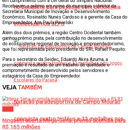
em cumprimento com a Lei Geral do Simples Nacional.
Receberam o prêmio em nome do município o diretor da
no basquete para pessoas com deficiência
Secretaria Municipal de Inovação e Desenvolvimento
Econômico, Rosinaldo Nunes Cardoso e a gerente da Casa do
Empreendedor, Ana Paula Pavelski.
intelectual nos JEPS
Além dos dois prêmios, a região Centro Ocidental também
ganhou prêmio prata, pela contribuição no desenvolvimento
do ecossistema regional de Inovação e empreendedorismo,
que foi representada pelo presidente do SRI, Rafael Pequito.
Para o secretário da Seidec, Eduardo Akira Azuma, a
premiação é resultado de um trabalho de qualidade e
comprometimento desenvolvido pelos servidores e
estagiários da Casa do Empreendedor.
VEJA
TAMBÉM
Natação paradesportiva de Campo Mourão
Geral
conquista quatro troféus e 33 medalhas nos
Ninguém acerta Mega-Sena; prêmio acumula para
R$ 165 milhões