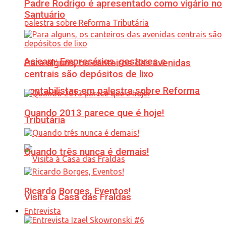
Padre Rodrigo é apresentado como vigário no
Santuário
Acicam: Empresários, gestores e
Para alguns, os canteiros das avenidas
centrais são depósitos de lixo
contabilistas em palestra sobre Reforma
Quando 2013 parece que é hoje!
Tributária
Quando três nunca é demais!
Ricardo Borges, Eventos!
Visita à Casa das Fraldas
Entrevista