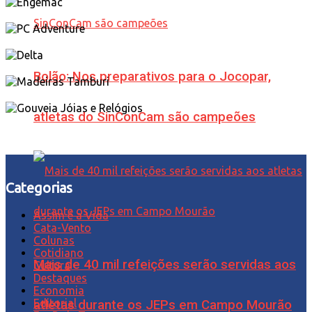
Bolão: Nos preparativos para o Jocopar,
atletas do SinConCam são campeões
Categorias
Assim é a Vida
Cata-Vento
Colunas
Cotidiano
Mais de 40 mil refeições serão servidas aos
Cultura
Destaques
Economia
Editorial
atletas durante os JEPs em Campo Mourão