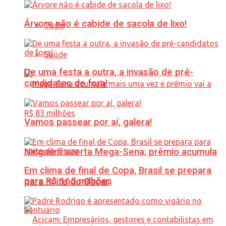
Árvore não é cabide de sacola de lixo!
Tudo
Saúde
De uma festa a outra, a invasão de pré-
candidatos de fora!
Vamos passear por aí, galera!
Ninguém acerta Mega-Sena; prêmio acumula
Em clima de final de Copa, Brasil se prepara
para R$ 165 milhões
para noite do Oscar