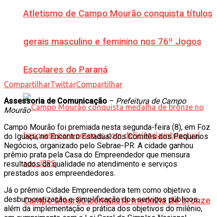
Atletismo de Campo Mourão conquista títulos
gerais masculino e feminino nos 76º Jogos
Escolares do Paraná
Compartilhar
Twittar
Compartilhar
Assessoria de Comunicação
–
Prefeitura de Campo
Mourão
Campo Mourão foi premiada nesta segunda-feira (8), em Foz
do Iguaçu, no Encontro Estadual dos Comitês dos Pequenos
Negócios, organizado pelo Sebrae-PR. A cidade ganhou
prêmio prata pela Casa do Empreendedor que mensura
resultados da qualidade no atendimento e serviços
prestados aos empreendedores.
Já o prêmio Cidade Empreendedora tem como objetivo a
desburocratização e simplificação dos serviços públicos,
Campo Mourão conquista medalha de bronze
além da implementação e prática dos objetivos do milênio,