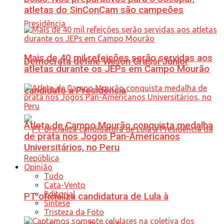
atletas do SinConCam são campeões
Mais de 40 mil refeições serão servidas aos
Democrata define Wilson Grassi Júnior
atletas durante os JEPs em Campo Mourão
candidato à Presidência
Atleta de Campo Mourão conquista medalha
de prata nos Jogos Pan-Americanos
Universitários, no Peru
Opinião
Tudo
Cata-Vento
Editorial
PT oficializa candidatura de Lula à
Síntese
Tristeza da Foto