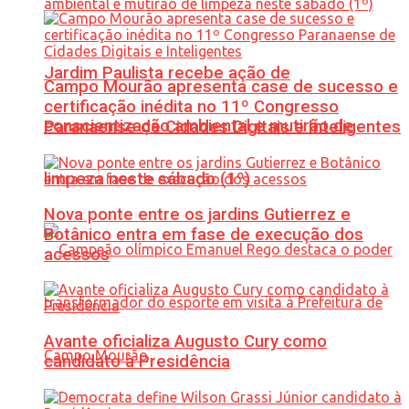
Jardim Paulista recebe ação de
Campo Mourão apresenta case de sucesso e
certificação inédita no 11º Congresso
conscientização ambiental e mutirão de
Paranaense de Cidades Digitais e Inteligentes
limpeza neste sábado (1º)
Nova ponte entre os jardins Gutierrez e
Botânico entra em fase de execução dos
acessos
Avante oficializa Augusto Cury como
candidato à Presidência