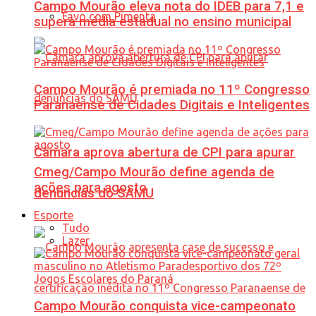
Campo Mourão eleva nota do IDEB para 7,1 e
Favo com Pimenta
supera média estadual no ensino municipal
Campo Mourão é premiada no 11º Congresso
Paranaense de Cidades Digitais e Inteligentes
Câmara aprova abertura de CPI para apurar
Cmeg/Campo Mourão define agenda de
ações para agosto
denúncias do SAMU
Esporte
Tudo
Lazer
Campo Mourão conquista vice-campeonato