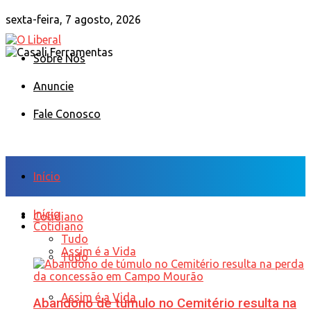
sexta-feira, 7 agosto, 2026
Sobre Nós
Anuncie
Fale Conosco
Início
Início
Cotidiano
Cotidiano
Tudo
Assim é a Vida
Tudo
Assim é a Vida
Abandono de túmulo no Cemitério resulta na