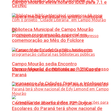
Sábado: Espaço Sou Arte promove o 4º
Campo Mourão eleva nota do IDEB para 7,1 e
CircNic
supera média estadual no ensino municipal
Biblioteca Municipal de Campo Mourão
promove programação especial em
comemoração ao Mês do Folclore
Campo Mourão sedia Encontro
Campo Mourão é premiada no 11º Congresso
Macrorregional de Bibliotecas Públicas do
Paraná
Paranaense de Cidades Digitais e Inteligentes
Cerimônia de abertura dos 72º Jogos
Escolares do Paraná terá show nacional de