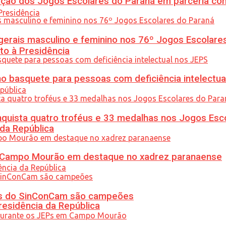
ção dos Jogos Escolares do Paraná em parceria co
gerais masculino e feminino nos 76º Jogos Escolare
to à Presidência
 basquete para pessoas com deficiência intelectua
uista quatro troféus e 33 medalhas nos Jogos Esc
 da República
ém Campo Mourão em destaque no xadrez paranaense
etas do SinConCam são campeões
residência da República