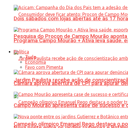
Dois sábados com lojas abertas até às 17 h
Pesquisa do Procon de Campo Mourão aponta 
Programa Campo Mourão + Ativa leva saúde, es
Política
Tudo
Economia
Favo com Pimenta
Jardim Paulista recebe ação de conscientizaç
Câmara aprova abertura de CPI para apurar d
Campo Mourão apresenta case de sucesso e cer
Campeão olímpico Emanuel Rego destaca o pod
Nova ponte entre os jardins Gutierrez e Botâ