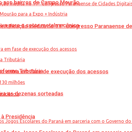
to aos bairros de Campo Mourão
siva para o setor metalmecânico
tificação inédita no 11º Congresso Paranaense de C
eforma Tributária
nico entra em fase de execução dos acessos
ira as dezenas sorteadas
 à Presidência