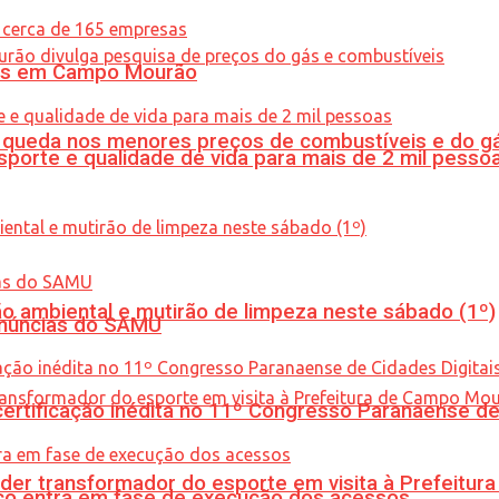
oras em Campo Mourão
queda nos menores preços de combustíveis e do gá
porte e qualidade de vida para mais de 2 mil pesso
ão ambiental e mutirão de limpeza neste sábado (1º)
enúncias do SAMU
tificação inédita no 11º Congresso Paranaense de C
er transformador do esporte em visita à Prefeitu
nico entra em fase de execução dos acessos