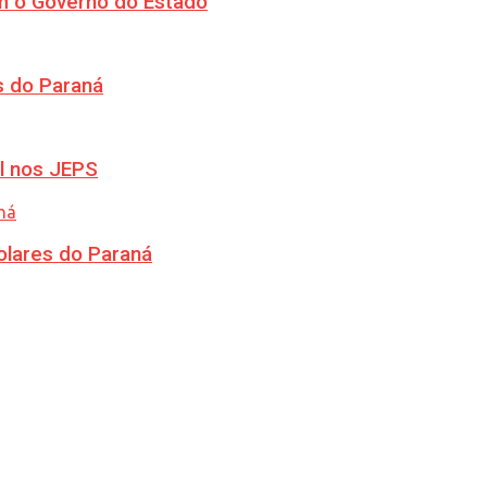
m o Governo do Estado
s do Paraná
l nos JEPS
olares do Paraná