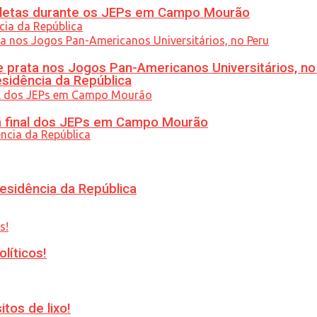
atletas durante os JEPs em Campo Mourão
 prata nos Jogos Pan-Americanos Universitários, no
esidência da República
am final dos JEPs em Campo Mourão
esidência da República
líticos!
tos de lixo!