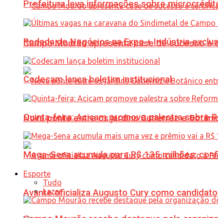
Prefeitura leva informações sobre microcrédi
Rodada de Negócios na Expo + Indústria exclu
Campo Mourão apresenta case de sucesso e cer
Codecam lança boletim institucional
Quinta-feira: Acicam promove palestra sobre R
Nova ponte entre os jardins Gutierrez e Botâ
Mega-Sena acumula para R$ 135 milhões; conf
Esporte
Tudo
Lazer
Avante oficializa Augusto Cury como candidato