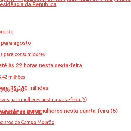
esidência da República
para agosto
té às 22 horas nesta sexta-feira
ara R$ 150 milhões
ventivos para mulheres nesta quarta-feira (5)
enúncias do SAMU