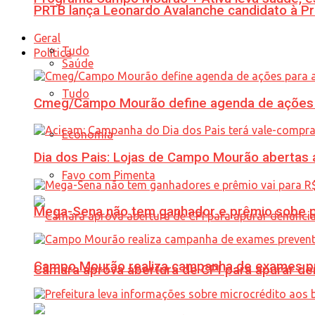
PRTB lança Leonardo Avalanche candidato à Pr
Geral
Tudo
Política
Saúde
Tudo
Cmeg/Campo Mourão define agenda de ações 
Economia
Dia dos Pais: Lojas de Campo Mourão abertas a
Favo com Pimenta
Mega-Sena não tem ganhador e prêmio sobe p
Campo Mourão realiza campanha de exames pre
Câmara aprova abertura de CPI para apurar d