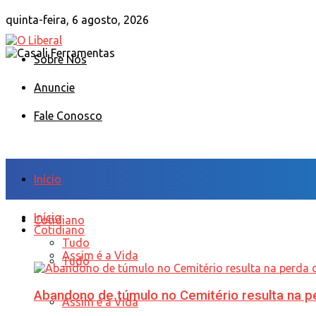
quinta-feira, 6 agosto, 2026
Sobre Nós
Anuncie
Fale Conosco
Início
Início
Cotidiano
Cotidiano
Tudo
Assim é a Vida
Tudo
Abandono de túmulo no Cemitério resulta na
Assim é a Vida