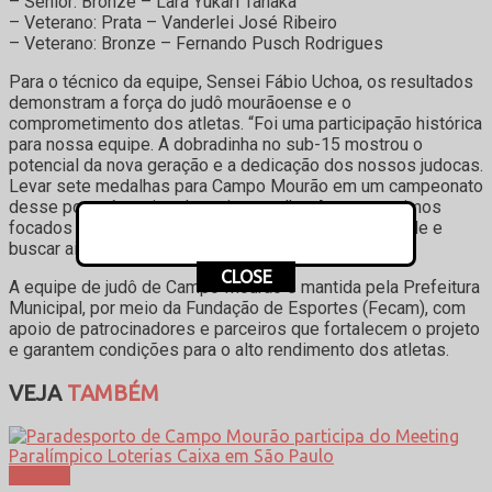
– Sênior: Bronze – Lara Yukari Tanaka
– Veterano: Prata – Vanderlei José Ribeiro
– Veterano: Bronze – Fernando Pusch Rodrigues
Para o técnico da equipe, Sensei Fábio Uchoa, os resultados
demonstram a força do judô mourãoense e o
comprometimento dos atletas. “Foi uma participação histórica
para nossa equipe. A dobradinha no sub-15 mostrou o
potencial da nova geração e a dedicação dos nossos judocas.
Levar sete medalhas para Campo Mourão em um campeonato
desse porte é motivo de muito orgulho. Agora seguimos
focados no Meeting, onde vamos representar a cidade e
buscar ainda mais conquistas.
CLOSE
A equipe de judô de Campo Mourão é mantida pela Prefeitura
Municipal, por meio da Fundação de Esportes (Fecam), com
apoio de patrocinadores e parceiros que fortalecem o projeto
e garantem condições para o alto rendimento dos atletas.
VEJA
TAMBÉM
Esporte