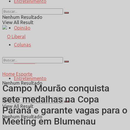
Entretenimento
Esporte
Nenhum Resultado
View All Result
Opinião
Colunas
Entrevista
Home
Esporte
Entretenimento
Nenhum Resultado
Campo Mourão conquista
sete medalhas na Copa
View All Result
Paraná e garante vagas para o
Nenhum Resultado
Meeting em Blumenau