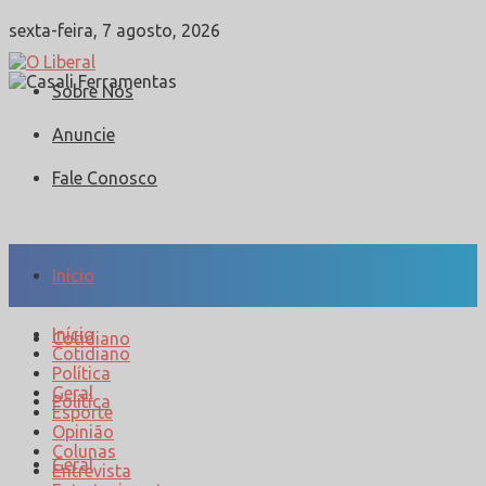
sexta-feira, 7 agosto, 2026
Sobre Nós
Anuncie
Fale Conosco
Início
Início
Cotidiano
Cotidiano
Política
Geral
Política
Esporte
Opinião
Colunas
Geral
Entrevista