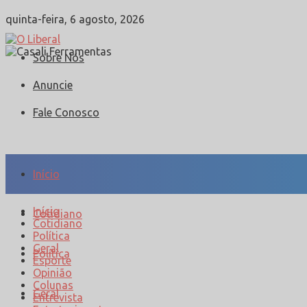
quinta-feira, 6 agosto, 2026
Sobre Nós
Anuncie
Fale Conosco
Início
Início
Cotidiano
Cotidiano
Política
Geral
Política
Esporte
Opinião
Colunas
Geral
Entrevista