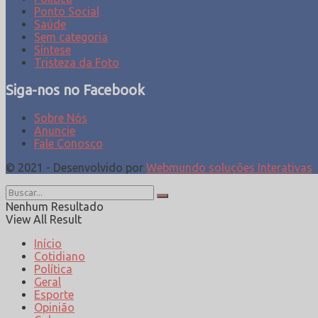
Ponto Social
Saúde
Sem categoria
Síntese
Tristeza da Foto
Siga-nos no Facebook
Sobre Nós
Anuncie
Fale Conosco
© 2021 - Desenvolvido por
Webmundo soluções Interativas
Nenhum Resultado
View All Result
Início
Cotidiano
Política
Geral
Esporte
Opinião