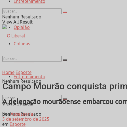
Entretenimento
Esporte
Nenhum Resultado
View All Result
Opinião
Colunas
Entrevista
Home
Esporte
Entretenimento
Nenhum Resultado
Campo Mourão conquista prime
A delegação mourãoense embarcou com 1
View All Result
por
Assessoria
Nenhum Resultado
5 de setembro de 2025
em
Esporte