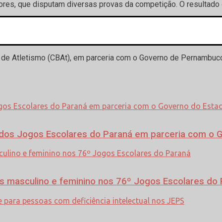
res, que disputam diversas provas da competição. O resultado d
ourão, por meio da Fundação de Esportes (Fecam), em parceria
RCAM) e com apoio de empresas locais via projetos de incent
ra de Atletismo (CBAt), em parceria com o Governo de Pernamb
os Jogos Escolares do Paraná em parceria com o 
is masculino e feminino nos 76º Jogos Escolares do