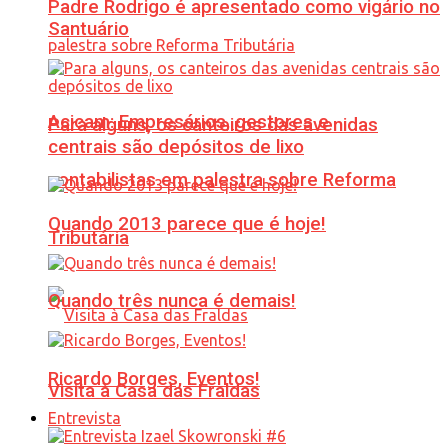
Padre Rodrigo é apresentado como vigário no
Santuário
Acicam: Empresários, gestores e
Para alguns, os canteiros das avenidas
centrais são depósitos de lixo
contabilistas em palestra sobre Reforma
Quando 2013 parece que é hoje!
Tributária
Quando três nunca é demais!
Ricardo Borges, Eventos!
Visita à Casa das Fraldas
Entrevista