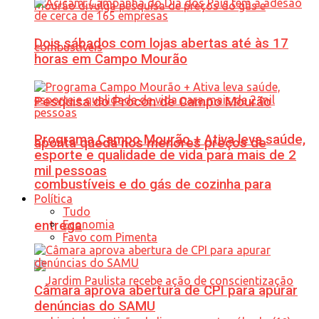
Dois sábados com lojas abertas até às 17
horas em Campo Mourão
Pesquisa do Procon de Campo Mourão
Programa Campo Mourão + Ativa leva saúde,
aponta queda nos menores preços de
esporte e qualidade de vida para mais de 2
mil pessoas
combustíveis e do gás de cozinha para
Política
Tudo
Economia
entrega
Favo com Pimenta
Câmara aprova abertura de CPI para apurar
denúncias do SAMU