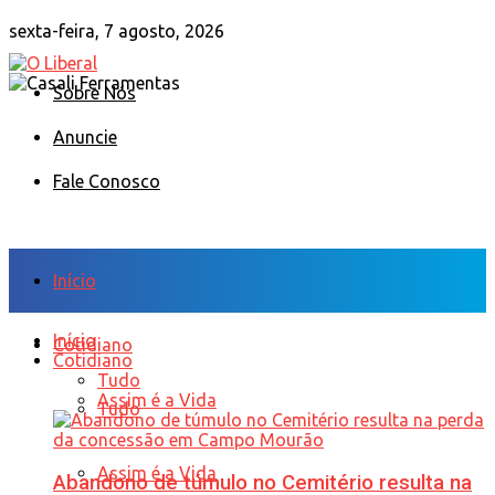
sexta-feira, 7 agosto, 2026
Sobre Nós
Anuncie
Fale Conosco
Início
Início
Cotidiano
Cotidiano
Tudo
Assim é a Vida
Tudo
Assim é a Vida
Abandono de túmulo no Cemitério resulta na