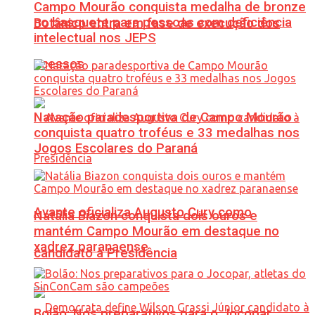
Campo Mourão conquista medalha de bronze
no basquete para pessoas com deficiência
Botânico entra em fase de execução dos
intelectual nos JEPS
acessos
Natação paradesportiva de Campo Mourão
conquista quatro troféus e 33 medalhas nos
Jogos Escolares do Paraná
Avante oficializa Augusto Cury como
Natália Biazon conquista dois ouros e
mantém Campo Mourão em destaque no
xadrez paranaense
candidato à Presidência
Bolão: Nos preparativos para o Jocopar,