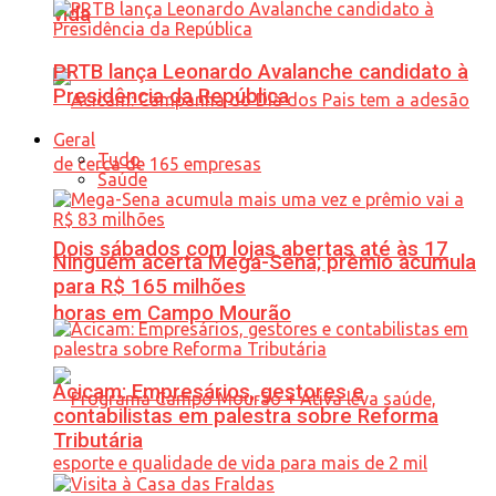
vida
PRTB lança Leonardo Avalanche candidato à
Presidência da República
Geral
Tudo
Saúde
Dois sábados com lojas abertas até às 17
Ninguém acerta Mega-Sena; prêmio acumula
para R$ 165 milhões
horas em Campo Mourão
Acicam: Empresários, gestores e
contabilistas em palestra sobre Reforma
Tributária