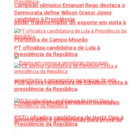
Campeão olímpico Emanuel Rego destaca o
Democrata define Wilson Grassi Júnior
candidato à Presidência
poder transformador do esporte em visita à
Prefeitura de Campo Mourão
PT oficializa candidatura de Lula à
Presidência da República
PCB aprova candidatura de Edmilson Costa à
presidência da República
Previscam convoca servidores municipais
PSTU oficializa candidatura de Hertz Dias à
aposentados e pensionistas para prova de
Presidência da República