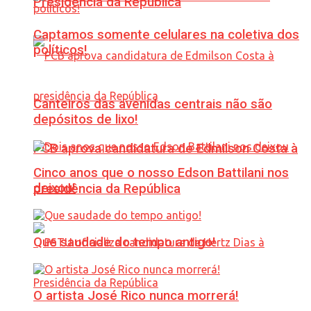
Presidência da República
Captamos somente celulares na coletiva dos
políticos!
Canteiros das avenidas centrais não são
depósitos de lixo!
PCB aprova candidatura de Edmilson Costa à
Cinco anos que o nosso Edson Battilani nos
deixou!
presidência da República
Que saudade do tempo antigo!
O artista José Rico nunca morrerá!