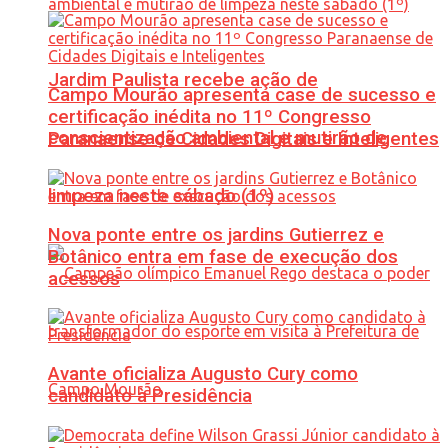
Jardim Paulista recebe ação de
Campo Mourão apresenta case de sucesso e
certificação inédita no 11º Congresso
conscientização ambiental e mutirão de
Paranaense de Cidades Digitais e Inteligentes
limpeza neste sábado (1º)
Nova ponte entre os jardins Gutierrez e
Botânico entra em fase de execução dos
acessos
Avante oficializa Augusto Cury como
candidato à Presidência