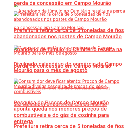
perda da concessão em Campo Mourão
Prefeitura retira cerca de 5 toneladas de fios
abandonados nos postes de Campo Mourão
Abandono de túmulo no Cemitério resulta na
Divulgado calendário do comércio de Campo
perda da concessão em Campo Mourão
Mourão para o mês de agosto
Pesquisa do Procon de Campo Mourão
aponta queda nos menores preços de
combustíveis e do gás de cozinha para
entrega
Prefeitura retira cerca de 5 toneladas de fios