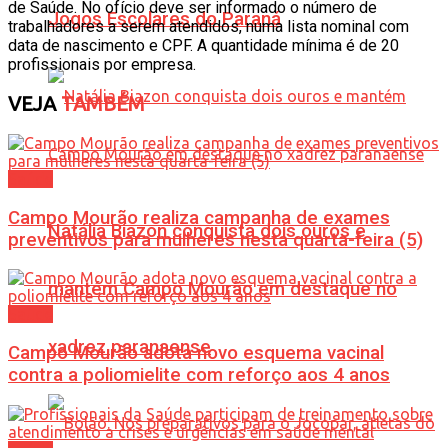
de Saúde. No ofício deve ser informado o número de
Jogos Escolares do Paraná
trabalhadores a serem atendidos, numa lista nominal com
data de nascimento e CPF. A quantidade mínima é de 20
profissionais por empresa.
VEJA
TAMBÉM
Saúde
Campo Mourão realiza campanha de exames
Natália Biazon conquista dois ouros e
preventivos para mulheres nesta quarta-feira (5)
mantém Campo Mourão em destaque no
Saúde
xadrez paranaense
Campo Mourão adota novo esquema vacinal
contra a poliomielite com reforço aos 4 anos