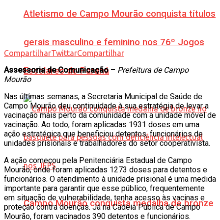
Atletismo de Campo Mourão conquista títulos
gerais masculino e feminino nos 76º Jogos
Compartilhar
Twittar
Compartilhar
Assessoria de Comunicação
–
Prefeitura de Campo
Escolares do Paraná
Mourão
Nas últimas semanas, a Secretaria Municipal de Saúde de
Campo Mourão deu continuidade à sua estratégia de levar a
vacinação mais perto da comunidade com a unidade móvel de
vacinação. Ao todo, foram aplicadas 1931 doses em uma
ação estratégica que beneficiou detentos, funcionários de
unidades prisionais e trabalhadores do setor cooperativista.
A ação começou pela Penitenciária Estadual de Campo
Mourão, onde foram aplicadas 1273 doses para detentos e
funcionários. O atendimento à unidade prisional é uma medida
importante para garantir que esse público, frequentemente
em situação de vulnerabilidade, tenha acesso às vacinas e
Campo Mourão conquista medalha de bronze
proteção contra doenças. Já na Cadeia Pública de Campo
Mourão, foram vacinados 390 detentos e funcionários.