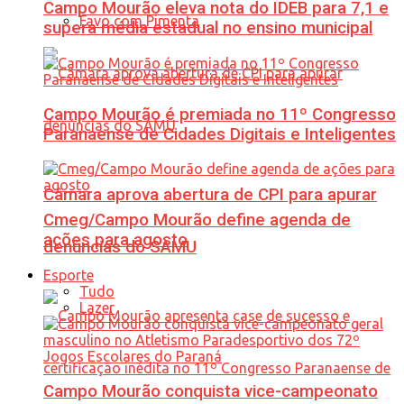
Campo Mourão eleva nota do IDEB para 7,1 e
Favo com Pimenta
supera média estadual no ensino municipal
Campo Mourão é premiada no 11º Congresso
Paranaense de Cidades Digitais e Inteligentes
Câmara aprova abertura de CPI para apurar
Cmeg/Campo Mourão define agenda de
ações para agosto
denúncias do SAMU
Esporte
Tudo
Lazer
Campo Mourão conquista vice-campeonato