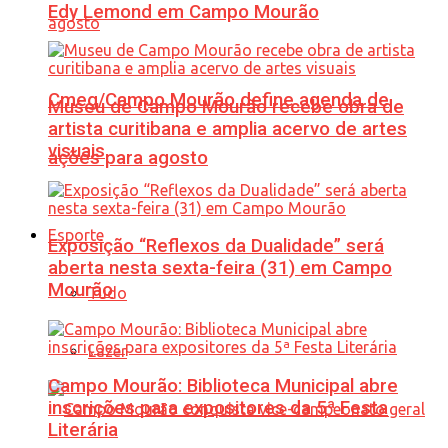
Edy Lemond em Campo Mourão
Cmeg/Campo Mourão define agenda de
Museu de Campo Mourão recebe obra de
artista curitibana e amplia acervo de artes
visuais
ações para agosto
Esporte
Exposição “Reflexos da Dualidade” será
aberta nesta sexta-feira (31) em Campo
Mourão
Tudo
Lazer
Campo Mourão: Biblioteca Municipal abre
inscrições para expositores da 5ª Festa
Literária