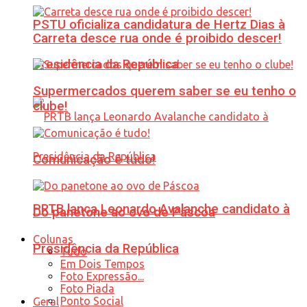
PSTU oficializa candidatura de Hertz Dias à
Carreta desce rua onde é proibido descer!
Presidência da República
Supermercados querem saber se eu tenho o
clube!
Comunicação é tudo!
PRTB lança Leonardo Avalanche candidato à
Do panetone ao ovo de Páscoa
Colunas
Presidência da República
Tudo
Em Dois Tempos
Foto Expressão...
Foto Piada
Ponto Social
Geral