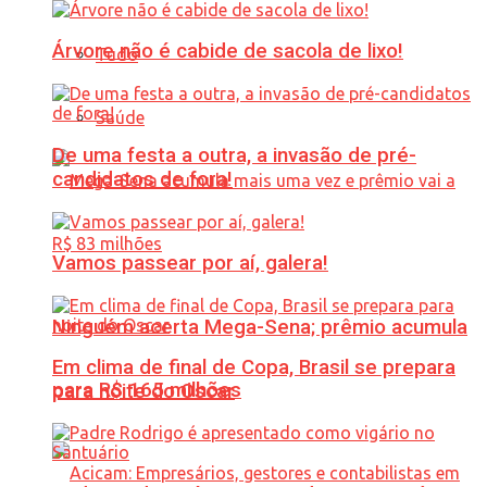
Árvore não é cabide de sacola de lixo!
Tudo
Saúde
De uma festa a outra, a invasão de pré-
candidatos de fora!
Vamos passear por aí, galera!
Ninguém acerta Mega-Sena; prêmio acumula
Em clima de final de Copa, Brasil se prepara
para R$ 165 milhões
para noite do Oscar