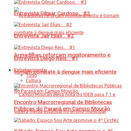
Entrevista Gilmar Cardoso… #3
Entrevista Jair Elias… #2
Armadilhas reforçam monitoramento e
Entrevista Diego Reis… #1
Entretenimento
tornam combate à dengue mais eficiente
Tudo
Cultura
Encontro Macrorregional de Bibliotecas
Públicas do Paraná em Campo Mourão