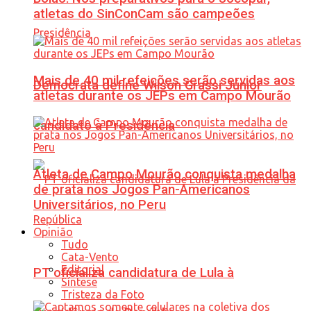
atletas do SinConCam são campeões
Mais de 40 mil refeições serão servidas aos
Democrata define Wilson Grassi Júnior
atletas durante os JEPs em Campo Mourão
candidato à Presidência
Atleta de Campo Mourão conquista medalha
de prata nos Jogos Pan-Americanos
Universitários, no Peru
Opinião
Tudo
Cata-Vento
Editorial
PT oficializa candidatura de Lula à
Síntese
Tristeza da Foto