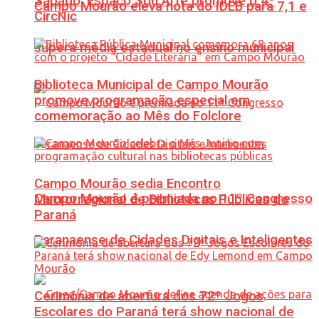
Sábado: Espaço Sou Arte promove o 4º
Campo Mourão eleva nota do IDEB para 7,1 e
CircNic
supera média estadual no ensino municipal
Biblioteca Municipal de Campo Mourão
promove programação especial em
comemoração ao Mês do Folclore
Campo Mourão sedia Encontro
Campo Mourão é premiada no 11º Congresso
Macrorregional de Bibliotecas Públicas do
Paraná
Paranaense de Cidades Digitais e Inteligentes
Cerimônia de abertura dos 72º Jogos
Escolares do Paraná terá show nacional de