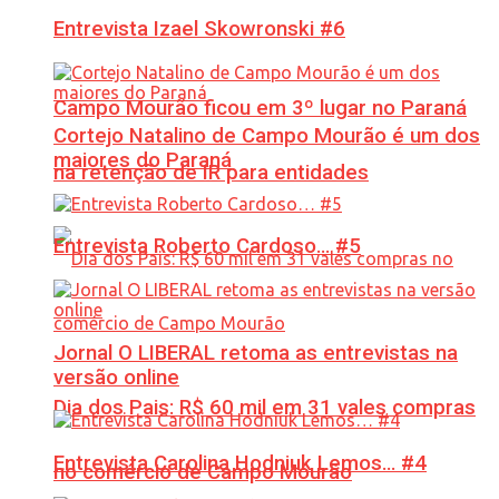
Entrevista Izael Skowronski #6
Campo Mourão ficou em 3º lugar no Paraná
Cortejo Natalino de Campo Mourão é um dos
maiores do Paraná
na retenção de IR para entidades
Entrevista Roberto Cardoso… #5
Jornal O LIBERAL retoma as entrevistas na
versão online
Dia dos Pais: R$ 60 mil em 31 vales compras
Entrevista Carolina Hodniuk Lemos… #4
no comércio de Campo Mourão