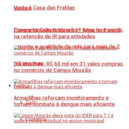
Visita à Casa das Fraldas
Programa Campo Mourão + Ativa leva saúde,
Campo Mourão ficou em 3º lugar no Paraná
na retenção de IR para entidades
esporte e qualidade de vida para mais de 2
mil pessoas
Dia dos Pais: R$ 60 mil em 31 vales compras
no comércio de Campo Mourão
Política
Armadilhas reforçam monitoramento e
Tudo
tornam combate à dengue mais eficiente
Economia