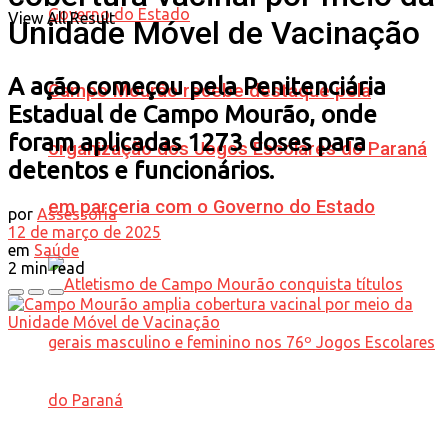
View All Result
Unidade Móvel de Vacinação
A ação começou pela Penitenciária
Campo Mourão recebe destaque pela
Estadual de Campo Mourão, onde
foram aplicadas 1273 doses para
organização dos Jogos Escolares do Paraná
detentos e funcionários.
em parceria com o Governo do Estado
por
Assessoria
12 de março de 2025
em
Saúde
2 min read