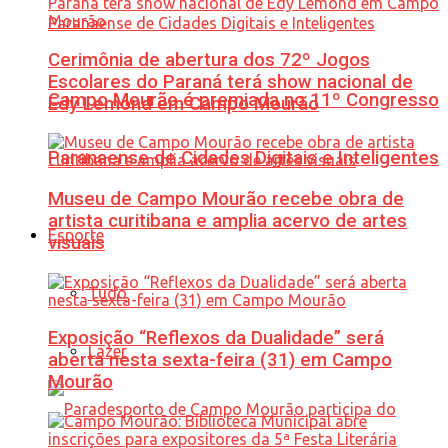
Cerimônia de abertura dos 72º Jogos
Escolares do Paraná terá show nacional de
Campo Mourão é premiada no 11º Congresso
Edy Lemond em Campo Mourão
Paranaense de Cidades Digitais e Inteligentes
Museu de Campo Mourão recebe obra de
artista curitibana e amplia acervo de artes
Esporte
visuais
Tudo
Exposição “Reflexos da Dualidade” será
Lazer
aberta nesta sexta-feira (31) em Campo
Mourão