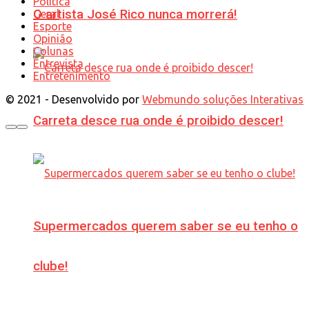
Política
O artista José Rico nunca morrerá!
Geral
Esporte
Opinião
Colunas
Entrevista
Entretenimento
© 2021 - Desenvolvido por
Webmundo soluções Interativas
Carreta desce rua onde é proibido descer!
Supermercados querem saber se eu tenho o
clube!