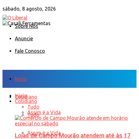
sábado, 8 agosto, 2026
Sobre Nós
Anuncie
Fale Conosco
Início
Início
Cotidiano
Cotidiano
Tudo
Assim é a Vida
Tudo
Assim é a Vida
Lojas de Campo Mourão atendem até às 17