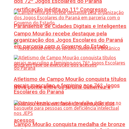
dos 72º Jogos Escolares do Paraná
certificação inédita no 11º Congresso
Paranaense de Cidades Digitais e Inteligentes
Campo Mourão recebe destaque pela
organização dos Jogos Escolares do Paraná
em parceria com o Governo do Estado
Atletismo de Campo Mourão conquista títulos
gerais masculino e feminino nos 76º Jogos
Nova ponte entre os jardins Gutierrez e
Escolares do Paraná
Botânico entra em fase de execução dos
acessos
Campo Mourão conquista medalha de bronze