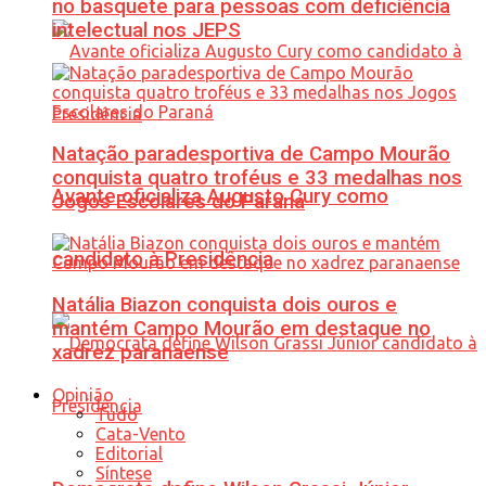
no basquete para pessoas com deficiência
intelectual nos JEPS
Natação paradesportiva de Campo Mourão
conquista quatro troféus e 33 medalhas nos
Avante oficializa Augusto Cury como
Jogos Escolares do Paraná
candidato à Presidência
Natália Biazon conquista dois ouros e
mantém Campo Mourão em destaque no
xadrez paranaense
Opinião
Tudo
Cata-Vento
Editorial
Síntese