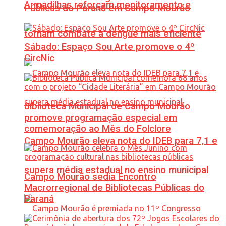
Armadilhas reforçam monitoramento e
Públicas do Paraná em Campo Mourão
tornam combate à dengue mais eficiente
Sábado: Espaço Sou Arte promove o 4º
CircNic
Biblioteca Municipal de Campo Mourão
promove programação especial em
comemoração ao Mês do Folclore
Campo Mourão eleva nota do IDEB para 7,1 e
supera média estadual no ensino municipal
Campo Mourão sedia Encontro
Macrorregional de Bibliotecas Públicas do
Paraná