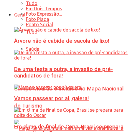
Tudo
Em Dois Tempos
Foto Expressão...
Geral
Foto Piada
Ponto Social
Tudo
Árvore não é cabide de sacola de lixo!
Saúde
De uma festa a outra, a invasão de pré-
candidatos de fora!
Campo Mourão é incluído no Mapa Nacional
Vamos passear por aí, galera!
do Turismo
Em clima de final de Copa, Brasil se prepara