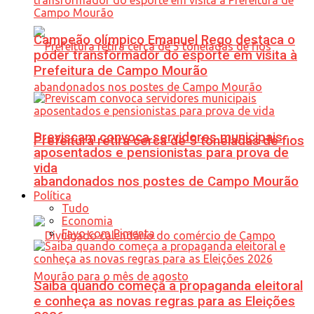
Campeão olímpico Emanuel Rego destaca o
poder transformador do esporte em visita à
Prefeitura de Campo Mourão
Previscam convoca servidores municipais
Prefeitura retira cerca de 5 toneladas de fios
aposentados e pensionistas para prova de
vida
abandonados nos postes de Campo Mourão
Política
Tudo
Economia
Favo com Pimenta
Saiba quando começa a propaganda eleitoral
e conheça as novas regras para as Eleições