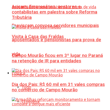
Acicam: Empresários, gestores e
contabilistas em palestra sobre Reforma
Tributária
Previscam convoca servidores municipais
Visita à Casa das Fraldas
aposentados e pensionistas para prova de
vida
Campo Mourão ficou em 3º lugar no Paraná
na retenção de IR para entidades
Política
Dia dos Pais: R$ 60 mil em 31 vales compras
Tudo
no comércio de Campo Mourão
Economia