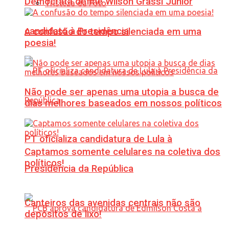
Democrata define Wilson Grassi Júnior
Tristeza da Foto
candidato à Presidência
A confusão do tempo silenciada em uma
poesia!
Não pode ser apenas uma utopia a busca de
dias melhores baseados em nossos políticos
PT oficializa candidatura de Lula à
Captamos somente celulares na coletiva dos
políticos!
Presidência da República
Canteiros das avenidas centrais não são
depósitos de lixo!