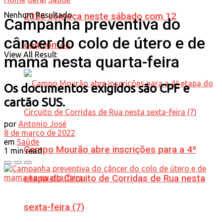
Nenhum Resultado
2026 começa neste sábado com 12
Campanha preventiva do
câncer do colo de útero e de
confrontos
View All Result
mama nesta quarta-feira
Os documentos exigidos são CPF e
cartão SUS.
por
Antonio José
8 de março de 2022
em
Saúde
Campo Mourão abre inscrições para a 4ª
1 min read
etapa do Circuito de Corridas de Rua nesta
sexta-feira (7)