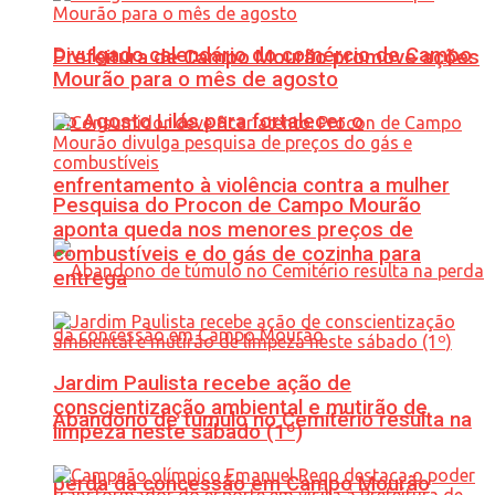
Divulgado calendário do comércio de Campo
Prefeitura de Campo Mourão promove ações
Mourão para o mês de agosto
do Agosto Lilás para fortalecer o
enfrentamento à violência contra a mulher
Pesquisa do Procon de Campo Mourão
aponta queda nos menores preços de
combustíveis e do gás de cozinha para
entrega
Jardim Paulista recebe ação de
conscientização ambiental e mutirão de
Abandono de túmulo no Cemitério resulta na
limpeza neste sábado (1º)
perda da concessão em Campo Mourão