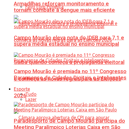
Armadilhas reforçam monitoramento e
Favo com Pimenta
tornam combate à dengue mais eficiente
Campo Mourão eleva nota do IDEB para 7,1 e
supera média estadual no ensino municipal
Saiba quando começa a propaganda eleitoral
Campo Mourão é premiada no 11º Congresso
Paranaense de Cidades Digitais e Inteligentes
e conheça as novas regras para as Eleições
Esporte
Tudo
2026
Lazer
Paradesporto de Campo Mourão participa do
Meeting Paralímpico Loterias Caixa em São