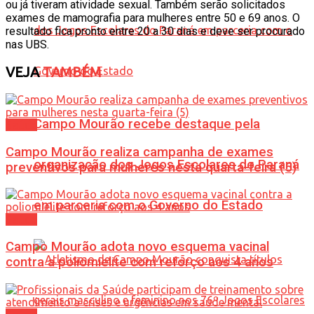
ou já tiveram atividade sexual. Também serão solicitados
exames de mamografia para mulheres entre 50 e 69 anos. O
resultado fica pronto entre 20 a 30 dias e deve ser procurado
nas UBS.
VEJA
TAMBÉM
Campo Mourão recebe destaque pela
Saúde
Campo Mourão realiza campanha de exames
organização dos Jogos Escolares do Paraná
preventivos para mulheres nesta quarta-feira (5)
em parceria com o Governo do Estado
Saúde
Campo Mourão adota novo esquema vacinal
contra a poliomielite com reforço aos 4 anos