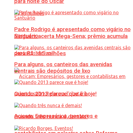
para noite do Oscar
Padre Rodrigo é apresentado como vigário no
Santuário
Ninguém acerta Mega-Sena; prêmio acumula
para R$ 165 milhões
Para alguns, os canteiros das avenidas
centrais são depósitos de lixo
Quando 2013 parece que é hoje!
Acicam: Empresários, gestores e
Quando três nunca é demais!