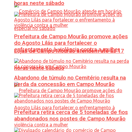
horas neste sábado
Prefeitura de Campo Mourão promove ações
do Agosto Lilás para fortalecer o
enfrentamento à violência contra a mulher
Lojas de Campo Mourão atendem até às 17
horas neste sábado
Abandono de túmulo no Cemitério resulta na
perda da concessão em Campo Mourão
Prefeitura retira cerca de 5 toneladas de fios
abandonados nos postes de Campo Mourão