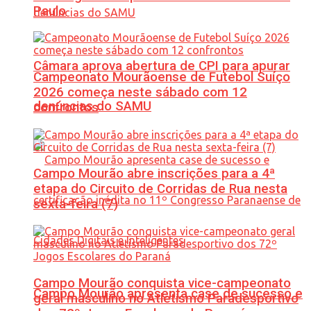
Paulo
Câmara aprova abertura de CPI para apurar
Campeonato Mourãoense de Futebol Suíço
2026 começa neste sábado com 12
denúncias do SAMU
confrontos
Campo Mourão abre inscrições para a 4ª
etapa do Circuito de Corridas de Rua nesta
sexta-feira (7)
Campo Mourão conquista vice-campeonato
Campo Mourão apresenta case de sucesso e
geral masculino no Atletismo Paradesportivo