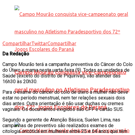
Compartilhar
Twittar
Compartilhar
Da Redação
Campo Mourão terá a campanha preventiva do Câncer do Colo
do Útero e mama nesta uarta-feira (9). Todas as unidades de
Campo Mourão conquista vice-campeonato
Saúde (exceto do distrito de Piquirivaí), vão atender das
16h30 às 20h30.
geral masculino no Atletismo Paradesportivo
Para o exame do câncer do colo de útero a mulher não deve
estar no período menstrual, nem ter relações sexuais dois
dias antes. Outra orientação é não usar duchas ou cremes
dos 72º Jogos Escolares do Paraná
vaginais. Os documentos exigidos são CPF e cartão SUS.
Segundo a gerente de Atenção Básica, Suelen Lima, nas
campanhas de preventivo são realizados exames de
citologia oncótica em mulheres entre 25 e 64 anos que têm