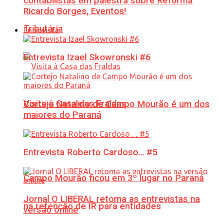
contabilistas em palestra sobre Reforma
Ricardo Borges, Eventos!
Tributária
Entrevista
Entrevista Izael Skowronski #6
Visita à Casa das Fraldas
Cortejo Natalino de Campo Mourão é um dos
maiores do Paraná
Entrevista Roberto Cardoso… #5
Campo Mourão ficou em 3º lugar no Paraná
Jornal O LIBERAL retoma as entrevistas na
na retenção de IR para entidades
versão online