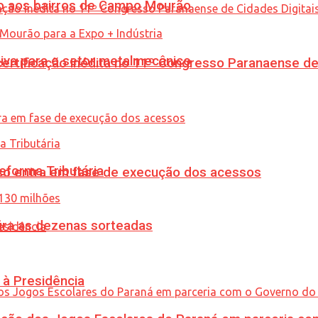
to aos bairros de Campo Mourão
siva para o setor metalmecânico
tificação inédita no 11º Congresso Paranaense de C
eforma Tributária
nico entra em fase de execução dos acessos
ira as dezenas sorteadas
 à Presidência