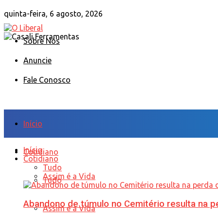
quinta-feira, 6 agosto, 2026
Sobre Nós
Anuncie
Fale Conosco
Início
Início
Cotidiano
Cotidiano
Tudo
Assim é a Vida
Tudo
Abandono de túmulo no Cemitério resulta na
Assim é a Vida