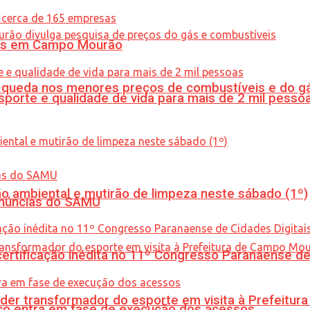
oras em Campo Mourão
queda nos menores preços de combustíveis e do gá
porte e qualidade de vida para mais de 2 mil pesso
ão ambiental e mutirão de limpeza neste sábado (1º)
enúncias do SAMU
tificação inédita no 11º Congresso Paranaense de C
er transformador do esporte em visita à Prefeitu
nico entra em fase de execução dos acessos