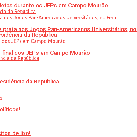
atletas durante os JEPs em Campo Mourão
 prata nos Jogos Pan-Americanos Universitários, no
esidência da República
am final dos JEPs em Campo Mourão
esidência da República
líticos!
tos de lixo!