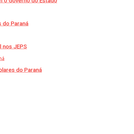
m o Governo do Estado
s do Paraná
l nos JEPS
olares do Paraná