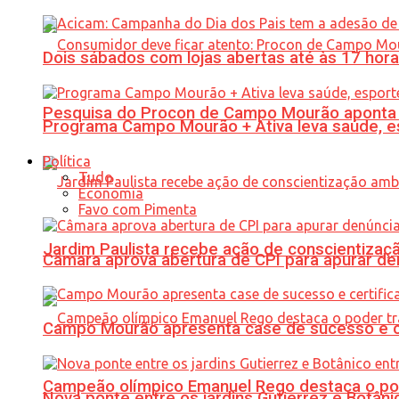
Dois sábados com lojas abertas até às 17 h
Pesquisa do Procon de Campo Mourão aponta 
Programa Campo Mourão + Ativa leva saúde, es
Política
Tudo
Economia
Favo com Pimenta
Jardim Paulista recebe ação de conscientizaç
Câmara aprova abertura de CPI para apurar d
Campo Mourão apresenta case de sucesso e cer
Campeão olímpico Emanuel Rego destaca o pod
Nova ponte entre os jardins Gutierrez e Botâ