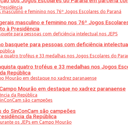
ção dos Jogos Escolares do Paraná em parceria co
gerais masculino e feminino nos 76º Jogos Escolare
to à Presidência
 basquete para pessoas com deficiência intelectua
uista quatro troféus e 33 medalhas nos Jogos Esc
 da República
ém Campo Mourão em destaque no xadrez paranaense
etas do SinConCam são campeões
residência da República