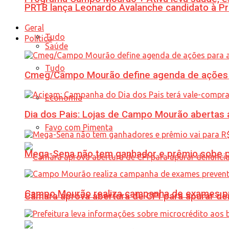
PRTB lança Leonardo Avalanche candidato à Pr
Geral
Tudo
Política
Saúde
Tudo
Cmeg/Campo Mourão define agenda de ações 
Economia
Dia dos Pais: Lojas de Campo Mourão abertas a
Favo com Pimenta
Mega-Sena não tem ganhador e prêmio sobe p
Campo Mourão realiza campanha de exames pre
Câmara aprova abertura de CPI para apurar d