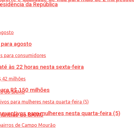
esidência da República
para agosto
té às 22 horas nesta sexta-feira
ara R$ 150 milhões
ventivos para mulheres nesta quarta-feira (5)
enúncias do SAMU