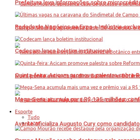
Prefeitura leva informações sobre microcrédi
Rodada de Negócios na Expo + Indústria exclu
Campo Mourão apresenta case de sucesso e cer
Codecam lança boletim institucional
Quinta-feira: Acicam promove palestra sobre R
Nova ponte entre os jardins Gutierrez e Botâ
Mega-Sena acumula para R$ 135 milhões; conf
Esporte
Tudo
Lazer
Avante oficializa Augusto Cury como candidato