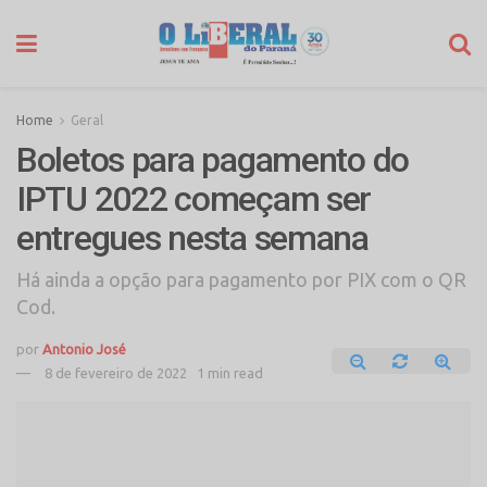
Home
Geral
Boletos para pagamento do
IPTU 2022 começam ser
entregues nesta semana
Há ainda a opção para pagamento por PIX com o QR
Cod.
por
Antonio José
8 de fevereiro de 2022
1 min read