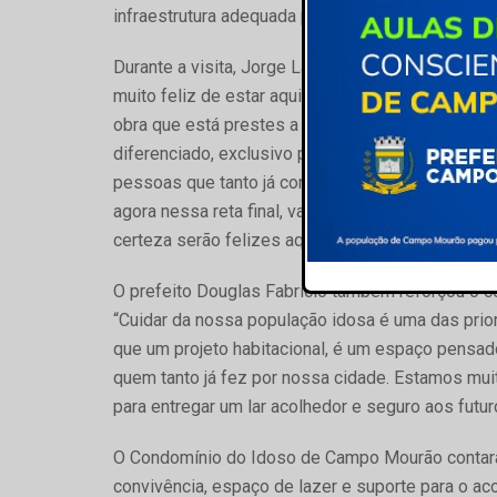
infraestrutura adequada para garantir a qualidade
Durante a visita, Jorge Lange destacou a relevânc
muito feliz de estar aqui com o prefeito Douglas,
obra que está prestes a ser entregue. É um ícon
diferenciado, exclusivo para pessoas idosas. É 
pessoas que tanto já contribuíram com o nosso e
agora nessa reta final, vamos deixá-la linda e b
certeza serão felizes aqui”, afirmou.
O prefeito Douglas Fabrício também reforçou o 
“Cuidar da nossa população idosa é uma das pri
que um projeto habitacional, é um espaço pensad
quem tanto já fez por nossa cidade. Estamos mui
para entregar um lar acolhedor e seguro aos futu
O Condomínio do Idoso de Campo Mourão contará
convivência, espaço de lazer e suporte para o ac