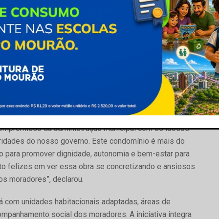
 de vida da população idosa.
ia do projeto e elogiou o andamento das obras. “Fiquei
 toda equipe da prefeitura e da Cohapar vistoriando essa
e do governo do Estado do Paraná, um programa
uma forma de oferecer qualidade de vida para essas
stado. A obra está em boas condições e acredito que,
em preparada para receber os futuros moradores, que com
compromisso da administração municipal com os idosos.
oridades do nosso governo. Este condomínio é mais do
o para promover dignidade, autonomia e bem-estar para
to felizes em ver essa obra se concretizando e ansiosos
ros moradores”, declarou.
 com unidades habitacionais adaptadas, áreas de
ompanhamento social dos moradores. A iniciativa integra