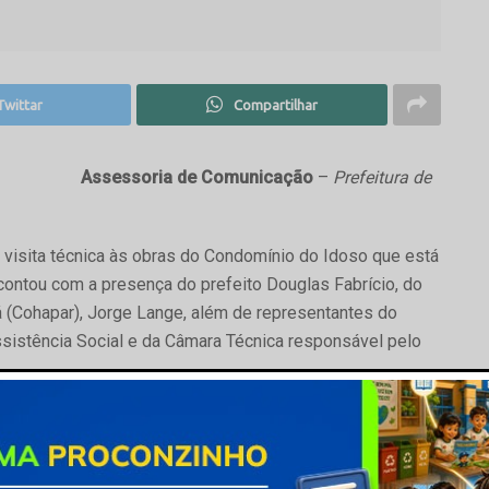
Twittar
Compartilhar
Assessoria de Comunicação
–
Prefeitura de
ma visita técnica às obras do Condomínio do Idoso que está
ontou com a presença do prefeito Douglas Fabrício, do
 (Cohapar), Jorge Lange, além de representantes do
ssistência Social e da Câmara Técnica responsável pelo
 habitacional exclusivo para pessoas idosas promovido
ípios, está em fase final de execução e tem previsão de
omínio é oferecer moradia digna, segura e com