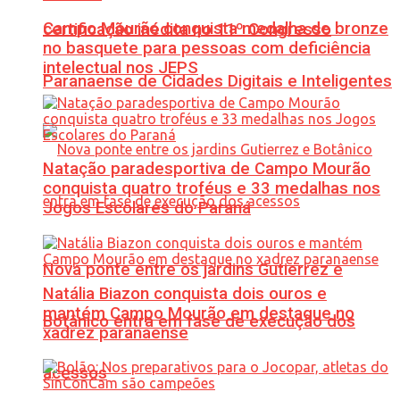
Campo Mourão conquista medalha de bronze
certificação inédita no 11º Congresso
no basquete para pessoas com deficiência
intelectual nos JEPS
Paranaense de Cidades Digitais e Inteligentes
Natação paradesportiva de Campo Mourão
conquista quatro troféus e 33 medalhas nos
Jogos Escolares do Paraná
Nova ponte entre os jardins Gutierrez e
Natália Biazon conquista dois ouros e
mantém Campo Mourão em destaque no
Botânico entra em fase de execução dos
xadrez paranaense
acessos