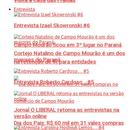
Visita à Casa das Fraldas
Entrevista
Entrevista Izael Skowronski #6
Campo Mourão ficou em 3º lugar no Paraná
Cortejo Natalino de Campo Mourão é um dos
maiores do Paraná
na retenção de IR para entidades
Entrevista Roberto Cardoso… #5
Jornal O LIBERAL retoma as entrevistas na
versão online
Dia dos Pais: R$ 60 mil em 31 vales compras