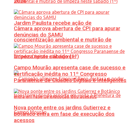
2026
Jardim Paulista recebe ação de
Câmara aprova abertura de CPI para apurar
denúncias do SAMU
conscientização ambiental e mutirão de
limpeza neste sábado (1º)
Campo Mourão apresenta case de sucesso e
certificação inédita no 11º Congresso
Paranaense de Cidades Digitais e Inteligentes
Nova ponte entre os jardins Gutierrez e
Botânico entra em fase de execução dos
acessos