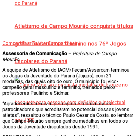
Atletismo de Campo Mourão conquista títulos
Compartilhar
Twittar
Compartilhar
gerais masculino e feminino nos 76º Jogos
Assessoria de Comunicação
–
Prefeitura de Campo
Mourão
Escolares do Paraná
A equipe de Atletismo do IACM/Fecam/Assercam terminou
os Jogos da Juventude do Paraná (Jojups), com 21
medalhas, das quais oito de ouro. O município foi vice-
campeão geral masculino e feminino, treinados pelos
professores Paulinho e Sidmar.
“Agradecemos a Fecam pelo apoio e todos nossos
patrocinadores que acreditaram no potencial desses jovens
atletas”, ressaltou o técnico Paulo Cesar da Costa, ao lembrar
que Campo Mourão sempre ganhou medalhas em todos os
Jogos da Juventude disputados desde 1991.