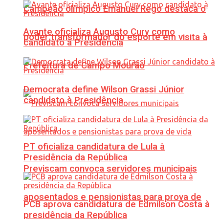
Campeão olímpico Emanuel Rego destaca o
Avante oficializa Augusto Cury como
poder transformador do esporte em visita à
candidato à Presidência
Prefeitura de Campo Mourão
Democrata define Wilson Grassi Júnior
candidato à Presidência
PT oficializa candidatura de Lula à
Presidência da República
Previscam convoca servidores municipais
aposentados e pensionistas para prova de
PCB aprova candidatura de Edmilson Costa à
presidência da República