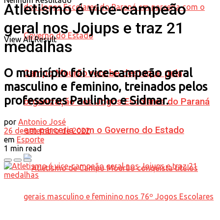
Nenhum Resultado
Atletismo é vice-campeão
geral nos Jojups e traz 21
View All Result
medalhas
O município foi vice-campeão geral
Campo Mourão recebe destaque pela
masculino e feminino, treinados pelos
professores Paulinho e Sidmar.
organização dos Jogos Escolares do Paraná
por
Antonio José
em parceria com o Governo do Estado
26 de setembro de 2022
em
Esporte
1 min read