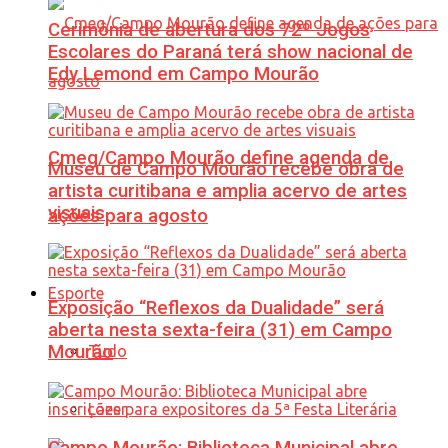
Cerimônia de abertura dos 72º Jogos
Escolares do Paraná terá show nacional de
Edy Lemond em Campo Mourão
Cmeg/Campo Mourão define agenda de
Museu de Campo Mourão recebe obra de
artista curitibana e amplia acervo de artes
visuais
ações para agosto
Esporte
Exposição “Reflexos da Dualidade” será
aberta nesta sexta-feira (31) em Campo
Mourão
Tudo
Lazer
Campo Mourão: Biblioteca Municipal abre