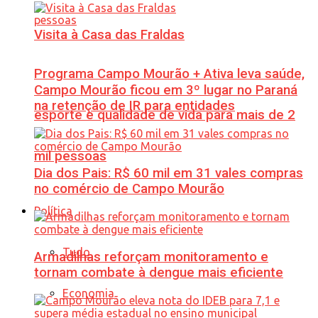
Visita à Casa das Fraldas
Programa Campo Mourão + Ativa leva saúde,
Campo Mourão ficou em 3º lugar no Paraná
na retenção de IR para entidades
esporte e qualidade de vida para mais de 2
mil pessoas
Dia dos Pais: R$ 60 mil em 31 vales compras
no comércio de Campo Mourão
Política
Tudo
Armadilhas reforçam monitoramento e
tornam combate à dengue mais eficiente
Economia