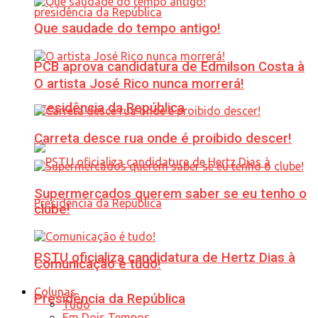
Que saudade do tempo antigo!
PCB aprova candidatura de Edmilson Costa à
O artista José Rico nunca morrerá!
presidência da República
Carreta desce rua onde é proibido descer!
Supermercados querem saber se eu tenho o
clube!
PSTU oficializa candidatura de Hertz Dias à
Comunicação é tudo!
Colunas
Presidência da República
Tudo
Em Dois Tempos