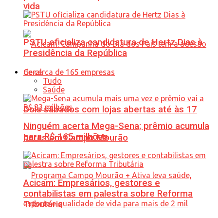
vida
PSTU oficializa candidatura de Hertz Dias à
Presidência da República
Geral
Tudo
Saúde
Dois sábados com lojas abertas até às 17
Ninguém acerta Mega-Sena; prêmio acumula
para R$ 165 milhões
horas em Campo Mourão
Acicam: Empresários, gestores e
contabilistas em palestra sobre Reforma
Tributária