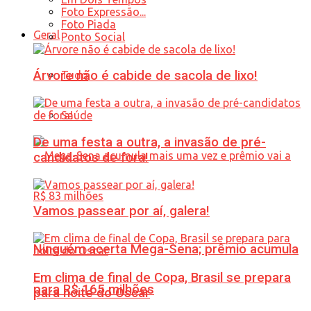
Foto Expressão...
Foto Piada
Geral
Ponto Social
Árvore não é cabide de sacola de lixo!
Tudo
Saúde
De uma festa a outra, a invasão de pré-
candidatos de fora!
Vamos passear por aí, galera!
Ninguém acerta Mega-Sena; prêmio acumula
Em clima de final de Copa, Brasil se prepara
para R$ 165 milhões
para noite do Oscar