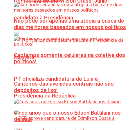
Democrata define Wilson Grassi Júnior
candidato à Presidência
Não pode ser apenas uma utopia a busca de
dias melhores baseados em nossos políticos
Captamos somente celulares na coletiva dos
políticos!
PT oficializa candidatura de Lula à
Canteiros das avenidas centrais não são
depósitos de lixo!
Presidência da República
Cinco anos que o nosso Edson Battilani nos
deixou!