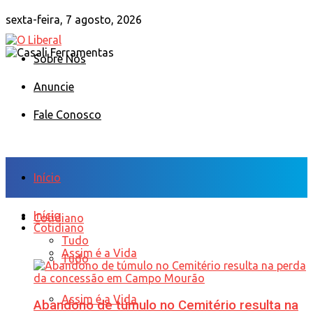
sexta-feira, 7 agosto, 2026
Sobre Nós
Anuncie
Fale Conosco
Início
Início
Cotidiano
Cotidiano
Tudo
Assim é a Vida
Tudo
Assim é a Vida
Abandono de túmulo no Cemitério resulta na