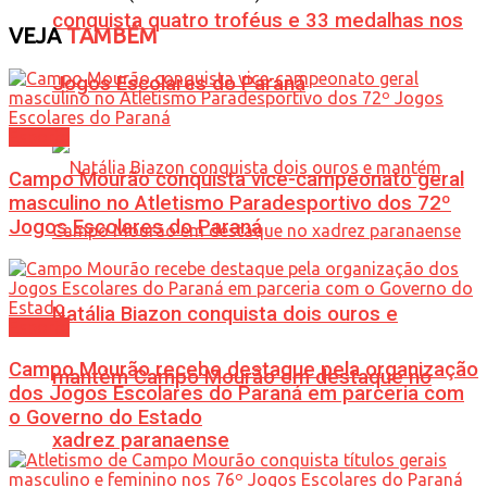
conquista quatro troféus e 33 medalhas nos
VEJA
TAMBÉM
Jogos Escolares do Paraná
Esporte
Campo Mourão conquista vice-campeonato geral
masculino no Atletismo Paradesportivo dos 72º
Jogos Escolares do Paraná
Natália Biazon conquista dois ouros e
Esporte
Campo Mourão recebe destaque pela organização
mantém Campo Mourão em destaque no
dos Jogos Escolares do Paraná em parceria com
o Governo do Estado
xadrez paranaense