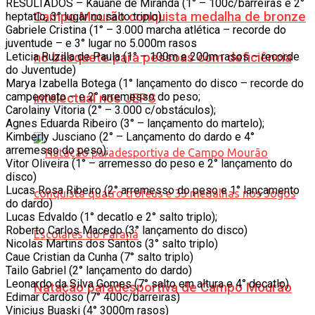
RESULTADOS – Kauane de Miranda (1° – 100c/barreiras e 2°
Campo Mourão conquista medalha de bronze
heptatlo, 3° lugar no salto triplo).
Gabriele Cristina (1° – 3.000 marcha atlética – recorde do
juventude – e 3° lugar no 5.000m rasos
Leticia Ruzilla de Paula (1° – 100m e 200m rasos – recorde
no basquete para pessoas com deficiência
do Juventude)
Marya Izabella Botega (1° lançamento do disco – recorde do
campeonato – e 2° arremesso do peso;
intelectual nos JEPS
Carolainy Vitoria (2° – 3.000 c/obstáculos);
Agnes Eduarda Ribeiro (3° – lançamento do martelo);
Kimberly Jusciano (2° – Lançamento do dardo e 4°
arremesso do peso);
Vitor Oliveira (1° – arremesso do peso e 2° lançamento do
disco)
Lucas Rosa Ribeiro (2° arremesso do peso e 1° lançamento
do dardo)
Lucas Edvaldo (1° decatlo e 2° salto triplo);
Roberto Carlos Macedo (3° lançamento do disco)
Nicolas Martins dos Santos (3° salto triplo)
Caue Cristian da Cunha (7° salto triplo)
Tailo Gabriel (2° lançamento do dardo)
Leonardo da Silva Gomes (7° salto em altura e 4° decatlo)
Natação paradesportiva de Campo Mourão
Edimar Cardoso (7° 400c/barreiras)
Vinicius Buaski (4° 3000m rasos)