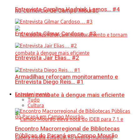
Entrevista Carolina Hodniuk Lemos… #4
no comércio de Campo Mourão
Entrevista Gilmar Cardoso… #3
Entrevista Jair Elias… #2
Armadilhas reforçam monitoramento e
Entrevista Diego Reis… #1
Entretenimento
tornam combate à dengue mais eficiente
Tudo
Cultura
Encontro Macrorregional de Bibliotecas
Públicas do Paraná em Campo Mourão