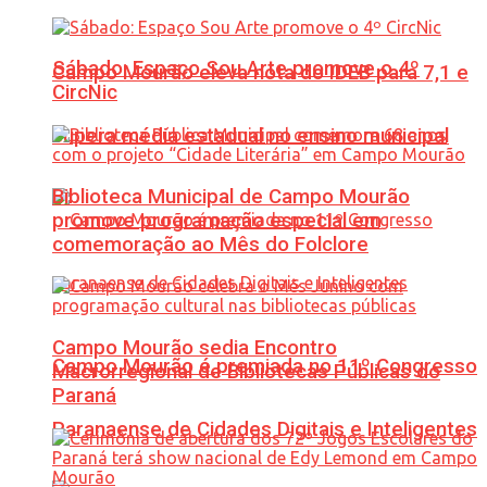
Sábado: Espaço Sou Arte promove o 4º
Campo Mourão eleva nota do IDEB para 7,1 e
CircNic
supera média estadual no ensino municipal
Biblioteca Municipal de Campo Mourão
promove programação especial em
comemoração ao Mês do Folclore
Campo Mourão sedia Encontro
Campo Mourão é premiada no 11º Congresso
Macrorregional de Bibliotecas Públicas do
Paraná
Paranaense de Cidades Digitais e Inteligentes