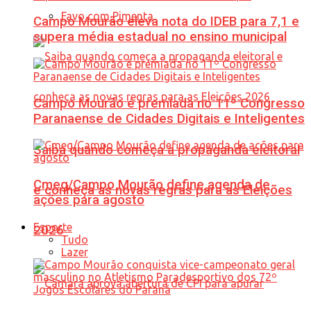
Favo com Pimenta
Campo Mourão eleva nota do IDEB para 7,1 e
supera média estadual no ensino municipal
Campo Mourão é premiada no 11º Congresso
Paranaense de Cidades Digitais e Inteligentes
Saiba quando começa a propaganda eleitoral
Cmeg/Campo Mourão define agenda de
e conheça as novas regras para as Eleições
ações para agosto
Esporte
2026
Tudo
Lazer