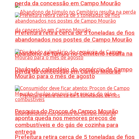
perda da concessão em Campo Mourão
Prefeitura retira cerca de 5 toneladas de fios
abandonados nos postes de Campo Mourão
Abandono de túmulo no Cemitério resulta na
Divulgado calendário do comércio de Campo
perda da concessão em Campo Mourão
Mourão para o mês de agosto
Pesquisa do Procon de Campo Mourão
aponta queda nos menores preços de
combustíveis e do gás de cozinha para
entrega
Prefeitura retira cerca de 5 toneladas de fios