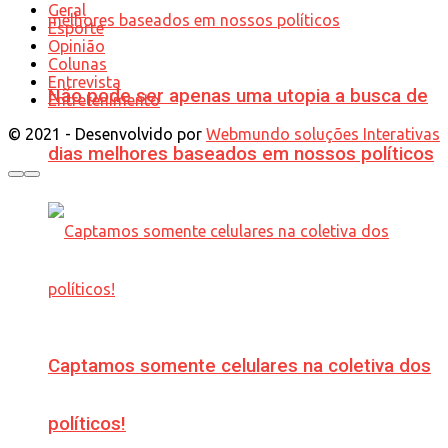
Geral
Esporte
Opinião
Colunas
Entrevista
Não pode ser apenas uma utopia a busca de
Entretenimento
© 2021 - Desenvolvido por
Webmundo soluções Interativas
dias melhores baseados em nossos políticos
Captamos somente celulares na coletiva dos
políticos!