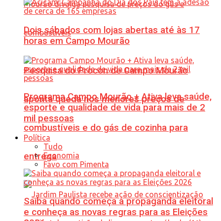
Dois sábados com lojas abertas até às 17
horas em Campo Mourão
Pesquisa do Procon de Campo Mourão
Programa Campo Mourão + Ativa leva saúde,
aponta queda nos menores preços de
esporte e qualidade de vida para mais de 2
mil pessoas
combustíveis e do gás de cozinha para
Política
Tudo
Economia
entrega
Favo com Pimenta
Saiba quando começa a propaganda eleitoral
e conheça as novas regras para as Eleições