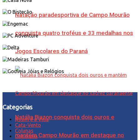
Natação paradesportiva de Campo Mourão
conquista quatro troféus e 33 medalhas nos
Jogos Escolares do Paraná
Categorias
Natália Biazon conquista dois ouros e
Assim é a Vida
Cata-Vento
Colunas
mantém Campo Mourão em destaque no
Cotidiano