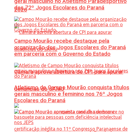
geral masculino no Atletismo Paradesportivo
dos 72º Jogos Escolares do Paraná
2026
Campo Mourão recebe destaque pela
organização dos Jogos Escolares do Paraná
em parceria com o Governo do Estado
Câmara aprova abertura de CPI para apurar
Atletismo de Campo Mourão conquista títulos
denúncias do SAMU
gerais masculino e feminino nos 76º Jogos
Escolares do Paraná