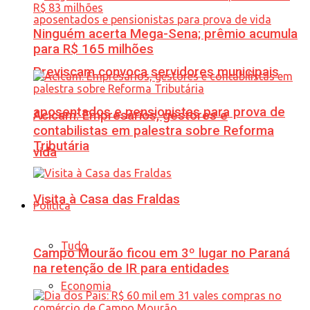
Ninguém acerta Mega-Sena; prêmio acumula
para R$ 165 milhões
Previscam convoca servidores municipais
aposentados e pensionistas para prova de
Acicam: Empresários, gestores e
contabilistas em palestra sobre Reforma
Tributária
vida
Visita à Casa das Fraldas
Política
Tudo
Campo Mourão ficou em 3º lugar no Paraná
na retenção de IR para entidades
Economia