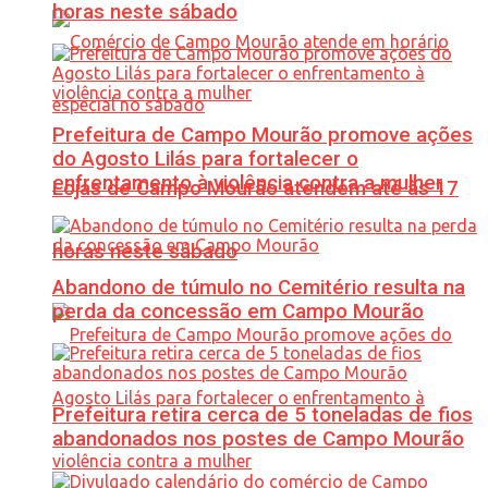
horas neste sábado
Prefeitura de Campo Mourão promove ações
do Agosto Lilás para fortalecer o
enfrentamento à violência contra a mulher
Lojas de Campo Mourão atendem até às 17
horas neste sábado
Abandono de túmulo no Cemitério resulta na
perda da concessão em Campo Mourão
Prefeitura retira cerca de 5 toneladas de fios
abandonados nos postes de Campo Mourão