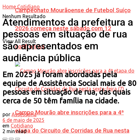
Home
Cotidiano
Campeonato Mourãoense de Futebol Suíço
Nenhum Resultado
Atendimentos da prefeitura a
2026 começa neste sábado com 12
pessoas em situação de rua
View All Result
são apresentados em
confrontos
audiência pública
Em 2025 já foram abordadas pela
equipe de Assistência Social mais de 80
pessoas em situação de rua, das quais
cerca de 50 têm família na cidade.
Campo Mourão abre inscrições para a 4ª
por
Assessoria
6 de maio de 2025
em
Cotidiano
etapa do Circuito de Corridas de Rua nesta
2 min read