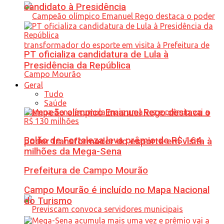
candidato à Presidência
PT oficializa candidatura de Lula à
Presidência da República
Geral
Tudo
Saúde
Campeão olímpico Emanuel Rego destaca o
Bolão de Fortaleza leva prêmio de R$ 164
poder transformador do esporte em visita à
milhões da Mega-Sena
Prefeitura de Campo Mourão
Campo Mourão é incluído no Mapa Nacional
do Turismo