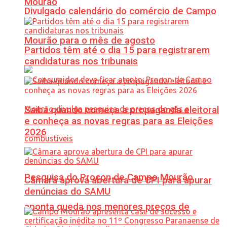
Mourão
Divulgado calendário do comércio de Campo
Mourão para o mês de agosto
Partidos têm até o dia 15 para registrarem
candidaturas nos tribunais
Saiba quando começa a propaganda eleitoral
e conheça as novas regras para as Eleições
2026
Pesquisa do Procon de Campo Mourão
Câmara aprova abertura de CPI para apurar
denúncias do SAMU
aponta queda nos menores preços de