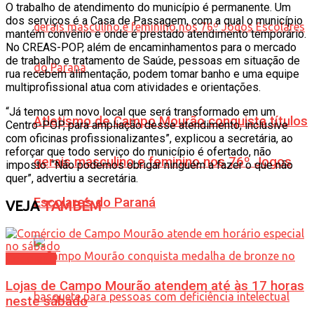
O trabalho de atendimento do município é permanente. Um
dos serviços é a Casa de Passagem, com a qual o município
mantém convênio e onde é prestado atendimento temporário.
No CREAS-POP, além de encaminhamentos para o mercado
de trabalho e tratamento de Saúde, pessoas em situação de
rua recebem alimentação, podem tomar banho e uma equipe
multiprofissional atua com atividades e orientações.
“Já temos um novo local que será transformado em um
Atletismo de Campo Mourão conquista títulos
Centro-POP, para ampliação desse atendimento, inclusive
com oficinas profissionalizantes”, explicou a secretária, ao
reforçar que todo serviço do município é ofertado, não
gerais masculino e feminino nos 76º Jogos
imposto. “Não podemos obrigar ninguém a fazer o que não
quer”, advertiu a secretária.
Escolares do Paraná
VEJA
TAMBÉM
Cotidiano
Lojas de Campo Mourão atendem até às 17 horas
neste sábado