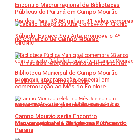
Encontro Macrorregional de Bibliotecas
Públicas do Paraná em Campo Mourão
Dia dos Pais: R$ 60 mil em 31 vales compras
Sábado: Espaço Sou Arte promove o 4º
no comércio de Campo Mourão
CircNic
Biblioteca Municipal de Campo Mourão
promove programação especial em
comemoração ao Mês do Folclore
Armadilhas reforçam monitoramento e
Campo Mourão sedia Encontro
Macrorregional de Bibliotecas Públicas do
tornam combate à dengue mais eficiente
Paraná