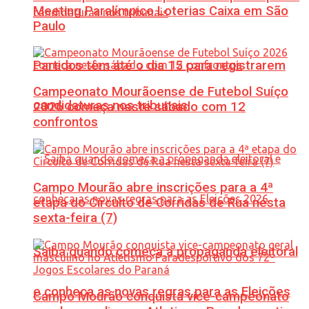
Meeting Paralímpico Loterias Caixa em São
Paulo
Partidos têm até o dia 15 para registrarem
Campeonato Mourãoense de Futebol Suíço
candidaturas nos tribunais
2026 começa neste sábado com 12
confrontos
Campo Mourão abre inscrições para a 4ª
etapa do Circuito de Corridas de Rua nesta
sexta-feira (7)
Saiba quando começa a propaganda eleitoral
e conheça as novas regras para as Eleições
Campo Mourão conquista vice-campeonato