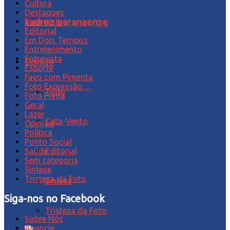
Cultura
Destaques
xadrez paranaense
Economia
Editorial
Em Dois Tempos
Entretenimento
Entrevista
Opinião
Esporte
Favo com Pimenta
Foto Expressão…
Tudo
Foto Piada
Geral
Lazer
Cata-Vento
Opinião
Política
Ponto Social
Editorial
Saúde
Sem categoria
Síntese
Tristeza da Foto
Síntese
Siga-nos no Facebook
Tristeza da Foto
Sobre Nós
Anuncie