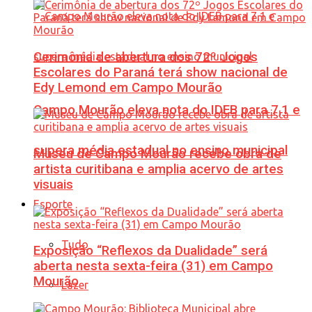
Cerimônia de abertura dos 72º Jogos
Escolares do Paraná terá show nacional de
Edy Lemond em Campo Mourão
Campo Mourão eleva nota do IDEB para 7,1 e
supera média estadual no ensino municipal
Museu de Campo Mourão recebe obra de
artista curitibana e amplia acervo de artes
visuais
Esporte
Tudo
Exposição “Reflexos da Dualidade” será
aberta nesta sexta-feira (31) em Campo
Mourão
Lazer