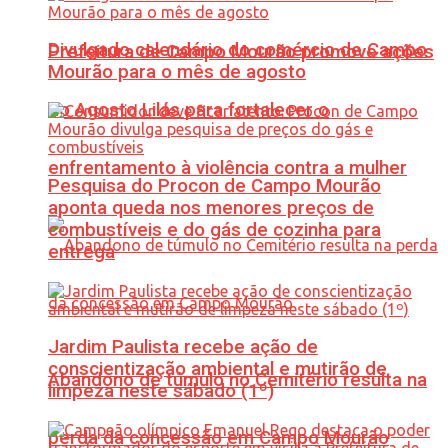
Divulgado calendário do comércio de Campo
Prefeitura de Campo Mourão promove ações
Mourão para o mês de agosto
do Agosto Lilás para fortalecer o
enfrentamento à violência contra a mulher
Pesquisa do Procon de Campo Mourão
aponta queda nos menores preços de
combustíveis e do gás de cozinha para
entrega
Jardim Paulista recebe ação de
conscientização ambiental e mutirão de
Abandono de túmulo no Cemitério resulta na
limpeza neste sábado (1º)
perda da concessão em Campo Mourão