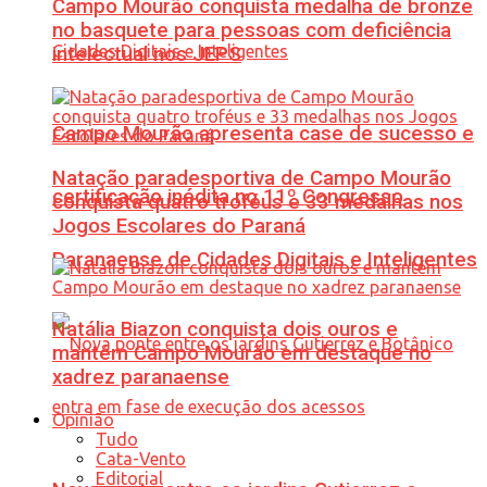
Campo Mourão conquista medalha de bronze
no basquete para pessoas com deficiência
intelectual nos JEPS
Campo Mourão apresenta case de sucesso e
Natação paradesportiva de Campo Mourão
certificação inédita no 11º Congresso
conquista quatro troféus e 33 medalhas nos
Jogos Escolares do Paraná
Paranaense de Cidades Digitais e Inteligentes
Natália Biazon conquista dois ouros e
mantém Campo Mourão em destaque no
xadrez paranaense
Opinião
Tudo
Cata-Vento
Editorial