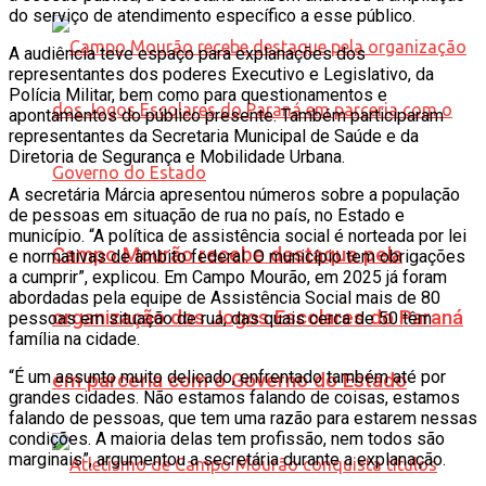
do serviço de atendimento específico a esse público.
A audiência teve espaço para explanações dos
representantes dos poderes Executivo e Legislativo, da
Polícia Militar, bem como para questionamentos e
apontamentos do público presente. Também participaram
representantes da Secretaria Municipal de Saúde e da
Diretoria de Segurança e Mobilidade Urbana.
A secretária Márcia apresentou números sobre a população
de pessoas em situação de rua no país, no Estado e
município. “A política de assistência social é norteada por lei
Campo Mourão recebe destaque pela
e normativas de âmbito federal. O município tem obrigações
a cumprir”, explicou. Em Campo Mourão, em 2025 já foram
abordadas pela equipe de Assistência Social mais de 80
organização dos Jogos Escolares do Paraná
pessoas em situação de rua, das quais cerca de 50 têm
família na cidade.
“É um assunto muito delicado, enfrentado também até por
em parceria com o Governo do Estado
grandes cidades. Não estamos falando de coisas, estamos
falando de pessoas, que tem uma razão para estarem nessas
condições. A maioria delas tem profissão, nem todos são
marginais”, argumentou a secretária durante a explanação.