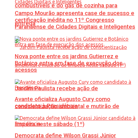
combustíveis e do gás de cozinha para
Campo Mourão apresenta case de sucesso e
certificação inédita no 11º Congresso
entrega
Paranaense de Cidades Digitais e Inteligentes
Nova ponte entre os jardins Gutierrez e
Botânico entra em fase de execução dos
acessos
Jardim Paulista recebe ação de
Avante oficializa Augusto Cury como
candidato à Presidência
conscientização ambiental e mutirão de
limpeza neste sábado (1º)
Democrata define Wilson Grassi Júnior