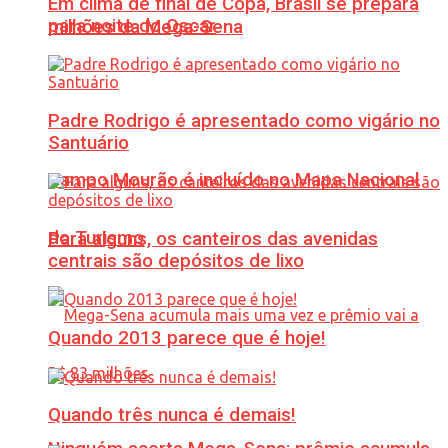
Em clima de final de Copa, Brasil se prepara
para noite do Oscar
milhões da Mega-Sena
Padre Rodrigo é apresentado como vigário no
Santuário
Campo Mourão é incluído no Mapa Nacional
do Turismo
Para alguns, os canteiros das avenidas
centrais são depósitos de lixo
Quando 2013 parece que é hoje!
Quando três nunca é demais!