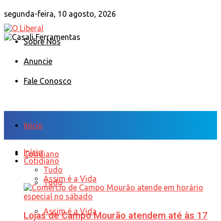
segunda-feira, 10 agosto, 2026
Sobre Nós
Anuncie
Fale Conosco
Início
Início
Cotidiano
Cotidiano
Tudo
Assim é a Vida
Tudo
Assim é a Vida
Lojas de Campo Mourão atendem até às 17