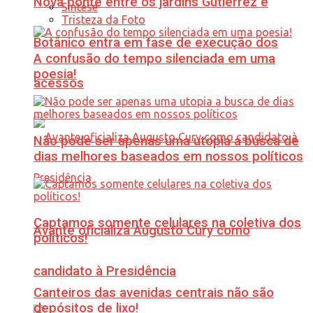
Nova ponte entre os jardins Gutierrez e
Síntese
Tristeza da Foto
Botânico entra em fase de execução dos
A confusão do tempo silenciada em uma
poesia!
acessos
Não pode ser apenas uma utopia a busca de
dias melhores baseados em nossos políticos
Captamos somente celulares na coletiva dos
Avante oficializa Augusto Cury como
políticos!
candidato à Presidência
Canteiros das avenidas centrais não são
depósitos de lixo!