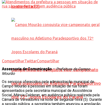
sexta-feira (7)
Compartilhar
Twittar
Compartilhar
Assessoria de Comunicação
–
Prefeitura de Campo
Campo Mourão conquista vice-campeonato
Mourão
Os serviços oferecidos pela administração municipal de
geral masculino no Atletismo Paradesportivo
Campo Mourão a pessoas em situação de rua foram
apresentados pela secretária municipal de Assistência
Social, Márcia Calderan, em audiência pública realizada pela
dos 72º Jogos Escolares do Paraná
Câmara de Vereadores na noite de segunda-feira (5). Durante
a sessão pública, a secretária também anunciou a ampliação