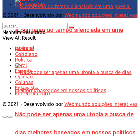
Fale Conosco
© 2021 - Desenvolvido por
Webmundo soluções Interativas
A confusão do tempo silenciada em uma
Nenhum Resultado
View All Result
poesia!
Início
Cotidiano
Política
Geral
Esporte
Opinião
Colunas
Entrevista
Entretenimento
© 2021 - Desenvolvido por
Webmundo soluções Interativas
Não pode ser apenas uma utopia a busca de
dias melhores baseados em nossos políticos