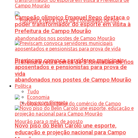
Campeão olímpico Emanuel Rego destaca o
poder transformador do esporte em visita à
Prefeitura de Campo Mourão
Previscam convoca servidores municipais
Prefeitura retira cerca de 5 toneladas de fios
aposentados e pensionistas para prova de
vida
abandonados nos postes de Campo Mourão
Política
Tudo
Economia
Favo com Pimenta
Novo piso do Belin Carolo une esporte,
educação e projeção nacional para Campo