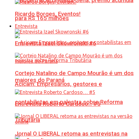
Ninguém acerta Mega-Sena; prêmio acumula
Ricardo Borges, Eventos!
para R$ 165 milhões
Entrevista
Entrevista Izael Skowronski #6
Cortejo Natalino de Campo Mourão é um dos
maiores do Paraná
Acicam: Empresários, gestores e
contabilistas em palestra sobre Reforma
Entrevista Roberto Cardoso… #5
Tributária
Jornal O LIBERAL retoma as entrevistas na