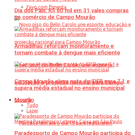
Favo com Pimenta
Dia dos Pais: R$ 60 mil em 31 vales compras
no comércio de Campo Mourão
Armadilhas reforçam monitoramento e
tornam combate à dengue mais eficiente
Novo piso do Belin Carolo une esporte,
Campo Mourão eleva nota do IDEB para 7,1 e
educação e projeção nacional para Campo
supera média estadual no ensino municipal
Mourão
Esporte
Tudo
Lazer
Paradesporto de Campo Mourão participa do