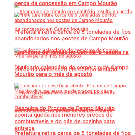
perda da concessão em Campo Mourão
Prefeitura retira cerca de 5 toneladas de fios
abandonados nos postes de Campo Mourão
Abandono de túmulo no Cemitério resulta na
Divulgado calendário do comércio de Campo
perda da concessão em Campo Mourão
Mourão para o mês de agosto
Pesquisa do Procon de Campo Mourão
aponta queda nos menores preços de
combustíveis e do gás de cozinha para
entrega
Prefeitura retira cerca de 5 toneladas de fios