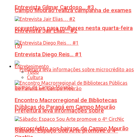
Entrevista Gilmar Cardoso… #3
Campo Mourão realiza campanha de exames
preventivos para mulheres nesta quarta-feira
Entrevista Jair Elias… #2
(5)
Entrevista Diego Reis… #1
Entretenimento
Tudo
Cultura
Encontro Macrorregional de Bibliotecas
Públicas do Paraná em Campo Mourão
Prefeitura leva informações sobre
microcrédito aos bairros de Campo Mourão
Sábado: Espaço Sou Arte promove o 4º