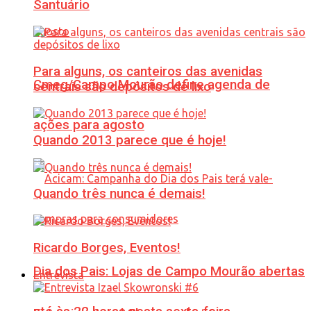
Santuário
Para alguns, os canteiros das avenidas
Cmeg/Campo Mourão define agenda de
centrais são depósitos de lixo
ações para agosto
Quando 2013 parece que é hoje!
Quando três nunca é demais!
Ricardo Borges, Eventos!
Dia dos Pais: Lojas de Campo Mourão abertas
Entrevista