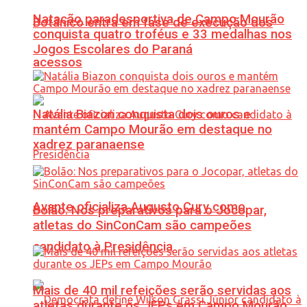
Natação paradesportiva de Campo Mourão
Botânico entra em fase de execução dos
conquista quatro troféus e 33 medalhas nos
Jogos Escolares do Paraná
acessos
Natália Biazon conquista dois ouros e
mantém Campo Mourão em destaque no
xadrez paranaense
Avante oficializa Augusto Cury como
Bolão: Nos preparativos para o Jocopar,
atletas do SinConCam são campeões
candidato à Presidência
Mais de 40 mil refeições serão servidas aos
atletas durante os JEPs em Campo Mourão