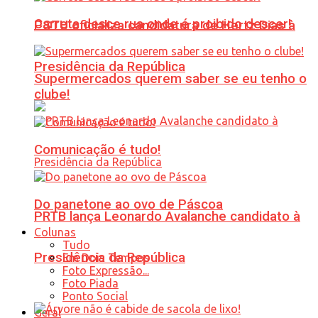
Carreta desce rua onde é proibido descer!
PSTU oficializa candidatura de Hertz Dias à
Presidência da República
Supermercados querem saber se eu tenho o
clube!
Comunicação é tudo!
Do panetone ao ovo de Páscoa
PRTB lança Leonardo Avalanche candidato à
Colunas
Tudo
Presidência da República
Em Dois Tempos
Foto Expressão...
Foto Piada
Ponto Social
Geral