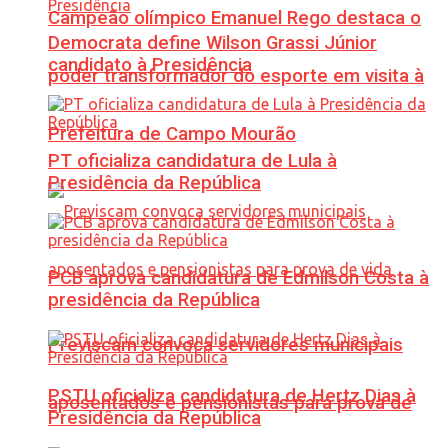
Campeão olímpico Emanuel Rego destaca o
Democrata define Wilson Grassi Júnior
candidato à Presidência
poder transformador do esporte em visita à
Prefeitura de Campo Mourão
PT oficializa candidatura de Lula à
Presidência da República
PCB aprova candidatura de Edmilson Costa à
presidência da República
Previscam convoca servidores municipais
PSTU oficializa candidatura de Hertz Dias à
aposentados e pensionistas para prova de
Presidência da República