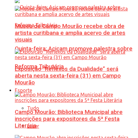
Museu de Campo Mourão recebe obra de
artista curitibana e amplia acervo de artes
visuais
Quinta-feira: Acicam promove palestra sobre
Reforma Tributária
Exposição “Reflexos da Dualidade” será
aberta nesta sexta-feira (31) em Campo
Mourão
Esporte
Tudo
Campo Mourão: Biblioteca Municipal abre
inscrições para expositores da 5ª Festa
Literária
Lazer