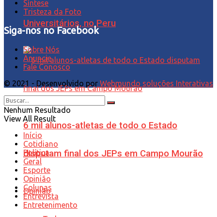
Síntese
Tristeza da Foto
Universitários, no Peru
Siga-nos no Facebook
Sobre Nós
Anuncie
Fale Conosco
© 2021 - Desenvolvido por
Webmundo soluções Interativas
Nenhum Resultado
View All Result
6 mil alunos-atletas de todo o Estado
Início
Cotidiano
Política
disputam final dos JEPs em Campo Mourão
Geral
Esporte
Opinião
Colunas
Opinião
Entrevista
Entretenimento