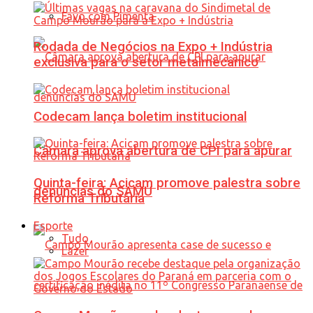
Favo com Pimenta
Rodada de Negócios na Expo + Indústria
exclusiva para o setor metalmecânico
Codecam lança boletim institucional
Câmara aprova abertura de CPI para apurar
Quinta-feira: Acicam promove palestra sobre
denúncias do SAMU
Reforma Tributária
Esporte
Tudo
Lazer