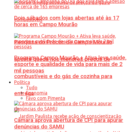
Dois sábados com lojas abertas até às 17
horas em Campo Mourão
Pesquisa do Procon de Campo Mourão
Programa Campo Mourão + Ativa leva saúde,
aponta queda nos menores preços de
esporte e qualidade de vida para mais de 2
mil pessoas
combustíveis e do gás de cozinha para
Política
Tudo
Economia
entrega
Favo com Pimenta
Câmara aprova abertura de CPI para apurar
denúncias do SAMU