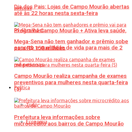
Dia dos Pais: Lojas de Campo Mourão abertas
até às 22 horas nesta sexta-feira
Programa Campo Mourão + Ativa leva saúde,
Mega-Sena não tem ganhador e prêmio sobe
esporte e qualidade de vida para mais de 2
para R$ 150 milhões
mil pessoas
Campo Mourão realiza campanha de exames
preventivos para mulheres nesta quarta-feira
Política
(5)
Tudo
Prefeitura leva informações sobre
Economia
microcrédito aos bairros de Campo Mourão