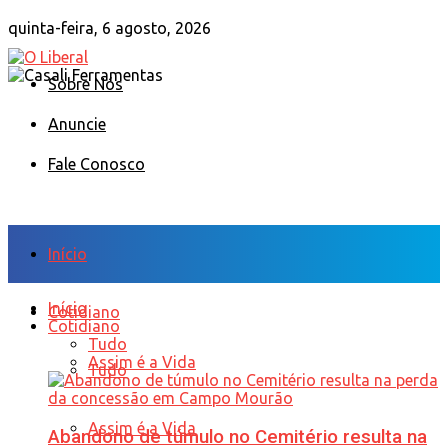
quinta-feira, 6 agosto, 2026
Sobre Nós
Anuncie
Fale Conosco
Início
Início
Cotidiano
Cotidiano
Tudo
Assim é a Vida
Tudo
Assim é a Vida
Abandono de túmulo no Cemitério resulta na