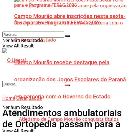
Campo Mourão abre inscrições nesta sexta-
feira para o Programa FEPAC 2026
Nenhum Resultado
View All Result
Campo Mourão recebe destaque pela
organização dos Jogos Escolares do Paraná
em parceria com o Governo do Estado
Home
Geral
Saúde
Nenhum Resultado
Atendimentos ambulatoriais
de Ortopedia passam para a
View All Result