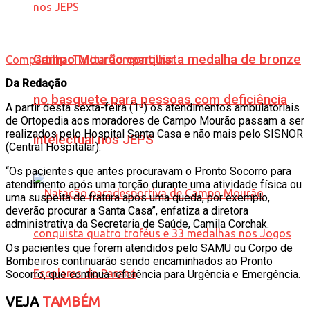
Campo Mourão conquista medalha de bronze
Compartilhar
Twittar
Compartilhar
Da Redação
no basquete para pessoas com deficiência
A partir desta sexta-feira (1º) os atendimentos ambulatoriais
de Ortopedia aos moradores de Campo Mourão passam a ser
realizados pelo Hospital Santa Casa e não mais pelo SISNOR
intelectual nos JEPS
(Central Hospitalar).
“Os pacientes que antes procuravam o Pronto Socorro para
atendimento após uma torção durante uma atividade física ou
uma suspeita de fratura após uma queda, por exemplo,
deverão procurar a Santa Casa”, enfatiza a diretora
administrativa da Secretaria de Saúde, Camila Corchak.
Os pacientes que forem atendidos pelo SAMU ou Corpo de
Bombeiros continuarão sendo encaminhados ao Pronto
Socorro, que continua referência para Urgência e Emergência.
VEJA
TAMBÉM