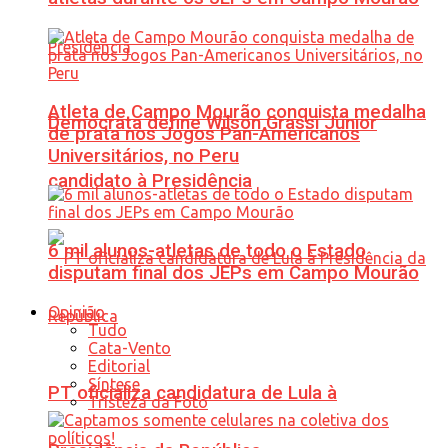
Atleta de Campo Mourão conquista medalha
Democrata define Wilson Grassi Júnior
de prata nos Jogos Pan-Americanos
Universitários, no Peru
candidato à Presidência
6 mil alunos-atletas de todo o Estado
disputam final dos JEPs em Campo Mourão
Opinião
Tudo
Cata-Vento
Editorial
Síntese
PT oficializa candidatura de Lula à
Tristeza da Foto