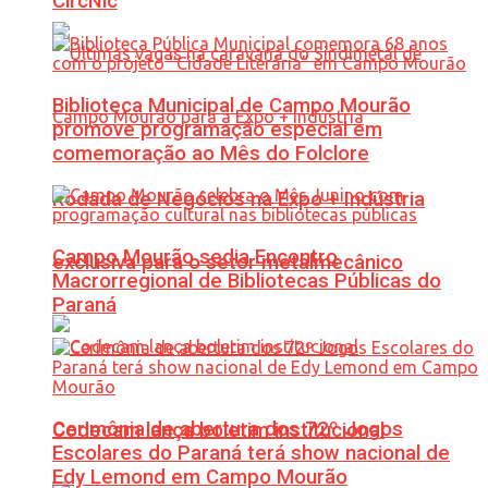
CircNic
Biblioteca Municipal de Campo Mourão
promove programação especial em
comemoração ao Mês do Folclore
Rodada de Negócios na Expo + Indústria
Campo Mourão sedia Encontro
exclusiva para o setor metalmecânico
Macrorregional de Bibliotecas Públicas do
Paraná
Cerimônia de abertura dos 72º Jogos
Codecam lança boletim institucional
Escolares do Paraná terá show nacional de
Edy Lemond em Campo Mourão