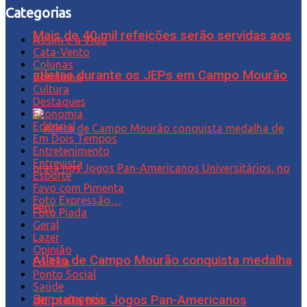
Categorias
Mais de 40 mil refeições serão servidas aos
Assim é a Vida
Cata-Vento
Colunas
atletas durante os JEPs em Campo Mourão
Cotidiano
Cultura
Destaques
Economia
Editorial
Em Dois Tempos
Entretenimento
Entrevista
Esporte
Favo com Pimenta
Foto Expressão…
Foto Piada
Geral
Lazer
Opinião
Atleta de Campo Mourão conquista medalha
Política
Ponto Social
Saúde
de prata nos Jogos Pan-Americanos
Sem categoria