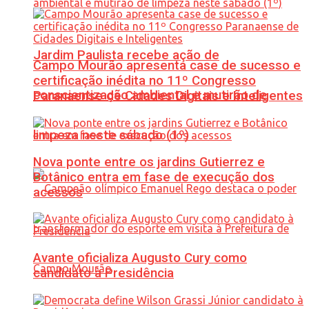
Jardim Paulista recebe ação de
Campo Mourão apresenta case de sucesso e
certificação inédita no 11º Congresso
conscientização ambiental e mutirão de
Paranaense de Cidades Digitais e Inteligentes
limpeza neste sábado (1º)
Nova ponte entre os jardins Gutierrez e
Botânico entra em fase de execução dos
acessos
Avante oficializa Augusto Cury como
candidato à Presidência