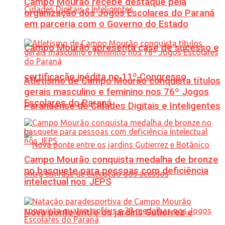
Campo Mourão recebe destaque pela
organização dos Jogos Escolares do Paraná
em parceria com o Governo do Estado
Campo Mourão apresenta case de sucesso e
certificação inédita no 11º Congresso
Atletismo de Campo Mourão conquista títulos
gerais masculino e feminino nos 76º Jogos
Escolares do Paraná
Paranaense de Cidades Digitais e Inteligentes
Campo Mourão conquista medalha de bronze
no basquete para pessoas com deficiência
intelectual nos JEPS
Nova ponte entre os jardins Gutierrez e