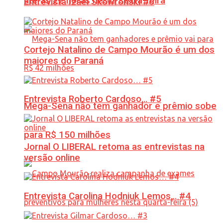
até às 22 horas nesta sexta-feira
Entrevista Izael Skowronski #6
Cortejo Natalino de Campo Mourão é um dos
maiores do Paraná
Entrevista Roberto Cardoso… #5
Mega-Sena não tem ganhador e prêmio sobe
para R$ 150 milhões
Jornal O LIBERAL retoma as entrevistas na
versão online
Entrevista Carolina Hodniuk Lemos… #4