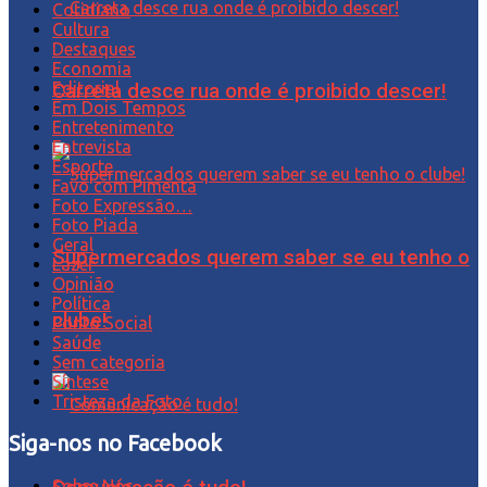
Cotidiano
Cultura
Destaques
Economia
Editorial
Carreta desce rua onde é proibido descer!
Em Dois Tempos
Entretenimento
Entrevista
Esporte
Favo com Pimenta
Foto Expressão…
Foto Piada
Geral
Supermercados querem saber se eu tenho o
Lazer
Opinião
Política
clube!
Ponto Social
Saúde
Sem categoria
Síntese
Tristeza da Foto
Siga-nos no Facebook
Sobre Nós