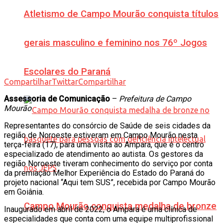
Atletismo de Campo Mourão conquista títulos
gerais masculino e feminino nos 76º Jogos
Escolares do Paraná
Compartilhar
Twittar
Compartilhar
Assessoria de Comunicação
–
Prefeitura de Campo
Mourão
Representantes do consórcio de Saúde de seis cidades da
região de Noroeste estiveram em Campo Mourão nesta
terça-feira (17), para uma visita ao Ampara, que é o centro
especializado de atendimento ao autista. Os gestores da
região Noroeste tiveram conhecimento do serviço por conta
da premiação Melhor Experiência do Estado do Paraná do
projeto nacional “Aqui tem SUS”, recebida por Campo Mourão
em Goiânia.
Campo Mourão conquista medalha de bronze
Inaugurado em abril de 2022, o Ampara é uma clínica de
especialidades que conta com uma equipe multiprofissional