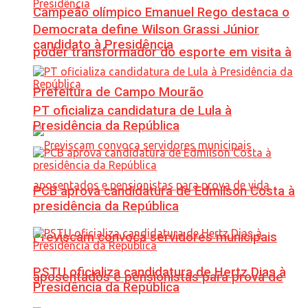
Campeão olímpico Emanuel Rego destaca o
Democrata define Wilson Grassi Júnior
candidato à Presidência
poder transformador do esporte em visita à
Prefeitura de Campo Mourão
PT oficializa candidatura de Lula à
Presidência da República
PCB aprova candidatura de Edmilson Costa à
presidência da República
Previscam convoca servidores municipais
PSTU oficializa candidatura de Hertz Dias à
aposentados e pensionistas para prova de
Presidência da República