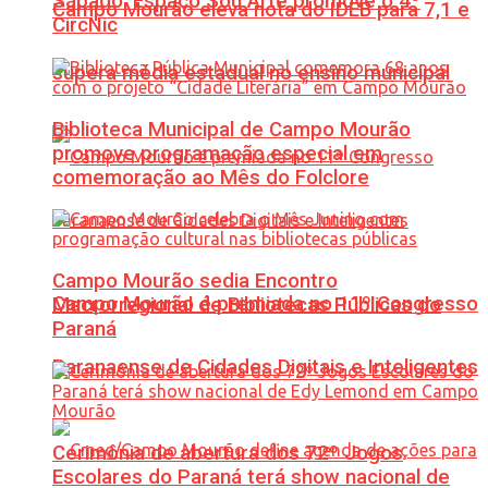
Sábado: Espaço Sou Arte promove o 4º
Campo Mourão eleva nota do IDEB para 7,1 e
CircNic
supera média estadual no ensino municipal
Biblioteca Municipal de Campo Mourão
promove programação especial em
comemoração ao Mês do Folclore
Campo Mourão sedia Encontro
Campo Mourão é premiada no 11º Congresso
Macrorregional de Bibliotecas Públicas do
Paraná
Paranaense de Cidades Digitais e Inteligentes
Cerimônia de abertura dos 72º Jogos
Escolares do Paraná terá show nacional de