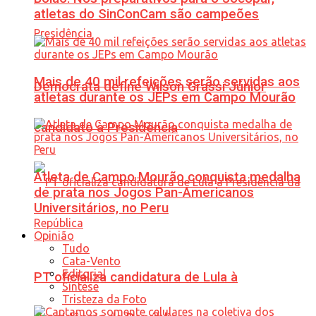
atletas do SinConCam são campeões
Mais de 40 mil refeições serão servidas aos
Democrata define Wilson Grassi Júnior
atletas durante os JEPs em Campo Mourão
candidato à Presidência
Atleta de Campo Mourão conquista medalha
de prata nos Jogos Pan-Americanos
Universitários, no Peru
Opinião
Tudo
Cata-Vento
Editorial
PT oficializa candidatura de Lula à
Síntese
Tristeza da Foto