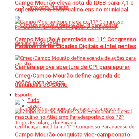
Campo Mourão eleva nota do IDEB para 7,1 e
Favo com Pimenta
supera média estadual no ensino municipal
Campo Mourão é premiada no 11º Congresso
Paranaense de Cidades Digitais e Inteligentes
Câmara aprova abertura de CPI para apurar
Cmeg/Campo Mourão define agenda de
ações para agosto
denúncias do SAMU
Esporte
Tudo
Lazer
Campo Mourão conquista vice-campeonato