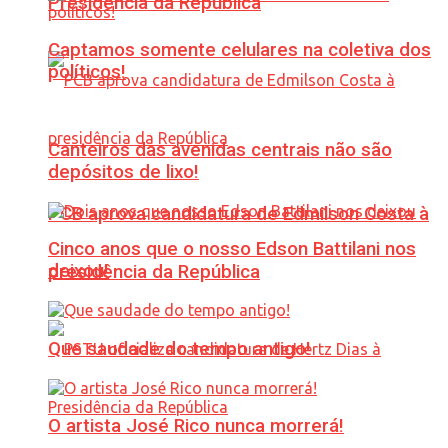
Presidência da República
Captamos somente celulares na coletiva dos
políticos!
Canteiros das avenidas centrais não são
depósitos de lixo!
PCB aprova candidatura de Edmilson Costa à
Cinco anos que o nosso Edson Battilani nos
deixou!
presidência da República
Que saudade do tempo antigo!
O artista José Rico nunca morrerá!