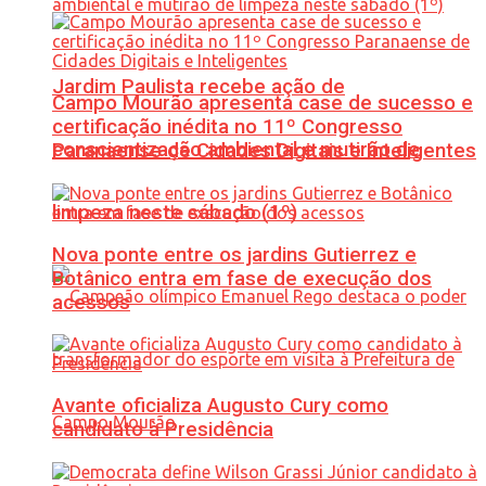
Jardim Paulista recebe ação de
Campo Mourão apresenta case de sucesso e
certificação inédita no 11º Congresso
conscientização ambiental e mutirão de
Paranaense de Cidades Digitais e Inteligentes
limpeza neste sábado (1º)
Nova ponte entre os jardins Gutierrez e
Botânico entra em fase de execução dos
acessos
Avante oficializa Augusto Cury como
candidato à Presidência