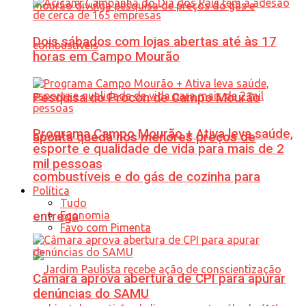
Dois sábados com lojas abertas até às 17
horas em Campo Mourão
Pesquisa do Procon de Campo Mourão
Programa Campo Mourão + Ativa leva saúde,
aponta queda nos menores preços de
esporte e qualidade de vida para mais de 2
mil pessoas
combustíveis e do gás de cozinha para
Política
Tudo
Economia
entrega
Favo com Pimenta
Câmara aprova abertura de CPI para apurar
denúncias do SAMU