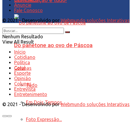
Comunicação é tudo!
Anuncie
Fale Conosco
© 2021 - Desenvolvido por
Webmundo soluções Interativas
Nenhum Resultado
View All Result
Do panetone ao ovo de Páscoa
Início
Cotidiano
Política
Geral
Colunas
Esporte
Opinião
Colunas
Tudo
Entrevista
Entretenimento
Em Dois Tempos
© 2021 - Desenvolvido por
Webmundo soluções Interativas
Foto Expressão...