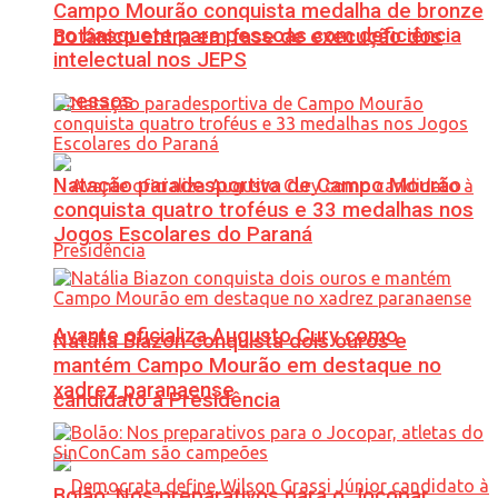
Campo Mourão conquista medalha de bronze
no basquete para pessoas com deficiência
Botânico entra em fase de execução dos
intelectual nos JEPS
acessos
Natação paradesportiva de Campo Mourão
conquista quatro troféus e 33 medalhas nos
Jogos Escolares do Paraná
Avante oficializa Augusto Cury como
Natália Biazon conquista dois ouros e
mantém Campo Mourão em destaque no
xadrez paranaense
candidato à Presidência
Bolão: Nos preparativos para o Jocopar,