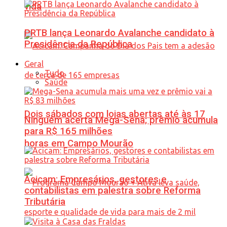
vida
PRTB lança Leonardo Avalanche candidato à
Presidência da República
Geral
Tudo
Saúde
Dois sábados com lojas abertas até às 17
Ninguém acerta Mega-Sena; prêmio acumula
para R$ 165 milhões
horas em Campo Mourão
Acicam: Empresários, gestores e
contabilistas em palestra sobre Reforma
Tributária