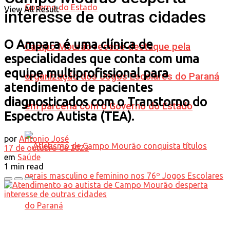
View All Result
interesse de outras cidades
O Ampara é uma clínica de
Campo Mourão recebe destaque pela
especialidades que conta com uma
equipe multiprofissional para
organização dos Jogos Escolares do Paraná
atendimento de pacientes
diagnosticados com o Transtorno do
em parceria com o Governo do Estado
Espectro Autista (TEA).
por
Antonio José
17 de outubro de 2023
em
Saúde
1 min read