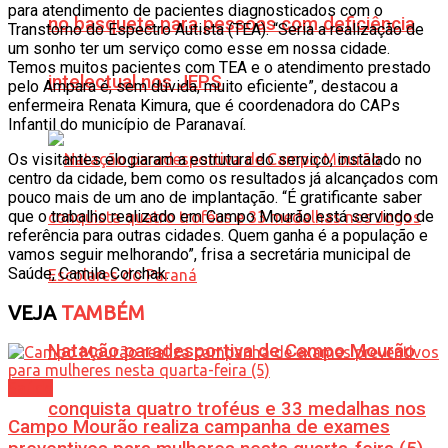
para atendimento de pacientes diagnosticados com o
no basquete para pessoas com deficiência
Transtorno do Espectro Autista (TEA). “Seria a realização de
um sonho ter um serviço como esse em nossa cidade.
Temos muitos pacientes com TEA e o atendimento prestado
intelectual nos JEPS
pelo Ampara é, sem dúvida, muito eficiente”, destacou a
enfermeira Renata Kimura, que é coordenadora do CAPs
Infantil do município de Paranavaí.
Os visitantes elogiaram a estrutura do serviço, instalado no
centro da cidade, bem como os resultados já alcançados com
pouco mais de um ano de implantação. “É gratificante saber
que o trabalho realizado em Campo Mourão está servindo de
referência para outras cidades. Quem ganha é a população e
vamos seguir melhorando”, frisa a secretária municipal de
Saúde, Camila Corchak.
VEJA
TAMBÉM
Natação paradesportiva de Campo Mourão
Saúde
conquista quatro troféus e 33 medalhas nos
Campo Mourão realiza campanha de exames