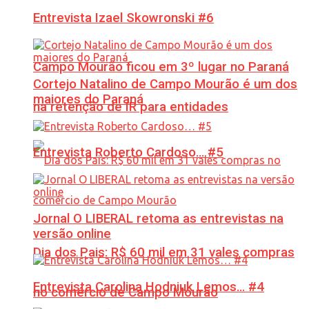
Entrevista Izael Skowronski #6
Campo Mourão ficou em 3º lugar no Paraná
Cortejo Natalino de Campo Mourão é um dos
maiores do Paraná
na retenção de IR para entidades
Entrevista Roberto Cardoso… #5
Jornal O LIBERAL retoma as entrevistas na
versão online
Dia dos Pais: R$ 60 mil em 31 vales compras
Entrevista Carolina Hodniuk Lemos… #4
no comércio de Campo Mourão