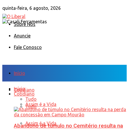
quinta-feira, 6 agosto, 2026
Sobre Nós
Anuncie
Fale Conosco
Início
Início
Cotidiano
Cotidiano
Tudo
Assim é a Vida
Tudo
Assim é a Vida
Abandono de túmulo no Cemitério resulta na