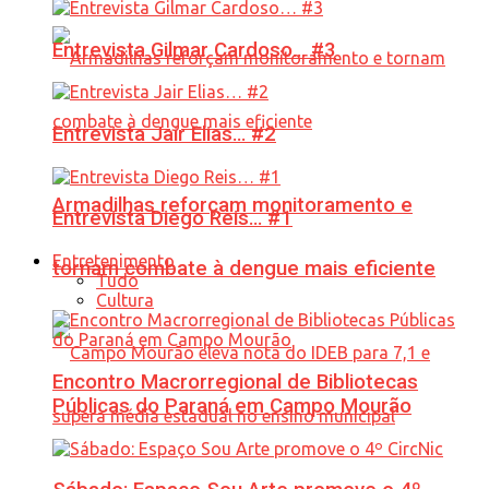
Entrevista Gilmar Cardoso… #3
Entrevista Jair Elias… #2
Armadilhas reforçam monitoramento e
Entrevista Diego Reis… #1
Entretenimento
tornam combate à dengue mais eficiente
Tudo
Cultura
Encontro Macrorregional de Bibliotecas
Públicas do Paraná em Campo Mourão