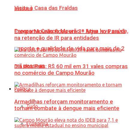
Visita à Casa das Fraldas
Programa Campo Mourão + Ativa leva saúde,
Campo Mourão ficou em 3º lugar no Paraná
na retenção de IR para entidades
esporte e qualidade de vida para mais de 2
mil pessoas
Dia dos Pais: R$ 60 mil em 31 vales compras
no comércio de Campo Mourão
Política
Armadilhas reforçam monitoramento e
Tudo
tornam combate à dengue mais eficiente
Economia