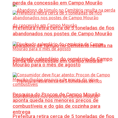
perda da concessão em Campo Mourão
Prefeitura retira cerca de 5 toneladas de fios
abandonados nos postes de Campo Mourão
Abandono de túmulo no Cemitério resulta na
Divulgado calendário do comércio de Campo
perda da concessão em Campo Mourão
Mourão para o mês de agosto
Pesquisa do Procon de Campo Mourão
aponta queda nos menores preços de
combustíveis e do gás de cozinha para
entrega
Prefeitura retira cerca de 5 toneladas de fios