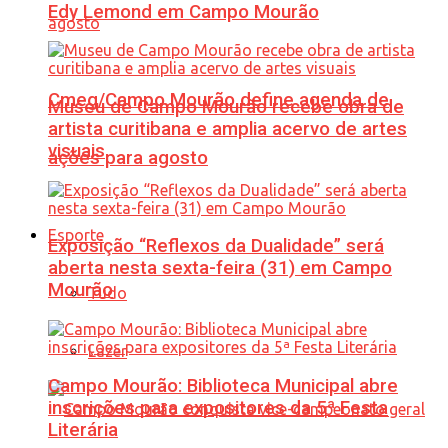
Edy Lemond em Campo Mourão
Cmeg/Campo Mourão define agenda de
Museu de Campo Mourão recebe obra de
artista curitibana e amplia acervo de artes
visuais
ações para agosto
Esporte
Exposição “Reflexos da Dualidade” será
aberta nesta sexta-feira (31) em Campo
Mourão
Tudo
Lazer
Campo Mourão: Biblioteca Municipal abre
inscrições para expositores da 5ª Festa
Literária