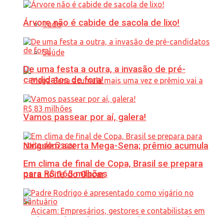
Árvore não é cabide de sacola de lixo!
Tudo
Saúde
De uma festa a outra, a invasão de pré-
candidatos de fora!
Vamos passear por aí, galera!
Ninguém acerta Mega-Sena; prêmio acumula
Em clima de final de Copa, Brasil se prepara
para R$ 165 milhões
para noite do Oscar