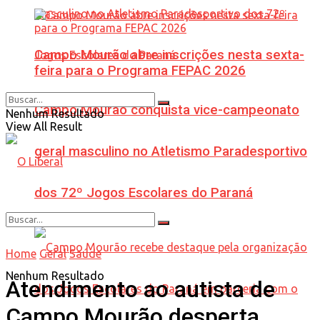
Campo Mourão abre inscrições nesta sexta-
feira para o Programa FEPAC 2026
Campo Mourão conquista vice-campeonato
Nenhum Resultado
View All Result
geral masculino no Atletismo Paradesportivo
dos 72º Jogos Escolares do Paraná
Home
Geral
Saúde
Nenhum Resultado
Atendimento ao autista de
Campo Mourão desperta