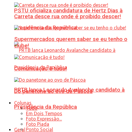
PSTU oficializa candidatura de Hertz Dias à
Carreta desce rua onde é proibido descer!
Presidência da República
Supermercados querem saber se eu tenho o
clube!
Comunicação é tudo!
PRTB lança Leonardo Avalanche candidato à
Do panetone ao ovo de Páscoa
Colunas
Presidência da República
Tudo
Em Dois Tempos
Foto Expressão...
Foto Piada
Ponto Social
Geral