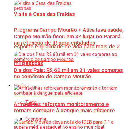
Visita à Casa das Fraldas
Programa Campo Mourão + Ativa leva saúde,
Campo Mourão ficou em 3º lugar no Paraná
na retenção de IR para entidades
esporte e qualidade de vida para mais de 2
mil pessoas
Dia dos Pais: R$ 60 mil em 31 vales compras
no comércio de Campo Mourão
Política
Tudo
Armadilhas reforçam monitoramento e
tornam combate à dengue mais eficiente
Economia