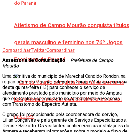
Atletismo de Campo Mourão conquista títulos
gerais masculino e feminino nos 76º Jogos
Compartilhar
Twittar
Compartilhar
Escolares do Paraná
Assessoria de Comunicação
–
Prefeitura de Campo
Mourão
Uma comitiva do município de Marechal Candido Rondon, na
região oeste do Paraná, esteve em Campo Mourão na manhã
desta quinta-feira (13) para conhecer o serviço de
atendimento prestado pelo município por meio do Ampara,
que é o Centro Especializado no Atendimento a Pessoas
com Transtorno do Espectro Autista.
O grupo foi recepcionado pela coordenadora do serviço,
Lilian Gonçalves e pela gerente de Serviços Especializados,
Denise Barzotto. Os visitantes conheceram as instalações do
Ampara e receberam informações sobre o modelo e fluxo de