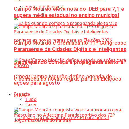
Favo com Pimenta
Campo Mourão eleva nota do IDEB para 7,1 e
supera média estadual no ensino municipal
Campo Mourão é premiada no 11º Congresso
Paranaense de Cidades Digitais e Inteligentes
Saiba quando começa a propaganda eleitoral
Cmeg/Campo Mourão define agenda de
e conheça as novas regras para as Eleições
ações para agosto
Esporte
2026
Tudo
Lazer