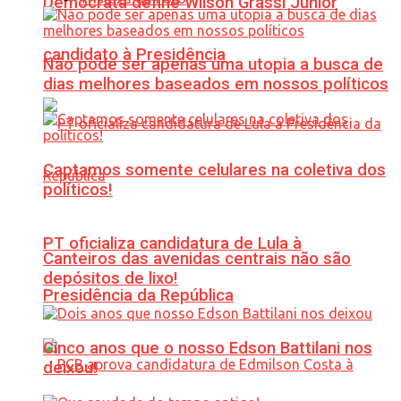
Democrata define Wilson Grassi Júnior
candidato à Presidência
Não pode ser apenas uma utopia a busca de
dias melhores baseados em nossos políticos
Captamos somente celulares na coletiva dos
políticos!
PT oficializa candidatura de Lula à
Canteiros das avenidas centrais não são
depósitos de lixo!
Presidência da República
Cinco anos que o nosso Edson Battilani nos
deixou!