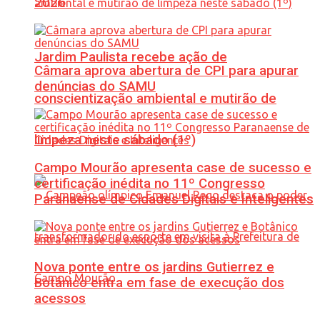
2026
Jardim Paulista recebe ação de
Câmara aprova abertura de CPI para apurar
denúncias do SAMU
conscientização ambiental e mutirão de
limpeza neste sábado (1º)
Campo Mourão apresenta case de sucesso e
certificação inédita no 11º Congresso
Paranaense de Cidades Digitais e Inteligentes
Nova ponte entre os jardins Gutierrez e
Botânico entra em fase de execução dos
acessos