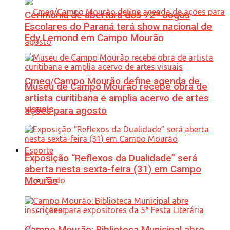
Cerimônia de abertura dos 72º Jogos
Escolares do Paraná terá show nacional de
Edy Lemond em Campo Mourão
Cmeg/Campo Mourão define agenda de
Museu de Campo Mourão recebe obra de
artista curitibana e amplia acervo de artes
visuais
ações para agosto
Esporte
Exposição “Reflexos da Dualidade” será
aberta nesta sexta-feira (31) em Campo
Mourão
Tudo
Lazer
Campo Mourão: Biblioteca Municipal abre