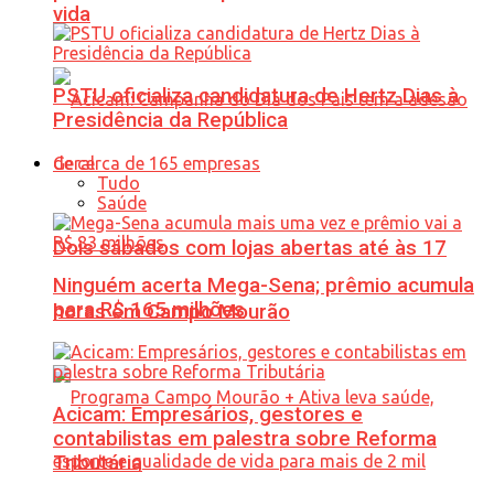
vida
PSTU oficializa candidatura de Hertz Dias à
Presidência da República
Geral
Tudo
Saúde
Dois sábados com lojas abertas até às 17
Ninguém acerta Mega-Sena; prêmio acumula
para R$ 165 milhões
horas em Campo Mourão
Acicam: Empresários, gestores e
contabilistas em palestra sobre Reforma
Tributária