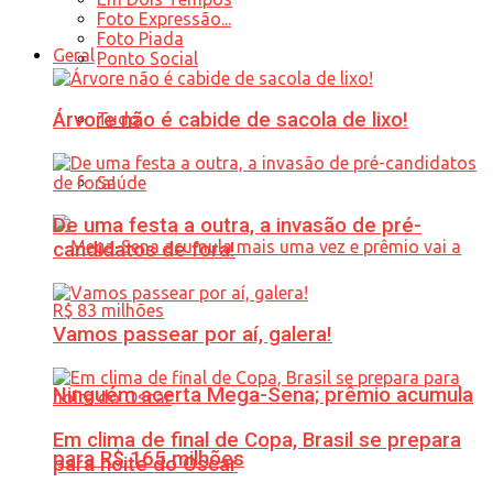
Foto Expressão...
Foto Piada
Geral
Ponto Social
Árvore não é cabide de sacola de lixo!
Tudo
Saúde
De uma festa a outra, a invasão de pré-
candidatos de fora!
Vamos passear por aí, galera!
Ninguém acerta Mega-Sena; prêmio acumula
Em clima de final de Copa, Brasil se prepara
para R$ 165 milhões
para noite do Oscar