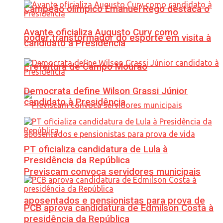
Campeão olímpico Emanuel Rego destaca o
Avante oficializa Augusto Cury como
poder transformador do esporte em visita à
candidato à Presidência
Prefeitura de Campo Mourão
Democrata define Wilson Grassi Júnior
candidato à Presidência
PT oficializa candidatura de Lula à
Presidência da República
Previscam convoca servidores municipais
aposentados e pensionistas para prova de
PCB aprova candidatura de Edmilson Costa à
presidência da República