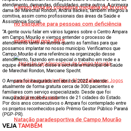
atendimento, demandas, dificuldades, entre outros. A primeira
Campo Mourão conquista medalha de bronze
dama de Marechal Rondon, Andria Backes, também integrou a
comitiva, assim como profissionais das áreas da Saúde e
Assistência Social.
no basquete para pessoas com deficiência
“A gente ouviu falar em vários lugares sobre o Centro Ampara
em Campo Mourão e viemos entender o processo de
intelectual nos JEPS
atendimento tanto ao autista quanto as famílias para que
possamos implantar no nosso município. Verificamos que
Campo Mourão é uma referência na organização desse
atendimento, fazendo em especial o trabalho em rede e a
equipe é fantástica”, disse a secretária municipal de Saúde
de Marechal Rondon, Marciane Specht.
O Ampara foi inaugurado em abril de 2022 e atende
atualmente de forma gratuita cerca de 300 pacientes e
familiares com serviço especializado. Desde que foi
inaugurado já recebeu visitantes de 21 cidades do Estado.
Por dois anos consecutivos o Ampara foi contemplado entre
os projetos reconhecidos pelo Prêmio Gestor Público Paraná
(PGP-PR).
Natação paradesportiva de Campo Mourão
VEJA
TAMBÉM