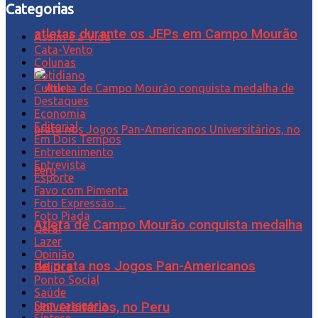
Categorias
atletas durante os JEPs em Campo Mourão
Assim é a Vida
Cata-Vento
Colunas
Cotidiano
Cultura
Destaques
Economia
Editorial
Em Dois Tempos
Entretenimento
Entrevista
Esporte
Favo com Pimenta
Foto Expressão…
Foto Piada
Atleta de Campo Mourão conquista medalha
Geral
Lazer
Opinião
de prata nos Jogos Pan-Americanos
Política
Ponto Social
Saúde
Sem categoria
Universitários, no Peru
Síntese