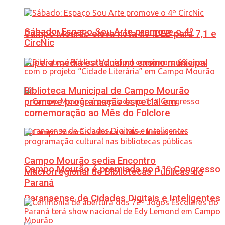
Sábado: Espaço Sou Arte promove o 4º
Campo Mourão eleva nota do IDEB para 7,1 e
CircNic
supera média estadual no ensino municipal
Biblioteca Municipal de Campo Mourão
promove programação especial em
comemoração ao Mês do Folclore
Campo Mourão sedia Encontro
Campo Mourão é premiada no 11º Congresso
Macrorregional de Bibliotecas Públicas do
Paraná
Paranaense de Cidades Digitais e Inteligentes