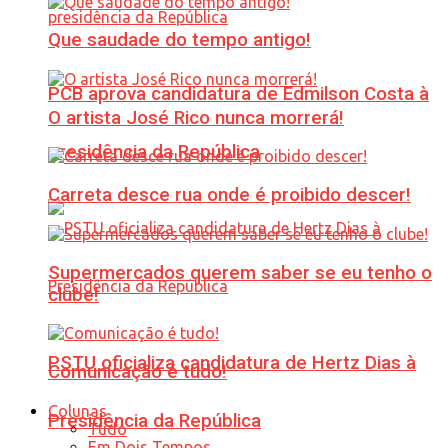
Que saudade do tempo antigo!
PCB aprova candidatura de Edmilson Costa à
O artista José Rico nunca morrerá!
presidência da República
Carreta desce rua onde é proibido descer!
Supermercados querem saber se eu tenho o
clube!
PSTU oficializa candidatura de Hertz Dias à
Comunicação é tudo!
Colunas
Presidência da República
Tudo
Em Dois Tempos