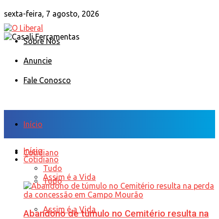
sexta-feira, 7 agosto, 2026
Sobre Nós
Anuncie
Fale Conosco
Início
Início
Cotidiano
Cotidiano
Tudo
Assim é a Vida
Tudo
Assim é a Vida
Abandono de túmulo no Cemitério resulta na