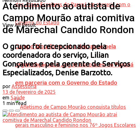
Nenhum Resultado
Atendimento ao autista de
Campo Mourão atrai comitiva
View All Result
de Marechal Candido Rondon
O grupo foi recepcionado pela
Campo Mourão recebe destaque pela
coordenadora do serviço, Lilian
Gonçalves e pela gerente de Serviços
organização dos Jogos Escolares do Paraná
Especializados, Denise Barzotto.
em parceria com o Governo do Estado
por
Assessoria
13 de fevereiro de 2025
em
Saúde
1 min read