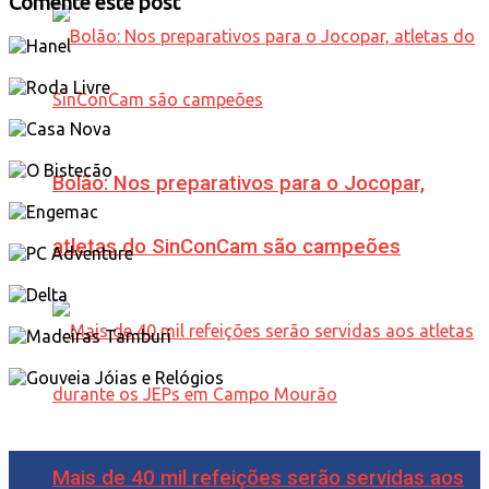
Comente este post
Bolão: Nos preparativos para o Jocopar,
atletas do SinConCam são campeões
Mais de 40 mil refeições serão servidas aos