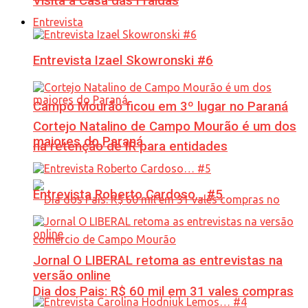
Visita à Casa das Fraldas
Entrevista
Entrevista Izael Skowronski #6
Campo Mourão ficou em 3º lugar no Paraná
Cortejo Natalino de Campo Mourão é um dos
maiores do Paraná
na retenção de IR para entidades
Entrevista Roberto Cardoso… #5
Jornal O LIBERAL retoma as entrevistas na
versão online
Dia dos Pais: R$ 60 mil em 31 vales compras