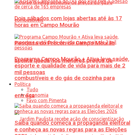
Dois sábados com lojas abertas até às 17
horas em Campo Mourão
Pesquisa do Procon de Campo Mourão
Programa Campo Mourão + Ativa leva saúde,
aponta queda nos menores preços de
esporte e qualidade de vida para mais de 2
mil pessoas
combustíveis e do gás de cozinha para
Política
Tudo
Economia
entrega
Favo com Pimenta
Saiba quando começa a propaganda eleitoral
e conheça as novas regras para as Eleições