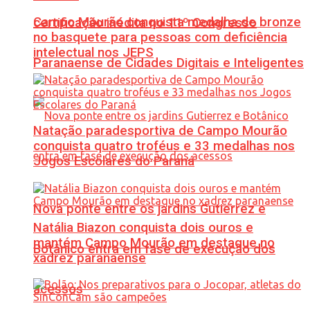
Campo Mourão conquista medalha de bronze
certificação inédita no 11º Congresso
no basquete para pessoas com deficiência
intelectual nos JEPS
Paranaense de Cidades Digitais e Inteligentes
Natação paradesportiva de Campo Mourão
conquista quatro troféus e 33 medalhas nos
Jogos Escolares do Paraná
Nova ponte entre os jardins Gutierrez e
Natália Biazon conquista dois ouros e
mantém Campo Mourão em destaque no
Botânico entra em fase de execução dos
xadrez paranaense
acessos