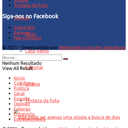
Tristeza da Foto
Siga-nos no Facebook
Opinião
Sobre Nós
Anuncie
Tudo
Fale Conosco
© 2021 - Desenvolvido por
Webmundo soluções Interativas
Cata-Vento
Nenhum Resultado
Editorial
View All Result
Início
Cotidiano
Síntese
Política
Geral
Esporte
Tristeza da Foto
Opinião
Colunas
Entrevista
Entretenimento