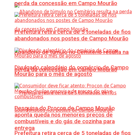
perda da concessão em Campo Mourão
Prefeitura retira cerca de 5 toneladas de fios
abandonados nos postes de Campo Mourão
Abandono de túmulo no Cemitério resulta na
Divulgado calendário do comércio de Campo
perda da concessão em Campo Mourão
Mourão para o mês de agosto
Pesquisa do Procon de Campo Mourão
aponta queda nos menores preços de
combustíveis e do gás de cozinha para
entrega
Prefeitura retira cerca de 5 toneladas de fios