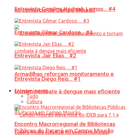
Entrevista Carolina Hodniuk Lemos… #4
no comércio de Campo Mourão
Entrevista Gilmar Cardoso… #3
Entrevista Jair Elias… #2
Armadilhas reforçam monitoramento e
Entrevista Diego Reis… #1
Entretenimento
tornam combate à dengue mais eficiente
Tudo
Cultura
Encontro Macrorregional de Bibliotecas
Públicas do Paraná em Campo Mourão