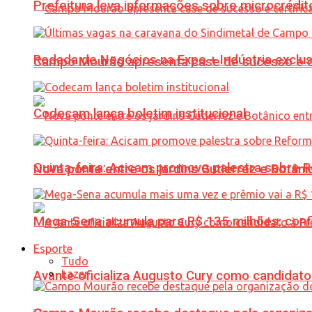
Prefeitura leva informações sobre microcrédi
Rodada de Negócios na Expo + Indústria exclu
Campo Mourão apresenta case de sucesso e cer
Codecam lança boletim institucional
Quinta-feira: Acicam promove palestra sobre R
Nova ponte entre os jardins Gutierrez e Botâ
Mega-Sena acumula para R$ 135 milhões; conf
Esporte
Tudo
Lazer
Avante oficializa Augusto Cury como candidato