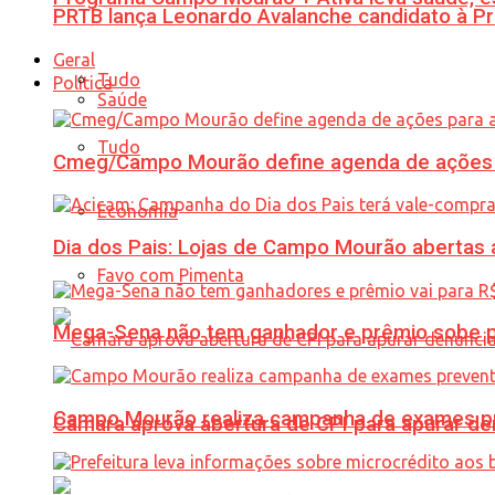
PRTB lança Leonardo Avalanche candidato à Pr
Geral
Tudo
Política
Saúde
Tudo
Cmeg/Campo Mourão define agenda de ações 
Economia
Dia dos Pais: Lojas de Campo Mourão abertas a
Favo com Pimenta
Mega-Sena não tem ganhador e prêmio sobe p
Campo Mourão realiza campanha de exames pre
Câmara aprova abertura de CPI para apurar d