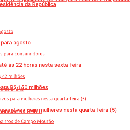
esidência da República
para agosto
té às 22 horas nesta sexta-feira
ara R$ 150 milhões
ventivos para mulheres nesta quarta-feira (5)
enúncias do SAMU