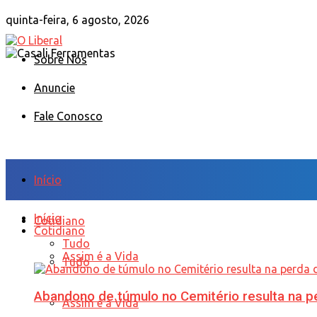
quinta-feira, 6 agosto, 2026
Sobre Nós
Anuncie
Fale Conosco
Início
Início
Cotidiano
Cotidiano
Tudo
Assim é a Vida
Tudo
Abandono de túmulo no Cemitério resulta na
Assim é a Vida