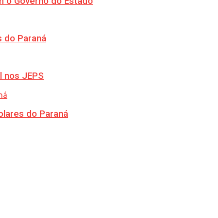
m o Governo do Estado
s do Paraná
l nos JEPS
olares do Paraná