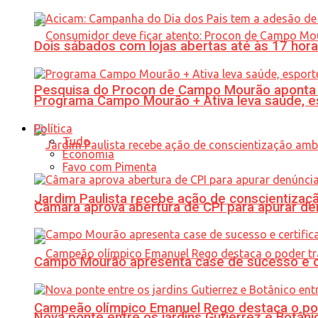
Dois sábados com lojas abertas até às 17 h
Pesquisa do Procon de Campo Mourão aponta 
Programa Campo Mourão + Ativa leva saúde, es
Política
Tudo
Economia
Favo com Pimenta
Jardim Paulista recebe ação de conscientizaç
Câmara aprova abertura de CPI para apurar d
Campo Mourão apresenta case de sucesso e cer
Campeão olímpico Emanuel Rego destaca o pod
Nova ponte entre os jardins Gutierrez e Botâ