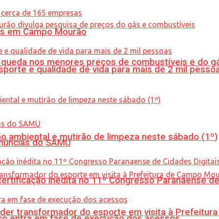
oras em Campo Mourão
queda nos menores preços de combustíveis e do gá
porte e qualidade de vida para mais de 2 mil pesso
ão ambiental e mutirão de limpeza neste sábado (1º)
enúncias do SAMU
tificação inédita no 11º Congresso Paranaense de C
er transformador do esporte em visita à Prefeitu
nico entra em fase de execução dos acessos