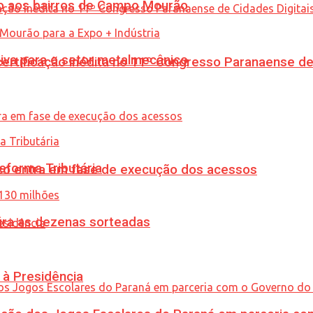
to aos bairros de Campo Mourão
siva para o setor metalmecânico
tificação inédita no 11º Congresso Paranaense de C
eforma Tributária
nico entra em fase de execução dos acessos
ira as dezenas sorteadas
 à Presidência