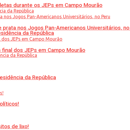
atletas durante os JEPs em Campo Mourão
 prata nos Jogos Pan-Americanos Universitários, no
esidência da República
am final dos JEPs em Campo Mourão
esidência da República
líticos!
tos de lixo!