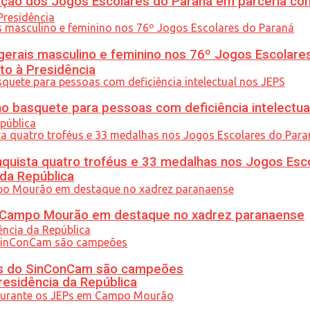
ção dos Jogos Escolares do Paraná em parceria co
gerais masculino e feminino nos 76º Jogos Escolare
to à Presidência
 basquete para pessoas com deficiência intelectua
uista quatro troféus e 33 medalhas nos Jogos Esc
 da República
ém Campo Mourão em destaque no xadrez paranaense
etas do SinConCam são campeões
residência da República