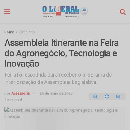
Home
Cotidiano
Assembleia Itinerante na Feira
do Agronegócio, Tecnologia e
Inovação
Feira foi escolhida para receber o programa de
interiorização da Assembleia Legislativa.
por
Assessoria
26 de maio de 2025
2 min read