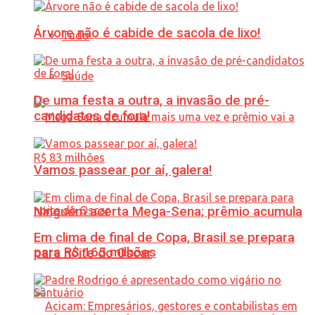
Árvore não é cabide de sacola de lixo!
Tudo
Saúde
De uma festa a outra, a invasão de pré-
candidatos de fora!
Vamos passear por aí, galera!
Ninguém acerta Mega-Sena; prêmio acumula
Em clima de final de Copa, Brasil se prepara
para R$ 165 milhões
para noite do Oscar