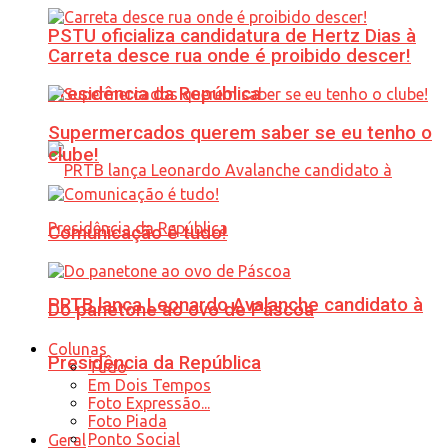
PSTU oficializa candidatura de Hertz Dias à
Carreta desce rua onde é proibido descer!
Presidência da República
Supermercados querem saber se eu tenho o
clube!
Comunicação é tudo!
PRTB lança Leonardo Avalanche candidato à
Do panetone ao ovo de Páscoa
Colunas
Presidência da República
Tudo
Em Dois Tempos
Foto Expressão...
Foto Piada
Ponto Social
Geral