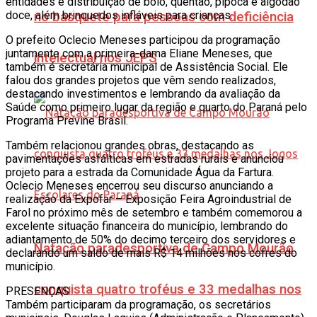
entidades e distribuição de bolo, quentão, pipoca e algodão
doce, além brinquedos infláveis para crianças.
no basquete para pessoas com deficiência
O prefeito Oclecio Meneses participou da programação
juntamente com a primeira-dama Eliane Meneses, que
intelectual nos JEPS
também é secretária municipal de Assistência Social. Ele
falou dos grandes projetos que vêm sendo realizados,
destacando investimentos e lembrando da avaliação da
Saúde como primeiro lugar da região e quarto do Paraná pelo
Programa Previne Brasil.
Também relacionou grandes obras, destacando as
pavimentações asfálticas em estradas rurais e anunciou
projeto para a estrada da Comunidade Água da Fartura.
Oclecio Meneses encerrou seu discurso anunciando a
realização da Expofar – Exposição Feira Agroindustrial de
Farol no próximo mês de setembro e também comemorou a
excelente situação financeira do município, lembrando do
adiantamento de 50% do decimo terceiro dos servidores e
Natação paradesportiva de Campo Mourão
declarando um saldo de mais R$ 14 milhões nos cofres do
município.
conquista quatro troféus e 33 medalhas nos
PRESENÇAS
Também participaram da programação, os secretários