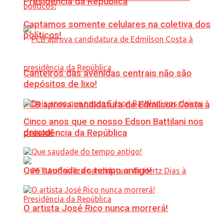
Presidência da República
Captamos somente celulares na coletiva dos
políticos!
Canteiros das avenidas centrais não são
depósitos de lixo!
PCB aprova candidatura de Edmilson Costa à
Cinco anos que o nosso Edson Battilani nos
deixou!
presidência da República
Que saudade do tempo antigo!
O artista José Rico nunca morrerá!