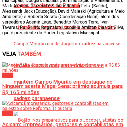
municipais, Douglas Laquias (Administração e Planeamento),
Jogos Escolares do Paraná
Marli Almeida (Fazenda) Sandra Regina Felix (Saúde),
Alessandr Jack (Educação), David Maieski (Agricultura e Meio
Ambiente) e Roberta Serato (Coordenação Geral), além dos
vereadores Ademir Lage, Benedito Marcos Terra, Ivan
Tavares, Rei Guirro, Reginaldo Loubak e Amilton Dias da Silva,
que é presidente do Poder Legislativo Municipal.
VEJA
TAMBÉM
Natália Biazon conquista dois ouros e
Geral
mantém Campo Mourão em destaque no
Ninguém acerta Mega-Sena; prêmio acumula para
R$ 165 milhões
xadrez paranaense
Geral
Acicam: Empresários, gestores e contabilistas em