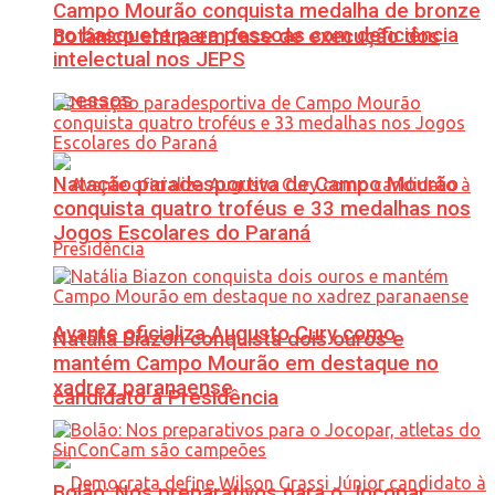
Campo Mourão conquista medalha de bronze
no basquete para pessoas com deficiência
Botânico entra em fase de execução dos
intelectual nos JEPS
acessos
Natação paradesportiva de Campo Mourão
conquista quatro troféus e 33 medalhas nos
Jogos Escolares do Paraná
Avante oficializa Augusto Cury como
Natália Biazon conquista dois ouros e
mantém Campo Mourão em destaque no
xadrez paranaense
candidato à Presidência
Bolão: Nos preparativos para o Jocopar,