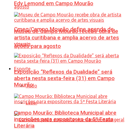
Edy Lemond em Campo Mourão
Cmeg/Campo Mourão define agenda de
Museu de Campo Mourão recebe obra de
artista curitibana e amplia acervo de artes
visuais
ações para agosto
Esporte
Exposição “Reflexos da Dualidade” será
aberta nesta sexta-feira (31) em Campo
Mourão
Tudo
Lazer
Campo Mourão: Biblioteca Municipal abre
inscrições para expositores da 5ª Festa
Literária