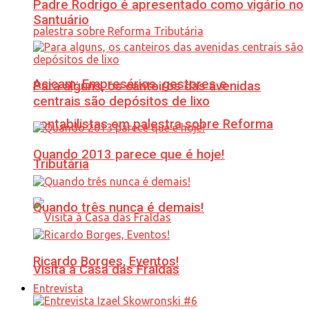
Padre Rodrigo é apresentado como vigário no
Santuário
Acicam: Empresários, gestores e
Para alguns, os canteiros das avenidas
centrais são depósitos de lixo
contabilistas em palestra sobre Reforma
Quando 2013 parece que é hoje!
Tributária
Quando três nunca é demais!
Ricardo Borges, Eventos!
Visita à Casa das Fraldas
Entrevista