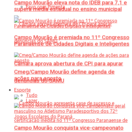
Campo Mourão eleva nota do IDEB para 7,1 e
Favo com Pimenta
supera média estadual no ensino municipal
Campo Mourão é premiada no 11º Congresso
Paranaense de Cidades Digitais e Inteligentes
Câmara aprova abertura de CPI para apurar
Cmeg/Campo Mourão define agenda de
ações para agosto
denúncias do SAMU
Esporte
Tudo
Lazer
Campo Mourão conquista vice-campeonato