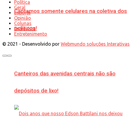
Política
Geral
Captamos somente celulares na coletiva dos
Esporte
Opinião
Colunas
políticos!
Entrevista
Entretenimento
© 2021 - Desenvolvido por
Webmundo soluções Interativas
Canteiros das avenidas centrais não são
depósitos de lixo!