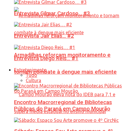
Entrevista Gilmar Cardoso… #3
Entrevista Jair Elias… #2
Armadilhas reforçam monitoramento e
Entrevista Diego Reis… #1
Entretenimento
tornam combate à dengue mais eficiente
Tudo
Cultura
Encontro Macrorregional de Bibliotecas
Públicas do Paraná em Campo Mourão