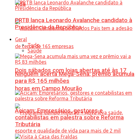
vida
PRTB lança Leonardo Avalanche candidato à
Presidência da República
Geral
Tudo
Saúde
Dois sábados com lojas abertas até às 17
Ninguém acerta Mega-Sena; prêmio acumula
para R$ 165 milhões
horas em Campo Mourão
Acicam: Empresários, gestores e
contabilistas em palestra sobre Reforma
Tributária