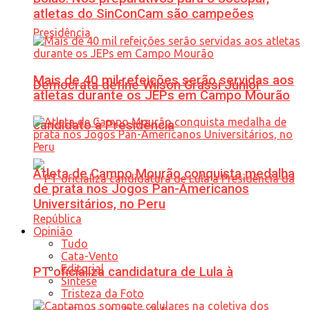
atletas do SinConCam são campeões
Mais de 40 mil refeições serão servidas aos
Democrata define Wilson Grassi Júnior
atletas durante os JEPs em Campo Mourão
candidato à Presidência
Atleta de Campo Mourão conquista medalha
de prata nos Jogos Pan-Americanos
Universitários, no Peru
Opinião
Tudo
Cata-Vento
Editorial
PT oficializa candidatura de Lula à
Síntese
Tristeza da Foto