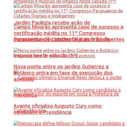
Jardim Paulista recebe ação de
Campo Mourão apresenta case de sucesso e
certificação inédita no 11º Congresso
conscientização ambiental e mutirão de
Paranaense de Cidades Digitais e Inteligentes
limpeza neste sábado (1º)
Nova ponte entre os jardins Gutierrez e
Botânico entra em fase de execução dos
acessos
Avante oficializa Augusto Cury como
candidato à Presidência