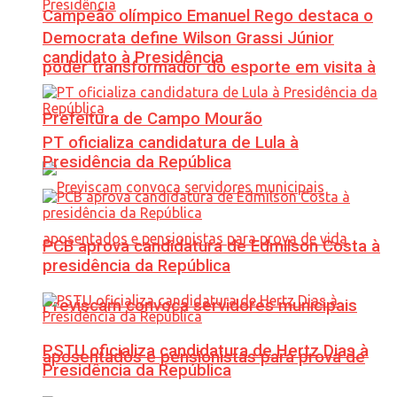
Campeão olímpico Emanuel Rego destaca o
Democrata define Wilson Grassi Júnior
candidato à Presidência
poder transformador do esporte em visita à
Prefeitura de Campo Mourão
PT oficializa candidatura de Lula à
Presidência da República
PCB aprova candidatura de Edmilson Costa à
presidência da República
Previscam convoca servidores municipais
PSTU oficializa candidatura de Hertz Dias à
aposentados e pensionistas para prova de
Presidência da República