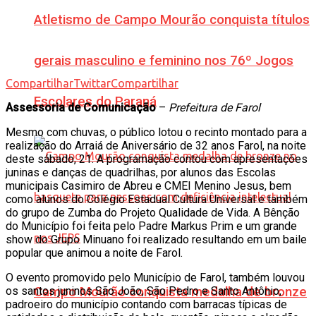
Atletismo de Campo Mourão conquista títulos
gerais masculino e feminino nos 76º Jogos
Compartilhar
Twittar
Compartilhar
Escolares do Paraná
Assessoria de Comunicação
–
Prefeitura de Farol
Mesmo com chuvas, o público lotou o recinto montado para a
realização do Arraiá de Aniversário de 32 anos Farol, na noite
deste sábado, 21. A programação contou com apresentações
juninas e danças de quadrilhas, por alunos das Escolas
municipais Casimiro de Abreu e CMEI Menino Jesus, bem
como alunos do Colégio Estadual Cultura Universal e também
do grupo de Zumba do Projeto Qualidade de Vida. A Bênção
do Município foi feita pelo Padre Markus Prim e um grande
show do Grupo Minuano foi realizado resultando em um baile
popular que animou a noite de Farol.
O evento promovido pelo Município de Farol, também louvou
os santos juninos São João, São Pedro e Santo Antônio,
Campo Mourão conquista medalha de bronze
padroeiro do município contando com barracas típicas de