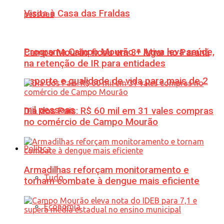
Visita à Casa das Fraldas
Programa Campo Mourão + Ativa leva saúde,
Campo Mourão ficou em 3º lugar no Paraná
na retenção de IR para entidades
esporte e qualidade de vida para mais de 2
mil pessoas
Dia dos Pais: R$ 60 mil em 31 vales compras
no comércio de Campo Mourão
Política
Armadilhas reforçam monitoramento e
Tudo
tornam combate à dengue mais eficiente
Economia