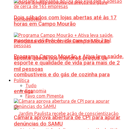
Dois sábados com lojas abertas até às 17
horas em Campo Mourão
Pesquisa do Procon de Campo Mourão
Programa Campo Mourão + Ativa leva saúde,
aponta queda nos menores preços de
esporte e qualidade de vida para mais de 2
mil pessoas
combustíveis e do gás de cozinha para
Política
Tudo
Economia
entrega
Favo com Pimenta
Câmara aprova abertura de CPI para apurar
denúncias do SAMU