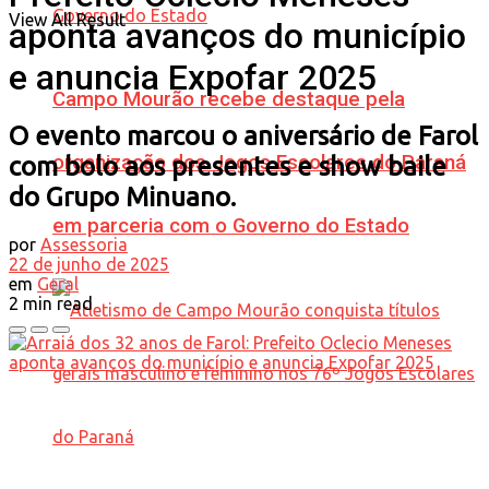
View All Result
aponta avanços do município
e anuncia Expofar 2025
Campo Mourão recebe destaque pela
O evento marcou o aniversário de Farol
organização dos Jogos Escolares do Paraná
com bolo aos presentes e show baile
do Grupo Minuano.
em parceria com o Governo do Estado
por
Assessoria
22 de junho de 2025
em
Geral
2 min read