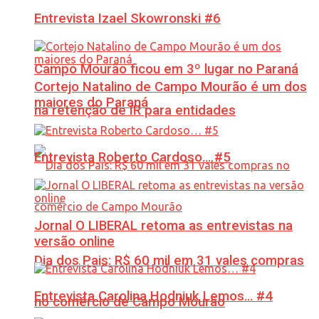
Entrevista Izael Skowronski #6
Campo Mourão ficou em 3º lugar no Paraná
Cortejo Natalino de Campo Mourão é um dos
maiores do Paraná
na retenção de IR para entidades
Entrevista Roberto Cardoso… #5
Jornal O LIBERAL retoma as entrevistas na
versão online
Dia dos Pais: R$ 60 mil em 31 vales compras
Entrevista Carolina Hodniuk Lemos… #4
no comércio de Campo Mourão