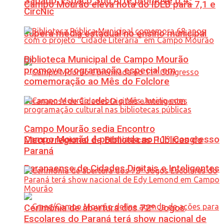
Sábado: Espaço Sou Arte promove o 4º
Campo Mourão eleva nota do IDEB para 7,1 e
CircNic
supera média estadual no ensino municipal
Biblioteca Municipal de Campo Mourão
promove programação especial em
comemoração ao Mês do Folclore
Campo Mourão sedia Encontro
Campo Mourão é premiada no 11º Congresso
Macrorregional de Bibliotecas Públicas do
Paraná
Paranaense de Cidades Digitais e Inteligentes
Cerimônia de abertura dos 72º Jogos
Escolares do Paraná terá show nacional de