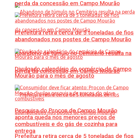
perda da concessão em Campo Mourão
Prefeitura retira cerca de 5 toneladas de fios
abandonados nos postes de Campo Mourão
Abandono de túmulo no Cemitério resulta na
Divulgado calendário do comércio de Campo
perda da concessão em Campo Mourão
Mourão para o mês de agosto
Pesquisa do Procon de Campo Mourão
aponta queda nos menores preços de
combustíveis e do gás de cozinha para
entrega
Prefeitura retira cerca de 5 toneladas de fios