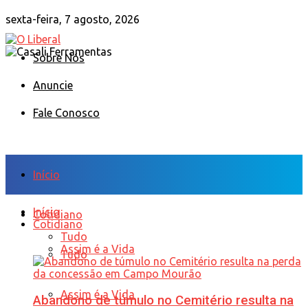
sexta-feira, 7 agosto, 2026
Sobre Nós
Anuncie
Fale Conosco
Início
Início
Cotidiano
Cotidiano
Tudo
Assim é a Vida
Tudo
Assim é a Vida
Abandono de túmulo no Cemitério resulta na