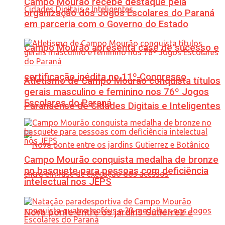
Campo Mourão recebe destaque pela
organização dos Jogos Escolares do Paraná
em parceria com o Governo do Estado
Campo Mourão apresenta case de sucesso e
certificação inédita no 11º Congresso
Atletismo de Campo Mourão conquista títulos
gerais masculino e feminino nos 76º Jogos
Escolares do Paraná
Paranaense de Cidades Digitais e Inteligentes
Campo Mourão conquista medalha de bronze
no basquete para pessoas com deficiência
intelectual nos JEPS
Nova ponte entre os jardins Gutierrez e