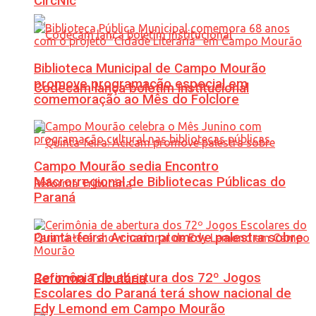
CircNic
Biblioteca Municipal de Campo Mourão
promove programação especial em
Codecam lança boletim institucional
comemoração ao Mês do Folclore
Campo Mourão sedia Encontro
Macrorregional de Bibliotecas Públicas do
Paraná
Quinta-feira: Acicam promove palestra sobre
Cerimônia de abertura dos 72º Jogos
Reforma Tributária
Escolares do Paraná terá show nacional de
Edy Lemond em Campo Mourão