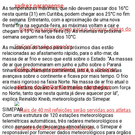
xadrez paranaense
As temperaturas máximas, que não devem passar dos 16°C
nesta quinta (31) em Curitiba, podem chegar aos 25°C no fim
de semana. Entretanto, com a aproximação de uma nova
frente fria na segunda-feira, as máximas voltam a cair e
chegam a 13°C na terça-feira (5). As mínimas na próxima
semana seguem na faixa dos 10°C.
As mudanças do tempo para os próximos dias estão
relacionadas ao afastamento rápido, para o alto-mar, da
massa de ar frio e seco que está sobre o Estado. “As massas
de ar que predominaram em junho e julho sobre o Paraná
Bolão: Nos preparativos para o Jocopar,
tinham comportamento continental, isto é, o núcleo delas
avançava sobre o continente e ficava por mais tempo. O frio
era mais rigoroso na faixa Norte. Na massa de ar frio atual o
atletas do SinConCam são campeões
núcleo está no oceano e o frio intenso não chegou com força
no Norte, tanto que nesta quinta já deve aquecer por lá”,
explica Reinaldo Kneib, meteorologista do Simepar.
SIMEPAR
Com uma estrutura de 120 estações meteorológicas
telemétricas automáticas, três radares meteorológicos e
cinco sensores de descargas atmosféricas, o Simepar é
responsável por fornecer dados meteorológicos para órgãos