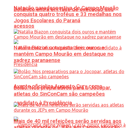
Natação paradesportiva de Campo Mourão
Botânico entra em fase de execução dos
conquista quatro troféus e 33 medalhas nos
Jogos Escolares do Paraná
acessos
Natália Biazon conquista dois ouros e
mantém Campo Mourão em destaque no
xadrez paranaense
Avante oficializa Augusto Cury como
Bolão: Nos preparativos para o Jocopar,
atletas do SinConCam são campeões
candidato à Presidência
Mais de 40 mil refeições serão servidas aos
atletas durante os JEPs em Campo Mourão