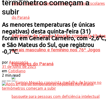
termômetros começam a
subir
As menores temperaturas (e únicas
negativas) desta quinta-feira (31)
Atletismo de Campo Mourão conquista títulos
foram em General Carneiro, com -2,6°C,
e São Mateus do Sul, que registrou
gerais masculino e feminino nos 76º Jogos
-0,7°C.
por
Assessoria
Escolares do Paraná
31 de julho de 2025
em
Cotidiano
2 min read