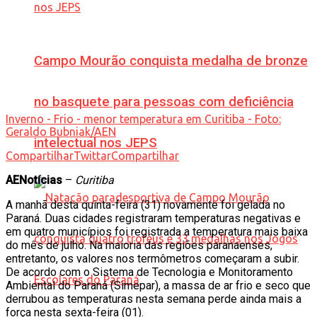
Campo Mourão conquista medalha de bronze
no basquete para pessoas com deficiência
Inverno - Frio - menor temperatura em Curitiba - Foto:
Geraldo Bubniak/AEN
intelectual nos JEPS
Compartilhar
Twittar
Compartilhar
AENotícias
–
Curitiba
A manhã desta quinta-feira (31) novamente foi gelada no
Paraná. Duas cidades registraram temperaturas negativas e
em quatro municípios foi registrada a temperatura mais baixa
do mês de julho. Na maioria das regiões paranaenses,
entretanto, os valores nos termômetros começaram a subir.
De acordo com o Sistema de Tecnologia e Monitoramento
Ambiental do Paraná (Simepar), a massa de ar frio e seco que
derrubou as temperaturas nesta semana perde ainda mais a
força nesta sexta-feira (01).