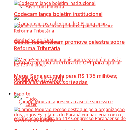
Favo com Pimenta
Codecam lança boletim institucional
Quinta-feira: Acicam promove palestra sobre
Reforma Tributária
Câmara aprova abertura de CPI para apurar
Mega-Sena acumula para R$ 135 milhões;
denúncias do SAMU
confira as dezenas sorteadas
Esporte
Tudo
Lazer