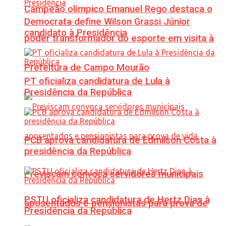
Campeão olímpico Emanuel Rego destaca o
Democrata define Wilson Grassi Júnior
candidato à Presidência
poder transformador do esporte em visita à
Prefeitura de Campo Mourão
PT oficializa candidatura de Lula à
Presidência da República
PCB aprova candidatura de Edmilson Costa à
presidência da República
Previscam convoca servidores municipais
PSTU oficializa candidatura de Hertz Dias à
aposentados e pensionistas para prova de
Presidência da República