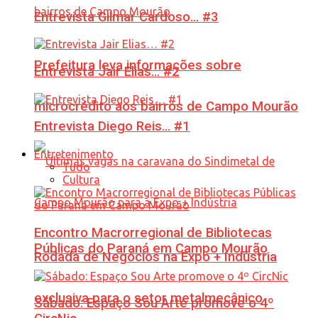
Entrevista Gilmar Cardoso… #3
Prefeitura leva informações sobre
Entrevista Jair Elias… #2
microcrédito aos bairros de Campo Mourão
Entrevista Diego Reis… #1
Entretenimento
Tudo
Cultura
Encontro Macrorregional de Bibliotecas
Públicas do Paraná em Campo Mourão
Rodada de Negócios na Expo + Indústria
exclusiva para o setor metalmecânico
Sábado: Espaço Sou Arte promove o 4º