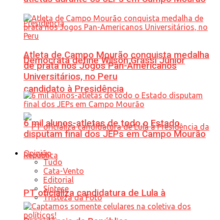
Atleta de Campo Mourão conquista medalha
Democrata define Wilson Grassi Júnior
de prata nos Jogos Pan-Americanos
Universitários, no Peru
candidato à Presidência
6 mil alunos-atletas de todo o Estado
disputam final dos JEPs em Campo Mourão
Opinião
Tudo
Cata-Vento
Editorial
Síntese
PT oficializa candidatura de Lula à
Tristeza da Foto