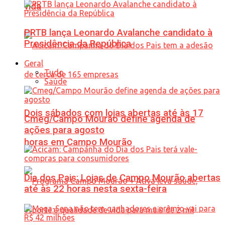
vida
PRTB lança Leonardo Avalanche candidato à
Presidência da República
Geral
Tudo
Saúde
Dois sábados com lojas abertas até às 17
Cmeg/Campo Mourão define agenda de
ações para agosto
horas em Campo Mourão
Dia dos Pais: Lojas de Campo Mourão abertas
até às 22 horas nesta sexta-feira