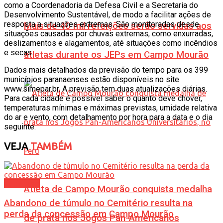
como a Coordenadoria da Defesa Civil e a Secretaria do
Desenvolvimento Sustentável, de modo a facilitar ações de
resposta a situações extremas. São monitoradas desde
Mais de 40 mil refeições serão servidas aos
situações causadas por chuvas extremas, como enxurradas,
deslizamentos e alagamentos, até situações como incêndios
e secas.
atletas durante os JEPs em Campo Mourão
Dados mais detalhados da previsão do tempo para os 399
municípios paranaenses estão disponíveis no site
www.simepar.br. A previsão tem duas atualizações diárias.
Para cada cidade é possível saber o quanto deve chover,
temperaturas mínimas e máximas previstas, umidade relativa
do ar e vento, com detalhamento por hora para a data e o dia
seguinte.
VEJA
TAMBÉM
Cotidiano
Atleta de Campo Mourão conquista medalha
Abandono de túmulo no Cemitério resulta na
perda da concessão em Campo Mourão
de prata nos Jogos Pan-Americanos