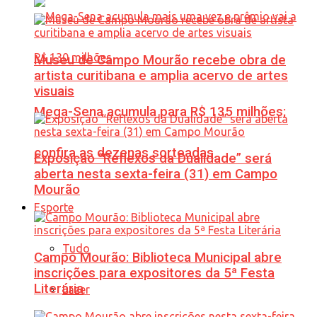
Museu de Campo Mourão recebe obra de
artista curitibana e amplia acervo de artes
visuais
Mega-Sena acumula para R$ 135 milhões;
confira as dezenas sorteadas
Exposição “Reflexos da Dualidade” será
aberta nesta sexta-feira (31) em Campo
Mourão
Esporte
Tudo
Campo Mourão: Biblioteca Municipal abre
inscrições para expositores da 5ª Festa
Literária
Lazer