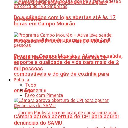
Dois sábados com lojas abertas até às 17
horas em Campo Mourão
Pesquisa do Procon de Campo Mourão
Programa Campo Mourão + Ativa leva saúde,
aponta queda nos menores preços de
esporte e qualidade de vida para mais de 2
mil pessoas
combustíveis e do gás de cozinha para
Política
Tudo
Economia
entrega
Favo com Pimenta
Câmara aprova abertura de CPI para apurar
denúncias do SAMU