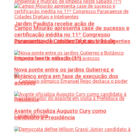
Jardim Paulista recebe ação de
Campo Mourão apresenta case de sucesso e
certificação inédita no 11º Congresso
conscientização ambiental e mutirão de
Paranaense de Cidades Digitais e Inteligentes
limpeza neste sábado (1º)
Nova ponte entre os jardins Gutierrez e
Botânico entra em fase de execução dos
acessos
Avante oficializa Augusto Cury como
candidato à Presidência