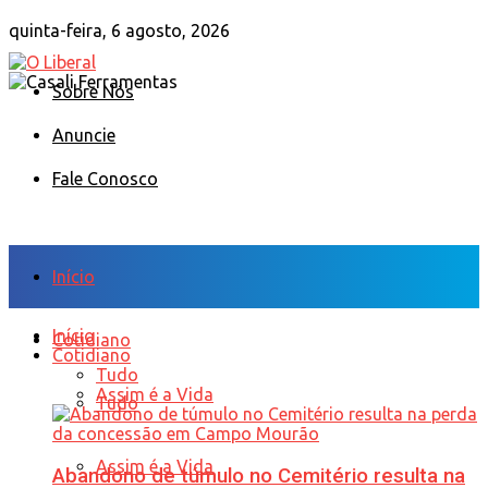
quinta-feira, 6 agosto, 2026
Sobre Nós
Anuncie
Fale Conosco
Início
Início
Cotidiano
Cotidiano
Tudo
Assim é a Vida
Tudo
Assim é a Vida
Abandono de túmulo no Cemitério resulta na