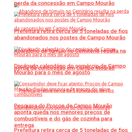
perda da concessão em Campo Mourão
Prefeitura retira cerca de 5 toneladas de fios
abandonados nos postes de Campo Mourão
Abandono de túmulo no Cemitério resulta na
Divulgado calendário do comércio de Campo
perda da concessão em Campo Mourão
Mourão para o mês de agosto
Pesquisa do Procon de Campo Mourão
aponta queda nos menores preços de
combustíveis e do gás de cozinha para
entrega
Prefeitura retira cerca de 5 toneladas de fios