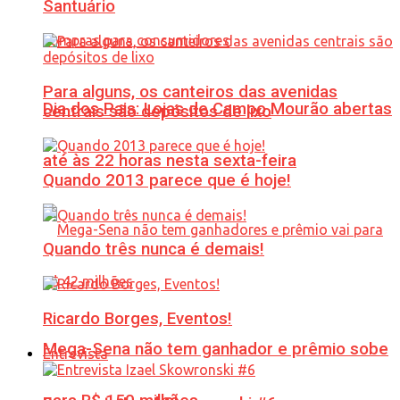
Santuário
Para alguns, os canteiros das avenidas
Dia dos Pais: Lojas de Campo Mourão abertas
centrais são depósitos de lixo
até às 22 horas nesta sexta-feira
Quando 2013 parece que é hoje!
Quando três nunca é demais!
Ricardo Borges, Eventos!
Mega-Sena não tem ganhador e prêmio sobe
Entrevista