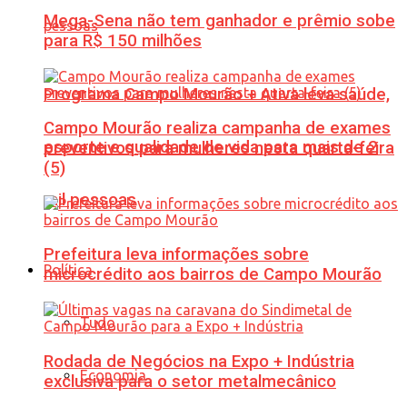
Mega-Sena não tem ganhador e prêmio sobe
para R$ 150 milhões
Programa Campo Mourão + Ativa leva saúde,
Campo Mourão realiza campanha de exames
esporte e qualidade de vida para mais de 2
preventivos para mulheres nesta quarta-feira
(5)
mil pessoas
Prefeitura leva informações sobre
Política
microcrédito aos bairros de Campo Mourão
Tudo
Rodada de Negócios na Expo + Indústria
Economia
exclusiva para o setor metalmecânico