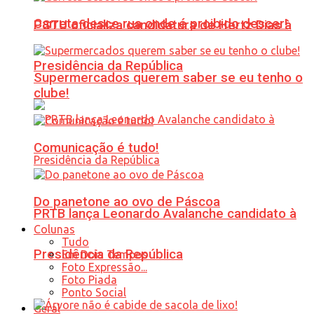
Carreta desce rua onde é proibido descer!
PSTU oficializa candidatura de Hertz Dias à
Presidência da República
Supermercados querem saber se eu tenho o
clube!
Comunicação é tudo!
Do panetone ao ovo de Páscoa
PRTB lança Leonardo Avalanche candidato à
Colunas
Tudo
Presidência da República
Em Dois Tempos
Foto Expressão...
Foto Piada
Ponto Social
Geral