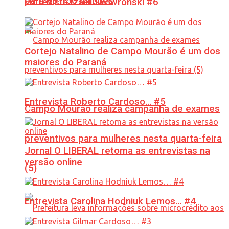
para R$ 150 milhões
Entrevista Izael Skowronski #6
Cortejo Natalino de Campo Mourão é um dos
maiores do Paraná
Entrevista Roberto Cardoso… #5
Campo Mourão realiza campanha de exames
preventivos para mulheres nesta quarta-feira
Jornal O LIBERAL retoma as entrevistas na
versão online
(5)
Entrevista Carolina Hodniuk Lemos… #4