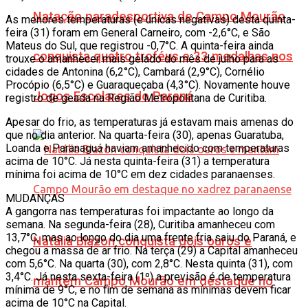
Natação paradesportiva de Campo Mourão
As menores temperaturas (e únicas negativas) desta quinta-
feira (31) foram em General Carneiro, com -2,6°C, e São
Mateus do Sul, que registrou -0,7°C. A quinta-feira ainda
conquista quatro troféus e 33 medalhas nos
trouxe o amanhecer mais gelado do mês de julho para as
cidades de Antonina (6,2°C), Cambará (2,9°C), Cornélio
Procópio (6,5°C) e Guaraqueçaba (4,3°C). Novamente houve
Jogos Escolares do Paraná
registro de geada na Região Metropolitana de Curitiba.
Apesar do frio, as temperaturas já estavam mais amenas do
que no dia anterior. Na quarta-feira (30), apenas Guaratuba,
Loanda e Paranaguá haviam amanhecido com temperaturas
acima de 10°C. Já nesta quinta-feira (31) a temperatura
mínima foi acima de 10°C em dez cidades paranaenses.
MUDANÇAS
A gangorra nas temperaturas foi impactante ao longo da
semana. Na segunda-feira (28), Curitiba amanheceu com
13,7°C, mas ao longo do dia uma frente fria saiu do Paraná, e
Natália Biazon conquista dois ouros e
chegou a massa de ar frio. Na terça (29) a Capital amanheceu
com 5,6°C. Na quarta (30), com 2,8°C. Nesta quinta (31), com
3,4°C. Já nesta sexta-feira (1º) a previsão é de temperatura
mantém Campo Mourão em destaque no
mínima de 9°C, e no fim de semana as mínimas devem ficar
acima de 10°C na Capital.