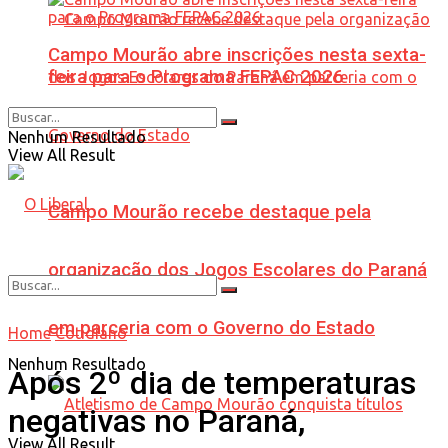
Campo Mourão abre inscrições nesta sexta-
feira para o Programa FEPAC 2026
Nenhum Resultado
View All Result
Campo Mourão recebe destaque pela
organização dos Jogos Escolares do Paraná
em parceria com o Governo do Estado
Home
Cotidiano
Nenhum Resultado
Após 2º dia de temperaturas
negativas no Paraná,
View All Result