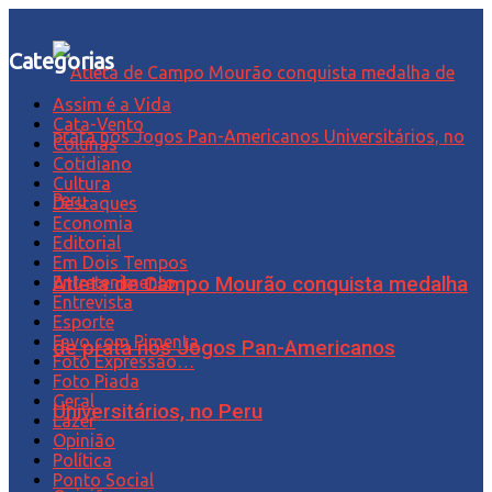
Categorias
Assim é a Vida
Cata-Vento
Colunas
Cotidiano
Cultura
Destaques
Economia
Editorial
Em Dois Tempos
Entretenimento
Atleta de Campo Mourão conquista medalha
Entrevista
Esporte
Favo com Pimenta
de prata nos Jogos Pan-Americanos
Foto Expressão…
Foto Piada
Geral
Universitários, no Peru
Lazer
Opinião
Política
Ponto Social