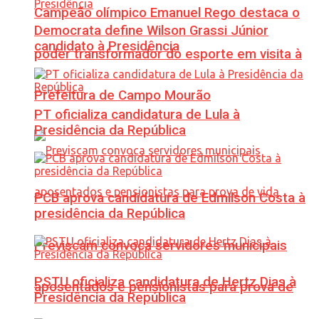
Campeão olímpico Emanuel Rego destaca o
Democrata define Wilson Grassi Júnior
candidato à Presidência
poder transformador do esporte em visita à
Prefeitura de Campo Mourão
PT oficializa candidatura de Lula à
Presidência da República
PCB aprova candidatura de Edmilson Costa à
presidência da República
Previscam convoca servidores municipais
PSTU oficializa candidatura de Hertz Dias à
aposentados e pensionistas para prova de
Presidência da República