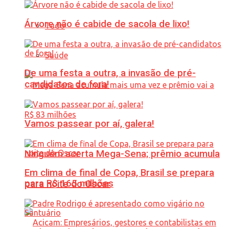
Árvore não é cabide de sacola de lixo!
Tudo
Saúde
De uma festa a outra, a invasão de pré-
candidatos de fora!
Vamos passear por aí, galera!
Ninguém acerta Mega-Sena; prêmio acumula
Em clima de final de Copa, Brasil se prepara
para R$ 165 milhões
para noite do Oscar