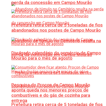
perda da concessão em Campo Mourão
Prefeitura retira cerca de 5 toneladas de fios
abandonados nos postes de Campo Mourão
Abandono de túmulo no Cemitério resulta na
Divulgado calendário do comércio de Campo
perda da concessão em Campo Mourão
Mourão para o mês de agosto
Pesquisa do Procon de Campo Mourão
aponta queda nos menores preços de
combustíveis e do gás de cozinha para
entrega
Prefeitura retira cerca de 5 toneladas de fios