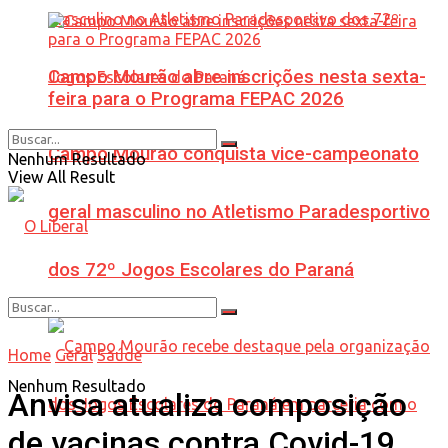
Campo Mourão abre inscrições nesta sexta-
feira para o Programa FEPAC 2026
Campo Mourão conquista vice-campeonato
Nenhum Resultado
View All Result
geral masculino no Atletismo Paradesportivo
dos 72º Jogos Escolares do Paraná
Home
Geral
Saúde
Nenhum Resultado
Anvisa atualiza composição
de vacinas contra Covid-19