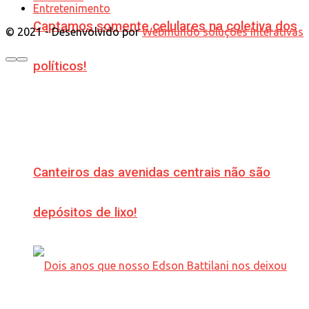
Entretenimento
Captamos somente celulares na coletiva dos
© 2021 - Desenvolvido por
Webmundo soluções Interativas
políticos!
Canteiros das avenidas centrais não são
depósitos de lixo!