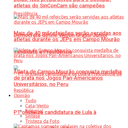
atletas do SinConCam são campeões
Mais de 40 mil refeições serão servidas aos
Democrata define Wilson Grassi Júnior
atletas durante os JEPs em Campo Mourão
candidato à Presidência
Atleta de Campo Mourão conquista medalha
de prata nos Jogos Pan-Americanos
Universitários, no Peru
Opinião
Tudo
Cata-Vento
Editorial
PT oficializa candidatura de Lula à
Síntese
Tristeza da Foto