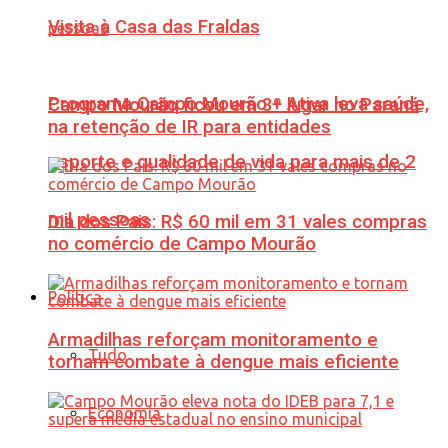
Visita à Casa das Fraldas
Programa Campo Mourão + Ativa leva saúde,
Campo Mourão ficou em 3º lugar no Paraná
na retenção de IR para entidades
esporte e qualidade de vida para mais de 2
mil pessoas
Dia dos Pais: R$ 60 mil em 31 vales compras
no comércio de Campo Mourão
Política
Armadilhas reforçam monitoramento e
Tudo
tornam combate à dengue mais eficiente
Economia