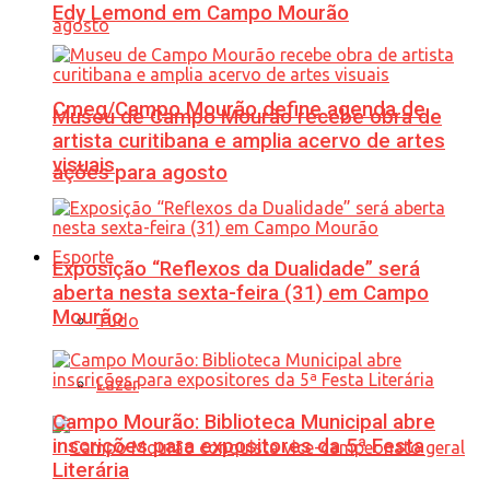
Edy Lemond em Campo Mourão
Cmeg/Campo Mourão define agenda de
Museu de Campo Mourão recebe obra de
artista curitibana e amplia acervo de artes
visuais
ações para agosto
Esporte
Exposição “Reflexos da Dualidade” será
aberta nesta sexta-feira (31) em Campo
Mourão
Tudo
Lazer
Campo Mourão: Biblioteca Municipal abre
inscrições para expositores da 5ª Festa
Literária