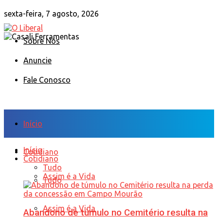
sexta-feira, 7 agosto, 2026
Sobre Nós
Anuncie
Fale Conosco
Início
Início
Cotidiano
Cotidiano
Tudo
Assim é a Vida
Tudo
Assim é a Vida
Abandono de túmulo no Cemitério resulta na