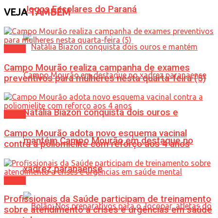
Jogos Escolares do Paraná
VEJA
TAMBÉM
Saúde
Campo Mourão realiza campanha de exames
preventivos para mulheres nesta quarta-feira (5)
Natália Biazon conquista dois ouros e
Saúde
Campo Mourão adota novo esquema vacinal
mantém Campo Mourão em destaque no
contra a poliomielite com reforço aos 4 anos
xadrez paranaense
Saúde
Profissionais da Saúde participam de treinamento
sobre atendimento a crises e urgências em saúde