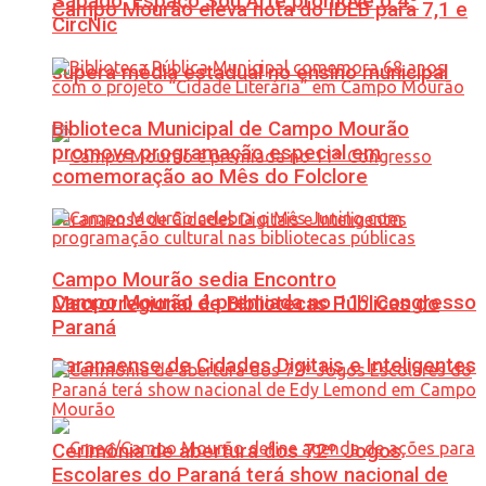
Sábado: Espaço Sou Arte promove o 4º
Campo Mourão eleva nota do IDEB para 7,1 e
CircNic
supera média estadual no ensino municipal
Biblioteca Municipal de Campo Mourão
promove programação especial em
comemoração ao Mês do Folclore
Campo Mourão sedia Encontro
Campo Mourão é premiada no 11º Congresso
Macrorregional de Bibliotecas Públicas do
Paraná
Paranaense de Cidades Digitais e Inteligentes
Cerimônia de abertura dos 72º Jogos
Escolares do Paraná terá show nacional de