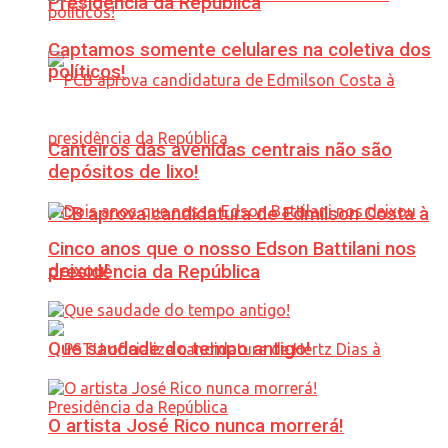
Presidência da República
Captamos somente celulares na coletiva dos
políticos!
Canteiros das avenidas centrais não são
depósitos de lixo!
PCB aprova candidatura de Edmilson Costa à
Cinco anos que o nosso Edson Battilani nos
deixou!
presidência da República
Que saudade do tempo antigo!
O artista José Rico nunca morrerá!