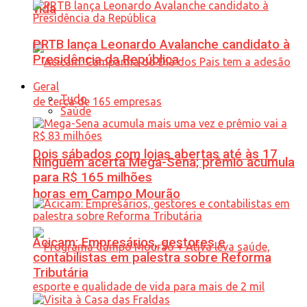
vida
PRTB lança Leonardo Avalanche candidato à
Presidência da República
Geral
Tudo
Saúde
Dois sábados com lojas abertas até às 17
Ninguém acerta Mega-Sena; prêmio acumula
para R$ 165 milhões
horas em Campo Mourão
Acicam: Empresários, gestores e
contabilistas em palestra sobre Reforma
Tributária