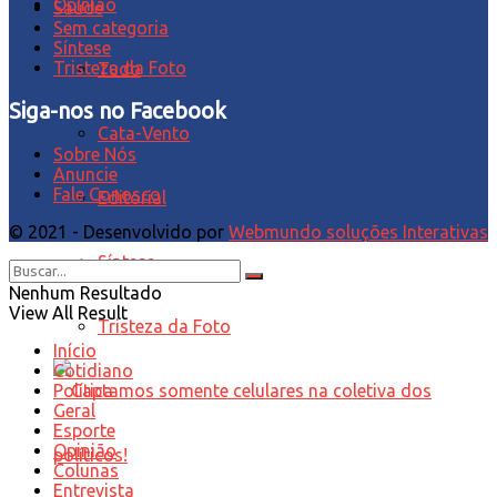
Opinião
Saúde
Sem categoria
Síntese
Tristeza da Foto
Tudo
Siga-nos no Facebook
Cata-Vento
Sobre Nós
Anuncie
Fale Conosco
Editorial
© 2021 - Desenvolvido por
Webmundo soluções Interativas
Síntese
Nenhum Resultado
View All Result
Tristeza da Foto
Início
Cotidiano
Política
Geral
Esporte
Opinião
Colunas
Entrevista