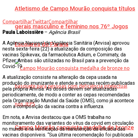
Atletismo de Campo Mourão conquista títulos
Compartilhar
Twittar
Compartilhar
gerais masculino e feminino nos 76º Jogos
Paula Laboissière
–
Agência Brasil
A Agência Nacional de Vigilância Sanitária (Anvisa) aprovou
Escolares do Paraná
nesta sexta-feira (22) a atualização da composição das
vacinas Spikevax, da farmacêutica Adium, e Comirnaty, da
Pfizer. Ambas são utilizadas no Brasil para a prevenção da
Covid-19.
A atualização consiste na alteração da cepa usada na
produção do imunizante e atende a normas recém-publicadas
pela própria Anvisa. As doses devem ser atualizadas
periodicamente, de modo a conter as cepas recomendadas
pela Organização Mundial da Saúde (OMS), como já acontece
com a composição da vacina contra a influenza.
Em nota, a Anvisa destacou que a OMS trabalha no
monitoramento das variantes do vírus da covid em circulação
Campo Mourão conquista medalha de bronze
no mundo e na verificação da manutenção da eficácia das
vacinas disponíveis. “Sua última recomendação foi publicada