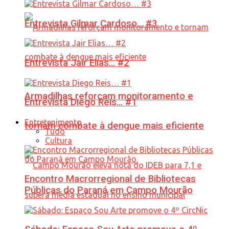
Entrevista Gilmar Cardoso… #3
Entrevista Jair Elias… #2
Armadilhas reforçam monitoramento e
Entrevista Diego Reis… #1
Entretenimento
tornam combate à dengue mais eficiente
Tudo
Cultura
Encontro Macrorregional de Bibliotecas
Públicas do Paraná em Campo Mourão