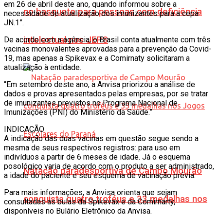
em 26 de abril deste ano, quando informou sobre a
no basquete para pessoas com deficiência
necessidade de atualização dos imunizantes para a cepa
JN.1”.
intelectual nos JEPS
De acordo com a agência, o Brasil conta atualmente com três
vacinas monovalentes aprovadas para a prevenção da Covid-
19, mas apenas a Spikevax e a Comirnaty solicitaram a
atualização à entidade.
“Em setembro deste ano, a Anvisa priorizou a análise de
dados e provas apresentados pelas empresas, por se tratar
de imunizantes previstos no Programa Nacional de
Imunizações (PNI) do Ministério da Saúde.”
INDICAÇÃO
A indicação das duas vacinas em questão segue sendo a
mesma de seus respectivos registros: para uso em
indivíduos a partir de 6 meses de idade. Já o esquema
posológico varia de acordo com o produto a ser administrado,
Natação paradesportiva de Campo Mourão
a idade do paciente e seu esquema de vacinação prévia.
Para mais informações, a Anvisa orienta que sejam
conquista quatro troféus e 33 medalhas nos
consultadas as bulas da Spikevax e da Comirnarty,
disponíveis no Bulário Eletrônico da Anvisa.