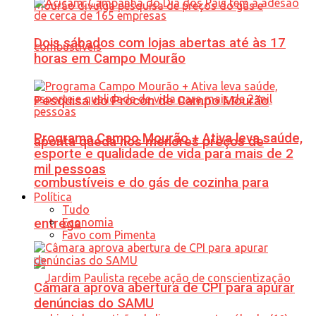
Dois sábados com lojas abertas até às 17
horas em Campo Mourão
Pesquisa do Procon de Campo Mourão
Programa Campo Mourão + Ativa leva saúde,
aponta queda nos menores preços de
esporte e qualidade de vida para mais de 2
mil pessoas
combustíveis e do gás de cozinha para
Política
Tudo
Economia
entrega
Favo com Pimenta
Câmara aprova abertura de CPI para apurar
denúncias do SAMU