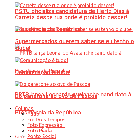
PSTU oficializa candidatura de Hertz Dias à
Carreta desce rua onde é proibido descer!
Presidência da República
Supermercados querem saber se eu tenho o
clube!
Comunicação é tudo!
PRTB lança Leonardo Avalanche candidato à
Do panetone ao ovo de Páscoa
Colunas
Presidência da República
Tudo
Em Dois Tempos
Foto Expressão...
Foto Piada
Ponto Social
Geral