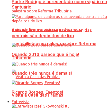
Padre Rodrigo é apresentado como vigário no
Santuário
Acicam: Empresários, gestores e
Para alguns, os canteiros das avenidas
centrais são depósitos de lixo
contabilistas em palestra sobre Reforma
Quando 2013 parece que é hoje!
Tributária
Quando três nunca é demais!
Ricardo Borges, Eventos!
Visita à Casa das Fraldas
Entrevista