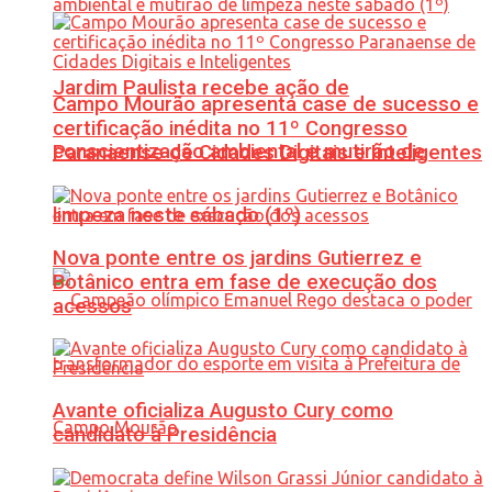
Jardim Paulista recebe ação de
Campo Mourão apresenta case de sucesso e
certificação inédita no 11º Congresso
conscientização ambiental e mutirão de
Paranaense de Cidades Digitais e Inteligentes
limpeza neste sábado (1º)
Nova ponte entre os jardins Gutierrez e
Botânico entra em fase de execução dos
acessos
Avante oficializa Augusto Cury como
candidato à Presidência