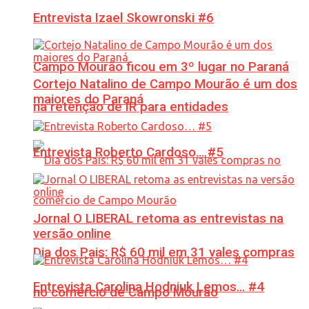
Entrevista Izael Skowronski #6
Campo Mourão ficou em 3º lugar no Paraná
Cortejo Natalino de Campo Mourão é um dos
maiores do Paraná
na retenção de IR para entidades
Entrevista Roberto Cardoso… #5
Jornal O LIBERAL retoma as entrevistas na
versão online
Dia dos Pais: R$ 60 mil em 31 vales compras
Entrevista Carolina Hodniuk Lemos… #4
no comércio de Campo Mourão