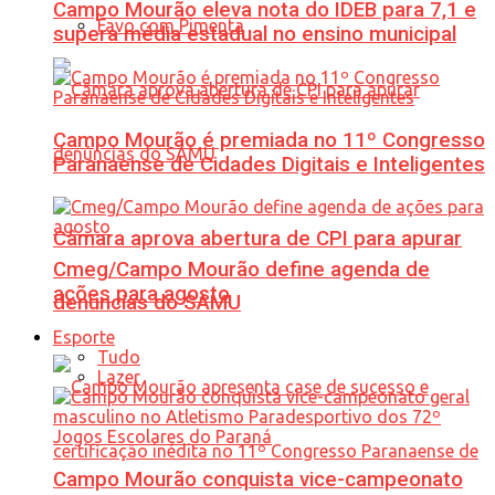
Campo Mourão eleva nota do IDEB para 7,1 e
Favo com Pimenta
supera média estadual no ensino municipal
Campo Mourão é premiada no 11º Congresso
Paranaense de Cidades Digitais e Inteligentes
Câmara aprova abertura de CPI para apurar
Cmeg/Campo Mourão define agenda de
ações para agosto
denúncias do SAMU
Esporte
Tudo
Lazer
Campo Mourão conquista vice-campeonato