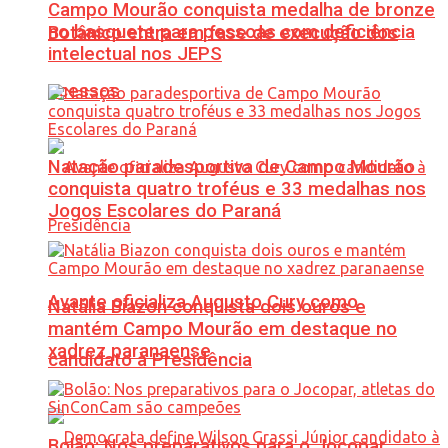
Campo Mourão conquista medalha de bronze
no basquete para pessoas com deficiência
Botânico entra em fase de execução dos
intelectual nos JEPS
acessos
Natação paradesportiva de Campo Mourão
conquista quatro troféus e 33 medalhas nos
Jogos Escolares do Paraná
Avante oficializa Augusto Cury como
Natália Biazon conquista dois ouros e
mantém Campo Mourão em destaque no
xadrez paranaense
candidato à Presidência
Bolão: Nos preparativos para o Jocopar,