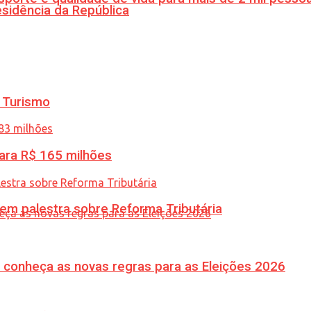
esidência da República
 Turismo
ara R$ 165 milhões
 em palestra sobre Reforma Tributária
 conheça as novas regras para as Eleições 2026