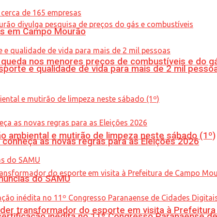
oras em Campo Mourão
queda nos menores preços de combustíveis e do gá
porte e qualidade de vida para mais de 2 mil pesso
ão ambiental e mutirão de limpeza neste sábado (1º)
 conheça as novas regras para as Eleições 2026
enúncias do SAMU
er transformador do esporte em visita à Prefeitu
tificação inédita no 11º Congresso Paranaense de C