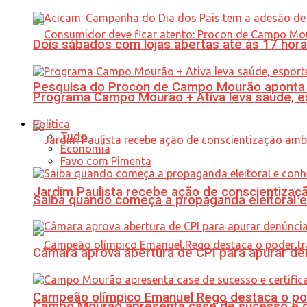
Dois sábados com lojas abertas até às 17 h
Pesquisa do Procon de Campo Mourão aponta 
Programa Campo Mourão + Ativa leva saúde, es
Política
Tudo
Economia
Favo com Pimenta
Jardim Paulista recebe ação de conscientizaç
Saiba quando começa a propaganda eleitoral e
Câmara aprova abertura de CPI para apurar d
Campeão olímpico Emanuel Rego destaca o pod
Campo Mourão apresenta case de sucesso e cer