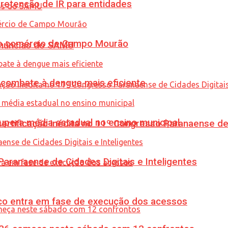
retenção de IR para entidades
 no comércio de Campo Mourão
enúncias do SAMU
combate à dengue mais eficiente
upera média estadual no ensino municipal
tificação inédita no 11º Congresso Paranaense de C
ranaense de Cidades Digitais e Inteligentes
nico entra em fase de execução dos acessos