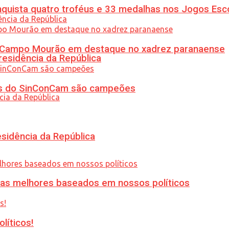
uista quatro troféus e 33 medalhas nos Jogos Esc
ém Campo Mourão em destaque no xadrez paranaense
residência da República
etas do SinConCam são campeões
esidência da República
ias melhores baseados em nossos políticos
líticos!