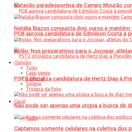
Natação paradesportiva de Campo Mourão conq
Natália Biazon conquista dois ouros e mant
PCB aprova candidatura de Edmilson Costa à p
Bolão: Nos preparativos para o Jocopar, atl
Opinião
Tudo
Cata-Vento
PSTU oficializa candidatura de Hertz Dias à Pr
Editorial
Síntese
Tristeza da Foto
Geral
Não pode ser apenas uma utopia a busca de d
Tudo
Captamos somente celulares na coletiva dos po