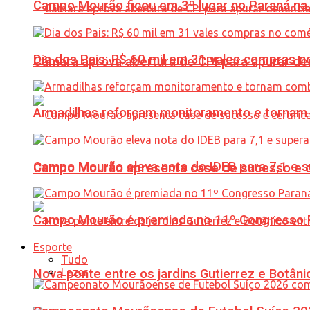
Campo Mourão ficou em 3º lugar no Paraná na 
Dia dos Pais: R$ 60 mil em 31 vales compras
Câmara aprova abertura de CPI para apurar d
Armadilhas reforçam monitoramento e tornam 
Campo Mourão eleva nota do IDEB para 7,1 e s
Campo Mourão apresenta case de sucesso e cer
Campo Mourão é premiada no 11º Congresso Pa
Esporte
Tudo
Lazer
Nova ponte entre os jardins Gutierrez e Botâ