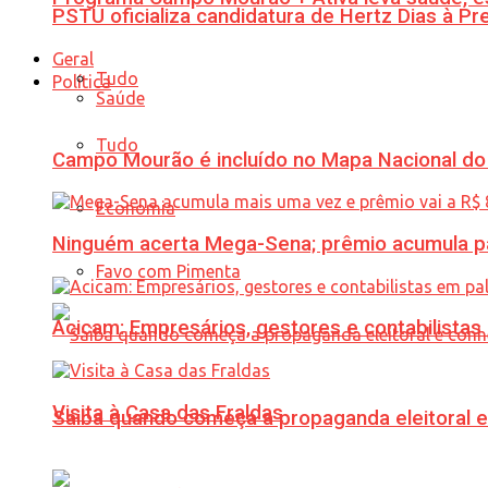
PSTU oficializa candidatura de Hertz Dias à Pr
Geral
Tudo
Política
Saúde
Tudo
Campo Mourão é incluído no Mapa Nacional do
Economia
Ninguém acerta Mega-Sena; prêmio acumula p
Favo com Pimenta
Acicam: Empresários, gestores e contabilistas
Visita à Casa das Fraldas
Saiba quando começa a propaganda eleitoral e