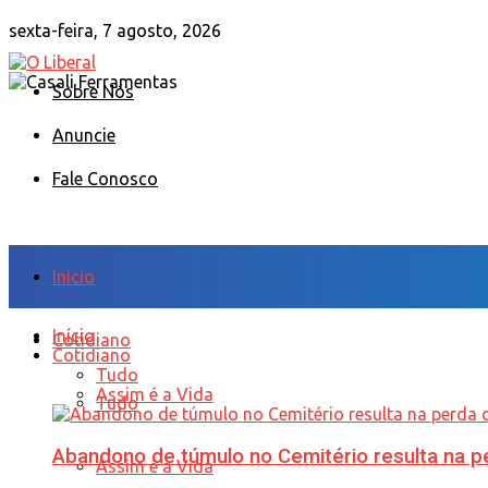
sexta-feira, 7 agosto, 2026
Sobre Nós
Anuncie
Fale Conosco
Início
Início
Cotidiano
Cotidiano
Tudo
Assim é a Vida
Tudo
Abandono de túmulo no Cemitério resulta na
Assim é a Vida