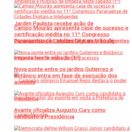
Jardim Paulista recebe ação de
Campo Mourão apresenta case de sucesso e
certificação inédita no 11º Congresso
conscientização ambiental e mutirão de
Paranaense de Cidades Digitais e Inteligentes
limpeza neste sábado (1º)
Nova ponte entre os jardins Gutierrez e
Botânico entra em fase de execução dos
acessos
Avante oficializa Augusto Cury como
candidato à Presidência