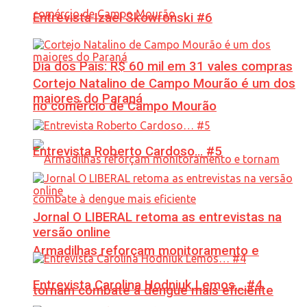
Entrevista Izael Skowronski #6
Dia dos Pais: R$ 60 mil em 31 vales compras
Cortejo Natalino de Campo Mourão é um dos
maiores do Paraná
no comércio de Campo Mourão
Entrevista Roberto Cardoso… #5
Jornal O LIBERAL retoma as entrevistas na
versão online
Armadilhas reforçam monitoramento e
Entrevista Carolina Hodniuk Lemos… #4
tornam combate à dengue mais eficiente