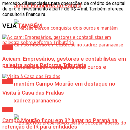
mercado, diferenciadas para operações de crédito de capital
Jogos Escolares do Paraná
de giro e investimento a partir de R$ 4 mil. Também oferece
consultoria financeira.
VEJA
TAMBÉM
Geral
Acicam: Empresários, gestores e contabilistas em
palestra sobre Reforma Tributária
Natália Biazon conquista dois ouros e
Geral
mantém Campo Mourão em destaque no
Visita à Casa das Fraldas
xadrez paranaense
Geral
Campo Mourão ficou em 3º lugar no Paraná na
retenção de IR para entidades