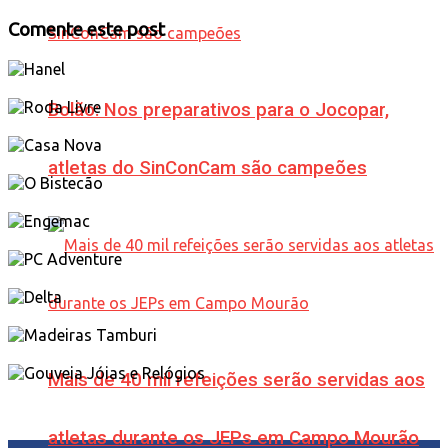
Comente este post
Bolão: Nos preparativos para o Jocopar,
atletas do SinConCam são campeões
Mais de 40 mil refeições serão servidas aos
atletas durante os JEPs em Campo Mourão