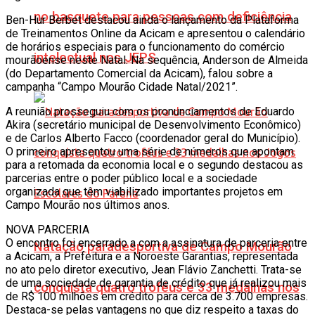
no basquete para pessoas com deficiência
Ben-Hur Berbet destacou ainda o lançamento da Plataforma
de Treinamentos Online da Acicam e apresentou o calendário
de horários especiais para o funcionamento do comércio
intelectual nos JEPS
mourãoense neste Natal. Na sequência, Anderson de Almeida
(do Departamento Comercial da Acicam), falou sobre a
campanha “Campo Mourão Cidade Natal/2021”.
A reunião prosseguiu com os pronunciamentos de Eduardo
Akira (secretário municipal de Desenvolvimento Econômico)
e de Carlos Alberto Facco (coordenador geral do Município).
O primeiro apresentou uma série de números que apontam
para a retomada da economia local e o segundo destacou as
parcerias entre o poder público local e a sociedade
organizada que têm viabilizado importantes projetos em
Campo Mourão nos últimos anos.
NOVA PARCERIA
O encontro foi encerrado a com a assinatura de parceria entre
Natação paradesportiva de Campo Mourão
a Acicam, a Prefeitura e a Noroeste Garantias, representada
no ato pelo diretor executivo, Jean Flávio Zanchetti. Trata-se
de uma sociedade de garantia de crédito que já realizou mais
conquista quatro troféus e 33 medalhas nos
de R$ 100 milhões em crédito para cerca de 3.700 empresas.
Destaca-se pelas vantagens no que diz respeito a taxas do