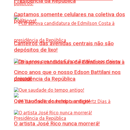
Presidência da República
Captamos somente celulares na coletiva dos
políticos!
Canteiros das avenidas centrais não são
depósitos de lixo!
PCB aprova candidatura de Edmilson Costa à
Cinco anos que o nosso Edson Battilani nos
deixou!
presidência da República
Que saudade do tempo antigo!
O artista José Rico nunca morrerá!