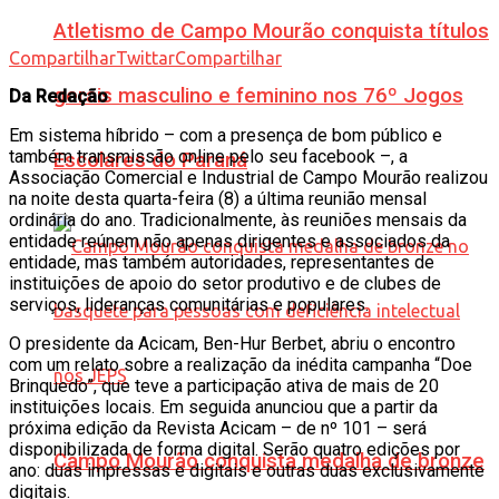
Atletismo de Campo Mourão conquista títulos
Compartilhar
Twittar
Compartilhar
gerais masculino e feminino nos 76º Jogos
Da Redação
Em sistema híbrido – com a presença de bom público e
também transmissão online pelo seu facebook –, a
Escolares do Paraná
Associação Comercial e Industrial de Campo Mourão realizou
na noite desta quarta-feira (8) a última reunião mensal
ordinária do ano. Tradicionalmente, às reuniões mensais da
entidade reúnem não apenas dirigentes e associados da
entidade, mas também autoridades, representantes de
instituições de apoio do setor produtivo e de clubes de
serviços, lideranças comunitárias e populares.
O presidente da Acicam, Ben-Hur Berbet, abriu o encontro
com um relato sobre a realização da inédita campanha “Doe
Brinquedo”, que teve a participação ativa de mais de 20
instituições locais. Em seguida anunciou que a partir da
próxima edição da Revista Acicam – de nº 101 – será
disponibilizada de forma digital. Serão quatro edições por
Campo Mourão conquista medalha de bronze
ano: duas impressas e digitais e outras duas exclusivamente
digitais.