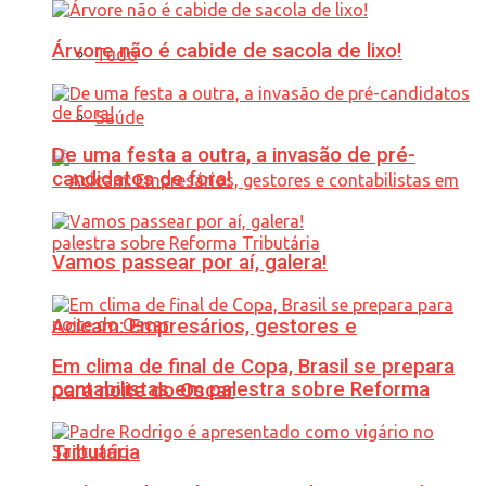
Árvore não é cabide de sacola de lixo!
Tudo
Saúde
De uma festa a outra, a invasão de pré-
candidatos de fora!
Vamos passear por aí, galera!
Acicam: Empresários, gestores e
Em clima de final de Copa, Brasil se prepara
contabilistas em palestra sobre Reforma
para noite do Oscar
Tributária