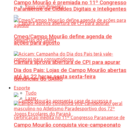
Campo Mourão é premiada no 11º Congresso
Favo com Pimenta
Paranaense de Cidades Digitais e Inteligentes
Cmeg/Campo Mourão define agenda de
ações para agosto
Câmara aprova abertura de CPI para apurar
Dia dos Pais: Lojas de Campo Mourão abertas
até às 22 horas nesta sexta-feira
denúncias do SAMU
Esporte
Tudo
Lazer
Campo Mourão conquista vice-campeonato