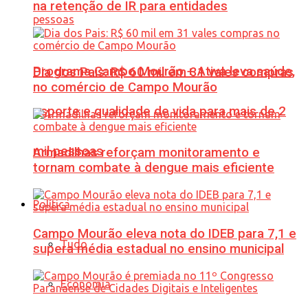
na retenção de IR para entidades
Programa Campo Mourão + Ativa leva saúde,
Dia dos Pais: R$ 60 mil em 31 vales compras
no comércio de Campo Mourão
esporte e qualidade de vida para mais de 2
mil pessoas
Armadilhas reforçam monitoramento e
tornam combate à dengue mais eficiente
Política
Campo Mourão eleva nota do IDEB para 7,1 e
Tudo
supera média estadual no ensino municipal
Economia