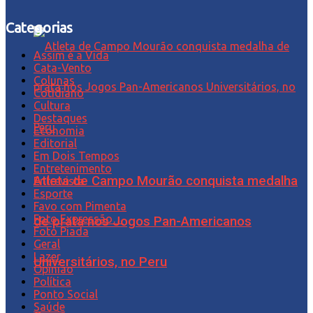
Categorias
Assim é a Vida
Cata-Vento
Colunas
Cotidiano
Cultura
Destaques
Economia
Editorial
Em Dois Tempos
Entretenimento
Atleta de Campo Mourão conquista medalha
Entrevista
Esporte
Favo com Pimenta
Foto Expressão…
de prata nos Jogos Pan-Americanos
Foto Piada
Geral
Lazer
Universitários, no Peru
Opinião
Política
Ponto Social
Saúde