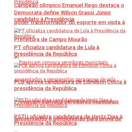
Campeão olímpico Emanuel Rego destaca o
Democrata define Wilson Grassi Júnior
candidato à Presidência
poder transformador do esporte em visita à
Prefeitura de Campo Mourão
PT oficializa candidatura de Lula à
Presidência da República
PCB aprova candidatura de Edmilson Costa à
presidência da República
Previscam convoca servidores municipais
PSTU oficializa candidatura de Hertz Dias à
aposentados e pensionistas para prova de
Presidência da República