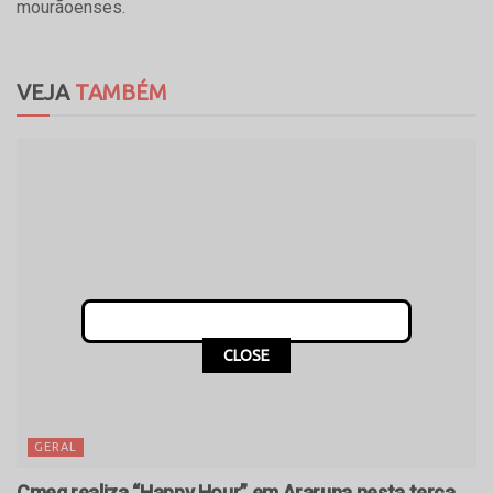
mourãoenses.
VEJA
TAMBÉM
CLOSE
GERAL
Cmeg realiza “Happy Hour” em Araruna nesta terça