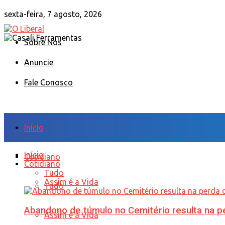
sexta-feira, 7 agosto, 2026
Sobre Nós
Anuncie
Fale Conosco
Início
Início
Cotidiano
Cotidiano
Tudo
Assim é a Vida
Tudo
Abandono de túmulo no Cemitério resulta na
Assim é a Vida