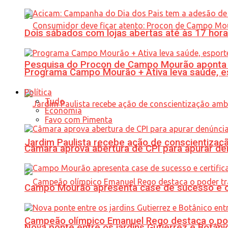
Dois sábados com lojas abertas até às 17 h
Pesquisa do Procon de Campo Mourão aponta 
Programa Campo Mourão + Ativa leva saúde, es
Política
Tudo
Economia
Favo com Pimenta
Jardim Paulista recebe ação de conscientizaç
Câmara aprova abertura de CPI para apurar d
Campo Mourão apresenta case de sucesso e cer
Campeão olímpico Emanuel Rego destaca o pod
Nova ponte entre os jardins Gutierrez e Botâ