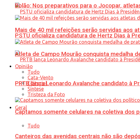
Bolão: Nos preparativos para o Jocopar, atl
Mais de 40 mil refeições serão servidas aos 
PSTU oficializa candidatura de Hertz Dias à Pr
Atleta de Campo Mourão conquista medalha de
Opinião
Tudo
Cata-Vento
PRTB lança Leonardo Avalanche candidato à Pr
Editorial
Síntese
Tristeza da Foto
Geral
Captamos somente celulares na coletiva dos po
Tudo
Canteiros das avenidas centrais não são depósi