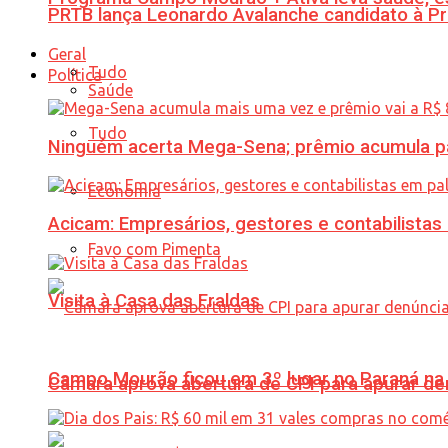
PRTB lança Leonardo Avalanche candidato à Pr
Geral
Tudo
Política
Saúde
Tudo
Ninguém acerta Mega-Sena; prêmio acumula p
Economia
Acicam: Empresários, gestores e contabilistas
Favo com Pimenta
Visita à Casa das Fraldas
Campo Mourão ficou em 3º lugar no Paraná na 
Câmara aprova abertura de CPI para apurar d