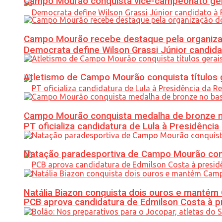
Campo Mourão conquista vice-campeonato gera
Campo Mourão recebe destaque pela organiza
Democrata define Wilson Grassi Júnior candida
Atletismo de Campo Mourão conquista títulos 
Campo Mourão conquista medalha de bronze no
PT oficializa candidatura de Lula à Presidência
Natação paradesportiva de Campo Mourão conq
Natália Biazon conquista dois ouros e mant
PCB aprova candidatura de Edmilson Costa à p