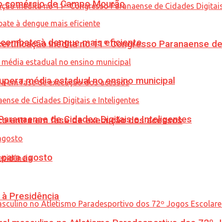
 no comércio de Campo Mourão
combate à dengue mais eficiente
tificação inédita no 11º Congresso Paranaense de C
upera média estadual no ensino municipal
ranaense de Cidades Digitais e Inteligentes
nico entra em fase de execução dos acessos
para agosto
 à Presidência