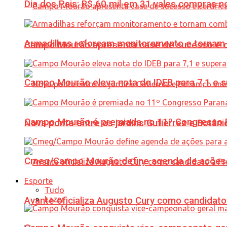
Dia dos Pais: R$ 60 mil em 31 vales compras
Armadilhas reforçam monitoramento e tornam 
Campo Mourão apresenta case de sucesso e cer
Campo Mourão eleva nota do IDEB para 7,1 e s
Campo Mourão é premiada no 11º Congresso Pa
Nova ponte entre os jardins Gutierrez e Botâ
Cmeg/Campo Mourão define agenda de ações 
Esporte
Tudo
Lazer
Avante oficializa Augusto Cury como candidato