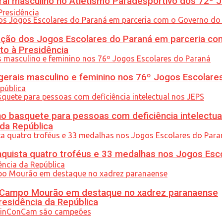
l masculino no Atletismo Paradesportivo dos 72º J
ção dos Jogos Escolares do Paraná em parceria co
to à Presidência
gerais masculino e feminino nos 76º Jogos Escolare
 basquete para pessoas com deficiência intelectua
 da República
uista quatro troféus e 33 medalhas nos Jogos Esc
ém Campo Mourão em destaque no xadrez paranaense
residência da República