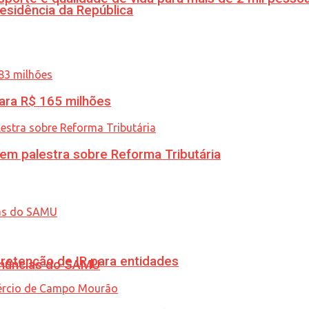
esidência da República
ara R$ 165 milhões
 em palestra sobre Reforma Tributária
retenção de IR para entidades
enúncias do SAMU