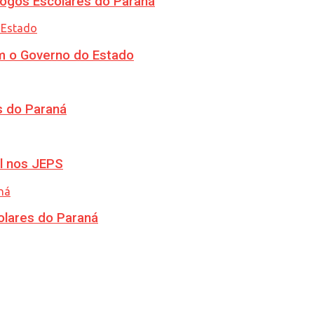
ogos Escolares do Paraná
m o Governo do Estado
s do Paraná
l nos JEPS
olares do Paraná