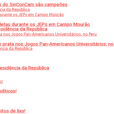
etas do SinConCam são campeões
atletas durante os JEPs em Campo Mourão
esidência da República
 prata nos Jogos Pan-Americanos Universitários, no
esidência da República
líticos!
tos de lixo!