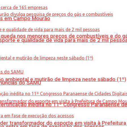
oras em Campo Mourão
queda nos menores preços de combustíveis e do gá
porte e qualidade de vida para mais de 2 mil pesso
ão ambiental e mutirão de limpeza neste sábado (1º)
enúncias do SAMU
tificação inédita no 11º Congresso Paranaense de C
er transformador do esporte em visita à Prefeitu
nico entra em fase de execução dos acessos