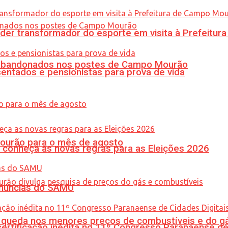
er transformador do esporte em visita à Prefeitu
os abandonados nos postes de Campo Mourão
entados e pensionistas para prova de vida
Mourão para o mês de agosto
 conheça as novas regras para as Eleições 2026
enúncias do SAMU
queda nos menores preços de combustíveis e do gá
tificação inédita no 11º Congresso Paranaense de C