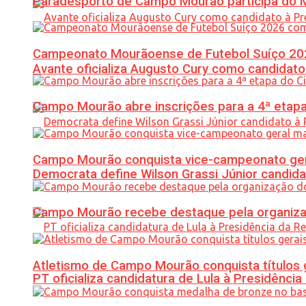
Paradesporto de Campo Mourão participa do M
Campeonato Mourãoense de Futebol Suíço 20
Avante oficializa Augusto Cury como candidato
Campo Mourão abre inscrições para a 4ª etapa 
Campo Mourão conquista vice-campeonato gera
Democrata define Wilson Grassi Júnior candida
Campo Mourão recebe destaque pela organiza
Atletismo de Campo Mourão conquista títulos 
PT oficializa candidatura de Lula à Presidência