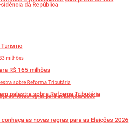
esidência da República
 Turismo
ara R$ 165 milhões
 em palestra sobre Reforma Tributária
 conheça as novas regras para as Eleições 2026