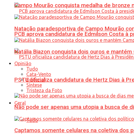
Campo Mourão conquista medalha de bronze no
Natação paradesportiva de Campo Mourão conq
PCB aprova candidatura de Edmilson Costa à p
Natália Biazon conquista dois ouros e mant
Opinião
Tudo
Cata-Vento
PSTU oficializa candidatura de Hertz Dias à Pr
Editorial
Síntese
Tristeza da Foto
Geral
Não pode ser apenas uma utopia a busca de d
Tudo
Captamos somente celulares na coletiva dos po