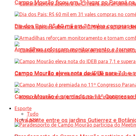
Campo Mourão ficou em 3º lugar no Paraná na 
Dia dos Pais: R$ 60 mil em 31 vales compras
Câmara aprova abertura de CPI para apurar d
Armadilhas reforçam monitoramento e tornam 
Campo Mourão eleva nota do IDEB para 7,1 e s
Campo Mourão apresenta case de sucesso e cer
Campo Mourão é premiada no 11º Congresso Pa
Esporte
Tudo
Lazer
Nova ponte entre os jardins Gutierrez e Botâ