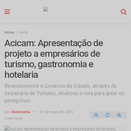
Home
Geral
Acicam: Apresentação de
projeto a empresários de
turismo, gastronomia e
hotelaria
Recentemente o Governo do Estado, através da
Secretaria de Turismo, sinalizou a rota para guiar os
peregrinos.
por
Assessoria
31 de maio de 2025
3 min read