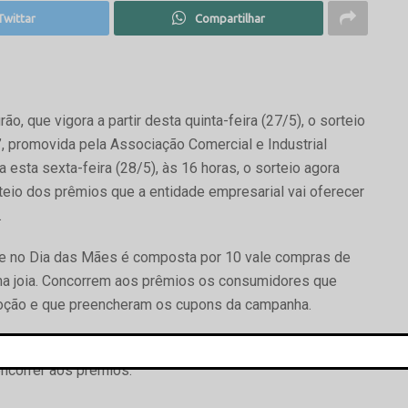
Twittar
Compartilhar
que vigora a partir desta quinta-feira (27/5), o sorteio
 promovida pela Associação Comercial e Industrial
 esta sexta-feira (28/5), às 16 horas, o sorteio agora
rteio dos prêmios que a entidade empresarial vai oferecer
.
e no Dia das Mães é composta por 10 vale compras de
ma joia. Concorrem aos prêmios os consumidores que
moção e que preencheram os cupons da campanha.
articiparam da tradicional promoção, que distribuiu aos
ncorrer aos prêmios.