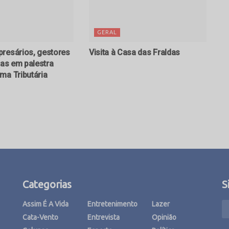
GERAL
resários, gestores
Visita à Casa das Fraldas
tas em palestra
ma Tributária
Categorias
S
Assim É A Vida
Entretenimento
Lazer
Cata-Vento
Entrevista
Opinião