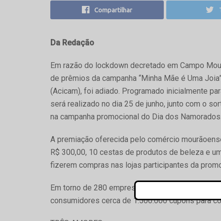
Compartilhar
Da Redação
Em razão do lockdown decretado em Campo Mourão, 
de prêmios da campanha “Minha Mãe é Uma Joia”,
(Acicam), foi adiado. Programado inicialmente para
será realizado no dia 25 de junho, junto com o so
na campanha promocional do Dia dos Namorados
A premiação oferecida pelo comércio mourãoens
R$ 300,00, 10 cestas de produtos de beleza e u
fizerem compras nas lojas participantes da pro
Em torno de 280 empresas associadas da Acicam p
consumidores cerca de 1.500.000 cupons para co