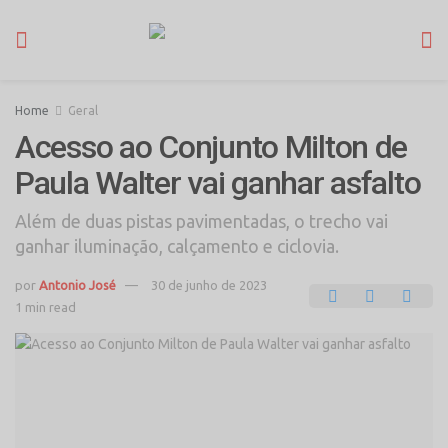
Home
Geral
Acesso ao Conjunto Milton de
Paula Walter vai ganhar asfalto
Além de duas pistas pavimentadas, o trecho vai
ganhar iluminação, calçamento e ciclovia.
por
Antonio José
30 de junho de 2023
1 min read