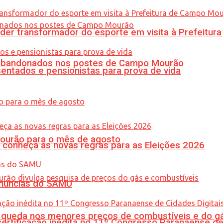
er transformador do esporte em visita à Prefeitu
os abandonados nos postes de Campo Mourão
entados e pensionistas para prova de vida
Mourão para o mês de agosto
 conheça as novas regras para as Eleições 2026
enúncias do SAMU
queda nos menores preços de combustíveis e do gá
tificação inédita no 11º Congresso Paranaense de C