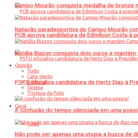
Campo Mourão conquista medalha de bronze no
Natação paradesportiva de Campo Mourão conq
PCB aprova candidatura de Edmilson Costa à p
Natália Biazon conquista dois ouros e mant
Opinião
Tudo
Cata-Vento
PSTU oficializa candidatura de Hertz Dias à Pr
Editorial
Síntese
Tristeza da Foto
Geral
A confusão do tempo silenciada em uma poesi
Tudo
Não pode ser apenas uma utopia a busca de d