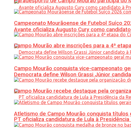
Paradesporto de Campo Mourão participa do M
Campeonato Mourãoense de Futebol Suíço 20
Avante oficializa Augusto Cury como candidato
Campo Mourão abre inscrições para a 4ª etapa 
Campo Mourão conquista vice-campeonato gera
Democrata define Wilson Grassi Júnior candida
Campo Mourão recebe destaque pela organiza
Atletismo de Campo Mourão conquista títulos 
PT oficializa candidatura de Lula à Presidência