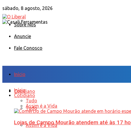
sábado, 8 agosto, 2026
Sobre Nós
Anuncie
Fale Conosco
Início
Início
Cotidiano
Cotidiano
Tudo
Assim é a Vida
Tudo
Lojas de Campo Mourão atendem até às 17 ho
Assim é a Vida