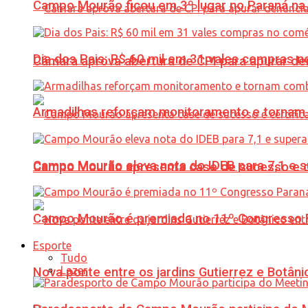
Campo Mourão ficou em 3º lugar no Paraná na 
Dia dos Pais: R$ 60 mil em 31 vales compras
Câmara aprova abertura de CPI para apurar d
Armadilhas reforçam monitoramento e tornam 
Campo Mourão eleva nota do IDEB para 7,1 e s
Campo Mourão apresenta case de sucesso e cer
Campo Mourão é premiada no 11º Congresso Pa
Esporte
Tudo
Lazer
Nova ponte entre os jardins Gutierrez e Botâ