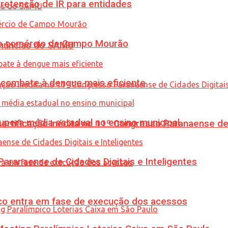
retenção de IR para entidades
 no comércio de Campo Mourão
enúncias do SAMU
combate à dengue mais eficiente
upera média estadual no ensino municipal
tificação inédita no 11º Congresso Paranaense de C
ranaense de Cidades Digitais e Inteligentes
nico entra em fase de execução dos acessos