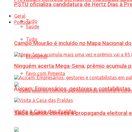
PSTU oficializa candidatura de Hertz Dias à Pr
Geral
Tudo
Política
Saúde
Tudo
Campo Mourão é incluído no Mapa Nacional do
Economia
Ninguém acerta Mega-Sena; prêmio acumula p
Favo com Pimenta
Acicam: Empresários, gestores e contabilistas
Visita à Casa das Fraldas
Saiba quando começa a propaganda eleitoral e