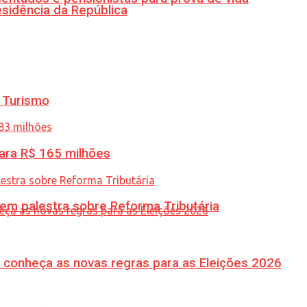
esidência da República
 Turismo
ara R$ 165 milhões
 em palestra sobre Reforma Tributária
 conheça as novas regras para as Eleições 2026