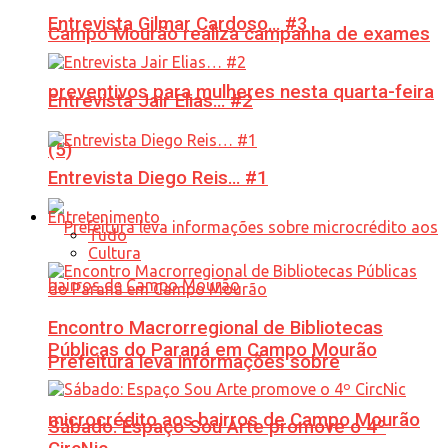
Entrevista Gilmar Cardoso… #3
Campo Mourão realiza campanha de exames
preventivos para mulheres nesta quarta-feira
Entrevista Jair Elias… #2
(5)
Entrevista Diego Reis… #1
Entretenimento
Tudo
Cultura
Encontro Macrorregional de Bibliotecas
Públicas do Paraná em Campo Mourão
Prefeitura leva informações sobre
microcrédito aos bairros de Campo Mourão
Sábado: Espaço Sou Arte promove o 4º