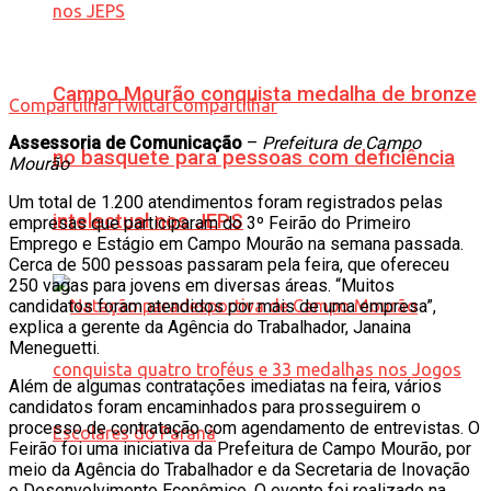
Campo Mourão conquista medalha de bronze
Compartilhar
Twittar
Compartilhar
Assessoria de Comunicação
–
Prefeitura de Campo
no basquete para pessoas com deficiência
Mourão
Um total de 1.200 atendimentos foram registrados pelas
intelectual nos JEPS
empresas que participaram do 3º Feirão do Primeiro
Emprego e Estágio em Campo Mourão na semana passada.
Cerca de 500 pessoas passaram pela feira, que ofereceu
250 vagas para jovens em diversas áreas. “Muitos
candidatos foram atendidos por mais de uma empresa”,
explica a gerente da Agência do Trabalhador, Janaina
Meneguetti.
Além de algumas contratações imediatas na feira, vários
candidatos foram encaminhados para prosseguirem o
processo de contratação com agendamento de entrevistas. O
Feirão foi uma iniciativa da Prefeitura de Campo Mourão, por
meio da Agência do Trabalhador e da Secretaria de Inovação
e Desenvolvimento Econômico. O evento foi realizado na