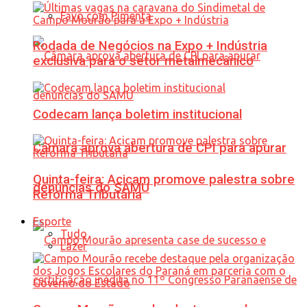
Favo com Pimenta
Rodada de Negócios na Expo + Indústria
exclusiva para o setor metalmecânico
Codecam lança boletim institucional
Câmara aprova abertura de CPI para apurar
Quinta-feira: Acicam promove palestra sobre
denúncias do SAMU
Reforma Tributária
Esporte
Tudo
Lazer