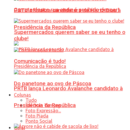
Carreta desce rua onde é proibido descer!
PSTU oficializa candidatura de Hertz Dias à
Presidência da República
Supermercados querem saber se eu tenho o
clube!
Comunicação é tudo!
Do panetone ao ovo de Páscoa
PRTB lança Leonardo Avalanche candidato à
Colunas
Tudo
Presidência da República
Em Dois Tempos
Foto Expressão...
Foto Piada
Ponto Social
Geral