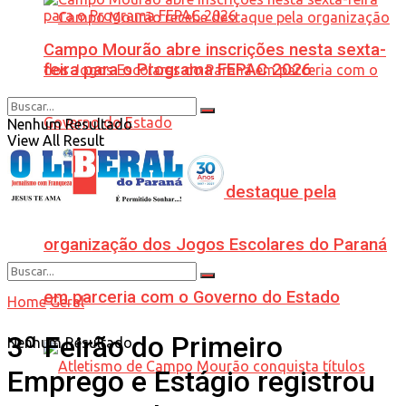
Campo Mourão abre inscrições nesta sexta-
feira para o Programa FEPAC 2026
Nenhum Resultado
View All Result
Campo Mourão recebe destaque pela
organização dos Jogos Escolares do Paraná
em parceria com o Governo do Estado
Home
Geral
3º Feirão do Primeiro
Nenhum Resultado
Emprego e Estágio registrou