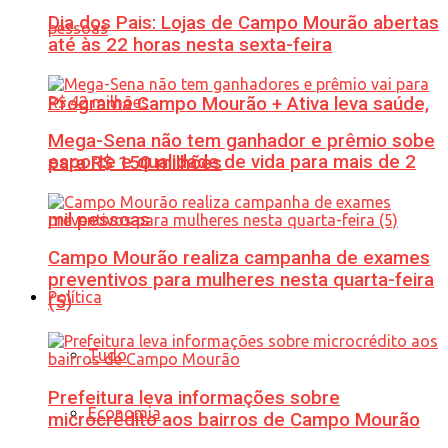
Dia dos Pais: Lojas de Campo Mourão abertas
até às 22 horas nesta sexta-feira
Programa Campo Mourão + Ativa leva saúde,
Mega-Sena não tem ganhador e prêmio sobe
esporte e qualidade de vida para mais de 2
para R$ 150 milhões
mil pessoas
Campo Mourão realiza campanha de exames
preventivos para mulheres nesta quarta-feira
Política
(5)
Tudo
Prefeitura leva informações sobre
Economia
microcrédito aos bairros de Campo Mourão