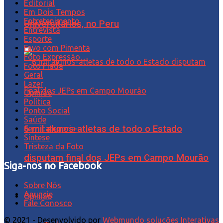
Editorial
Em Dois Tempos
Entretenimento
Universitários, no Peru
Entrevista
Esporte
Favo com Pimenta
Foto Expressão…
Foto Piada
Geral
Lazer
Opinião
Política
Ponto Social
Saúde
6 mil alunos-atletas de todo o Estado
Sem categoria
Síntese
Tristeza da Foto
disputam final dos JEPs em Campo Mourão
Siga-nos no Facebook
Sobre Nós
Anuncie
Opinião
Fale Conosco
© 2021 - Desenvolvido por
Webmundo soluções Interativas