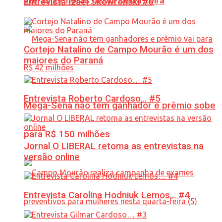
até às 22 horas nesta sexta-feira
Entrevista Izael Skowronski #6
Cortejo Natalino de Campo Mourão é um dos
maiores do Paraná
Entrevista Roberto Cardoso… #5
Mega-Sena não tem ganhador e prêmio sobe
para R$ 150 milhões
Jornal O LIBERAL retoma as entrevistas na
versão online
Entrevista Carolina Hodniuk Lemos… #4