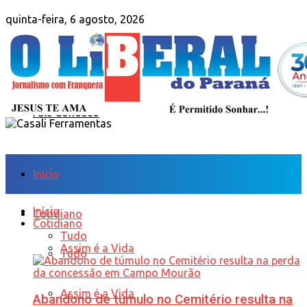
quinta-feira, 6 agosto, 2026
Sobre Nós
Anuncie
Fale Conosco
Início
Início
Cotidiano
Cotidiano
Tudo
Assim é a Vida
Tudo
Assim é a Vida
Abandono de túmulo no Cemitério resulta na