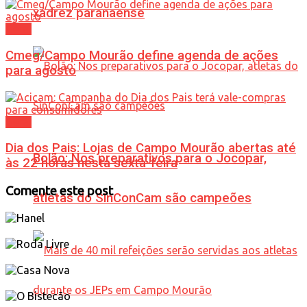
xadrez paranaense
Geral
Cmeg/Campo Mourão define agenda de ações
para agosto
Geral
Dia dos Pais: Lojas de Campo Mourão abertas até
Bolão: Nos preparativos para o Jocopar,
às 22 horas nesta sexta-feira
Comente este post
atletas do SinConCam são campeões