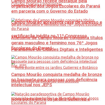
Campo Mourão recebe destaque pela
organização dos Jogos Escolares do Paraná
em parceria com o Governo do Estado
Campo Mourão apresenta case de sucesso e
certificação inédita no 11º Congresso
Atletismo de Campo Mourão conquista títulos
gerais masculino e feminino nos 76º Jogos
Escolares do Paraná
Paranaense de Cidades Digitais e Inteligentes
Campo Mourão conquista medalha de bronze
no basquete para pessoas com deficiência
intelectual nos JEPS
Nova ponte entre os jardins Gutierrez e