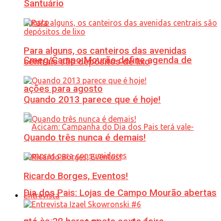
Santuário
Para alguns, os canteiros das avenidas
Cmeg/Campo Mourão define agenda de
centrais são depósitos de lixo
ações para agosto
Quando 2013 parece que é hoje!
Quando três nunca é demais!
Ricardo Borges, Eventos!
Dia dos Pais: Lojas de Campo Mourão abertas
Entrevista