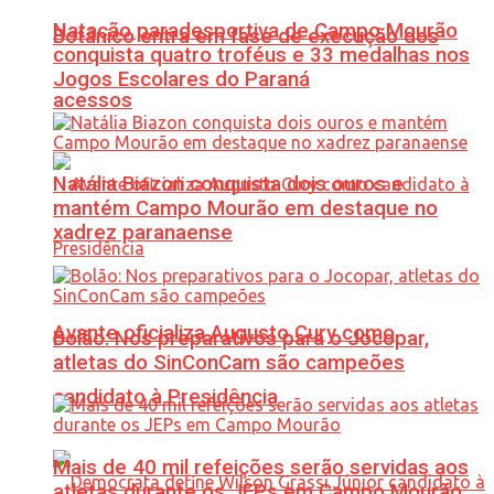
Natação paradesportiva de Campo Mourão
Botânico entra em fase de execução dos
conquista quatro troféus e 33 medalhas nos
Jogos Escolares do Paraná
acessos
Natália Biazon conquista dois ouros e
mantém Campo Mourão em destaque no
xadrez paranaense
Avante oficializa Augusto Cury como
Bolão: Nos preparativos para o Jocopar,
atletas do SinConCam são campeões
candidato à Presidência
Mais de 40 mil refeições serão servidas aos
atletas durante os JEPs em Campo Mourão