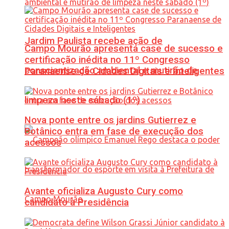
Jardim Paulista recebe ação de
Campo Mourão apresenta case de sucesso e
certificação inédita no 11º Congresso
conscientização ambiental e mutirão de
Paranaense de Cidades Digitais e Inteligentes
limpeza neste sábado (1º)
Nova ponte entre os jardins Gutierrez e
Botânico entra em fase de execução dos
acessos
Avante oficializa Augusto Cury como
candidato à Presidência