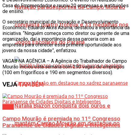
Casa do Empreendedor e reuniu 20 empresas e instituições
Natação paradesportiva de Campo Mourão
de ensino.
O secretário municipal de Inovação e Desenvolvimento
conquista quatro troféus e 33 medalhas nos
Econômico, Eduardo Akira Azuma, destacou a importância da
iniciativa. “Ninguém começa como diretor ou gerente de uma
organização, daí a importância dessa parceria com as
Jogos Escolares do Paraná
empresas para oferecer essa primeira oportunidade aos
jovens da nossa cidade”, enfatizou.
VAGAS NA AGÊNCIA – A Agência do Trabalhador de Campo
Mourão iniciou esta semana com 290 vagas de empregos
(100 em frigoríficos e 190 em segmentos diversos).
VEJA
TAMBÉM
Natália Biazon conquista dois ouros e
Geral
Campo Mourão é premiada no 11º Congresso
mantém Campo Mourão em destaque no
Paranaense de Cidades Digitais e Inteligentes