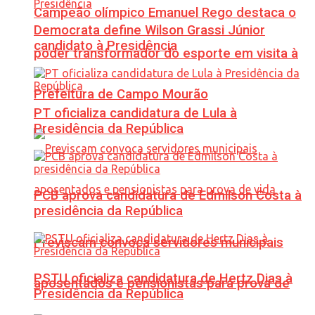
Campeão olímpico Emanuel Rego destaca o
Democrata define Wilson Grassi Júnior
candidato à Presidência
poder transformador do esporte em visita à
Prefeitura de Campo Mourão
PT oficializa candidatura de Lula à
Presidência da República
PCB aprova candidatura de Edmilson Costa à
presidência da República
Previscam convoca servidores municipais
PSTU oficializa candidatura de Hertz Dias à
aposentados e pensionistas para prova de
Presidência da República