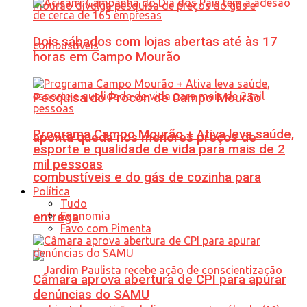
Dois sábados com lojas abertas até às 17
horas em Campo Mourão
Pesquisa do Procon de Campo Mourão
Programa Campo Mourão + Ativa leva saúde,
aponta queda nos menores preços de
esporte e qualidade de vida para mais de 2
mil pessoas
combustíveis e do gás de cozinha para
Política
Tudo
Economia
entrega
Favo com Pimenta
Câmara aprova abertura de CPI para apurar
denúncias do SAMU