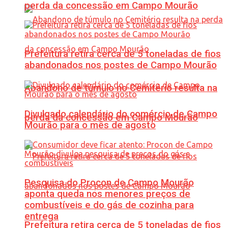
perda da concessão em Campo Mourão
Prefeitura retira cerca de 5 toneladas de fios
abandonados nos postes de Campo Mourão
Abandono de túmulo no Cemitério resulta na
Divulgado calendário do comércio de Campo
perda da concessão em Campo Mourão
Mourão para o mês de agosto
Pesquisa do Procon de Campo Mourão
aponta queda nos menores preços de
combustíveis e do gás de cozinha para
entrega
Prefeitura retira cerca de 5 toneladas de fios