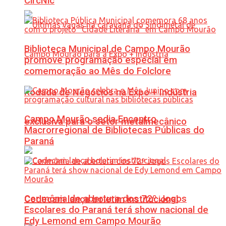
CircNic
Biblioteca Municipal de Campo Mourão
promove programação especial em
comemoração ao Mês do Folclore
Rodada de Negócios na Expo + Indústria
Campo Mourão sedia Encontro
exclusiva para o setor metalmecânico
Macrorregional de Bibliotecas Públicas do
Paraná
Cerimônia de abertura dos 72º Jogos
Codecam lança boletim institucional
Escolares do Paraná terá show nacional de
Edy Lemond em Campo Mourão