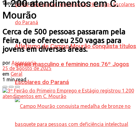
1.200 atendimentos em C.
View All Result
Mourão
Cerca de 500 pessoas passaram pela
feira, que ofereceu 250 vagas para
Atletismo de Campo Mourão conquista títulos
jovens em diversas áreas.
por
Assessoria
gerais masculino e feminino nos 76º Jogos
25 de agosto de 2025
em
Geral
1 min read
Escolares do Paraná