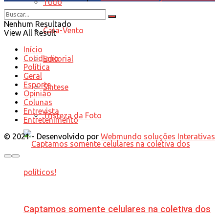
Tudo
Nenhum Resultado
Cata-Vento
View All Result
Início
Cotidiano
Editorial
Política
Geral
Esporte
Síntese
Opinião
Colunas
Entrevista
Tristeza da Foto
Entretenimento
© 2021 - Desenvolvido por
Webmundo soluções Interativas
Captamos somente celulares na coletiva dos