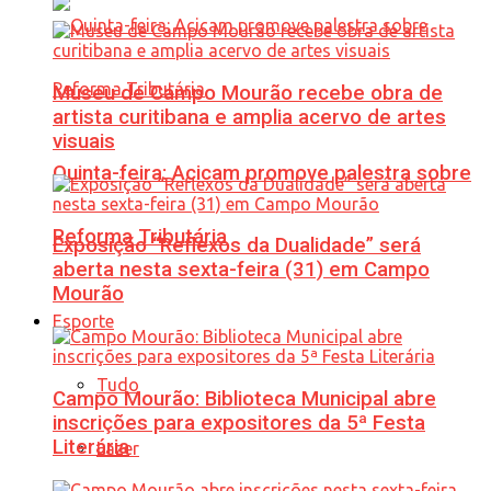
Museu de Campo Mourão recebe obra de
artista curitibana e amplia acervo de artes
visuais
Quinta-feira: Acicam promove palestra sobre
Reforma Tributária
Exposição “Reflexos da Dualidade” será
aberta nesta sexta-feira (31) em Campo
Mourão
Esporte
Tudo
Campo Mourão: Biblioteca Municipal abre
inscrições para expositores da 5ª Festa
Literária
Lazer