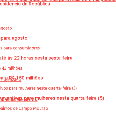
esidência da República
para agosto
té às 22 horas nesta sexta-feira
ara R$ 150 milhões
ventivos para mulheres nesta quarta-feira (5)
enúncias do SAMU