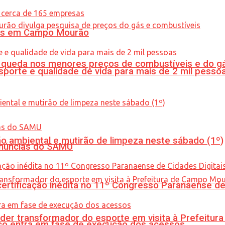
oras em Campo Mourão
queda nos menores preços de combustíveis e do gá
porte e qualidade de vida para mais de 2 mil pesso
ão ambiental e mutirão de limpeza neste sábado (1º)
enúncias do SAMU
tificação inédita no 11º Congresso Paranaense de C
er transformador do esporte em visita à Prefeitu
nico entra em fase de execução dos acessos