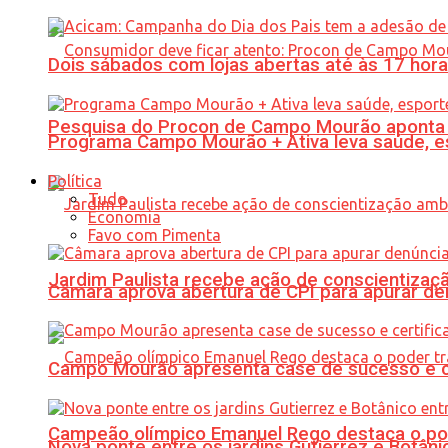
Dois sábados com lojas abertas até às 17 h
Pesquisa do Procon de Campo Mourão aponta 
Programa Campo Mourão + Ativa leva saúde, es
Política
Tudo
Economia
Favo com Pimenta
Jardim Paulista recebe ação de conscientizaç
Câmara aprova abertura de CPI para apurar d
Campo Mourão apresenta case de sucesso e cer
Campeão olímpico Emanuel Rego destaca o pod
Nova ponte entre os jardins Gutierrez e Botâ