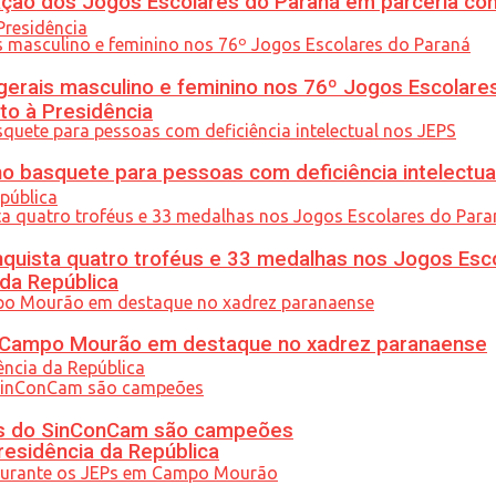
ção dos Jogos Escolares do Paraná em parceria co
gerais masculino e feminino nos 76º Jogos Escolare
to à Presidência
 basquete para pessoas com deficiência intelectua
uista quatro troféus e 33 medalhas nos Jogos Esc
 da República
ém Campo Mourão em destaque no xadrez paranaense
etas do SinConCam são campeões
residência da República