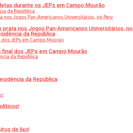
atletas durante os JEPs em Campo Mourão
 prata nos Jogos Pan-Americanos Universitários, no
esidência da República
am final dos JEPs em Campo Mourão
esidência da República
líticos!
tos de lixo!