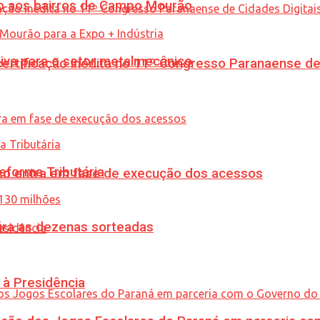
to aos bairros de Campo Mourão
siva para o setor metalmecânico
tificação inédita no 11º Congresso Paranaense de C
eforma Tributária
nico entra em fase de execução dos acessos
ira as dezenas sorteadas
 à Presidência