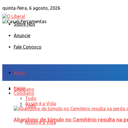
quinta-feira, 6 agosto, 2026
Sobre Nós
Anuncie
Fale Conosco
Início
Início
Cotidiano
Cotidiano
Tudo
Assim é a Vida
Tudo
Abandono de túmulo no Cemitério resulta na
Assim é a Vida