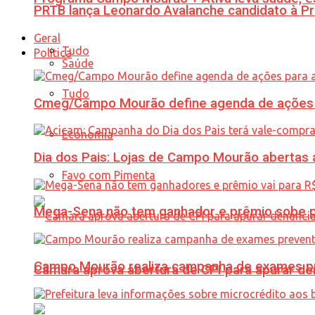
PRTB lança Leonardo Avalanche candidato à Pr
Geral
Tudo
Política
Saúde
Tudo
Cmeg/Campo Mourão define agenda de ações 
Economia
Dia dos Pais: Lojas de Campo Mourão abertas a
Favo com Pimenta
Mega-Sena não tem ganhador e prêmio sobe p
Campo Mourão realiza campanha de exames pre
Câmara aprova abertura de CPI para apurar d