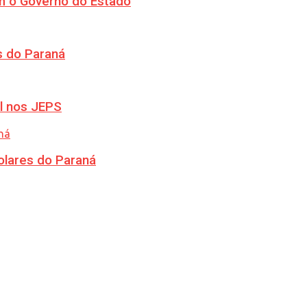
m o Governo do Estado
s do Paraná
l nos JEPS
olares do Paraná