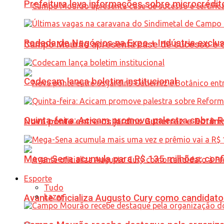
Prefeitura leva informações sobre microcrédi
Rodada de Negócios na Expo + Indústria exclu
Campo Mourão apresenta case de sucesso e cer
Codecam lança boletim institucional
Quinta-feira: Acicam promove palestra sobre R
Nova ponte entre os jardins Gutierrez e Botâ
Mega-Sena acumula para R$ 135 milhões; conf
Esporte
Tudo
Lazer
Avante oficializa Augusto Cury como candidato