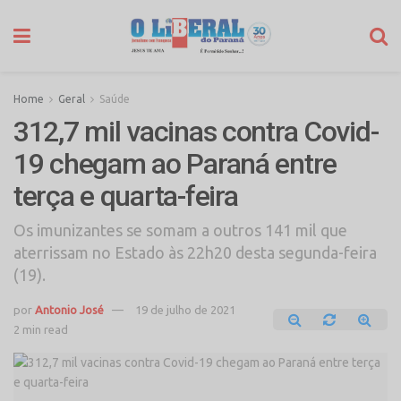
Home
Geral
Saúde
312,7 mil vacinas contra Covid-
19 chegam ao Paraná entre
terça e quarta-feira
Os imunizantes se somam a outros 141 mil que
aterrissam no Estado às 22h20 desta segunda-feira
(19).
por
Antonio José
19 de julho de 2021
2 min read