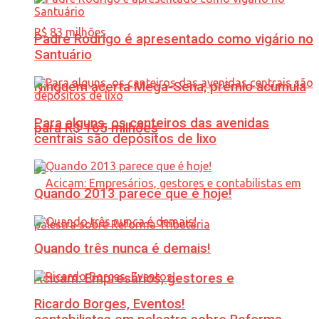
Padre Rodrigo é apresentado como vigário no
Santuário
Ninguém acerta Mega-Sena; prêmio acumula
Para alguns, os canteiros das avenidas
para R$ 165 milhões
centrais são depósitos de lixo
Quando 2013 parece que é hoje!
Quando três nunca é demais!
Acicam: Empresários, gestores e
Ricardo Borges, Eventos!