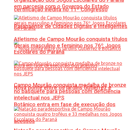
em parceria com o Governo do Estado
certificação inédita no 11º Congresso
Paranaense de Cidades Digitais e Inteligentes
Atletismo de Campo Mourão conquista títulos
gerais masculino e feminino nos 76º Jogos
Escolares do Paraná
Campo Mourão conquista medalha de bronze
Nova ponte entre os jardins Gutierrez e
no basquete para pessoas com deficiência
intelectual nos JEPS
Botânico entra em fase de execução dos
acessos