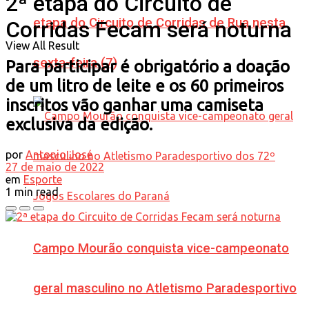
2ª etapa do Circuito de
etapa do Circuito de Corridas de Rua nesta
Corridas Fecam será noturna
View All Result
sexta-feira (7)
Para participar é obrigatório a doação
de um litro de leite e os 60 primeiros
inscritos vão ganhar uma camiseta
exclusiva da edição.
por
Antonio José
27 de maio de 2022
em
Esporte
1 min read
Campo Mourão conquista vice-campeonato
geral masculino no Atletismo Paradesportivo