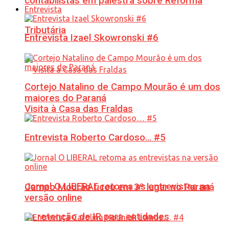
contabilistas em palestra sobre Reforma
Entrevista
Tributária
Entrevista Izael Skowronski #6
Cortejo Natalino de Campo Mourão é um dos
maiores do Paraná
Visita à Casa das Fraldas
Entrevista Roberto Cardoso… #5
Jornal O LIBERAL retoma as entrevistas na
Campo Mourão ficou em 3º lugar no Paraná
versão online
na retenção de IR para entidades