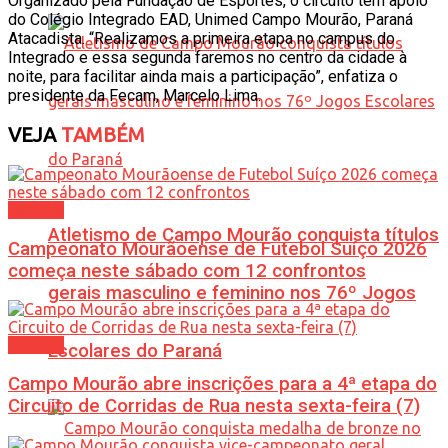
Organizado pela Fundação de Esportes, o circuito tem apoio
do Colégio Integrado EAD, Unimed Campo Mourão, Paraná
Atacadista. “Realizamos a primeira etapa no campus do
Integrado e essa segunda faremos no centro da cidade à
noite, para facilitar ainda mais a participação”, enfatiza o
presidente da Fecam, Marcelo Lima.
VEJA
TAMBÉM
Esporte
Atletismo de Campo Mourão conquista títulos
Campeonato Mourãoense de Futebol Suíço 2026
começa neste sábado com 12 confrontos
gerais masculino e feminino nos 76º Jogos
Esporte
Escolares do Paraná
Campo Mourão abre inscrições para a 4ª etapa do
Circuito de Corridas de Rua nesta sexta-feira (7)