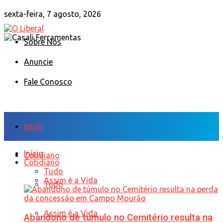
sexta-feira, 7 agosto, 2026
Sobre Nós
Anuncie
Fale Conosco
Início
Início
Cotidiano
Cotidiano
Tudo
Assim é a Vida
Tudo
Assim é a Vida
Abandono de túmulo no Cemitério resulta na