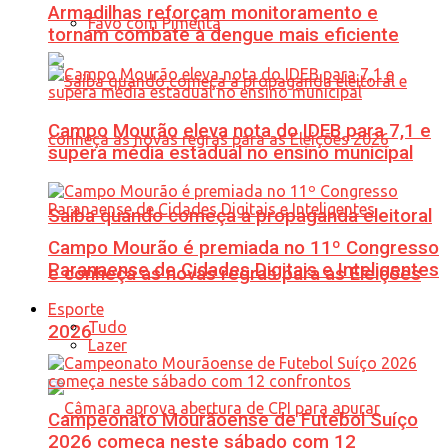
Armadilhas reforçam monitoramento e
Favo com Pimenta
tornam combate à dengue mais eficiente
Campo Mourão eleva nota do IDEB para 7,1 e
supera média estadual no ensino municipal
Saiba quando começa a propaganda eleitoral
Campo Mourão é premiada no 11º Congresso
Paranaense de Cidades Digitais e Inteligentes
e conheça as novas regras para as Eleições
Esporte
Tudo
2026
Lazer
Campeonato Mourãoense de Futebol Suíço
2026 começa neste sábado com 12