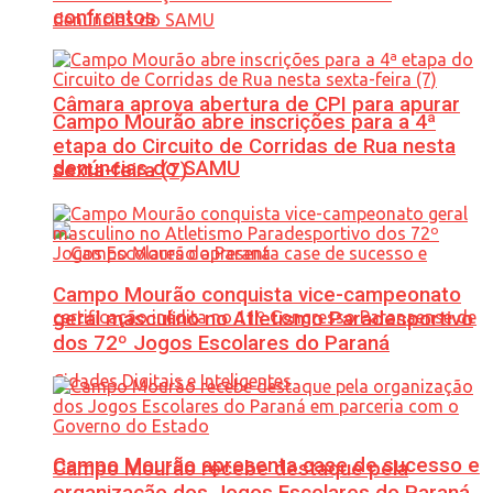
confrontos
Câmara aprova abertura de CPI para apurar
Campo Mourão abre inscrições para a 4ª
etapa do Circuito de Corridas de Rua nesta
denúncias do SAMU
sexta-feira (7)
Campo Mourão conquista vice-campeonato
geral masculino no Atletismo Paradesportivo
dos 72º Jogos Escolares do Paraná
Campo Mourão apresenta case de sucesso e
Campo Mourão recebe destaque pela
organização dos Jogos Escolares do Paraná