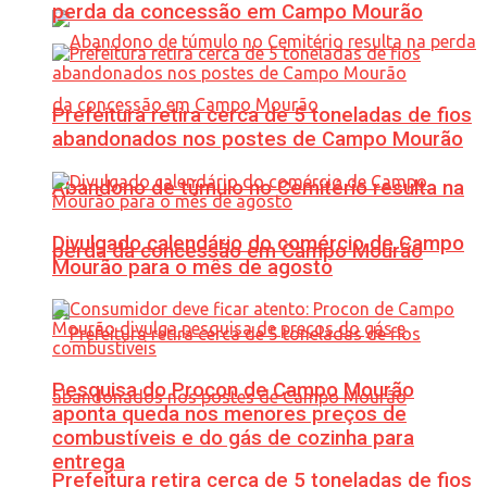
perda da concessão em Campo Mourão
Prefeitura retira cerca de 5 toneladas de fios
abandonados nos postes de Campo Mourão
Abandono de túmulo no Cemitério resulta na
Divulgado calendário do comércio de Campo
perda da concessão em Campo Mourão
Mourão para o mês de agosto
Pesquisa do Procon de Campo Mourão
aponta queda nos menores preços de
combustíveis e do gás de cozinha para
entrega
Prefeitura retira cerca de 5 toneladas de fios