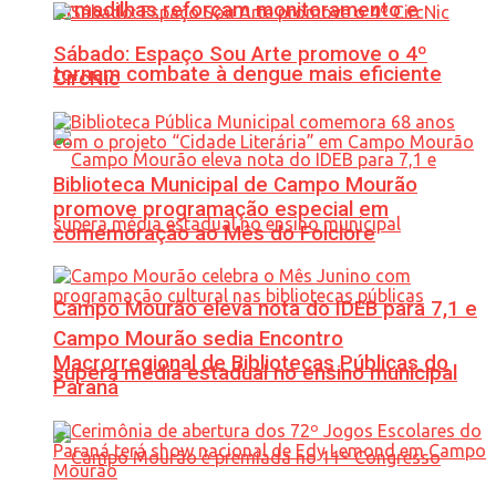
Armadilhas reforçam monitoramento e
Sábado: Espaço Sou Arte promove o 4º
tornam combate à dengue mais eficiente
CircNic
Biblioteca Municipal de Campo Mourão
promove programação especial em
comemoração ao Mês do Folclore
Campo Mourão eleva nota do IDEB para 7,1 e
Campo Mourão sedia Encontro
Macrorregional de Bibliotecas Públicas do
supera média estadual no ensino municipal
Paraná