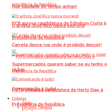
Que saudade do tempo antigo!
PCB aprova candidatura de Edmilson Costa à
O artista José Rico nunca morrerá!
presidência da República
Carreta desce rua onde é proibido descer!
Supermercados querem saber se eu tenho o
clube!
Comunicação é tudo!
PSTU oficializa candidatura de Hertz Dias à
Colunas
Tudo
Presidência da República
Em Dois Tempos