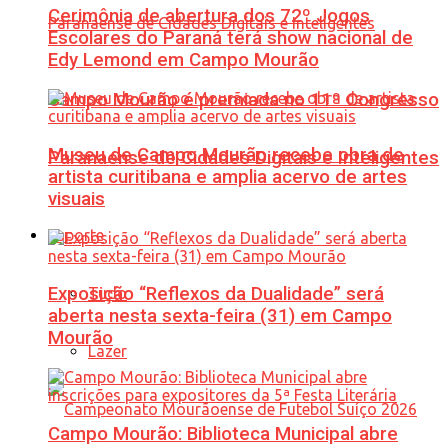
Cerimônia de abertura dos 72º Jogos
Escolares do Paraná terá show nacional de
Edy Lemond em Campo Mourão
Campo Mourão é premiada no 11º Congresso
Museu de Campo Mourão recebe obra de
Paranaense de Cidades Digitais e Inteligentes
artista curitibana e amplia acervo de artes
visuais
Esporte
Exposição “Reflexos da Dualidade” será
Tudo
aberta nesta sexta-feira (31) em Campo
Mourão
Lazer
Campo Mourão: Biblioteca Municipal abre