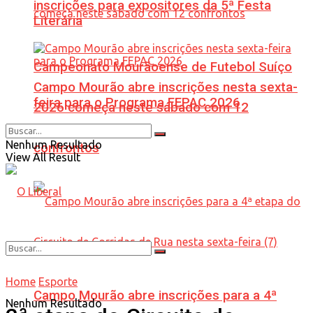
inscrições para expositores da 5ª Festa
Literária
Campeonato Mourãoense de Futebol Suíço
Campo Mourão abre inscrições nesta sexta-
feira para o Programa FEPAC 2026
2026 começa neste sábado com 12
Nenhum Resultado
confrontos
View All Result
Home
Esporte
Campo Mourão abre inscrições para a 4ª
Nenhum Resultado