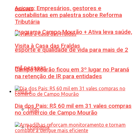
Acicam: Empresários, gestores e
contabilistas em palestra sobre Reforma
Tributária
Programa Campo Mourão + Ativa leva saúde,
Visita à Casa das Fraldas
esporte e qualidade de vida para mais de 2
mil pessoas
Campo Mourão ficou em 3º lugar no Paraná
na retenção de IR para entidades
Política
Dia dos Pais: R$ 60 mil em 31 vales compras
Tudo
no comércio de Campo Mourão
Economia