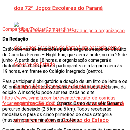
dos 72º Jogos Escolares do Paraná
Compartilhar
Twittar
Compartilhar
Da Redação
Estão abertas as inscrições para a segunda etapa do Circuito
de Corridas Fecam – Night Run, que será à noite, no dia 25 de
junho. A partir das 18 horas, a organização começará a
distribuir os chips para os participantes e a largada será às
19 horas, em frente ao Colégio Integrado (centro).
Para participar é obrigatório a doação de um litro de leite e os
Campo Mourão recebe destaque pela
60 primeiros inscritos vão ganhar uma camiseta exclusiva da
edição. A inscrição pode ser realizada no site
https://www.sympla.com.br/evento/circuito-de-corridas-
organização dos Jogos Escolares do Paraná
fecam-night-run/1586517
. O participante deve selecionar o
percurso desejado (2,5 km ou 5 km). Todos receberão
medalhas e para os cinco primeiros de cada categoria
em parceria com o Governo do Estado
(masculino e feminino) haverá troféus.