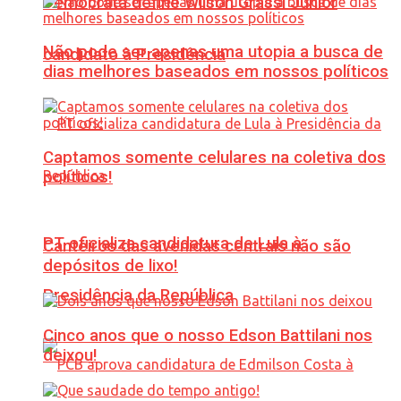
Democrata define Wilson Grassi Júnior
Não pode ser apenas uma utopia a busca de
candidato à Presidência
dias melhores baseados em nossos políticos
Captamos somente celulares na coletiva dos
políticos!
PT oficializa candidatura de Lula à
Canteiros das avenidas centrais não são
depósitos de lixo!
Presidência da República
Cinco anos que o nosso Edson Battilani nos
deixou!