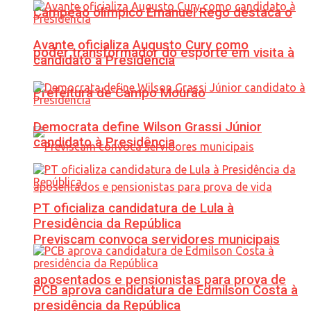
Campeão olímpico Emanuel Rego destaca o
Avante oficializa Augusto Cury como
poder transformador do esporte em visita à
candidato à Presidência
Prefeitura de Campo Mourão
Democrata define Wilson Grassi Júnior
candidato à Presidência
PT oficializa candidatura de Lula à
Presidência da República
Previscam convoca servidores municipais
aposentados e pensionistas para prova de
PCB aprova candidatura de Edmilson Costa à
presidência da República