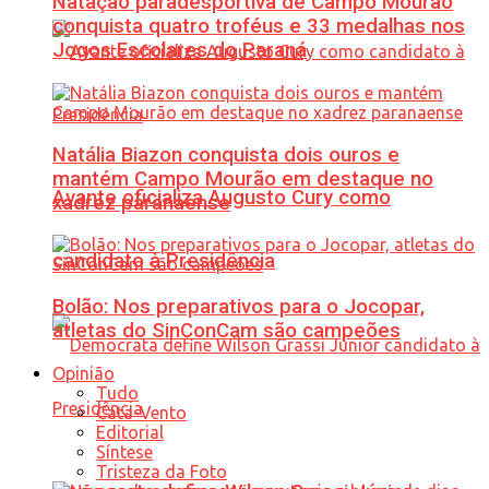
Natação paradesportiva de Campo Mourão
conquista quatro troféus e 33 medalhas nos
Jogos Escolares do Paraná
Natália Biazon conquista dois ouros e
mantém Campo Mourão em destaque no
Avante oficializa Augusto Cury como
xadrez paranaense
candidato à Presidência
Bolão: Nos preparativos para o Jocopar,
atletas do SinConCam são campeões
Opinião
Tudo
Cata-Vento
Editorial
Síntese
Tristeza da Foto