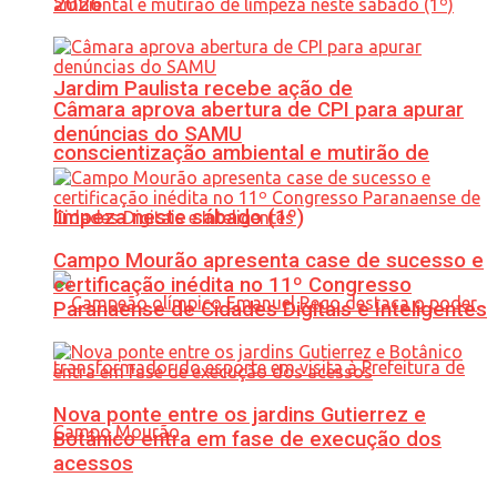
2026
Jardim Paulista recebe ação de
Câmara aprova abertura de CPI para apurar
denúncias do SAMU
conscientização ambiental e mutirão de
limpeza neste sábado (1º)
Campo Mourão apresenta case de sucesso e
certificação inédita no 11º Congresso
Paranaense de Cidades Digitais e Inteligentes
Nova ponte entre os jardins Gutierrez e
Botânico entra em fase de execução dos
acessos