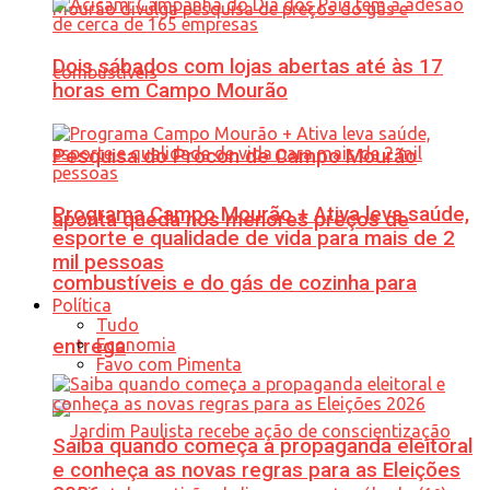
Dois sábados com lojas abertas até às 17
horas em Campo Mourão
Pesquisa do Procon de Campo Mourão
Programa Campo Mourão + Ativa leva saúde,
aponta queda nos menores preços de
esporte e qualidade de vida para mais de 2
mil pessoas
combustíveis e do gás de cozinha para
Política
Tudo
Economia
entrega
Favo com Pimenta
Saiba quando começa a propaganda eleitoral
e conheça as novas regras para as Eleições