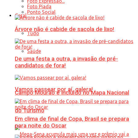
Foto Expressão...
Foto Piada
Ponto Social
Geral
Árvore não é cabide de sacola de lixo!
Tudo
Saúde
De uma festa a outra, a invasão de pré-
candidatos de fora!
Vamos passear por aí, galera!
Campo Mourão é incluído no Mapa Nacional
do Turismo
Em clima de final de Copa, Brasil se prepara
para noite do Oscar