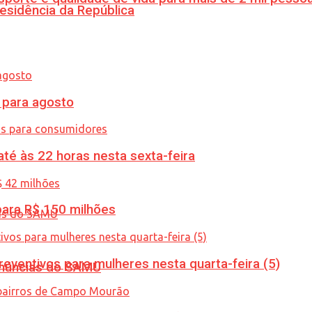
esidência da República
para agosto
té às 22 horas nesta sexta-feira
ara R$ 150 milhões
ventivos para mulheres nesta quarta-feira (5)
enúncias do SAMU