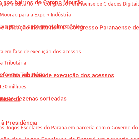
to aos bairros de Campo Mourão
siva para o setor metalmecânico
tificação inédita no 11º Congresso Paranaense de C
eforma Tributária
nico entra em fase de execução dos acessos
ira as dezenas sorteadas
 à Presidência