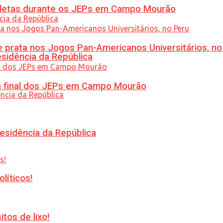
atletas durante os JEPs em Campo Mourão
 prata nos Jogos Pan-Americanos Universitários, no
esidência da República
am final dos JEPs em Campo Mourão
esidência da República
líticos!
tos de lixo!