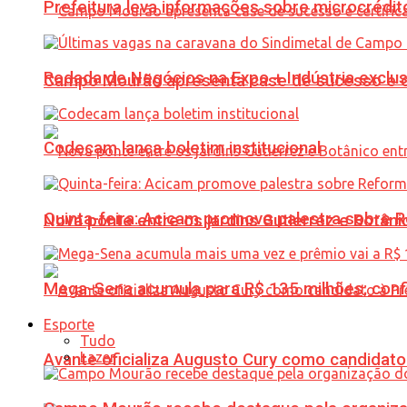
Prefeitura leva informações sobre microcrédi
Rodada de Negócios na Expo + Indústria exclu
Campo Mourão apresenta case de sucesso e cer
Codecam lança boletim institucional
Quinta-feira: Acicam promove palestra sobre R
Nova ponte entre os jardins Gutierrez e Botâ
Mega-Sena acumula para R$ 135 milhões; conf
Esporte
Tudo
Lazer
Avante oficializa Augusto Cury como candidato