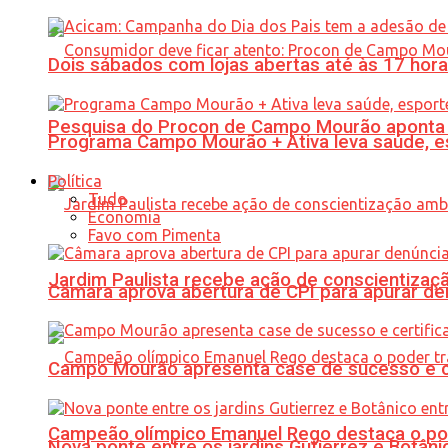
Dois sábados com lojas abertas até às 17 h
Pesquisa do Procon de Campo Mourão aponta 
Programa Campo Mourão + Ativa leva saúde, es
Política
Tudo
Economia
Favo com Pimenta
Jardim Paulista recebe ação de conscientizaç
Câmara aprova abertura de CPI para apurar d
Campo Mourão apresenta case de sucesso e cer
Campeão olímpico Emanuel Rego destaca o pod
Nova ponte entre os jardins Gutierrez e Botâ