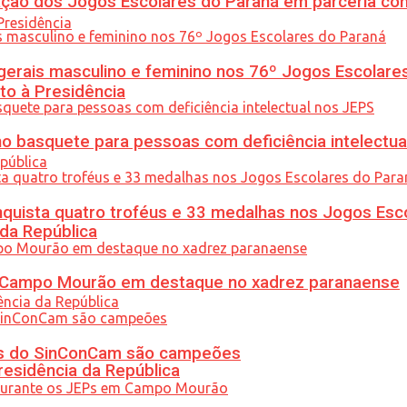
ção dos Jogos Escolares do Paraná em parceria co
gerais masculino e feminino nos 76º Jogos Escolare
to à Presidência
 basquete para pessoas com deficiência intelectua
uista quatro troféus e 33 medalhas nos Jogos Esc
 da República
ém Campo Mourão em destaque no xadrez paranaense
etas do SinConCam são campeões
residência da República