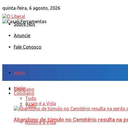
quinta-feira, 6 agosto, 2026
Sobre Nós
Anuncie
Fale Conosco
Início
Início
Cotidiano
Cotidiano
Tudo
Assim é a Vida
Tudo
Abandono de túmulo no Cemitério resulta na
Assim é a Vida