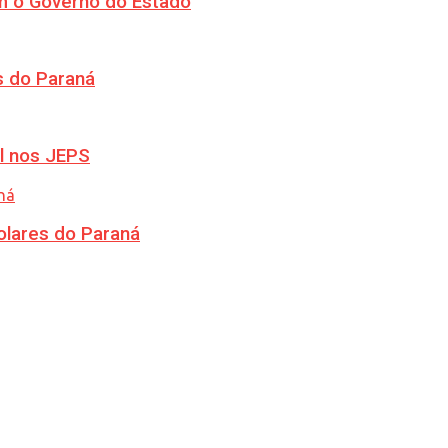
m o Governo do Estado
s do Paraná
l nos JEPS
olares do Paraná