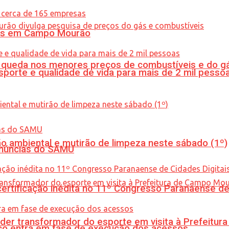
oras em Campo Mourão
queda nos menores preços de combustíveis e do gá
porte e qualidade de vida para mais de 2 mil pesso
ão ambiental e mutirão de limpeza neste sábado (1º)
enúncias do SAMU
tificação inédita no 11º Congresso Paranaense de C
er transformador do esporte em visita à Prefeitu
nico entra em fase de execução dos acessos