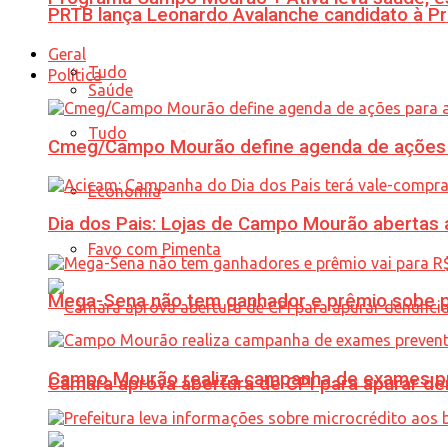
PRTB lança Leonardo Avalanche candidato à Pr
Geral
Tudo
Política
Saúde
Tudo
Cmeg/Campo Mourão define agenda de ações 
Economia
Dia dos Pais: Lojas de Campo Mourão abertas a
Favo com Pimenta
Mega-Sena não tem ganhador e prêmio sobe p
Campo Mourão realiza campanha de exames pre
Câmara aprova abertura de CPI para apurar d