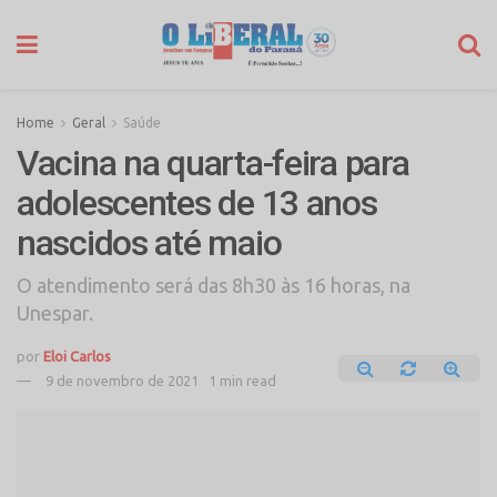
Home
Geral
Saúde
Vacina na quarta-feira para
adolescentes de 13 anos
nascidos até maio
O atendimento será das 8h30 às 16 horas, na
Unespar.
por
Eloi Carlos
9 de novembro de 2021
1 min read