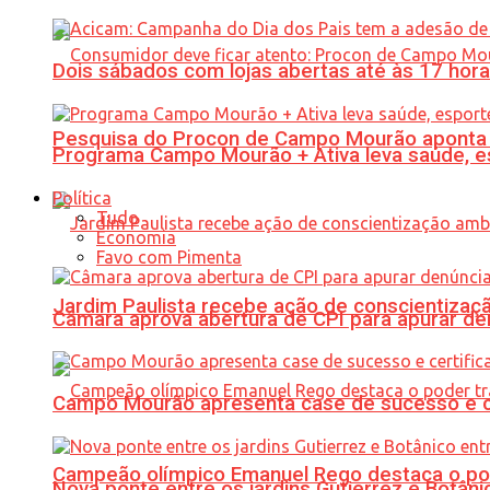
Dois sábados com lojas abertas até às 17 h
Pesquisa do Procon de Campo Mourão aponta 
Programa Campo Mourão + Ativa leva saúde, es
Política
Tudo
Economia
Favo com Pimenta
Jardim Paulista recebe ação de conscientizaç
Câmara aprova abertura de CPI para apurar d
Campo Mourão apresenta case de sucesso e cer
Campeão olímpico Emanuel Rego destaca o pod
Nova ponte entre os jardins Gutierrez e Botâ