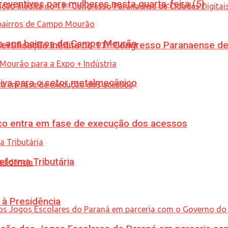
ventivos para mulheres nesta quarta-feira (5)
to aos bairros de Campo Mourão
tificação inédita no 11º Congresso Paranaense de C
siva para o setor metalmecânico
nico entra em fase de execução dos acessos
eforma Tributária
 à Presidência