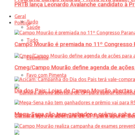
PRTB lança Leonardo Avalanche candidato à Pr
Geral
Tudo
Política
Saúde
Tudo
Campo Mourão é premiada no 11º Congresso Pa
Economia
Cmeg/Campo Mourão define agenda de ações 
Favo com Pimenta
Dia dos Pais: Lojas de Campo Mourão abertas a
Mega-Sena não tem ganhador e prêmio sobe p
Câmara aprova abertura de CPI para apurar d