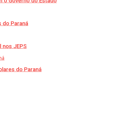
m o Governo do Estado
s do Paraná
l nos JEPS
olares do Paraná