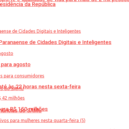
esidência da República
ranaense de Cidades Digitais e Inteligentes
para agosto
té às 22 horas nesta sexta-feira
ara R$ 150 milhões
enúncias do SAMU