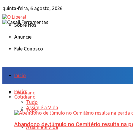
quinta-feira, 6 agosto, 2026
Sobre Nós
Anuncie
Fale Conosco
Início
Início
Cotidiano
Cotidiano
Tudo
Assim é a Vida
Tudo
Abandono de túmulo no Cemitério resulta na
Assim é a Vida