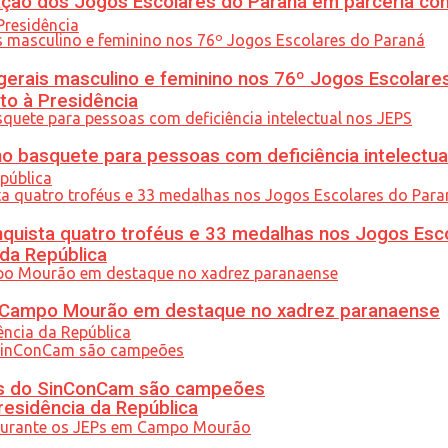
ção dos Jogos Escolares do Paraná em parceria co
gerais masculino e feminino nos 76º Jogos Escolare
to à Presidência
 basquete para pessoas com deficiência intelectua
uista quatro troféus e 33 medalhas nos Jogos Esc
 da República
ém Campo Mourão em destaque no xadrez paranaense
etas do SinConCam são campeões
residência da República