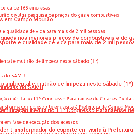
oras em Campo Mourão
queda nos menores preços de combustíveis e do gá
porte e qualidade de vida para mais de 2 mil pesso
ão ambiental e mutirão de limpeza neste sábado (1º)
enúncias do SAMU
tificação inédita no 11º Congresso Paranaense de C
er transformador do esporte em visita à Prefeitu
nico entra em fase de execução dos acessos