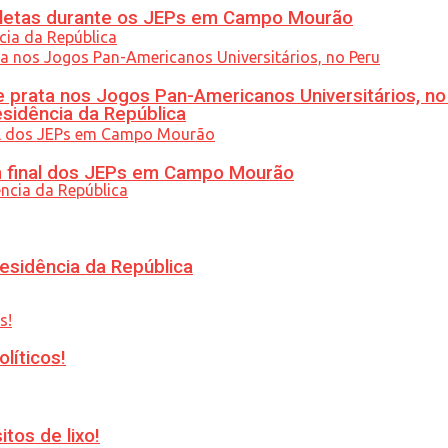
atletas durante os JEPs em Campo Mourão
 prata nos Jogos Pan-Americanos Universitários, no
esidência da República
am final dos JEPs em Campo Mourão
esidência da República
líticos!
tos de lixo!