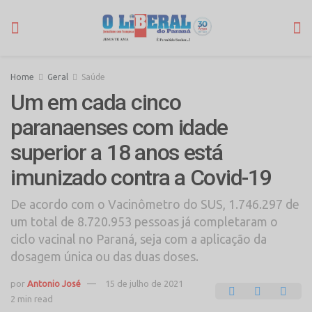
Home
Geral
Saúde
Um em cada cinco
paranaenses com idade
superior a 18 anos está
imunizado contra a Covid-19
De acordo com o Vacinômetro do SUS, 1.746.297 de
um total de 8.720.953 pessoas já completaram o
ciclo vacinal no Paraná, seja com a aplicação da
dosagem única ou das duas doses.
por
Antonio José
15 de julho de 2021
2 min read