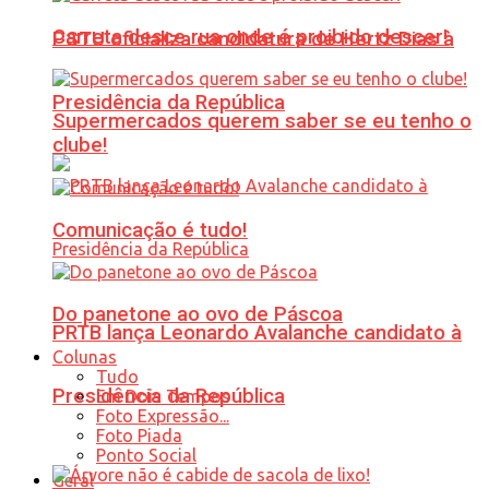
Carreta desce rua onde é proibido descer!
PSTU oficializa candidatura de Hertz Dias à
Presidência da República
Supermercados querem saber se eu tenho o
clube!
Comunicação é tudo!
Do panetone ao ovo de Páscoa
PRTB lança Leonardo Avalanche candidato à
Colunas
Tudo
Presidência da República
Em Dois Tempos
Foto Expressão...
Foto Piada
Ponto Social
Geral