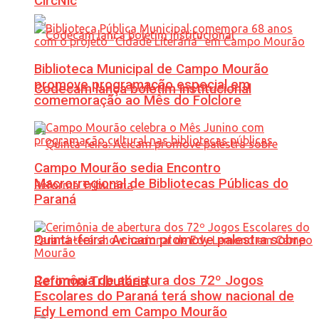
CircNic
Biblioteca Municipal de Campo Mourão
promove programação especial em
Codecam lança boletim institucional
comemoração ao Mês do Folclore
Campo Mourão sedia Encontro
Macrorregional de Bibliotecas Públicas do
Paraná
Quinta-feira: Acicam promove palestra sobre
Cerimônia de abertura dos 72º Jogos
Reforma Tributária
Escolares do Paraná terá show nacional de
Edy Lemond em Campo Mourão