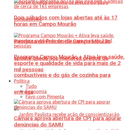
Dois sábados com lojas abertas até às 17
horas em Campo Mourão
Pesquisa do Procon de Campo Mourão
Programa Campo Mourão + Ativa leva saúde,
aponta queda nos menores preços de
esporte e qualidade de vida para mais de 2
mil pessoas
combustíveis e do gás de cozinha para
Política
Tudo
Economia
entrega
Favo com Pimenta
Câmara aprova abertura de CPI para apurar
denúncias do SAMU