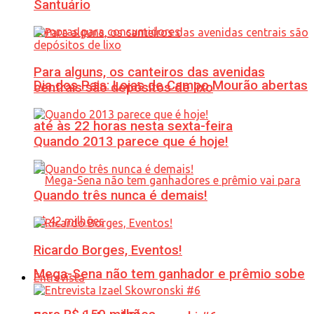
Santuário
Para alguns, os canteiros das avenidas
Dia dos Pais: Lojas de Campo Mourão abertas
centrais são depósitos de lixo
até às 22 horas nesta sexta-feira
Quando 2013 parece que é hoje!
Quando três nunca é demais!
Ricardo Borges, Eventos!
Mega-Sena não tem ganhador e prêmio sobe
Entrevista