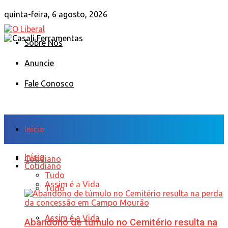
quinta-feira, 6 agosto, 2026
Sobre Nós
Anuncie
Fale Conosco
Início
Início
Cotidiano
Cotidiano
Tudo
Assim é a Vida
Tudo
Assim é a Vida
Abandono de túmulo no Cemitério resulta na