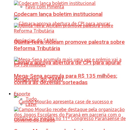
Favo com Pimenta
Codecam lança boletim institucional
Quinta-feira: Acicam promove palestra sobre
Reforma Tributária
Câmara aprova abertura de CPI para apurar
Mega-Sena acumula para R$ 135 milhões;
denúncias do SAMU
confira as dezenas sorteadas
Esporte
Tudo
Lazer