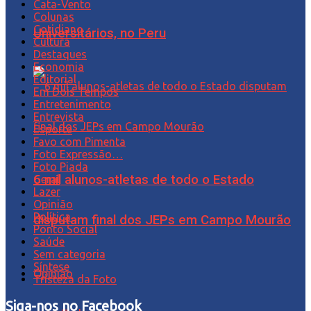
Cata-Vento
Colunas
Cotidiano
Universitários, no Peru
Cultura
Destaques
Economia
Editorial
Em Dois Tempos
Entretenimento
Entrevista
Esporte
Favo com Pimenta
Foto Expressão…
Foto Piada
6 mil alunos-atletas de todo o Estado
Geral
Lazer
Opinião
Política
disputam final dos JEPs em Campo Mourão
Ponto Social
Saúde
Sem categoria
Síntese
Opinião
Tristeza da Foto
Siga-nos no Facebook