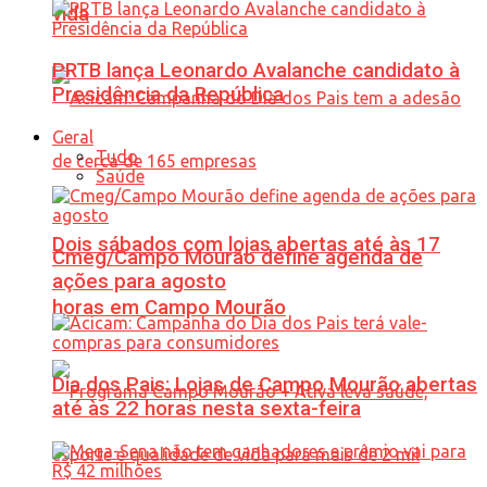
vida
PRTB lança Leonardo Avalanche candidato à
Presidência da República
Geral
Tudo
Saúde
Dois sábados com lojas abertas até às 17
Cmeg/Campo Mourão define agenda de
ações para agosto
horas em Campo Mourão
Dia dos Pais: Lojas de Campo Mourão abertas
até às 22 horas nesta sexta-feira