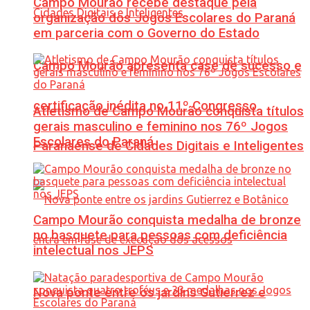
Campo Mourão recebe destaque pela
organização dos Jogos Escolares do Paraná
em parceria com o Governo do Estado
Campo Mourão apresenta case de sucesso e
certificação inédita no 11º Congresso
Atletismo de Campo Mourão conquista títulos
gerais masculino e feminino nos 76º Jogos
Escolares do Paraná
Paranaense de Cidades Digitais e Inteligentes
Campo Mourão conquista medalha de bronze
no basquete para pessoas com deficiência
intelectual nos JEPS
Nova ponte entre os jardins Gutierrez e