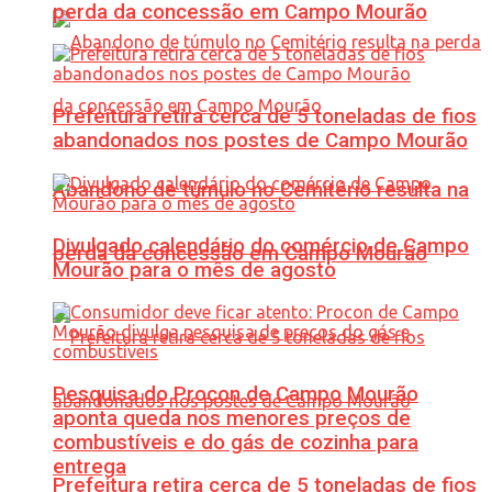
perda da concessão em Campo Mourão
Prefeitura retira cerca de 5 toneladas de fios
abandonados nos postes de Campo Mourão
Abandono de túmulo no Cemitério resulta na
Divulgado calendário do comércio de Campo
perda da concessão em Campo Mourão
Mourão para o mês de agosto
Pesquisa do Procon de Campo Mourão
aponta queda nos menores preços de
combustíveis e do gás de cozinha para
entrega
Prefeitura retira cerca de 5 toneladas de fios