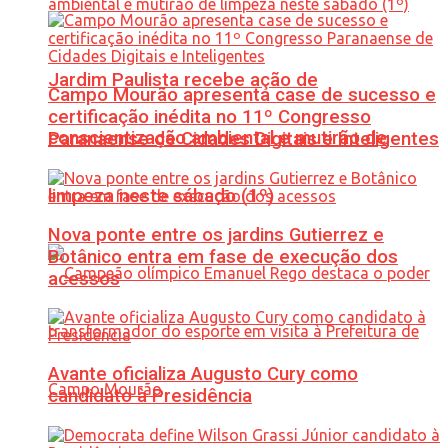
Jardim Paulista recebe ação de
Campo Mourão apresenta case de sucesso e
certificação inédita no 11º Congresso
conscientização ambiental e mutirão de
Paranaense de Cidades Digitais e Inteligentes
limpeza neste sábado (1º)
Nova ponte entre os jardins Gutierrez e
Botânico entra em fase de execução dos
acessos
Avante oficializa Augusto Cury como
candidato à Presidência