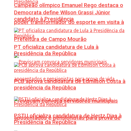
Campeão olímpico Emanuel Rego destaca o
Democrata define Wilson Grassi Júnior
candidato à Presidência
poder transformador do esporte em visita à
Prefeitura de Campo Mourão
PT oficializa candidatura de Lula à
Presidência da República
PCB aprova candidatura de Edmilson Costa à
presidência da República
Previscam convoca servidores municipais
PSTU oficializa candidatura de Hertz Dias à
aposentados e pensionistas para prova de
Presidência da República