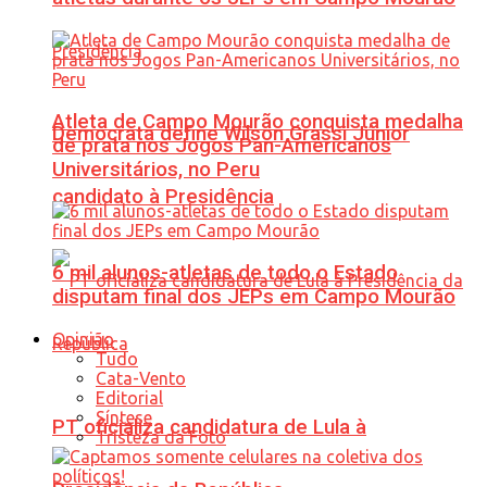
Atleta de Campo Mourão conquista medalha
Democrata define Wilson Grassi Júnior
de prata nos Jogos Pan-Americanos
Universitários, no Peru
candidato à Presidência
6 mil alunos-atletas de todo o Estado
disputam final dos JEPs em Campo Mourão
Opinião
Tudo
Cata-Vento
Editorial
Síntese
PT oficializa candidatura de Lula à
Tristeza da Foto