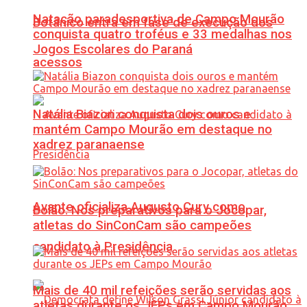
Natação paradesportiva de Campo Mourão
Botânico entra em fase de execução dos
conquista quatro troféus e 33 medalhas nos
Jogos Escolares do Paraná
acessos
Natália Biazon conquista dois ouros e
mantém Campo Mourão em destaque no
xadrez paranaense
Avante oficializa Augusto Cury como
Bolão: Nos preparativos para o Jocopar,
atletas do SinConCam são campeões
candidato à Presidência
Mais de 40 mil refeições serão servidas aos
atletas durante os JEPs em Campo Mourão