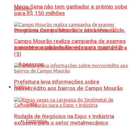
Mega-Sena não tem ganhador e prêmio sobe
para R$ 150 milhões
Programa Campo Mourão + Ativa leva saúde,
Campo Mourão realiza campanha de exames
esporte e qualidade de vida para mais de 2
preventivos para mulheres nesta quarta-feira
(5)
mil pessoas
Prefeitura leva informações sobre
Política
microcrédito aos bairros de Campo Mourão
Tudo
Rodada de Negócios na Expo + Indústria
Economia
exclusiva para o setor metalmecânico