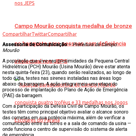
Campo Mourão conquista medalha de bronze
Compartilhar
Twittar
Compartilhar
no basquete para pessoas com deficiência
Assessoria de Comunicação
–
Prefeitura de Campo
Mourão
A população que vive nas proximidades da Pequena Central
intelectual nos JEPS
Hidrelétrica (PCH) Mourão (Usina Mourão) deve estar atenta
nesta quinta-feira (23), quando serão realizados, ao longo de
todo o dia, testes nas sirenes instaladas nas áreas logo
abaixo da barragem. A ação integra mais uma etapa do
processo de implantação do Plano de Ação de Emergência
(PAE) da barragem.
Com a participação da Defesa Civil de Campo Mourão, os
testes têm como principal objetivo avaliar o alcance sonoro
das cornetas em sua potência máxima, além de verificar a
comunicação entre as torres e a sala de comando da usina —
onde funciona o centro de supervisão do sistema de alerta
de emergência.