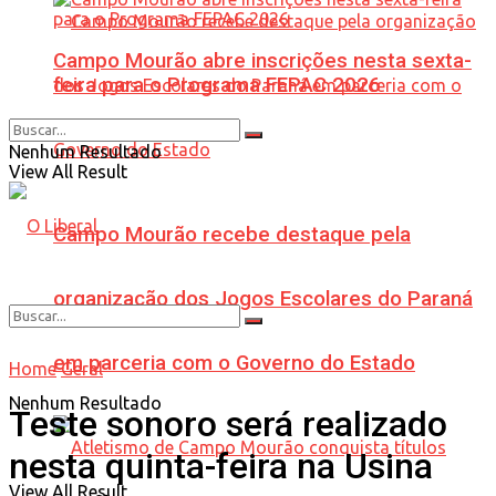
Campo Mourão abre inscrições nesta sexta-
feira para o Programa FEPAC 2026
Nenhum Resultado
View All Result
Campo Mourão recebe destaque pela
organização dos Jogos Escolares do Paraná
em parceria com o Governo do Estado
Home
Geral
Nenhum Resultado
Teste sonoro será realizado
nesta quinta-feira na Usina
View All Result