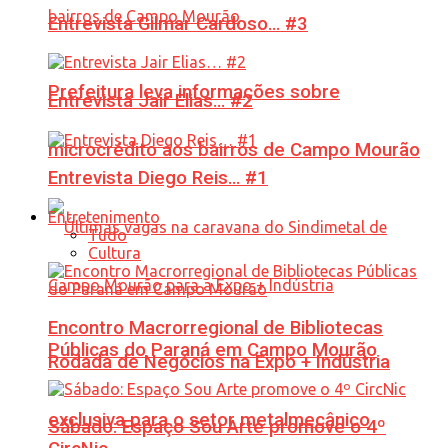
Entrevista Gilmar Cardoso… #3
Prefeitura leva informações sobre
Entrevista Jair Elias… #2
microcrédito aos bairros de Campo Mourão
Entrevista Diego Reis… #1
Entretenimento
Tudo
Cultura
Encontro Macrorregional de Bibliotecas
Públicas do Paraná em Campo Mourão
Rodada de Negócios na Expo + Indústria
exclusiva para o setor metalmecânico
Sábado: Espaço Sou Arte promove o 4º