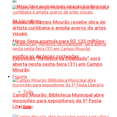
Museu de Campo Mourão recebe obra de
artista curitibana e amplia acervo de artes
visuais
Mega-Sena acumula para R$ 135 milhões;
confira as dezenas sorteadas
Exposição “Reflexos da Dualidade” será
aberta nesta sexta-feira (31) em Campo
Mourão
Esporte
Tudo
Campo Mourão: Biblioteca Municipal abre
inscrições para expositores da 5ª Festa
Literária
Lazer