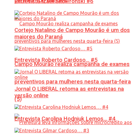
para R$ 150 milhões
Entrevista Izael Skowronski #6
Cortejo Natalino de Campo Mourão é um dos
maiores do Paraná
Entrevista Roberto Cardoso… #5
Campo Mourão realiza campanha de exames
preventivos para mulheres nesta quarta-feira
Jornal O LIBERAL retoma as entrevistas na
versão online
(5)
Entrevista Carolina Hodniuk Lemos… #4