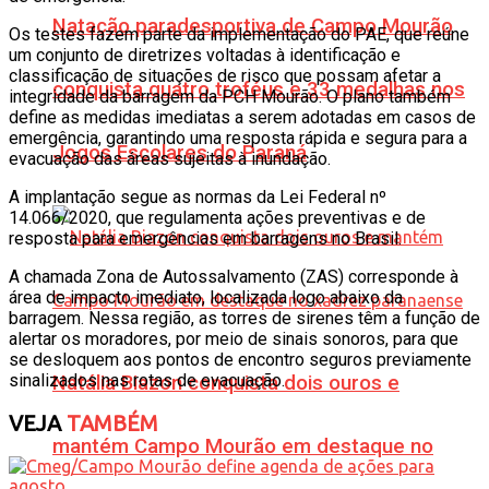
Natação paradesportiva de Campo Mourão
Os testes fazem parte da implementação do PAE, que reúne
um conjunto de diretrizes voltadas à identificação e
classificação de situações de risco que possam afetar a
conquista quatro troféus e 33 medalhas nos
integridade da barragem da PCH Mourão. O plano também
define as medidas imediatas a serem adotadas em casos de
emergência, garantindo uma resposta rápida e segura para a
Jogos Escolares do Paraná
evacuação das áreas sujeitas à inundação.
A implantação segue as normas da Lei Federal nº
14.066/2020, que regulamenta ações preventivas e de
resposta para emergências em barragens no Brasil.
A chamada Zona de Autossalvamento (ZAS) corresponde à
área de impacto imediato, localizada logo abaixo da
barragem. Nessa região, as torres de sirenes têm a função de
alertar os moradores, por meio de sinais sonoros, para que
se desloquem aos pontos de encontro seguros previamente
sinalizados nas rotas de evacuação.
Natália Biazon conquista dois ouros e
VEJA
TAMBÉM
mantém Campo Mourão em destaque no