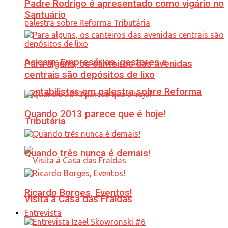
Padre Rodrigo é apresentado como vigário no
Santuário
Acicam: Empresários, gestores e
Para alguns, os canteiros das avenidas
centrais são depósitos de lixo
contabilistas em palestra sobre Reforma
Quando 2013 parece que é hoje!
Tributária
Quando três nunca é demais!
Ricardo Borges, Eventos!
Visita à Casa das Fraldas
Entrevista