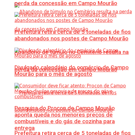
perda da concessão em Campo Mourão
Prefeitura retira cerca de 5 toneladas de fios
abandonados nos postes de Campo Mourão
Abandono de túmulo no Cemitério resulta na
Divulgado calendário do comércio de Campo
perda da concessão em Campo Mourão
Mourão para o mês de agosto
Pesquisa do Procon de Campo Mourão
aponta queda nos menores preços de
combustíveis e do gás de cozinha para
entrega
Prefeitura retira cerca de 5 toneladas de fios