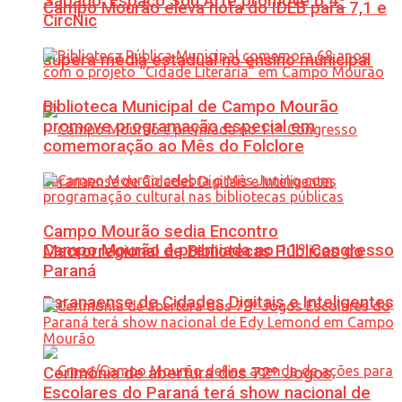
Sábado: Espaço Sou Arte promove o 4º
Campo Mourão eleva nota do IDEB para 7,1 e
CircNic
supera média estadual no ensino municipal
Biblioteca Municipal de Campo Mourão
promove programação especial em
comemoração ao Mês do Folclore
Campo Mourão sedia Encontro
Campo Mourão é premiada no 11º Congresso
Macrorregional de Bibliotecas Públicas do
Paraná
Paranaense de Cidades Digitais e Inteligentes
Cerimônia de abertura dos 72º Jogos
Escolares do Paraná terá show nacional de