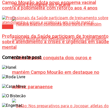
Campo Mourão adota novo esquema vacinal
Jogos Escolares do Paraná
contra a poliomielite com reforço aos 4 anos
Saúde
Profissionais da Saúde participam de treinamento
sobre atendimento a crises e urgências em saúde
mental
Comente este post
Natália Biazon conquista dois ouros e
mantém Campo Mourão em destaque no
xadrez paranaense