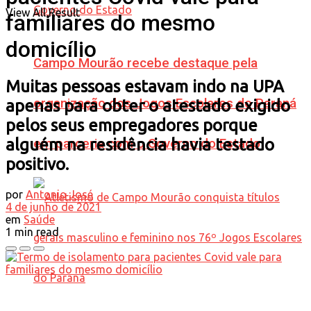
View All Result
familiares do mesmo
domicílio
Campo Mourão recebe destaque pela
Muitas pessoas estavam indo na UPA
organização dos Jogos Escolares do Paraná
apenas para obter o atestado exigido
pelos seus empregadores porque
alguém na residência havia testado
em parceria com o Governo do Estado
positivo.
por
Antonio José
4 de junho de 2021
em
Saúde
1 min read