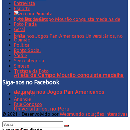
Entrevista
Esporte
Favo com Pimenta
Foto Expressão…
Foto Piada
Geral
Lazer
Opinião
Política
Ponto Social
Saúde
Sem categoria
Síntese
Tristeza da Foto
Atleta de Campo Mourão conquista medalha
Siga-nos no Facebook
de prata nos Jogos Pan-Americanos
Sobre Nós
Anuncie
Fale Conosco
Universitários, no Peru
© 2021 - Desenvolvido por
Webmundo soluções Interativas
Nenhum Resultado