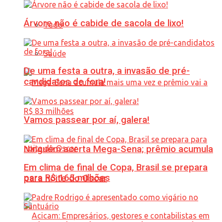
Árvore não é cabide de sacola de lixo!
Tudo
Saúde
De uma festa a outra, a invasão de pré-
candidatos de fora!
Vamos passear por aí, galera!
Ninguém acerta Mega-Sena; prêmio acumula
Em clima de final de Copa, Brasil se prepara
para R$ 165 milhões
para noite do Oscar