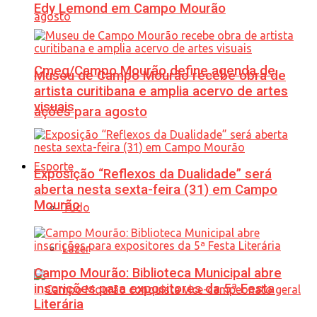
Edy Lemond em Campo Mourão
Cmeg/Campo Mourão define agenda de
Museu de Campo Mourão recebe obra de
artista curitibana e amplia acervo de artes
visuais
ações para agosto
Esporte
Exposição “Reflexos da Dualidade” será
aberta nesta sexta-feira (31) em Campo
Mourão
Tudo
Lazer
Campo Mourão: Biblioteca Municipal abre
inscrições para expositores da 5ª Festa
Literária