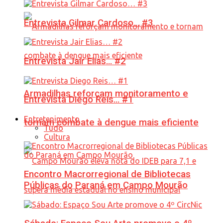
Entrevista Gilmar Cardoso… #3
Entrevista Jair Elias… #2
Armadilhas reforçam monitoramento e
Entrevista Diego Reis… #1
Entretenimento
tornam combate à dengue mais eficiente
Tudo
Cultura
Encontro Macrorregional de Bibliotecas
Públicas do Paraná em Campo Mourão