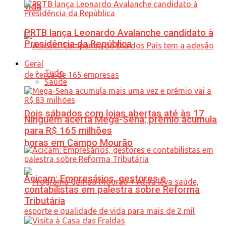
vida
PRTB lança Leonardo Avalanche candidato à
Presidência da República
Geral
Tudo
Saúde
Dois sábados com lojas abertas até às 17
Ninguém acerta Mega-Sena; prêmio acumula
para R$ 165 milhões
horas em Campo Mourão
Acicam: Empresários, gestores e
contabilistas em palestra sobre Reforma
Tributária