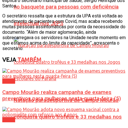
explica o secretário municipal de Saúde, Sérgio Henrique dos
Santos.
no basquete para pessoas com deficiência
O secretário ressalta que a estrutura da UPA está voltada ao
atendimento de pacientes com Covid, mas acaba recebendo
intelectual nos JEPS
muitas pessoas assintomáticas por conta da necessidade do
documento. “Além de maior aglomeração, ainda
sobrecarregava os servidores na Unidade neste momento em
que estamos acima do limite da capacidade”, acrescenta o
secretário.
VEJA
TAMBÉM
Saúde
Campo Mourão realiza campanha de exames
preventivos para mulheres nesta quarta-feira (5)
Natação paradesportiva de Campo Mourão
conquista quatro troféus e 33 medalhas nos
Saúde