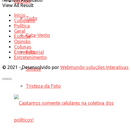
Opinião
View All Result
Início
Tudo
Cotidiano
Política
Geral
Cata-Vento
Esporte
Opinião
Colunas
Editorial
Entrevista
Entretenimento
© 2021 - Desenvolvido por
Webmundo soluções Interativas
Síntese
Tristeza da Foto