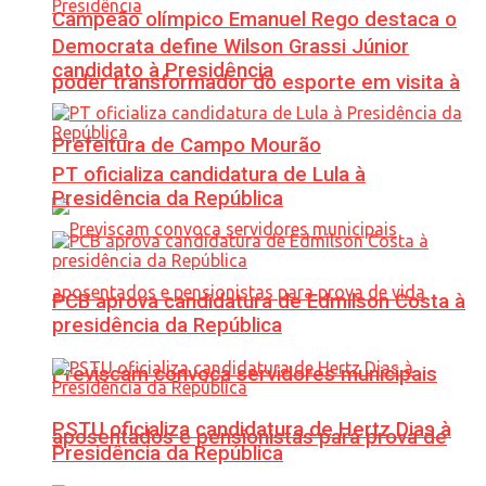
Campeão olímpico Emanuel Rego destaca o
Democrata define Wilson Grassi Júnior
candidato à Presidência
poder transformador do esporte em visita à
Prefeitura de Campo Mourão
PT oficializa candidatura de Lula à
Presidência da República
PCB aprova candidatura de Edmilson Costa à
presidência da República
Previscam convoca servidores municipais
PSTU oficializa candidatura de Hertz Dias à
aposentados e pensionistas para prova de
Presidência da República