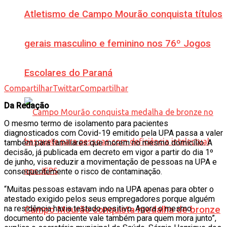
Atletismo de Campo Mourão conquista títulos
gerais masculino e feminino nos 76º Jogos
Escolares do Paraná
Compartilhar
Twittar
Compartilhar
Da Redação
O mesmo termo de isolamento para pacientes
diagnosticados com Covid-19 emitido pela UPA passa a valer
também para familiares que morem no mesmo domicílio. A
decisão, já publicada em decreto em vigor a partir do dia 1º
de junho, visa reduzir a movimentação de pessoas na UPA e
consequentemente o risco de contaminação.
“Muitas pessoas estavam indo na UPA apenas para obter o
atestado exigido pelos seus empregadores porque alguém
na residência havia testado positivo. Agora o mesmo
Campo Mourão conquista medalha de bronze
documento do paciente vale também para quem mora junto”,