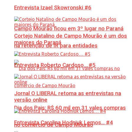
Entrevista Izael Skowronski #6
Campo Mourão ficou em 3º lugar no Paraná
Cortejo Natalino de Campo Mourão é um dos
maiores do Paraná
na retenção de IR para entidades
Entrevista Roberto Cardoso… #5
Jornal O LIBERAL retoma as entrevistas na
versão online
Dia dos Pais: R$ 60 mil em 31 vales compras
Entrevista Carolina Hodniuk Lemos… #4
no comércio de Campo Mourão