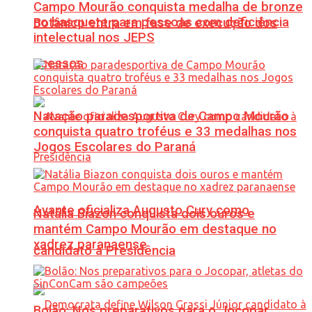
Campo Mourão conquista medalha de bronze
no basquete para pessoas com deficiência
Botânico entra em fase de execução dos
intelectual nos JEPS
acessos
Natação paradesportiva de Campo Mourão
conquista quatro troféus e 33 medalhas nos
Jogos Escolares do Paraná
Avante oficializa Augusto Cury como
Natália Biazon conquista dois ouros e
mantém Campo Mourão em destaque no
xadrez paranaense
candidato à Presidência
Bolão: Nos preparativos para o Jocopar,