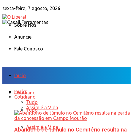
sexta-feira, 7 agosto, 2026
Sobre Nós
Anuncie
Fale Conosco
Início
Início
Cotidiano
Cotidiano
Tudo
Assim é a Vida
Tudo
Assim é a Vida
Abandono de túmulo no Cemitério resulta na