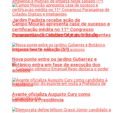
Jardim Paulista recebe ação de
Campo Mourão apresenta case de sucesso e
certificação inédita no 11º Congresso
conscientização ambiental e mutirão de
Paranaense de Cidades Digitais e Inteligentes
limpeza neste sábado (1º)
Nova ponte entre os jardins Gutierrez e
Botânico entra em fase de execução dos
acessos
Avante oficializa Augusto Cury como
candidato à Presidência