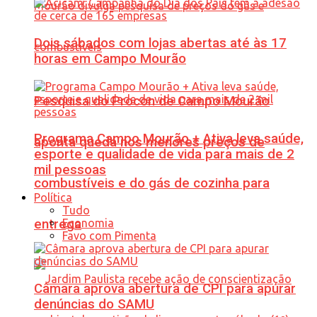
Dois sábados com lojas abertas até às 17
horas em Campo Mourão
Pesquisa do Procon de Campo Mourão
Programa Campo Mourão + Ativa leva saúde,
aponta queda nos menores preços de
esporte e qualidade de vida para mais de 2
mil pessoas
combustíveis e do gás de cozinha para
Política
Tudo
Economia
entrega
Favo com Pimenta
Câmara aprova abertura de CPI para apurar
denúncias do SAMU