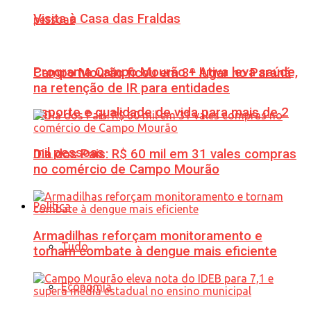
Visita à Casa das Fraldas
Programa Campo Mourão + Ativa leva saúde,
Campo Mourão ficou em 3º lugar no Paraná
na retenção de IR para entidades
esporte e qualidade de vida para mais de 2
mil pessoas
Dia dos Pais: R$ 60 mil em 31 vales compras
no comércio de Campo Mourão
Política
Armadilhas reforçam monitoramento e
Tudo
tornam combate à dengue mais eficiente
Economia