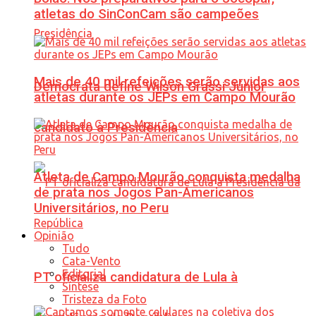
atletas do SinConCam são campeões
Mais de 40 mil refeições serão servidas aos
Democrata define Wilson Grassi Júnior
atletas durante os JEPs em Campo Mourão
candidato à Presidência
Atleta de Campo Mourão conquista medalha
de prata nos Jogos Pan-Americanos
Universitários, no Peru
Opinião
Tudo
Cata-Vento
Editorial
PT oficializa candidatura de Lula à
Síntese
Tristeza da Foto