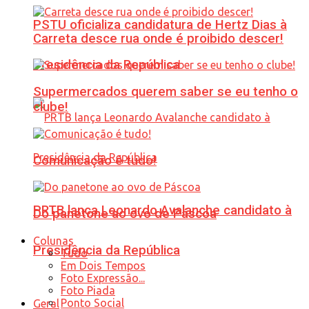
PSTU oficializa candidatura de Hertz Dias à
Carreta desce rua onde é proibido descer!
Presidência da República
Supermercados querem saber se eu tenho o
clube!
Comunicação é tudo!
PRTB lança Leonardo Avalanche candidato à
Do panetone ao ovo de Páscoa
Colunas
Presidência da República
Tudo
Em Dois Tempos
Foto Expressão...
Foto Piada
Ponto Social
Geral