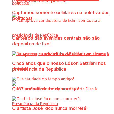
Presidência da República
Captamos somente celulares na coletiva dos
políticos!
Canteiros das avenidas centrais não são
depósitos de lixo!
PCB aprova candidatura de Edmilson Costa à
Cinco anos que o nosso Edson Battilani nos
deixou!
presidência da República
Que saudade do tempo antigo!
O artista José Rico nunca morrerá!