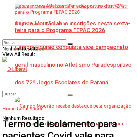
Campo Mourão abre inscrições nesta sexta-
feira para o Programa FEPAC 2026
Campo Mourão conquista vice-campeonato
Nenhum Resultado
View All Result
geral masculino no Atletismo Paradesportivo
dos 72º Jogos Escolares do Paraná
Home
Geral
Saúde
Nenhum Resultado
Termo de isolamento para
pacientes Covid vale para