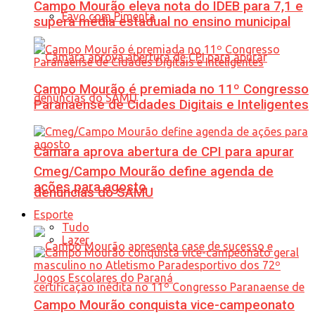
Campo Mourão eleva nota do IDEB para 7,1 e
Favo com Pimenta
supera média estadual no ensino municipal
Campo Mourão é premiada no 11º Congresso
Paranaense de Cidades Digitais e Inteligentes
Câmara aprova abertura de CPI para apurar
Cmeg/Campo Mourão define agenda de
ações para agosto
denúncias do SAMU
Esporte
Tudo
Lazer
Campo Mourão conquista vice-campeonato