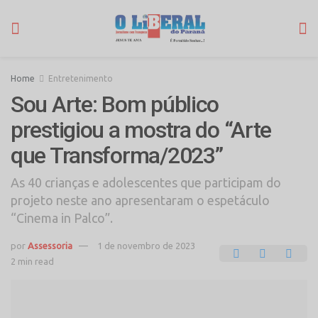
Home
Entretenimento
Sou Arte: Bom público
prestigiou a mostra do “Arte
que Transforma/2023”
As 40 crianças e adolescentes que participam do
projeto neste ano apresentaram o espetáculo
“Cinema in Palco”.
por
Assessoria
1 de novembro de 2023
2 min read