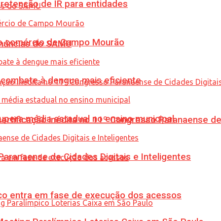
retenção de IR para entidades
 no comércio de Campo Mourão
enúncias do SAMU
combate à dengue mais eficiente
upera média estadual no ensino municipal
tificação inédita no 11º Congresso Paranaense de C
ranaense de Cidades Digitais e Inteligentes
nico entra em fase de execução dos acessos