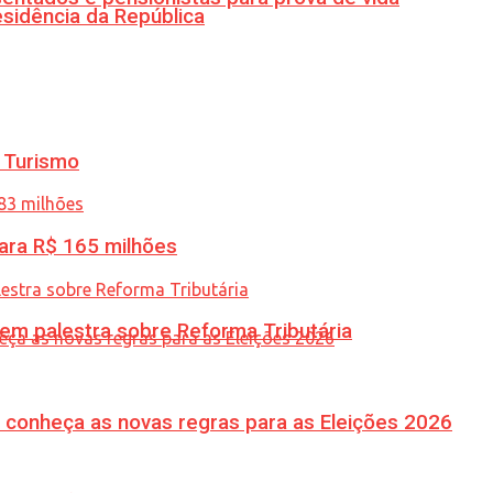
esidência da República
 Turismo
ara R$ 165 milhões
 em palestra sobre Reforma Tributária
 conheça as novas regras para as Eleições 2026