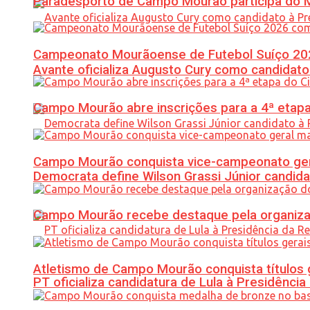
Paradesporto de Campo Mourão participa do M
Campeonato Mourãoense de Futebol Suíço 20
Avante oficializa Augusto Cury como candidato
Campo Mourão abre inscrições para a 4ª etapa 
Campo Mourão conquista vice-campeonato gera
Democrata define Wilson Grassi Júnior candida
Campo Mourão recebe destaque pela organiza
Atletismo de Campo Mourão conquista títulos 
PT oficializa candidatura de Lula à Presidência