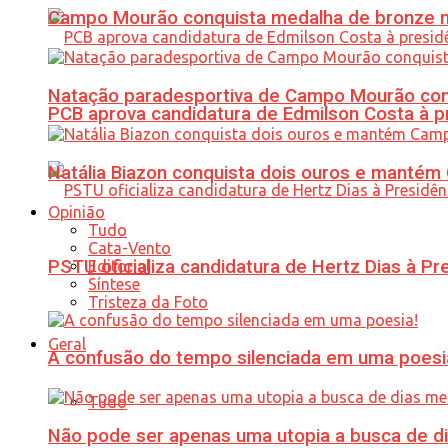
Campo Mourão conquista medalha de bronze no
Natação paradesportiva de Campo Mourão conq
PCB aprova candidatura de Edmilson Costa à p
Natália Biazon conquista dois ouros e mant
Opinião
Tudo
Cata-Vento
PSTU oficializa candidatura de Hertz Dias à Pr
Editorial
Síntese
Tristeza da Foto
Geral
A confusão do tempo silenciada em uma poesi
Tudo
Não pode ser apenas uma utopia a busca de d