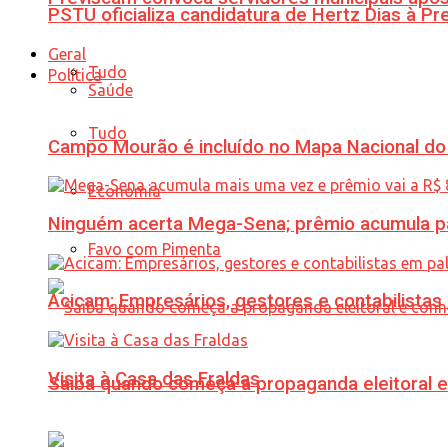
PSTU oficializa candidatura de Hertz Dias à Pr
Geral
Tudo
Política
Saúde
Tudo
Campo Mourão é incluído no Mapa Nacional do
Economia
Ninguém acerta Mega-Sena; prêmio acumula p
Favo com Pimenta
Acicam: Empresários, gestores e contabilistas
Visita à Casa das Fraldas
Saiba quando começa a propaganda eleitoral e