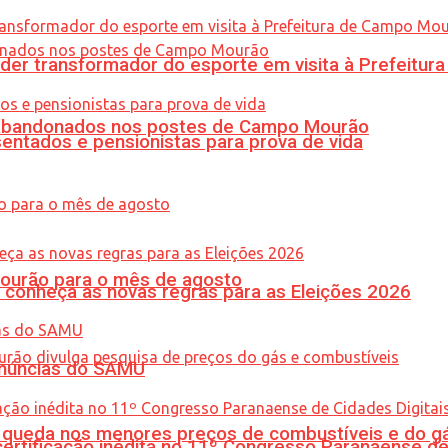
er transformador do esporte em visita à Prefeitu
os abandonados nos postes de Campo Mourão
entados e pensionistas para prova de vida
Mourão para o mês de agosto
 conheça as novas regras para as Eleições 2026
enúncias do SAMU
queda nos menores preços de combustíveis e do gá
tificação inédita no 11º Congresso Paranaense de C