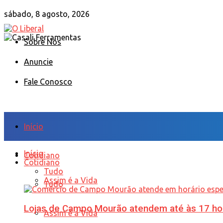
sábado, 8 agosto, 2026
Sobre Nós
Anuncie
Fale Conosco
Início
Início
Cotidiano
Cotidiano
Tudo
Assim é a Vida
Tudo
Lojas de Campo Mourão atendem até às 17 ho
Assim é a Vida