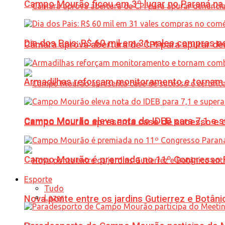
Campo Mourão ficou em 3º lugar no Paraná na 
Dia dos Pais: R$ 60 mil em 31 vales compras
Câmara aprova abertura de CPI para apurar d
Armadilhas reforçam monitoramento e tornam 
Campo Mourão eleva nota do IDEB para 7,1 e s
Campo Mourão apresenta case de sucesso e cer
Campo Mourão é premiada no 11º Congresso Pa
Esporte
Tudo
Lazer
Nova ponte entre os jardins Gutierrez e Botâ